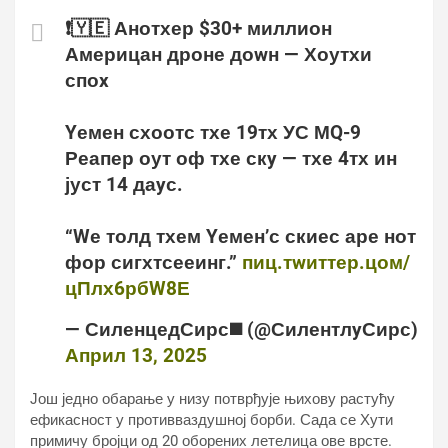
❗️🇾🇪 Анотхер $30+ миллион
Америцан дроне доwн — Хоутхи
споx
Yемен схоотс тхе 19тх УС МQ-9
Реапер оут оф тхе скy — тхе 4тх ин
јуст 14 даyс.
“Wе толд тхем Yемен’с скиес аре нот
фор сигхтсееинг.”
пиц.тwиттер.цом/
цПлх6рбW8Е
— СиленцедСирс◼️ (@СилентлyСирс)
Април 13, 2025
Још једно обарање у низу потврђује њихову растућу
ефикасност у противваздушној борби. Сада се Хути
примичу бројци од 20 оборених летелица ове врсте.