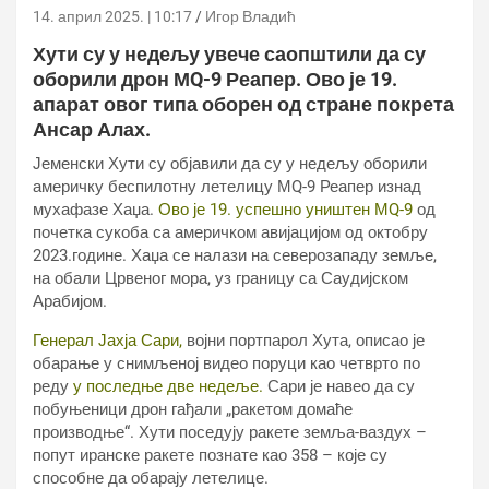
14. април 2025. | 10:17
Игор Владић
Хути су у недељу увече саопштили да су
оборили дрон МQ-9 Реапер. Ово је 19.
апарат овог типа оборен од стране покрета
Ансар Алах.
Јеменски Хути су објавили да су у недељу оборили
америчку беспилотну летелицу МQ-9 Реапер изнад
мухафазе Хаџа.
Ово је 19. успешно уништен МQ-9
од
почетка сукоба са америчком авијацијом од октобру
2023.године. Хаџа се налази на северозападу земље,
на обали Црвеног мора, уз границу са Саудијском
Арабијом.
Генерал Јахја Сари,
војни портпарол Хута, описао је
обарање у снимљеној видео поруци као четврто по
реду
у последње две недеље.
Сари је навео да су
побуњеници дрон гађали „ракетом домаће
производње“. Хути поседују ракете земља-ваздух –
попут иранске ракете познате као 358 – које су
способне да обарају летелице.