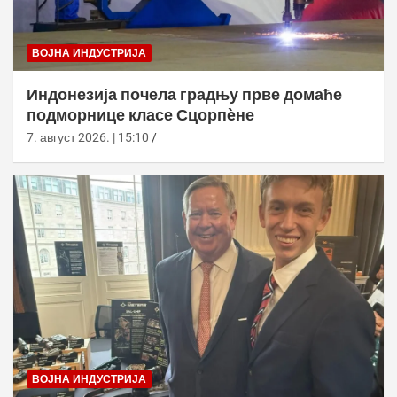
ВОЈНА ИНДУСТРИЈА
Индонезија почела градњу прве домаће
подморнице класе Сцорпèне
7. август 2026. | 15:10
ВОЈНА ИНДУСТРИЈА