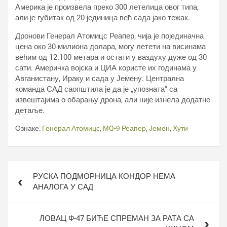
Америка је произвела преко 300 летелица овог типа,
али је губитак од 20 јединица већ сада јако тежак.
Дронови Генерал Атомицс Реапер, чија је појединачна
цена око 30 милиона долара, могу летети на висинама
већим од 12.100 метара и остати у ваздуху дуже од 30
сати. Америчка војска и ЦИА користе их годинама у
Авганистану, Ираку и сада у Јемену. Централна
команда САД саопштила је да је „упозната“ са
извештајима о обарању дрона, али није изнела додатне
детаље.
Ознаке:
Генерал Атомицс
,
МQ-9 Реапер
,
Јемен
,
Хути
Кретање
РУСКА ПОДМОРНИЦА КОНДОР НЕМА
чланка
АНАЛОГА У САД
ЛОВАЦ Ф-47 БИЋЕ СПРЕМАН ЗА РАТА СА