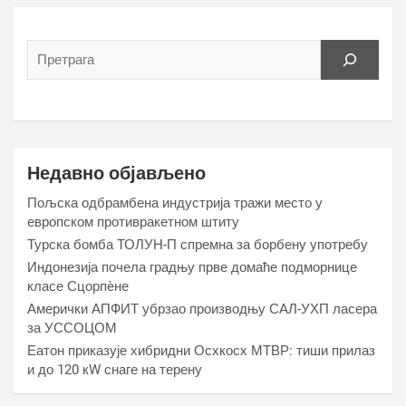
Недавно објављено
Пољска одбрамбена индустрија тражи место у
европском противракетном штиту
Турска бомба ТОЛУН-П спремна за борбену употребу
Индонезија почела градњу прве домаће подморнице
класе Сцорпèне
Амерички АПФИТ убрзао производњу САЛ-УХП ласера
за УССОЦОМ
Еатон приказује хибридни Осхкосх МТВР: тиши прилаз
и до 120 кW снаге на терену