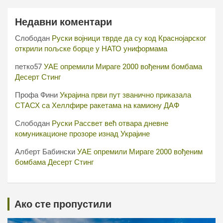
Недавни коментари
Слободан
Руски војници тврде да су код Краснојарског
открили пољске борце у НАТО униформама
петко57
УАЕ опремили Мираге 2000 вођеним бомбама
Десерт Стинг
Профа Фини
Украјина први пут званично приказала
СТАСХ са Хеллфире ракетама на камиону ДАФ
Слободан
Руски Рассвет већ отвара дневне
комуникационе прозоре изнад Украјине
Алберт Бабински
УАЕ опремили Мираге 2000 вођеним
бомбама Десерт Стинг
Ако сте пропустили