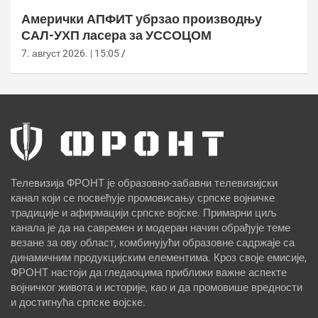
Амерички АПФИТ убрзао производњу
САЛ-УХП ласера за УССОЦОМ
7. август 2026. | 15:05
Телевизија ФРОНТ је образовно-забавни телевизијски
канал који се посвећује промовисању српске војничке
традиције и афирмацији српске војске. Примарни циљ
канала је да на савремен и модеран начин обрађује теме
везане за ову област, комбинујући образовне садржаје са
динамичним продукцијским елементима. Кроз своје емисије,
ФРОНТ настоји да гледаоцима приближи важне аспекте
војничког живота и историје, као и да промовише вредности
и достигнућа српске војске.