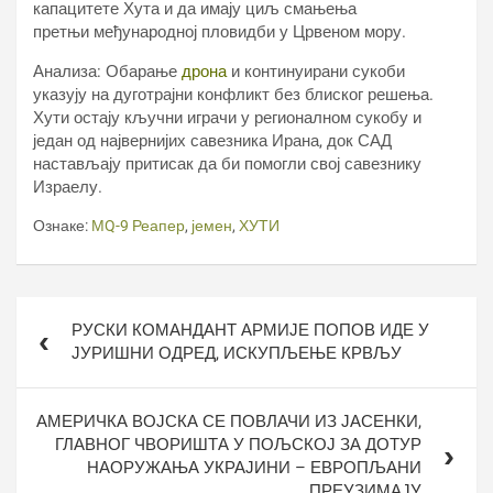
капацитете Хута и да имају циљ смањења
претњи међународној пловидби у Црвеном мору.
Анализа: Обарање
дрона
и континуирани сукоби
указују на дуготрајни конфликт без блиског решења.
Хути остају кључни играчи у регионалном сукобу и
један од највернијих савезника Ирана, док САД
настављају притисак да би помогли свој савезнику
Израелу.
Ознаке:
МQ-9 Реапер
,
јемен
,
ХУТИ
Кретање
РУСКИ КОМАНДАНТ АРМИЈЕ ПОПОВ ИДЕ У
чланка
ЈУРИШНИ ОДРЕД, ИСКУПЉЕЊЕ КРВЉУ
АМЕРИЧКА ВОЈСКА СЕ ПОВЛАЧИ ИЗ ЈАСЕНКИ,
ГЛАВНОГ ЧВОРИШТА У ПОЉСКОЈ ЗА ДОТУР
НАОРУЖАЊА УКРАЈИНИ – ЕВРОПЉАНИ
ПРЕУЗИМАЈУ