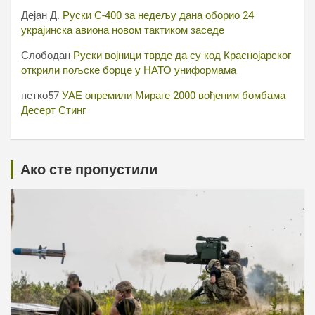
Дејан Д.
Руски С-400 за недељу дана оборио 24
украјинска авиона новом тактиком заседе
Слободан
Руски војници тврде да су код Краснојарског
открили пољске борце у НАТО униформама
петко57
УАЕ опремили Мираге 2000 вођеним бомбама
Десерт Стинг
Ако сте пропустили