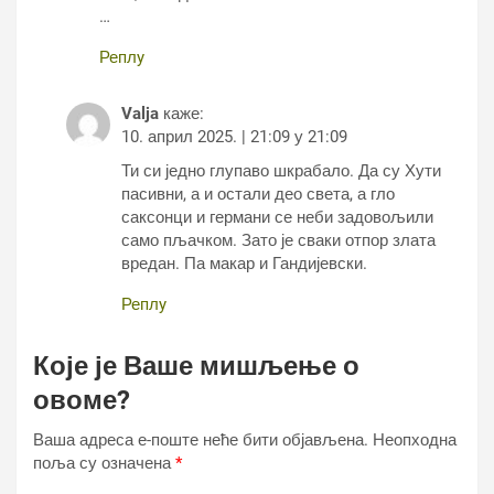
…
Реплy
Valja
каже:
10. април 2025. | 21:09 у 21:09
Ти си једно глупаво шкрабало. Да су Хути
пасивни, а и остали део света, а гло
саксонци и германи се неби задовољили
само пљачком. Зато је сваки отпор злата
вредан. Па макар и Гандијевски.
Реплy
Које је Ваше мишљење о
овоме?
Ваша адреса е-поште неће бити објављена.
Неопходна
поља су означена
*