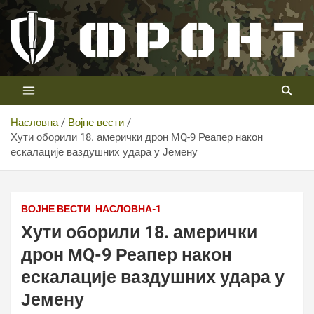
Скип
то
цонтент
Први војни канал у Србији
Телевизија ФРОНТ
Насловна
Војне вести
Хути оборили 18. амерички дрон МQ-9 Реапер након
ескалације ваздушних удара у Јемену
ТВ ФРОНТ
ВОЈНЕ ВЕСТИ
НАСЛОВНА-1
Хути оборили 18. амерички
дрон МQ-9 Реапер након
ескалације ваздушних удара у
Јемену