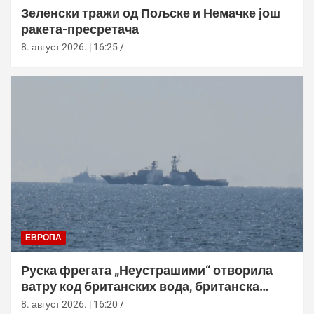
Зеленски тражи од Пољске и Немачке још
ракета-пресретача
8. август 2026. | 16:25
ЕВРОПА
Руска фрегата „Неустрашими“ отворила
ватру код британских вода, британска
морнарица појачала праћење
8. август 2026. | 16:20