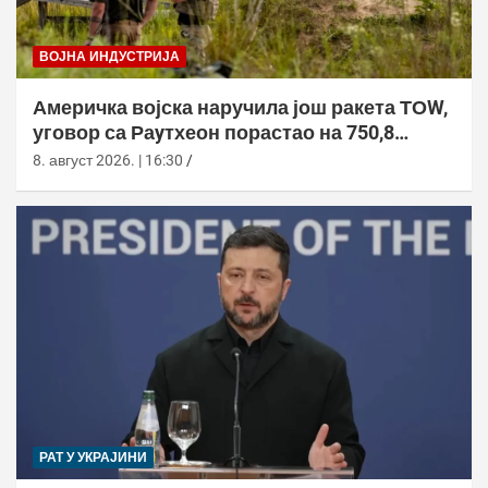
ВОЈНА ИНДУСТРИЈА
Америчка војска наручила још ракета ТОW,
уговор са Раyтхеон порастао на 750,8
милиона долара
8. август 2026. | 16:30
РАТ У УКРАЈИНИ