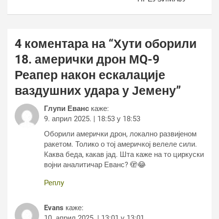
4 коментара на “
Хути оборили
18. амерички дрон МQ-9
Реапер након ескалације
ваздушних удара у Јемену
”
Глупи Еванс
каже:
9. април 2025. | 18:53 у 18:53
Оборили амерички дрон, локално развијеном
ракетом. Толико о тој америчкој велеле сили.
Каква беда, какав јад. Шта каже на то циркуски
војни аналитичар Еванс? 🫣😂
Реплy
Evans
каже:
10. април 2025. | 13:01 у 13:01