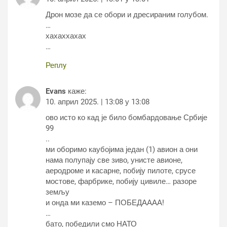
Дрон мозе да се обори и дресираним голубом.
…
хахаххахах
…
Реплy
Evans
каже:
10. април 2025. | 13:08 у 13:08
ово исто ко кад је било бомбардовање Србије
99
..
ми оборимо каубојима један (1) авион а они
нама полупају све зиво, унисте авионе,
аеродроме и касарне, побију пилоте, срусе
мостове, фарбрике, побију цивиле… разоре
земљу
и онда ми каземо – ПОБЕДАААА!
…
бато, победили смо НАТО