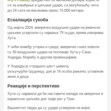
МQ-9 Реапер
, вредан око 30 милиона долара, користи
се за извиђање и циљане ударе, са могућношћу лета
до 24 сата на висинама преко 15.000 метара.
Ескалација сукоба
Од марта 2024, амерички ваздушни удари на јеменске
циљеве усмртили су најмање 79 људи, према изворима
Хута.
У ноћи између уторка и среде, америчке снаге извеле
су 50 ваздушних удара на положаје Хута у Сани,
Ходејди, Марибу и другим провинцијама.
У Ходејди је страдало шест цивила,
укључујући трудницу, док је 16 особа рањено, углавном
жене и деца.
Реакције и перспективе
Хути су најавили да ће наставити нападе на америчке и
израелске циљеве док траје рат у Гази.
Вашингтон тврди да су удари усмерени на војне