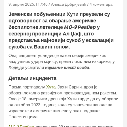
9. април 2025. | 17:40
Алекса Добријевић
4 коментара
Јеменски побуњеници Хути преузели су
одговорност за обарање америчке
беспилотне летелице
МQ-9 Реапер
у
северној провинцији Ал Џаф, што
представља најновији сукоб у ескалацији
сукоба са Вашингтоном.
Овај инцидент уследио је након серије америчких
ваздушних удара који су, према локалним изворима, у
Ходејди усмртили
најмање шест особа
.
Детаљи инцидента
Према портпаролу
Хута
, Јахји Сарији, дрон је
оборен локално развијеном противваздушном ракетом.
Ово је 18. амерички дрон који Хути тврде да су оборили
од октобра 2023. године, када су започели нападе на
израелске и америчке циљеве у знак подршке
Палестинцима.