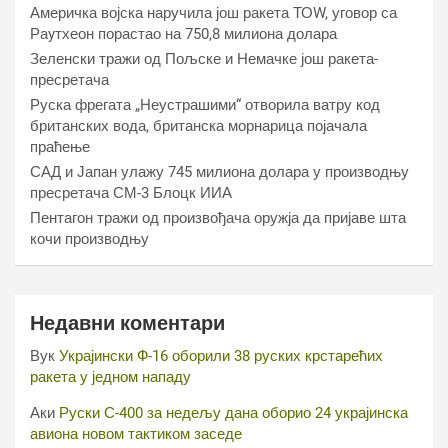
Америчка војска наручила још ракета ТОW, уговор са
Раyтхеон порастао на 750,8 милиона долара
Зеленски тражи од Пољске и Немачке још ракета-
пресретача
Руска фрегата „Неустрашими“ отворила ватру код
британских вода, британска морнарица појачала
праћење
САД и Јапан улажу 745 милиона долара у производњу
пресретача СМ-3 Блоцк ИИА
Пентагон тражи од произвођача оружја да пријаве шта
кочи производњу
Недавни коментари
Вук
Украјински Ф-16 оборили 38 руских крстарећих
ракета у једном нападу
Аки
Руски С-400 за недељу дана оборио 24 украјинска
авиона новом тактиком заседе