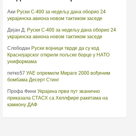
Аки
Руски С-400 за недељу дана оборио 24
украјинска авиона новом тактиком заседе
Дејан Д.
Руски С-400 за недељу дана оборио 24
украјинска авиона новом тактиком заседе
Слободан
Руски војници тврде да су код
Краснојарског открили пољске борце у НАТО
униформама
петко57
УАЕ опремили Мираге 2000 вођеним
бомбама Десерт Стинг
Профа Фини
Украјина први пут званично
приказала СТАСХ са Хеллфире ракетама на
камиону ДАФ