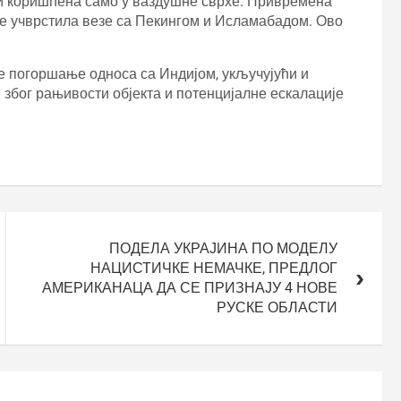
ти коришћена само у ваздушне сврхе. Привремена
е учврстила везе са Пекингом и Исламабадом. Ово
је погоршање односа са Индијом, укључујући и
е због рањивости објекта и потенцијалне ескалације
ПОДЕЛА УКРАЈИНА ПО МОДЕЛУ
НАЦИСТИЧКЕ НЕМАЧКЕ, ПРЕДЛОГ
АМЕРИКАНАЦА ДА СЕ ПРИЗНАЈУ 4 НОВЕ
РУСКЕ ОБЛАСТИ