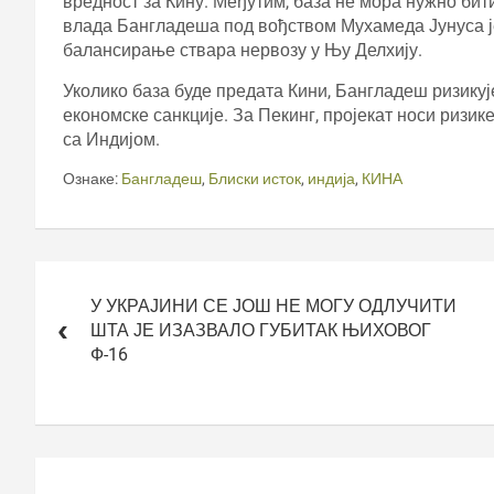
вредност за Кину. Међутим, база не мора нужно би
влада Бангладеша под вођством Мухамеда Јунуса ј
балансирање ствара нервозу у Њу Делхију.
Уколико база буде предата Кини, Бангладеш ризику
економске санкције. За Пекинг, пројекат носи ризик
са Индијом.
Ознаке:
Бангладеш
,
Блиски исток
,
индија
,
КИНА
Кретање
чланка
У УКРАЈИНИ СЕ ЈОШ НЕ МОГУ ОДЛУЧИТИ
ШТА ЈЕ ИЗАЗВАЛО ГУБИТАК ЊИХОВОГ
Ф-16