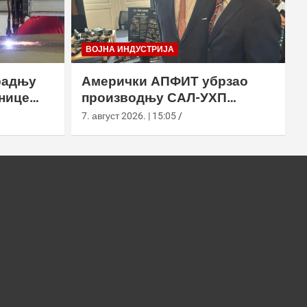
ВОЈНА ИНДУСТРИЈА
радњу
Амерички АПФИТ убрзао
нице
производњу САЛ-УХП
ласера за УССОЦОМ
7. август 2026. | 15:05