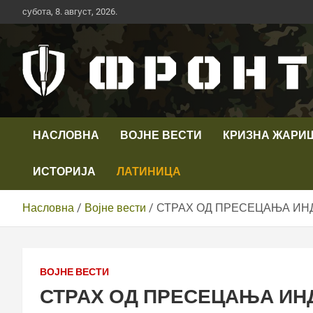
Скип
субота, 8. август, 2026.
то
цонтент
Први војни канал у Србији
Телевизија ФРОНТ
НАСЛОВНА
ВОЈНЕ ВЕСТИ
КРИЗНА ЖАРИ
ИСТОРИЈА
ЛАТИНИЦА
Насловна
Војне вести
СТРАХ ОД ПРЕСЕЦАЊА ИНД
ВОЈНЕ ВЕСТИ
СТРАХ ОД ПРЕСЕЦАЊА ИНД