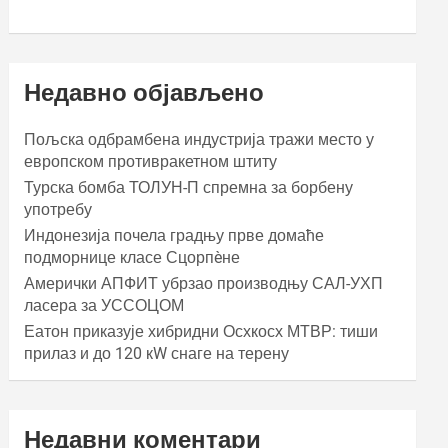
Недавно објављено
Пољска одбрамбена индустрија тражи место у
европском противракетном штиту
Турска бомба ТОЛУН-П спремна за борбену
употребу
Индонезија почела градњу прве домаће
подморнице класе Сцорпèне
Амерички АПФИТ убрзао производњу САЛ-УХП
ласера за УССОЦОМ
Еатон приказује хибридни Осхкосх МТВР: тиши
прилаз и до 120 кW снаге на терену
Недавни коментари