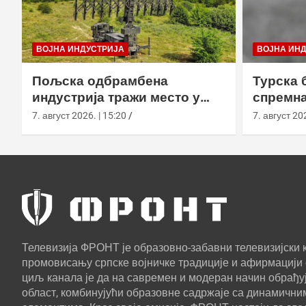
ВОЈНА ИНДУСТРИЈА
ВОЈНА ИН
Пољска одбрамбена
Турска 
индустрија тражи место у
спремна
европском противракетном
употреб
7. август 2026. | 15:20
7. август 202
штиту
Телевизија ФРОНТ је образовно-забавни телевизијски к
промовисању српске војничке традиције и афирмацији 
циљ канала је да на савремен и модеран начин обрађуј
област, комбинујући образовне садржаје са динамични