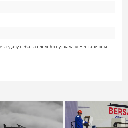
регледачу веба за следећи пут када коментаришем.