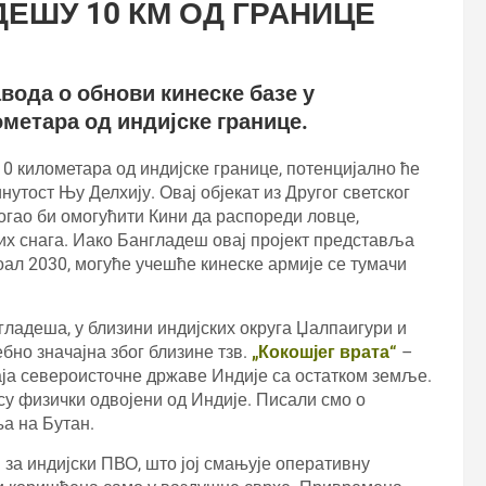
ЕШУ 10 КМ ОД ГРАНИЦЕ
вода о обнови кинеске базе у
ометара од индијске границе.
 километара од индијске границе, потенцијално ће
утост Њу Делхију. Овај објекат из Другог светског
огао би омогућити Кини да распореди ловце,
их снага. Иако Бангладеш овај пројект представља
ал 2030, могуће учешће кинеске армије се тумачи
ладеша, у близини индијских округа Џалпаигури и
бно значајна због близине тзв.
„Кокошјег врата“
–
аја североисточне државе Индије са остатком земље.
су физички одвојени од Индије. Писали смо о
ња на Бутан.
 за индијски ПВО, што јој смањује оперативну