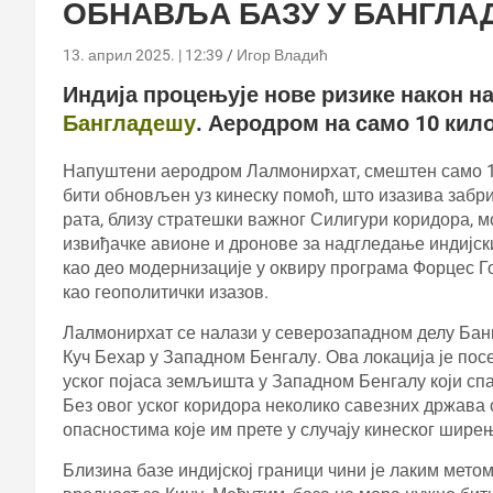
ОБНАВЉА БАЗУ У БАНГЛАД
13. април 2025. | 12:39
Игор Владић
Индија процењује нове ризике након на
Бангладешу
. Аеродром на само 10 кил
Напуштени аеродром Лалмонирхат, смештен само 10
бити обновљен уз кинеску помоћ, што изазива забрин
рата, близу стратешки важног Силигури коридора, м
извиђачке авионе и дронове за надгледање индијск
као део модернизације у оквиру програма Форцес Го
као геополитички изазов.
Лалмонирхат се налази у северозападном делу Банг
Куч Бехар у Западном Бенгалу. Ова локација је посе
уског појаса земљишта у Западном Бенгалу који сп
Без овог уског коридора неколико савезних држава 
опасностима које им прете у случају кинеског шире
Близина базе индијској граници чини је лаким метом