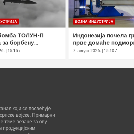
ДУСТРИЈА
ВОЈНА ИНДУСТРИЈА
бомба ТОЛУН-П
Индонезија почела г
 за борбену
прве домаће подмор
у
класе Сцорпèне
6. | 15:15
7. август 2026. | 15:10
анал који се посвећује
српске војске. Примарни
е теме везане за ову
м продукцијским