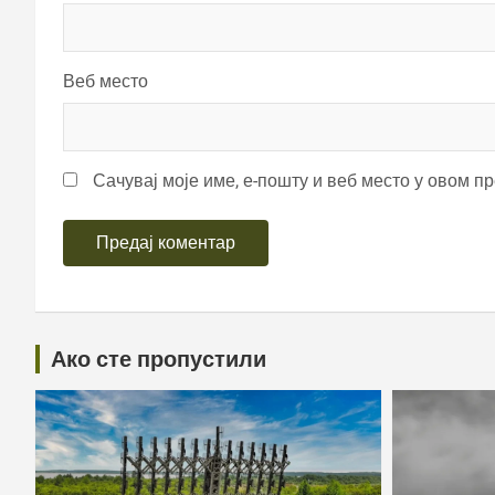
Веб место
Сачувај моје име, е-пошту и веб место у овом п
Ако сте пропустили