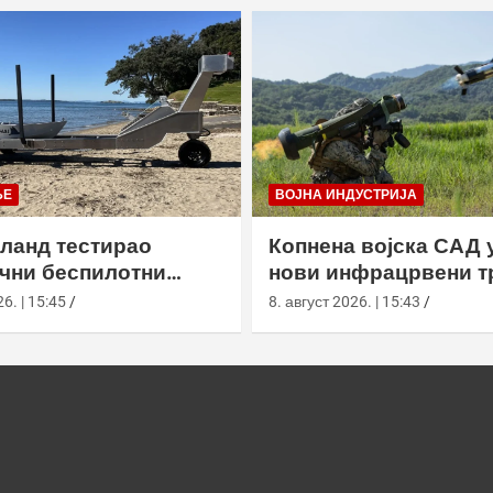
ЊЕ
ВОЈНА ИНДУСТРИЈА
ланд тестирао
Копнена војска САД 
чни беспилотни
нови инфрацрвени тр
хаи са беспосадним
Јавелин
6. | 15:45
8. август 2026. | 15:43
ом