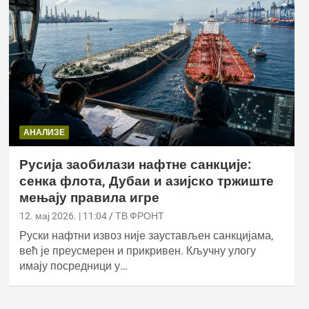
АНАЛИЗЕ
Русија заобилази нафтне санкције:
сенка флота, Дубаи и азијско тржиште
мењају правила игре
12. мај 2026. | 11:04
ТВ ФРОНТ
Руски нафтни извоз није заустављен санкцијама,
већ је преусмерен и прикривен. Кључну улогу
имају посредници у…