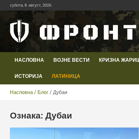
Скип
субота, 8. август, 2026.
то
цонтент
Први војни канал у Србији
Телевизија ФРОНТ
НАСЛОВНА
ВОЈНЕ ВЕСТИ
КРИЗНА ЖАРИ
ИСТОРИЈА
ЛАТИНИЦА
Насловна
Блог
Дубаи
Ознака:
Дубаи