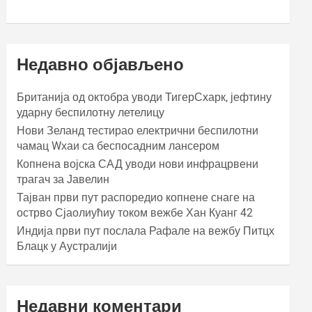
Недавно објављено
Британија од октобра уводи ТигерСхарк, јефтину
ударну беспилотну летелицу
Нови Зеланд тестирао електрични беспилотни
чамац Wхаи са беспосадним лансером
Копнена војска САД уводи нови инфрацрвени
трагач за Јавелин
Тајван први пут распоредио копнене снаге на
острво Сјаолиућиу током вежбе Хан Куанг 42
Индија први пут послала Рафале на вежбу Питцх
Блацк у Аустралији
Недавни коментари