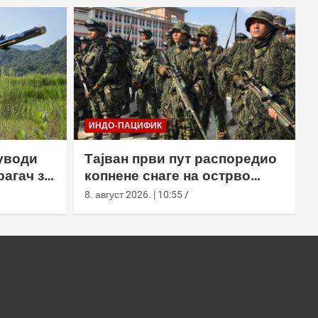
ИНДО-ПАЦИФИК
уводи
Тајван први пут распоредио
агач за
копнене снаге на острво
Сјаолиућиу током вежбе Хан
8. август 2026. | 10:55
Куанг 42