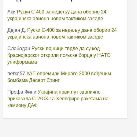
Аки
Руски С-400 за недељу дана оборио 24
украјинска авиона новом тактиком заседе
Дејан Д.
Руски С-400 за недељу дана оборио 24
украјинска авиона новом тактиком заседе
Слободан
Руски војници тврде да су код
Краснојарског открили пољске борце у НАТО
униформама
петко57
УАЕ опремили Мираге 2000 вођеним
бомбама Десерт Стинг
Профа Фини
Украјина први пут званично
приказала СТАСХ са Хеллфире ракетама на
камиону ДАФ