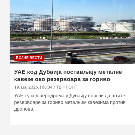
ВОЈНЕ ВЕСТИ
УАЕ код Дубаија постављају металне
кавезе око резервоара за гориво
19. мај 2026. | 00:04
ТВ ФРОНТ
УАЕ су код аеродрома у Дубаију почели да штите
резервоаре за гориво металним кавезима против
дронова.…