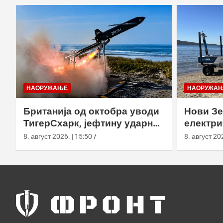
НАОРУЖАЊЕ
НАОРУЖА
Британија од октобра уводи
Нови Зе
ТигерСхарк, јефтину ударну
електри
беспилотну летелицу
чамац W
8. август 2026. | 15:50
8. август 202
лансер