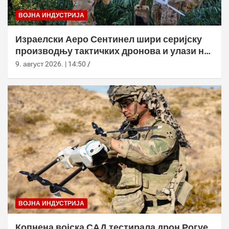
ВОЈНА ИНДУСТРИЈА
Израелски Аеро Сентинел шири серијску
производњу тактичких дронова и улази на
нова тржишта
9. август 2026. | 14:50
ВОЈНА ИНДУСТРИЈА
Копнена војска САД тестирала дрон Рогуе