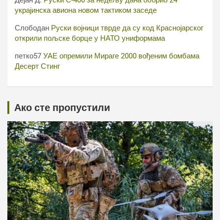
Дејан Д.
Руски С-400 за недељу дана оборио 24
украјинска авиона новом тактиком заседе
Слободан
Руски војници тврде да су код Краснојарског
открили пољске борце у НАТО униформама
петко57
УАЕ опремили Мираге 2000 вођеним бомбама
Десерт Стинг
Ако сте пропустили