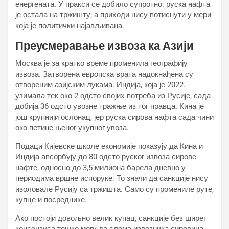
енергената. У пракси се добило супротно: руска нафта
је остала на тржишту, а приходи нису потиснути у мери
која је политички најављивана.
Преусмеравање извоза ка Азији
Москва је за кратко време променила географију
извоза. Затворена европска врата надокнађена су
отвореним азијским лукама. Индија, која је 2022.
узимала тек око 2 одсто својих потреба из Русије, сада
добија 36 одсто увозне тражње из тог правца. Кина је
још крупнији ослонац, јер руска сирова нафта сада чини
око петине њеног укупног увоза.
Подаци Кијевске школе економије показују да Кина и
Индија апсорбују до 80 одсто руског извоза сирове
нафте, односно до 3,5 милиона барела дневно у
периодима вршне испоруке. То значи да санкције нису
изоловале Русију са тржишта. Само су промениле руте,
купце и посреднике.
Ако постоји довољно велик купац, санкције без ширег