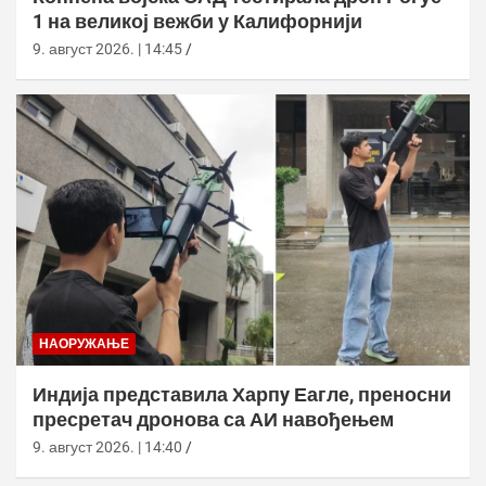
1 на великој вежби у Калифорнији
9. август 2026. | 14:45
НАОРУЖАЊЕ
Индија представила Харпy Еагле, преносни
пресретач дронова са АИ навођењем
9. август 2026. | 14:40