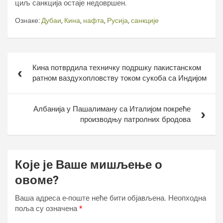
циљ санкција остаје недовршен.
Ознаке:
Дубаи
,
Кина
,
нафта
,
Русија
,
санкције
Кретање
Кина потврдила техничку подршку пакистанском
чланка
ратном ваздухопловству током сукоба са Индијом
Албанија у Пашалиману са Италијом покреће
производњу патролних бродова
Које је Ваше мишљење о
овоме?
Ваша адреса е-поште неће бити објављена.
Неопходна
поља су означена
*