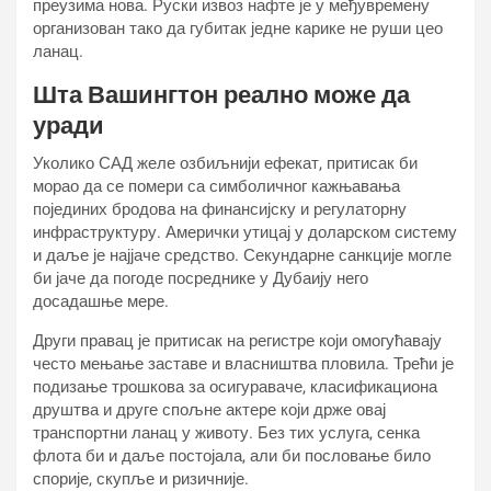
преузима нова. Руски извоз нафте је у међувремену
организован тако да губитак једне карике не руши цео
ланац.
Шта Вашингтон реално може да
уради
Уколико САД желе озбиљнији ефекат, притисак би
морао да се помери са симболичног кажњавања
појединих бродова на финансијску и регулаторну
инфраструктуру. Амерички утицај у доларском систему
и даље је најјаче средство. Секундарне санкције могле
би јаче да погоде посреднике у Дубаију него
досадашње мере.
Други правац је притисак на регистре који омогућавају
често мењање заставе и власништва пловила. Трећи је
подизање трошкова за осигураваче, класификациона
друштва и друге спољне актере који држе овај
транспортни ланац у животу. Без тих услуга, сенка
флота би и даље постојала, али би пословање било
спорије, скупље и ризичније.