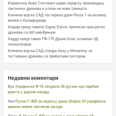
Израелски Аеро Сентинел шири серијску производњу
тактичких дронова и улази на нова тржишта
Копнена војска САД тестирала дрон Рогуе 1 на великој
вежби у Калифорнији
Индија представила Харпy Еагле, преносни пресретач
дронова са АИ навођењем
Хаддy представио ТФ-179 Дроне Боат штампан 3Д
технологијом
Копнена војска САД отвара базу у Мичигену за
тестирање дронова са приватним сектором
Недавни коментари
Вук
Украјински Ф-16 оборили 38 руских крстарећих
ракета у једном нападу
Аки
Руски С-400 за недељу дана оборио 24 украјинска
авиона новом тактиком заседе