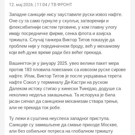
12. мај 2026. | 11:04
ТВ ФРОНТ
Западне санкције нису зауставиле руски извоз нафте.
Оне су га само гурнуле у скупљи, затворенији и
флексибилнији систем трговине, у ком главну улогу
имају посредничке фирме, сенка флота и азијска
тржишта. Случај танкера Виктор Титов показује да
проблем није у појединачном броду, већ у механизму
који већ дуже време ради без већег прекида.
Вашингтон је у јануару 2025. увео велики пакет мера
против 183 пловила повезаних са извозом руске сирове
нафте. Ипак, Виктор Титов је после укрцавања терета
нафте Сокол у терминалу Де-Кастри на руском
Далеком истоку стигао у кинески Ћингдао, додуше са
неколико недеља закашњења. Та испорука је била
јасан сигнал да санкциони механизам ствара трење,
али не прекида ток робе.
Ту лежи и суштина неуспеха западног приступа.
Санкције су замишљене да смање приходе Москве,
али без озбиљног потреса на глобалном тржишту