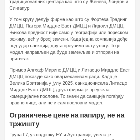
традиционалних центара као што су Женева, Лондон и
Сингапур.
У том кругу делују фирме као што су Фортеза Традинг
ДМЦЦ, Патера Миддле Еаст ДМЦЦ и Лидоил ДМЦЦ.
Њихова предност није само у географији или пореском
режиму, већ у брзој замени. Када једна компанија дође
под удар санкција, друга преузима исту улогу. То је
модел направљен да буде заменљив и отпоран на
притисак.
Пример Алгхаф Марине ДМЦЦ и Литасцо Миддле Еаст
ДМЦЦ показује како овај механизам ради. Када је
Велика Британија у јулу 2025. санкционисала Литасцо
Миддле Еаст ДМЦЦ, друга фирма је преузела
комерцијалне послове. То значи да санкције погађају
правно лице, али не и сам пословни модел.
Ограничење цене на папиру, не на
тржишту
Група Г7, уз подршку ЕУ и Аустралије, увела је