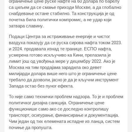
ограничење цене руске нафте на 60 долара по барелу
са циљем да се смање приходи Москве, а да глобално
снабдевање остане стабилно. Та конструкција је од
почетка била политички компромис, а не удар који
затвара славину.
Подаци Центра за истраживање енергије и чистог
ваздуха показују да се руска сирова нафта током 2023.
и 2024. продавала изнад те границе. ЕСПО нафта,
усмерена готово искључиво ка Кини, прелазила је
лимит још од увођења мере у децембру 2022. Ако је
Москва на тим продајама зарадила око девет
милијарди долара више него што је ограничење цене
требало да дозволи, јасно је да је кључни инструмент
Запада остао без пуног ефекта.
То није само технички проблем надзора. То је и проблем
политичког дизајна санкција. Ограничење цене
функционише само ако се доследно контролишу
транспорт, осигурање, финансирање и документација.
Чим један од тих елемената испадне из ланца, систем
почиње да пропушта.