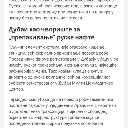
консензуса тешко могу да сломе извозника сировина.
Русија је ту могућност искористила, а азијски увозници
су прихватили јефтинију или логистички прилагођену
нафту без већих политичких потреса.
Дубаи као чвориште за
„препакивање“ руске нафте
Кључни елемент система није отворено кршење
санкција, већ формално прикривање порекла робе.
Посредничке фирме регистроване у Дубаију убацују се
између руског произвођача и коначног купца, најчешће
рафинерије у Азији. Тако крајњи купац не купује
директно од руске компаније, већ од комерцијалног
субјекта регистрованог у Дубаи Мулти Цоммодитиес
Центер.
Тај модел омогућава да се порекло робе замагли иза
пословне тајности у Уједињеним Арапским Емиратима
и додатног низа трансакција. Није реч о споредној
појави, већ о инфраструктури трговине која се
последњих година шири и преузима послове од