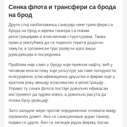
Сенка флота и трансфери са брода
на брод
Други слој заобилажења санкција чине трансфери са
брода на брод и мрежа танкера са новим
регистрацијама и власничким структурама. Таква
пракса омогућава да се порекло терета додатно
замути, а трговински траг развуче кроз више
јурисдикција и посредника.
Проблем није само у броду који превози нафту, већ у
читавом екосистему који укључује заставе погодности,
осигураваче, класификациона друштва и фирме које у
кратком року мењају власништво и регистрацију.
Управо ту сенка флота постаје довољно ефикасан
инструмент да одржи извоз, а довољно расута да
отежа брзу реакцију.
Зато западне мере против појединачних пловила имају
ограничен домет. Ако се санкционише један танкер,
појави се други. Ако се затвори једна фирма, посао