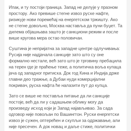
Ипак, и ту постоји граница. Запад не делује у празном
простору. Ако превише стегне извоз руске нафте,
ризикује нови поремећај на енергетском тржишту. Ако
не стегне довољно, Москва наставља да пуни буџет. Та
дилема објашњава зашто је санкциони режим и после
више кругова мера остао половичан.
Суштина је непријатна за западне центре одлучивања:
Русија није надјачала санкције зато што су оне
формално нестале, већ зато што је трговину пребацила
на терен где је праћење теже, а политичка воља купаца
јача од западног притиска. Док год Кина и Индија држе
главни део тражње, а Дубаи нуди комерцијални
покривач, руска нафта ће налазити пут до купца.
Зато се више не поставља питање да ли санкције
постоје, већ да ли у садашњем облику могу да
произведу исход који је Запад најављивао. За сада
одговор није повољан по Вашингтон. Руски енергетски
извоз је сужен, оптерећен и скупљи за одржавање, али
није пресечен. А док новац и даље стиже, политички