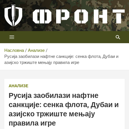
Скип
то
цонтент
Први војни канал у Србији
Телевизија ФРОНТ
Насловна
Анализе
Русија заобилази нафтне санкције: сенка флота, Дубаи и
азијско тржиште мењају правила игре
АНАЛИЗЕ
Русија заобилази нафтне
санкције: сенка флота, Дубаи и
азијско тржиште мењају
правила игре