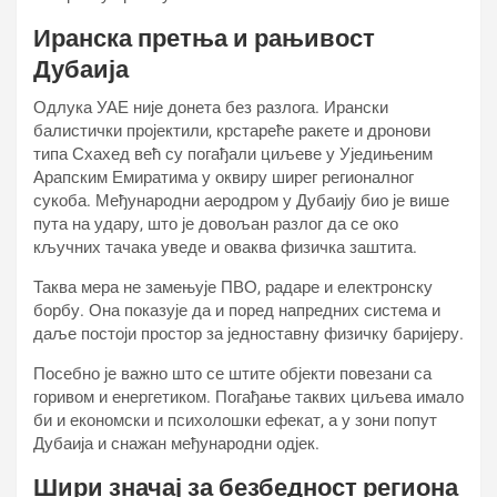
Иранска претња и рањивост
Дубаија
Одлука УАЕ није донета без разлога. Ирански
балистички пројектили, крстареће ракете и дронови
типа Схахед већ су погађали циљеве у Уједињеним
Арапским Емиратима у оквиру ширег регионалног
сукоба. Међународни аеродром у Дубаију био је више
пута на удару, што је довољан разлог да се око
кључних тачака уведе и оваква физичка заштита.
Таква мера не замењује ПВО, радаре и електронску
борбу. Она показује да и поред напредних система и
даље постоји простор за једноставну физичку баријеру.
Посебно је важно што се штите објекти повезани са
горивом и енергетиком. Погађање таквих циљева имало
би и економски и психолошки ефекат, а у зони попут
Дубаија и снажан међународни одјек.
Шири значај за безбедност региона