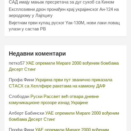
САД имају мањак пресретача за дуг сукоб са Кином
Експлозивни дрон пронађен крај украјинског Ан-124 на
аеродрому у Лајпцигу
Вијетнам први купац руског Yак-130М, нови лаки ловац
улази у састав РВ
Недавни коментари
петко57
УАЕ опремили Мираге 2000 вођеним бомбама
Десерт Стинг
Профа Фини
Украјина први пут званично приказала
СТАСХ са Хеллфире ракетама на камиону ДАФ
Слободан
Руски Рассвет већ отвара дневне
комуникационе прозоре изнад Украјине
Алберт Бабински
УАЕ опремили Мираге 2000 вођеним
бомбама Десерт Стинг
Профа Фини
УАЕ опремили Мираге 2000 вођеним