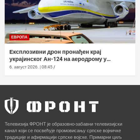
ЕВРОПА
Експлозивни дрон пронађен крај
украјинског Ан-124 на аеродрому у
Лајпцигу
6. август 2026. | 08:45
Телевизија ФРОНТ је образовно-забавни телевизијски
канал који се посвећује промовисању српске војничке
традиције и афирмацији српске војске. Примарни циљ