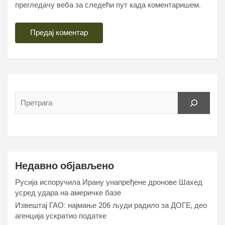
прегледачу веба за следећи пут када коментаришем.
Недавно објављено
Русија испоручила Ирану унапређене дронове Шахед
усред удара на америчке базе
Извештај ГАО: најмање 206 људи радило за ДОГЕ, део
агенција ускратио податке