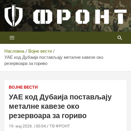
Скип
то
цонтент
Први војни канал у Србији
Телевизија ФРОНТ
Насловна
Војне вести
УАЕ код Дубаија постављају металне кавезе око
резервоара за гориво
ВОЈНЕ ВЕСТИ
УАЕ код Дубаија постављају
металне кавезе око
резервоара за гориво
19. мај 2026. | 00:04
ТВ ФРОНТ