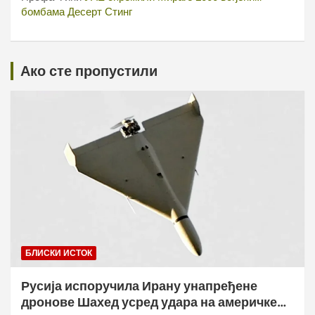
бомбама Десерт Стинг
Ако сте пропустили
БЛИСКИ ИСТОК
Русија испоручила Ирану унапређене
дронове Шахед усред удара на америчке