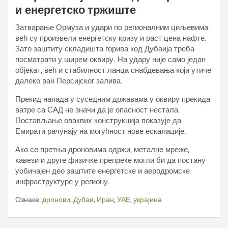
и енергетско тржиште
Затварање Ормуза и удари по регионалним циљевима
већ су произвели енергетску кризу и раст цена нафте.
Зато заштиту складишта горива код Дубаија треба
посматрати у ширем оквиру. На удару није само један
објекат, већ и стабилност ланца снабдевања који утиче
далеко ван Персијског залива.
Прекид напада у суседним државама у оквиру прекида
ватре са САД не значи да је опасност нестала.
Постављање оваквих конструкција показује да
Емирати рачунају на могућност нове ескалације.
Ако се претња дроновима одржи, металне мреже,
кавези и друге физичке препреке могли би да постану
уобичајен део заштите енергетске и аеродромске
инфраструктуре у региону.
Ознаке:
дронови
,
Дубаи
,
Иран
,
УАЕ
,
украјина