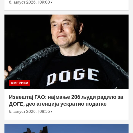
базе
6. август 2026. | 09:00
АМЕРИКА
Извештај ГАО: најмање 206 људи радило за
ДОГЕ, део агенција ускратио податке
6. август 2026. | 08:55