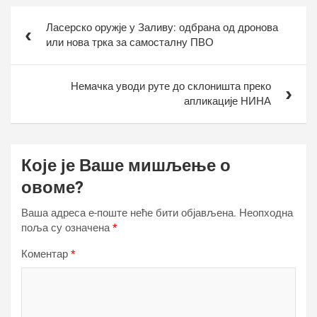
Кретање
Ласерско оружје у Заливу: одбрана од дронова
чланка
или нова трка за самосталну ПВО
Немачка уводи руте до склоништа преко
апликације НИНА
Које је Ваше мишљење о
овоме?
Ваша адреса е-поште неће бити објављена.
Неопходна
поља су означена
*
Коментар
*