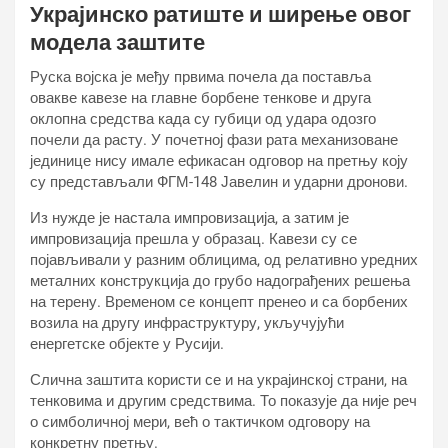
Украјинско ратиште и ширење овог
модела заштите
Руска војска је међу првима почела да поставља
овакве кавезе на главне борбене тенкове и друга
оклопна средства када су губици од удара одозго
почели да расту. У почетној фази рата механизоване
јединице нису имале ефикасан одговор на претњу коју
су представљали ФГМ-148 Јавелин и ударни дронови.
Из нужде је настала импровизација, а затим је
импровизација прешла у образац. Кавези су се
појављивали у разним облицима, од релативно уредних
металних конструкција до грубо надограђених решења
на терену. Временом се концепт пренео и са борбених
возила на другу инфраструктуру, укључујући
енергетске објекте у Русији.
Слична заштита користи се и на украјинској страни, на
тенковима и другим средствима. То показује да није реч
о симболичној мери, већ о тактичком одговору на
конкретну претњу.