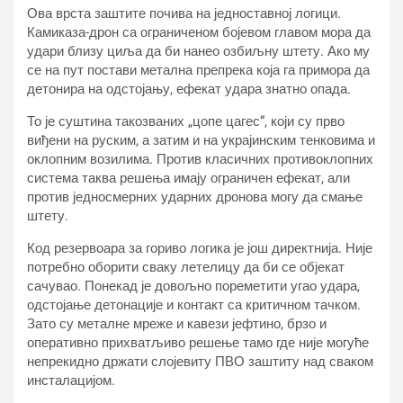
Ова врста заштите почива на једноставној логици.
Камиказа-дрон са ограниченом бојевом главом мора да
удари близу циља да би нанео озбиљну штету. Ако му
се на пут постави метална препрека која га примора да
детонира на одстојању, ефекат удара знатно опада.
То је суштина такозваних „цопе цагес“, који су прво
виђени на руским, а затим и на украјинским тенковима и
оклопним возилима. Против класичних противоклопних
система таква решења имају ограничен ефекат, али
против једносмерних ударних дронова могу да смање
штету.
Код резервоара за гориво логика је још директнија. Није
потребно оборити сваку летелицу да би се објекат
сачувао. Понекад је довољно пореметити угао удара,
одстојање детонације и контакт са критичном тачком.
Зато су металне мреже и кавези јефтино, брзо и
оперативно прихватљиво решење тамо где није могуће
непрекидно држати слојевиту ПВО заштиту над сваком
инсталацијом.