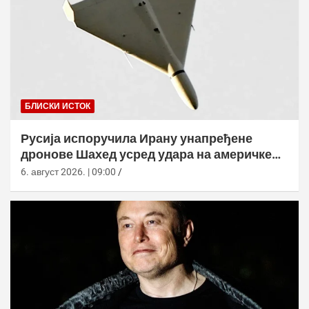
БЛИСКИ ИСТОК
Русија испоручила Ирану унапређене
дронове Шахед усред удара на америчке
базе
6. август 2026. | 09:00