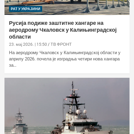
РАТ У УКРАЈИНИ
Русија подиже заштитне хангаре на
аеродрому Чкаловск у Калињинградској
области
23. мај 2026. | 15:50
ТВ ФРОНТ
На аеродрому Чкаловск у Калињинградској области у
априлу 2026. почела је изградња четири нова хангара
за…