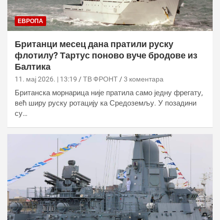
ЕВРОПА
Британци месец дана пратили руску
флотилу? Тартус поново вуче бродове из
Балтика
11. мај 2026. | 13:19
ТВ ФРОНТ
3 коментара
Британска морнарица није пратила само једну фрегату,
већ ширу руску ротацију ка Средоземљу. У позадини
су…