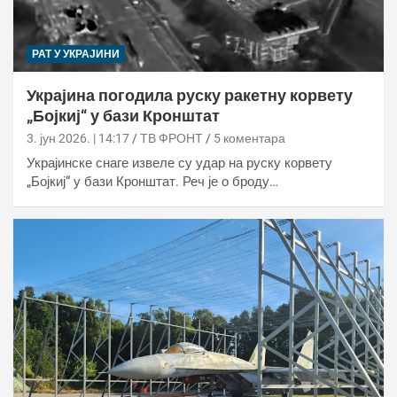
РАТ У УКРАЈИНИ
Украјина погодила руску ракетну корвету
„Бојкиј“ у бази Кронштат
3. јун 2026. | 14:17
ТВ ФРОНТ
5 коментара
Украјинске снаге извеле су удар на руску корвету
„Бојкиј“ у бази Кронштат. Реч је о броду…