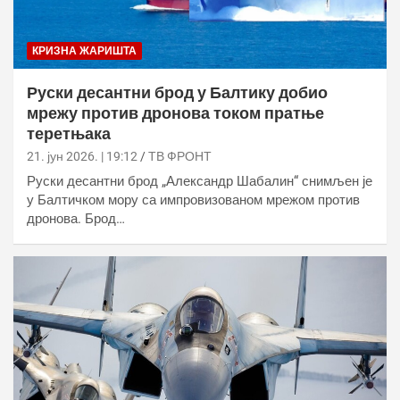
КРИЗНА ЖАРИШТА
Руски десантни брод у Балтику добио
мрежу против дронова током пратње
теретњака
21. јун 2026. | 19:12
ТВ ФРОНТ
Руски десантни брод „Александр Шабалин“ снимљен је
у Балтичком мору са импровизованом мрежом против
дронова. Брод…