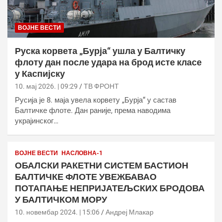
ВОЈНЕ ВЕСТИ
Руска корвета „Бурја“ ушла у Балтичку
флоту дан после удара на брод исте класе
у Каспијску
10. мај 2026. | 09:29
ТВ ФРОНТ
Русија је 8. маја увела корвету „Бурја“ у састав
Балтичке флоте. Дан раније, према наводима
украјинског…
ВОЈНЕ ВЕСТИ
НАСЛОВНА-1
ОБАЛСКИ РАКЕТНИ СИСТЕМ БАСТИОН
БАЛТИЧКЕ ФЛОТЕ УВЕЖБАВАО
ПОТАПАЊЕ НЕПРИЈАТЕЉСКИХ БРОДОВА
У БАЛТИЧКОМ МОРУ
10. новембар 2024. | 15:06
Андреј Млакар