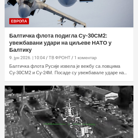
ЕВРОПА
Балтичка флота подигла Су-30СМ2:
увежбавани удари на циљеве НАТО у
Балтику
9. јун 2026. | 10:04
ТВ ФРОНТ
1 коментар
Балтичка флота Русије извела је вежбу са ловцима
Су-30СМ2 и Су-24М. Посаде су увежбавале ударе на…