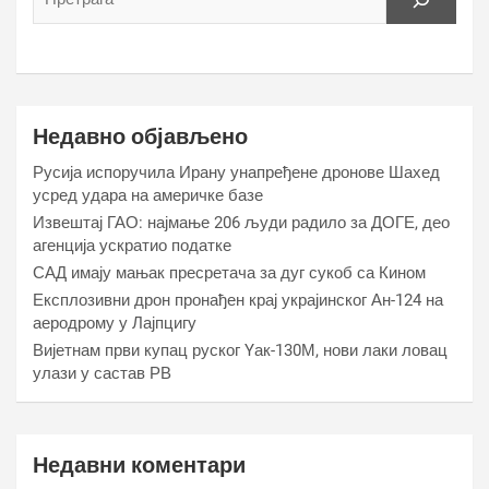
Недавно објављено
Русија испоручила Ирану унапређене дронове Шахед
усред удара на америчке базе
Извештај ГАО: најмање 206 људи радило за ДОГЕ, део
агенција ускратио податке
САД имају мањак пресретача за дуг сукоб са Кином
Експлозивни дрон пронађен крај украјинског Ан-124 на
аеродрому у Лајпцигу
Вијетнам први купац руског Yак-130М, нови лаки ловац
улази у састав РВ
Недавни коментари