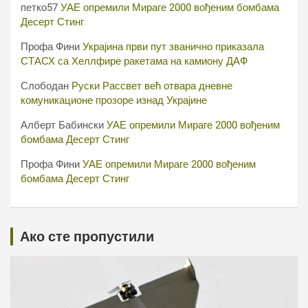
петко57
УАЕ опремили Мираге 2000 вођеним бомбама
Десерт Стинг
Профа Фини
Украјина први пут званично приказала
СТАСХ са Хеллфире ракетама на камиону ДАФ
Слободан
Руски Рассвет већ отвара дневне
комуникационе прозоре изнад Украјине
Алберт Бабински
УАЕ опремили Мираге 2000 вођеним
бомбама Десерт Стинг
Профа Фини
УАЕ опремили Мираге 2000 вођеним
бомбама Десерт Стинг
Ако сте пропустили