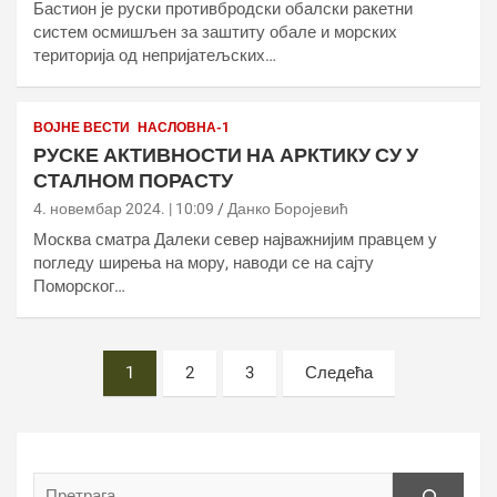
Бастион је руски противбродски обалски ракетни
систем осмишљен за заштиту обале и морских
територија од непријатељских…
ВОЈНЕ ВЕСТИ
НАСЛОВНА-1
РУСКЕ АКТИВНОСТИ НА АРКТИКУ СУ У
СТАЛНОМ ПОРАСТУ
4. новембар 2024. | 10:09
Данко Боројевић
Москва сматра Далеки север најважнијим правцем у
погледу ширења на мору, наводи се на сајту
Поморског…
Постс
1
2
3
Следећа
пагинатион