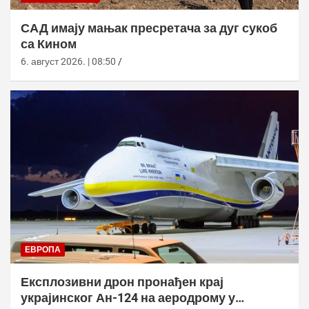
САД имају мањак пресретача за дуг сукоб
са Кином
6. август 2026. | 08:50
ЕВРОПА
Експлозивни дрон пронађен крај
украјинског Ан-124 на аеродрому у