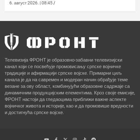
Лајпцигу
6. август 2026. | 08:45
Телевизија ФРОНТ је образовно-забавни телевизијски
канал који се посвећује промовисању српске војничке
традиције и афирмацији српске војске. Примарни циљ
канала је да на савремен и модеран начин обрађује теме
везане за ову област, комбинујући образовне садржаје са
динамичним продукцијским елементима. Кроз своје емисије,
ФРОНТ настоји да гледаоцима приближи важне аспекте
војничког живота и историје, као и да промовише вредности
и достигнућа српске војске.