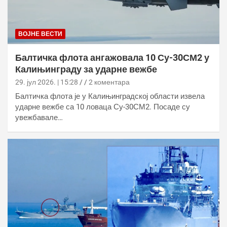
ВОЈНЕ ВЕСТИ
Балтичка флота ангажовала 10 Су-30СМ2 у
Калињинграду за ударне вежбе
29. јул 2026. | 15:28
2 коментара
Балтичка флота је у Калињинградској области извела
ударне вежбе са 10 ловаца Су-30СМ2. Посаде су
увежбавале…