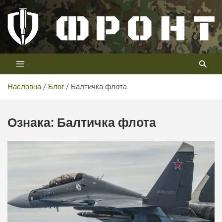
Скип
то
цонтент
Први војни канал у Србији
Телевизија ФРОНТ
Насловна
Блог
Балтичка флота
Ознака:
Балтичка флота