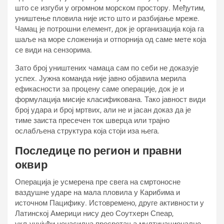
што се изгуби у огромном морском простору. Међутим,
уништење пловила није исто што и разбијање мреже.
Чамац је потрошни елемент, док је организација која га
шаље на море сложенија и отпорнија од саме мете која
се види на сензорима.
Зато број уништених чамаца сам по себи не доказује
успех. Јужна команда није јавно објавила мерила
ефикасности за процену саме операције, док је и
формулација мисије класификована. Тако јавност види
број удара и број мртвих, али не и јасан доказ да је
тиме заиста пресечен ток шверца или трајно
ослабљена структура која стоји иза њега.
Последице по регион и правни
оквир
Операција је усмерена пре свега на смртоносне
ваздушне ударе на мала пловила у Карибима и
источном Пацифику. Истовремено, друге активности у
Латинској Америци нису део Соутхерн Спеар,