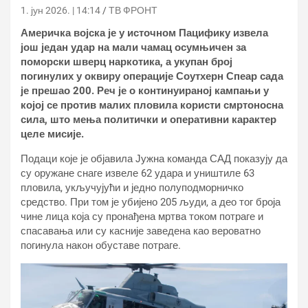
1. јун 2026. | 14:14
ТВ ФРОНТ
Америчка војска је у источном Пацифику извела
још један удар на мали чамац осумњичен за
поморски шверц наркотика, а укупан број
погинулих у оквиру операције Соутхерн Спеар сада
је прешао 200. Реч је о континуираној кампањи у
којој се против малих пловила користи смртоносна
сила, што мења политички и оперативни карактер
целе мисије.
Подаци које је објавила Јужна команда САД показују да
су оружане снаге извеле 62 удара и уништиле 63
пловила, укључујући и једно полуподморничко
средство. При том је убијено 205 људи, а део тог броја
чине лица која су пронађена мртва током потраге и
спасавања или су касније заведена као вероватно
погинула након обуставе потраге.