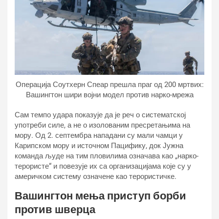
Операција Соутхерн Спеар прешла праг од 200 мртвих:
Вашингтон шири војни модел против нарко-мрежа
Сам темпо удара показује да је реч о систематској
употреби силе, а не о изолованим пресретањима на
мору. Од 2. септембра нападани су мали чамци у
Карипском мору и источном Пацифику, док Јужна
команда људе на тим пловилима означава као „нарко-
терористе“ и повезује их са организацијама које су у
америчком систему означене као терористичке.
Вашингтон мења приступ борби
против шверца