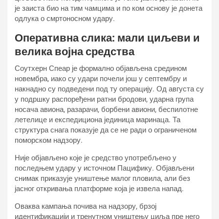
је заиста био на тим чамцима и по ком основу је донета
одлука о смртоносном удару.
Оперативна слика: мали циљеви и
велика војна средства
Соутхерн Спеар је формално објављена средином
новембра, иако су удари почели још у септембру и
накнадно су подведени под ту операцију. Од августа су
у подршку распоређени ратни бродови, ударна група
носача авиона, разарачи, борбени авиони, беспилотне
летелице и експедициона јединица маринаца. Та
структура снага показује да се не ради о ограниченом
поморском надзору.
Није објављено које је средство употребљено у
последњем удару у источном Пацифику. Објављени
снимак приказује уништење малог пловила, али без
јасног откривања платформе која је извела напад.
Оваква кампања почива на надзору, брзој
идентификацији и тренутном уништењу циља пре него