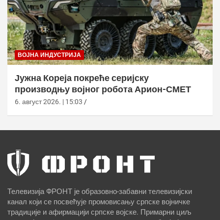
ВОЈНА ИНДУСТРИЈА
Јужна Кореја покреће серијску
производњу војног робота Арион-СМЕТ
6. август 2026. | 15:03
Телевизија ФРОНТ је образовно-забавни телевизијски
канал који се посвећује промовисању српске војничке
традиције и афирмацији српске војске. Примарни циљ