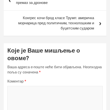
чланка
премаз за дронове
Конгрес кочи брод класе Трумп: америчка
морнарица пред политичким, технолошким и
буџетским сударом
Које је Ваше мишљење о
овоме?
Ваша адреса е-поште неће бити објављена.
Неопходна
поља су означена
*
Коментар
*