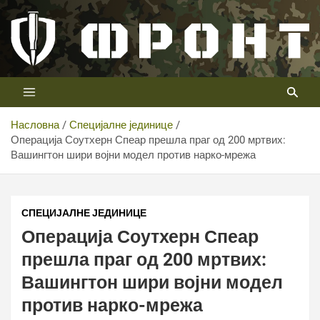
Скип
то
цонтент
Први војни канал у Србији
Телевизија ФРОНТ
Насловна
Специјалне јединице
Операција Соутхерн Спеар прешла праг од 200 мртвих:
Вашингтон шири војни модел против нарко-мрежа
СПЕЦИЈАЛНЕ ЈЕДИНИЦЕ
Операција Соутхерн Спеар
прешла праг од 200 мртвих:
Вашингтон шири војни модел
против нарко-мрежа