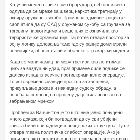
Кључни моменат није само број удара, већ политичка
одлука да се мреже за шверц наркотика третирају у
оквиру оружаног сукоба. Трампова администрација је
саопштила да су САД у оружаном сукобу са групама за
трговину наркотицима и више њих је означила као
терористичке организације. Тај потез отвара простор за
војну логику деловања тамо где су раније доминирали
полицијски, обавештајни и обалско-стражарски модели.
Када се мали чамац на мору третира као легитиман
циљ за ваздушни удар, праг примене силе подиже се
далеко изнад класичне противкриминалне операције.
То истовремено смањује простор за хапшење,
прикупљање доказа и накнадну судску обраду, а
повећава ослонац на процену да је циљ повезан са
забрањеном мрежом.
Проблем за Вашингтон је то што није јавно понуђено
много доказа који би потврдили да су сви убијени
заиста били припадници шверцерских структура. Ту се
отвара главна политичка слабост операције. Ако је
циљеве лако погодити, много је теже јавно доказати ко