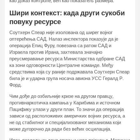
као доказ контроле, већ као показатељ размера.
Шири контекст: када други сукоби
повуку ресурсе
Соутхерн Спеар није изолована од ширег војног
оптерећења САД. Налаз инспектора показује да је
операција Епиц Фурy, повезана са ратом САД и
Израела против Ирана, захтевала значајно
преусмеравање ресурса Министарства одбране САД
ка зони одговорности Централне команде. Међу
средствима која су раније подржавала Соутхерн Спеар
била је и ударна група носача авиона УСС Гералд Р.
Форд.
Чим дође до озбиљније кризе на другом правцу,
противнаркотичка кампања у Карибима и источном
Пацифику улази у други план. То значи да операција
зависи од расположивих америчких војних ресурса, а
не од стабилног и специјализованог механизма који
може дугорочно да ради без већих осцилација.