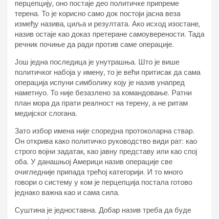
перцепцију, оно постаје део политичке припреме
терена. То је корисно само док постоји јасна веза
између назива, циља и резултата. Ако исход изостане,
назив остаје као доказ претеране самоуверености. Тада
речник почиње да ради против саме операције.
Још једна последица је унутрашња. Што је више
политичког набоја у имену, то је већи притисак да сама
операција испуни симболику коју је назив унапред
наметнуо. То није безазлено за командовање. Ратни
план мора да прати реалност на терену, а не ритам
медијског слогана.
Зато избор имена није споредна протоколарна ствар.
Он открива како политичко руководство види рат: као
строго војни задатак, као јавну представу или као спој
оба. У данашњој Америци назив операције све
очигледније припада трећој категорији. И то много
говори о систему у ком је перцепција постала готово
једнако важна као и сама сила.
Суштина је једноставна. Добар назив треба да буде