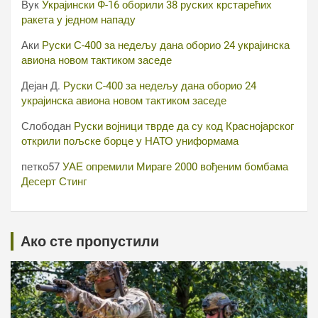
Вук
Украјински Ф-16 оборили 38 руских крстарећих
ракета у једном нападу
Аки
Руски С-400 за недељу дана оборио 24 украјинска
авиона новом тактиком заседе
Дејан Д.
Руски С-400 за недељу дана оборио 24
украјинска авиона новом тактиком заседе
Слободан
Руски војници тврде да су код Краснојарског
открили пољске борце у НАТО униформама
петко57
УАЕ опремили Мираге 2000 вођеним бомбама
Десерт Стинг
Ако сте пропустили