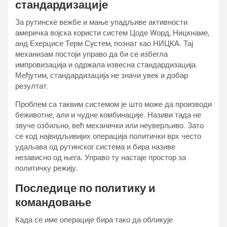
стандардизације
За рутинске вежбе и мање упадљиве активности
америчка војска користи систем Цоде Wорд, Ницкнаме,
анд Еxерцисе Терм Сyстем, познат као НИЦКА. Тај
механизам постоји управо да би се избегла
импровизација и одржала извесна стандардизација.
Међутим, стандардизација не значи увек и добар
резултат.
Проблем са таквим системом је што може да производи
беживотне, али и чудне комбинације. Називи тада не
звуче озбиљно, већ механички или неуверљиво. Зато
се код највидљивијих операција политички врх често
удаљава од рутинског система и бира називе
независно од њега. Управо ту настаје простор за
политичку режију.
Последице по политику и
командовање
Када се име операције бира тако да обликује