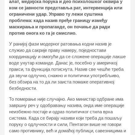
алат, медијска порука и део психолошког оквира у
ком се јавности представља рат, интервенција или
ограничени удар. Управо ту лежи суштина
проблема: када назив пређе границу између
маскирања и пропаганде, он почиње да ради
против онога ко га је смислио.
У ранијој фази модерног ратовања кодни назив је
служио да сакрије праву намеру, поједностави
координацију и омогући да се сложене операције лакше
воде унутар команде. Данас је, посебно у америчкој
пракси, та функција потиснута. Назив све чешће треба
да звучи одлучно, снажно и политички употребљиво,
без обзира на то да ли заиста помаже оперативној
безбедности.
То померање није случајно. Ако министар одбране има
завршну реч у одобравању назива, онда име операције
неизбежно постаје и одраз политичког стила врха
система. Када се бирају називи који треба да пошаљу
поруку о одлучности и сили, Пентагон више не говори
само противнику, већ и домаћој публици, савезницима и