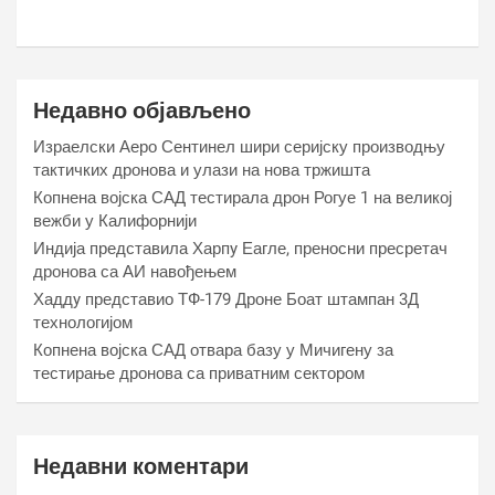
Недавно објављено
Израелски Аеро Сентинел шири серијску производњу
тактичких дронова и улази на нова тржишта
Копнена војска САД тестирала дрон Рогуе 1 на великој
вежби у Калифорнији
Индија представила Харпy Еагле, преносни пресретач
дронова са АИ навођењем
Хаддy представио ТФ-179 Дроне Боат штампан 3Д
технологијом
Копнена војска САД отвара базу у Мичигену за
тестирање дронова са приватним сектором
Недавни коментари