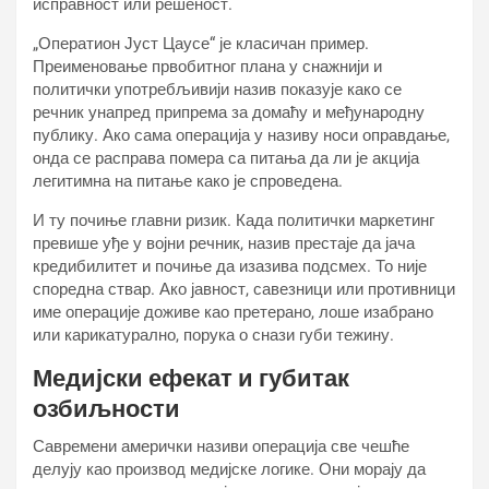
исправност или решеност.
„Оператион Јуст Цаусе“ је класичан пример.
Преименовање првобитног плана у снажнији и
политички употребљивији назив показује како се
речник унапред припрема за домаћу и међународну
публику. Ако сама операција у називу носи оправдање,
онда се расправа помера са питања да ли је акција
легитимна на питање како је спроведена.
И ту почиње главни ризик. Када политички маркетинг
превише уђе у војни речник, назив престаје да јача
кредибилитет и почиње да изазива подсмех. То није
споредна ствар. Ако јавност, савезници или противници
име операције доживе као претерано, лоше изабрано
или карикатурално, порука о снази губи тежину.
Медијски ефекат и губитак
озбиљности
Савремени амерички називи операција све чешће
делују као производ медијске логике. Они морају да