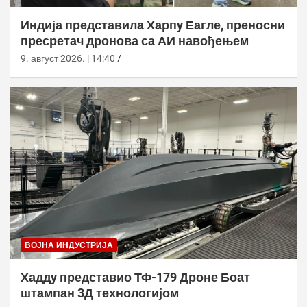
Индија представила Харпy Еагле, преносни
пресретач дронова са АИ навођењем
9. август 2026. | 14:40
ВОЈНА ИНДУСТРИЈА
Хаддy представио ТФ-179 Дроне Боат
штампан 3Д технологијом