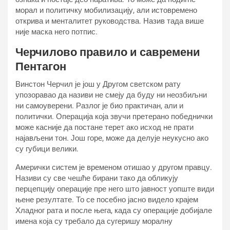
морал и политичку мобилизацију, али истовремено
открива и менталитет руководства. Назив тада више
није маска него потпис.
Черчилово правило и савремени
Пентагон
Винстон Черчил је још у Другом светском рату
упозоравао да називи не смеју да буду ни неозбиљни
ни самоуверени. Разлог је био практичан, али и
политички. Операција која звучи претерано победнички
може касније да постане терет ако исход не прати
најављени тон. Још горе, може да делује неукусно ако
су губици велики.
Амерички систем је временом отишао у другом правцу.
Називи су све чешће бирани тако да обликују
перцепцију операције пре него што јавност уопште види
њене резултате. То се посебно јасно видело крајем
Хладног рата и после њега, када су операције добијале
имена која су требало да сугеришу моралну