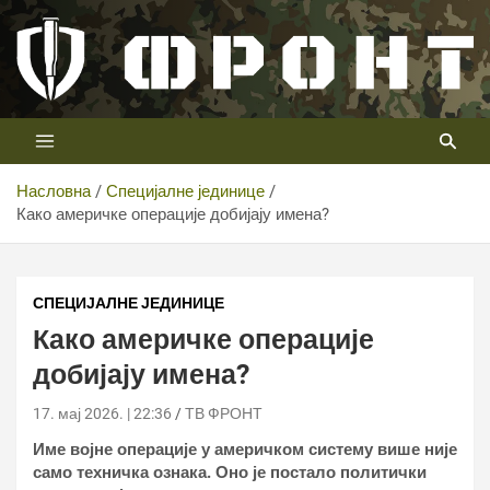
Скип
то
цонтент
Први војни канал у Србији
Телевизија ФРОНТ
Насловна
Специјалне јединице
Како америчке операције добијају имена?
СПЕЦИЈАЛНЕ ЈЕДИНИЦЕ
Како америчке операције
добијају имена?
17. мај 2026. | 22:36
ТВ ФРОНТ
Име војне операције у америчком систему више није
само техничка ознака. Оно је постало политички