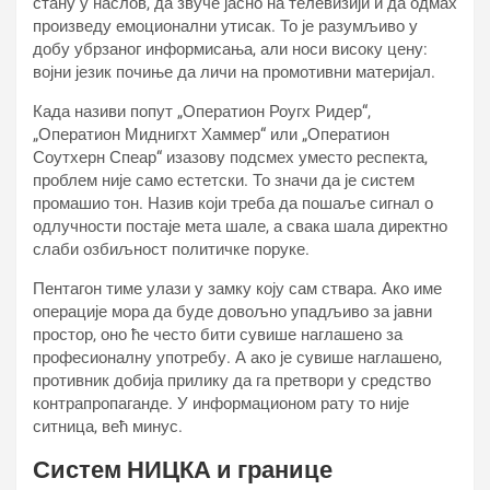
стану у наслов, да звуче јасно на телевизији и да одмах
произведу емоционални утисак. То је разумљиво у
добу убрзаног информисања, али носи високу цену:
војни језик почиње да личи на промотивни материјал.
Када називи попут „Оператион Роугх Ридер“,
„Оператион Миднигхт Хаммер“ или „Оператион
Соутхерн Спеар“ изазову подсмех уместо респекта,
проблем није само естетски. То значи да је систем
промашио тон. Назив који треба да пошаље сигнал о
одлучности постаје мета шале, а свака шала директно
слаби озбиљност политичке поруке.
Пентагон тиме улази у замку коју сам ствара. Ако име
операције мора да буде довољно упадљиво за јавни
простор, оно ће често бити сувише наглашено за
професионалну употребу. А ако је сувише наглашено,
противник добија прилику да га претвори у средство
контрапропаганде. У информационом рату то није
ситница, већ минус.
Систем НИЦКА и границе