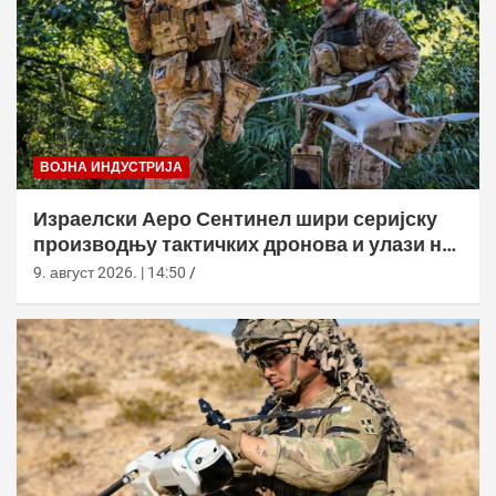
ВОЈНА ИНДУСТРИЈА
Израелски Аеро Сентинел шири серијску
производњу тактичких дронова и улази на
нова тржишта
9. август 2026. | 14:50