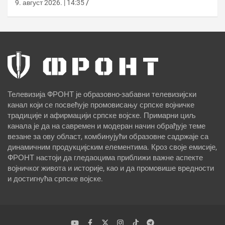
9. август 2026. | 14:35
Телевизија ФРОНТ је образовно-забавни телевизијски
канал који се посвећује промовисању српске војничке
традиције и афирмацији српске војске. Примарни циљ
канала је да на савремен и модеран начин обрађује теме
везане за ову област, комбинујући образовне садржаје са
динамичним продукцијским елементима. Кроз своје емисије,
ФРОНТ настоји да гледаоцима приближи важне аспекте
војничког живота и историје, као и да промовише вредности
и достигнућа српске војске.