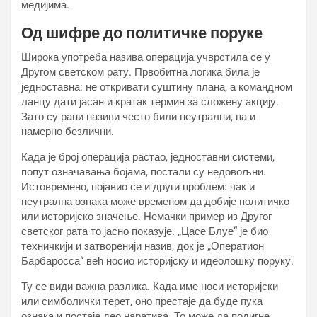
медијима.
Од шифре до политичке поруке
Широка употреба назива операција учврстила се у
Другом светском рату. Првобитна логика била је
једноставна: не откривати суштину плана, а командном
ланцу дати јасан и кратак термин за сложену акцију.
Зато су рани називи често били неутрални, па и
намерно безлични.
Када је број операција растао, једноставни системи,
попут означавања бојама, постали су недовољни.
Истовремено, појавио се и други проблем: чак и
неутрална ознака може временом да добије политичко
или историјско значење. Немачки пример из Другог
светског рата то јасно показује. „Цасе Блуе“ је био
техничкији и затворенији назив, док је „Оператион
Барбаросса“ већ носио историјску и идеолошку поруку.
Ту се види важна разлика. Када име носи историјски
или симболички терет, оно престаје да буде пука
ознака и постаје део наратива. То може да подигне