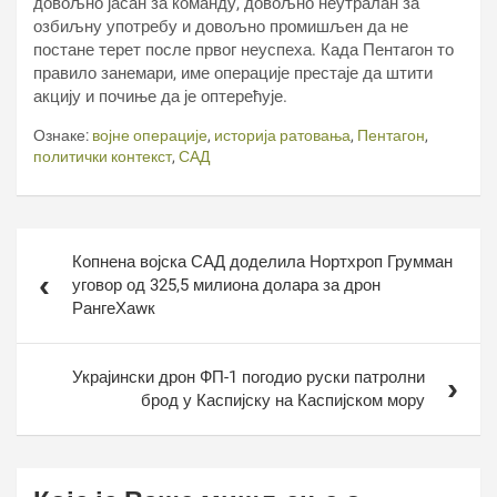
довољно јасан за команду, довољно неутралан за
озбиљну употребу и довољно промишљен да не
постане терет после првог неуспеха. Када Пентагон то
правило занемари, име операције престаје да штити
акцију и почиње да је оптерећује.
Ознаке:
војне операције
,
историја ратовања
,
Пентагон
,
политички контекст
,
САД
Кретање
Копнена војска САД доделила Нортхроп Грумман
чланка
уговор од 325,5 милиона долара за дрон
РангеХаwк
Украјински дрон ФП-1 погодио руски патролни
брод у Каспијску на Каспијском мору