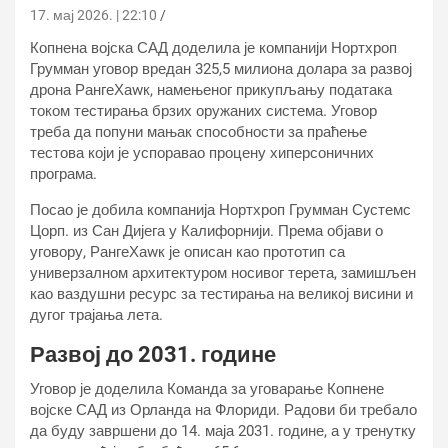
17. мај 2026. | 22:10
Копнена војска САД доделила је компанији Нортхроп
Грумман уговор вредан 325,5 милиона долара за развој
дрона РангеХаwк, намењеног прикупљању података
током тестирања брзих оружаних система. Уговор
треба да попуни мањак способности за праћење
тестова који је успоравао процену хиперсоничних
програма.
Посао је добила компанија Нортхроп Грумман Сyстемс
Цорп. из Сан Дијега у Калифорнији. Према објави о
уговору, РангеХаwк је описан као прототип са
универзалном архитектуром носивог терета, замишљен
као ваздушни ресурс за тестирања на великој висини и
дугог трајања лета.
Развој до 2031. године
Уговор је доделила Команда за уговарање Копнене
војске САД из Орланда на Флориди. Радови би требало
да буду завршени до 14. маја 2031. године, а у тренутку