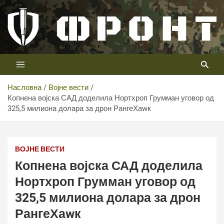
Скип
то
цонтент
Први војни канал у Србији
Телевизија ФРОНТ
Насловна
Војне вести
Копнена војска САД доделила Нортхроп Грумман уговор од
325,5 милиона долара за дрон РангеХаwк
Копнена војска САД доделила Нортхроп Грумман
уговор од 325,5 милиона долара за дрон РангеХаwк
ВОЈНЕ ВЕСТИ
Копнена војска САД доделила
Нортхроп Грумман уговор од
325,5 милиона долара за дрон
РангеХаwк