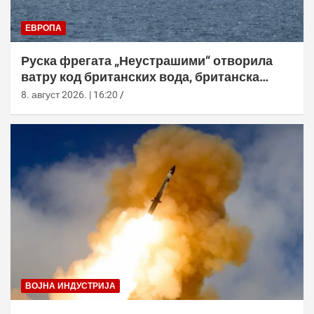
ЕВРОПА
Руска фрегата „Неустрашими“ отворила
ватру код британских вода, британска
морнарица појачала праћење
8. август 2026. | 16:20
ВОЈНА ИНДУСТРИЈА