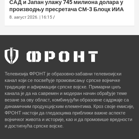
САД и Јапан улажу 745 милиона долара у
производњу пресретача СМ-3 Блоцк ИИА
8. август 2026. | 16:15
Телевизија ФРОНТ је образовно-забавни телевизијски
канал који се посвећује промовисању српске војничке
традиције и афирмацији српске војске. Примарни циљ
канала је да на савремен и модеран начин обрађује теме
везане за ову област, комбинујући образовне садржаје са
динамичним продукцијским елементима. Кроз своје емисије,
ФРОНТ настоји да гледаоцима приближи важне аспекте
војничког живота и историје, као и да промовише вредности
и достигнућа српске војске.