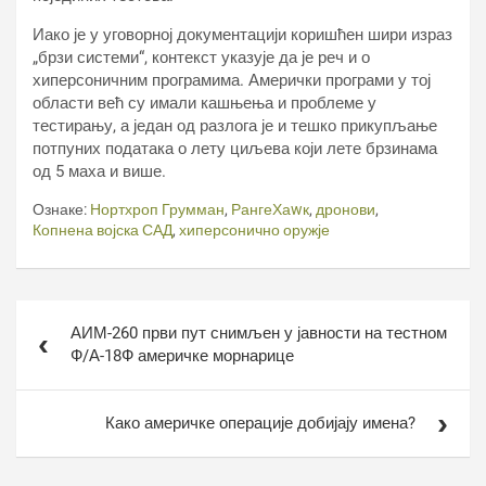
Иако је у уговорној документацији коришћен шири израз
„брзи системи“, контекст указује да је реч и о
хиперсоничним програмима. Амерички програми у тој
области већ су имали кашњења и проблеме у
тестирању, а један од разлога је и тешко прикупљање
потпуних података о лету циљева који лете брзинама
од 5 маха и више.
Ознаке:
Нортхроп Грумман
,
РангеХаwк
,
дронови
,
Копнена војска САД
,
хиперсонично оружје
Кретање
АИМ-260 први пут снимљен у јавности на тестном
чланка
Ф/А-18Ф америчке морнарице
Како америчке операције добијају имена?