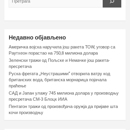
Недавно објављено
Америчка војска наручила још ракета ТОW, уговор са
Раyтхеон порастао на 750,8 милиона долара
Зеленски тражи од Пољске и Немачке још ракета-
пресретача
Руска фрегата „Неустрашими“ отворила ватру код
британских вода, британска морнарица појачала
праћење
САД и Јапан улажу 745 милиона долара у производњу
пресретача СМ-3 Блоцк ИИА
Пентагон тражи од произвођача оружја да пријаве шта
кочи производњу