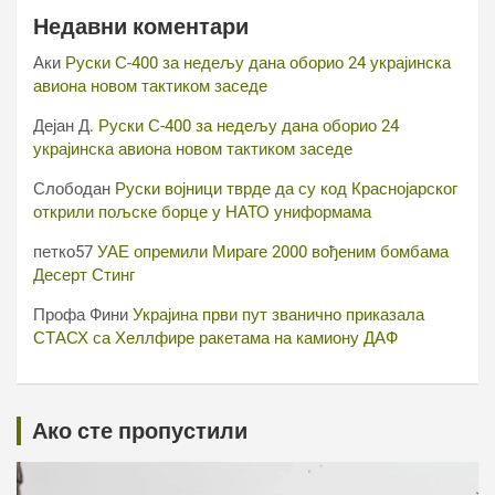
Недавни коментари
Аки
Руски С-400 за недељу дана оборио 24 украјинска
авиона новом тактиком заседе
Дејан Д.
Руски С-400 за недељу дана оборио 24
украјинска авиона новом тактиком заседе
Слободан
Руски војници тврде да су код Краснојарског
открили пољске борце у НАТО униформама
петко57
УАЕ опремили Мираге 2000 вођеним бомбама
Десерт Стинг
Профа Фини
Украјина први пут званично приказала
СТАСХ са Хеллфире ракетама на камиону ДАФ
Ако сте пропустили