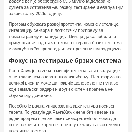
доделе већ је обезбеђено 65,6 милиона долара из
буџета за истраживање, развој, тестирање и евалуацију
за фискалну 2026. годину.
Програм обухвата развој прототипа, измене летелице,
интеграцију сензора и логистичку припрему за
демонстрацију и валидацију. Циљ је да се побољша
прикупљање података током тестирања брзих система
и омогући већа прилагодљивост различитим задацима.
Фокус на тестирање брзих система
РангеХаwк је намењен мисији тестирања и евалуације,
а не класичном оперативном извиђању. Платформа на
великој висини може да покрије делове летне путање
које земаљски радари и други системи праћења не
обухватају довољно.
Посебно је важна универзална архитектура носивог
терета. То указује да РангеХаwк неће бити везан за
један програм и један пакет сензора, већ би могао да
носи различите корисне терете у складу са захтевима
појединих тестова.