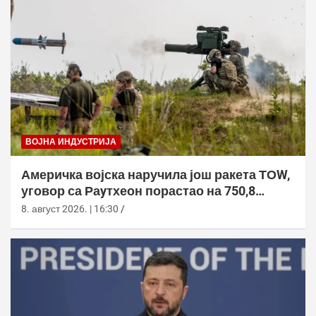
ВОЈНА ИНДУСТРИЈА
Америчка војска наручила још ракета ТОW,
уговор са Раyтхеон порастао на 750,8
милиона долара
8. август 2026. | 16:30