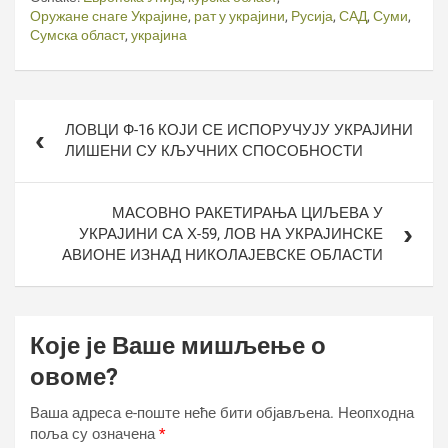
Оружане снаге Украјине
,
рат у украјини
,
Русија
,
САД
,
Суми
,
Сумска област
,
украјина
Кретање
ЛОВЦИ Ф-16 КОЈИ СЕ ИСПОРУЧУЈУ УКРАЈИНИ
чланка
ЛИШЕНИ СУ КЉУЧНИХ СПОСОБНОСТИ
МАСОВНО РАКЕТИРАЊА ЦИЉЕВА У
УКРАЈИНИ СА Х-59, ЛОВ НА УКРАЈИНСКЕ
АВИОНЕ ИЗНАД НИКОЛАЈЕВСКЕ ОБЛАСТИ
Које је Ваше мишљење о
овоме?
Ваша адреса е-поште неће бити објављена.
Неопходна
поља су означена
*