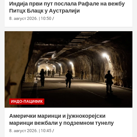
Индија први пут послала Рафале на вежбу
Питцх Блацк у Аустралији
8. август 2026. | 10:50
ИНДО-ПАЦИФИК
Амерички маринци и јужнокорејски
маринци вежбали у подземном тунелу
8. август 2026. | 10:45