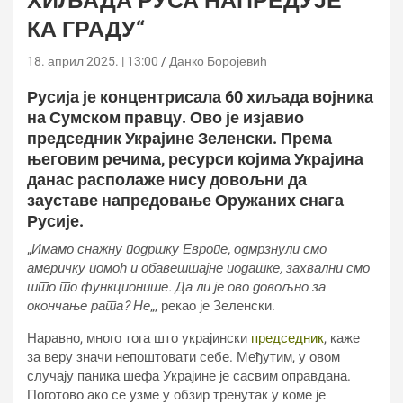
ХИЉАДА РУСА НАПРЕДУЈЕ
КА ГРАДУ“
18. април 2025. | 13:00
Данко Боројевић
Русија је концентрисала 60 хиљада војника
на Сумском правцу. Ово је изјавио
председник Украјине Зеленски. Према
његовим речима, ресурси којима Украјина
данас располаже нису довољни да
зауставе напредовање Оружаних снага
Русије.
„
Имамо снажну подршку Европе, одмрзнули смо
америчку помоћ и обавештајне податке, захвални смо
што то функционише. Да ли је ово довољно за
окончање рата? Не
„, рекао је Зеленски.
Наравно, много тога што украјински
председник
, каже
за веру значи непоштовати себе. Међутим, у овом
случају паника шефа Украјине је сасвим оправдана.
Поготово ако се узме у обзир тренутак у коме је