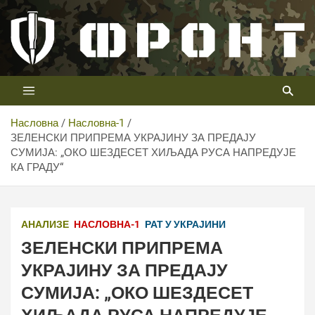
Скип
то
цонтент
Први војни канал у Србији
Телевизија ФРОНТ
Насловна
Насловна-1
ЗЕЛЕНСКИ ПРИПРЕМА УКРАЈИНУ ЗА ПРЕДАЈУ
СУМИЈА: „ОКО ШЕЗДЕСЕТ ХИЉАДА РУСА НАПРЕДУЈЕ
КА ГРАДУ“
Министерство обороны Российской Федерации
АНАЛИЗЕ
НАСЛОВНА-1
РАТ У УКРАЈИНИ
ЗЕЛЕНСКИ ПРИПРЕМА
УКРАЈИНУ ЗА ПРЕДАЈУ
СУМИЈА: „ОКО ШЕЗДЕСЕТ