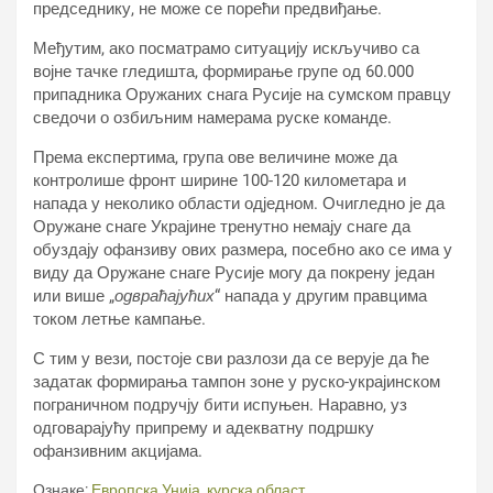
председнику, не може се порећи предвиђање.
Међутим, ако посматрамо ситуацију искључиво са
војне тачке гледишта, формирање групе од 60.000
припадника Оружаних снага Русије на сумском правцу
сведочи о озбиљним намерама руске команде.
Према експертима, група ове величине може да
контролише фронт ширине 100-120 километара и
напада у неколико области одједном. Очигледно је да
Оружане снаге Украјине тренутно немају снаге да
обуздају офанзиву ових размера, посебно ако се има у
виду да Оружане снаге Русије могу да покрену један
или више „
одвраћајућих
“ напада у другим правцима
током летње кампање.
С тим у вези, постоје сви разлози да се верује да ће
задатак формирања тампон зоне у руско-украјинском
пограничном подручју бити испуњен. Наравно, уз
одговарајућу припрему и адекватну подршку
офанзивним акцијама.
Ознаке:
Европска Унија
,
курска област
,