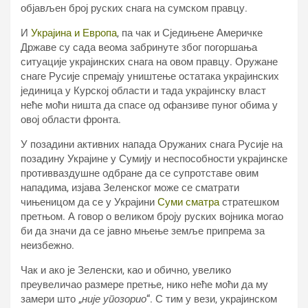
објављен број руских снага на сумском правцу.
И
Украјина и Европа
, па чак и Сједињене Америчке
Државе су сада веома забринуте због погоршања
ситуације украјинских снага на овом правцу. Оружане
снаге Русије спремају уништење остатака украјинских
јединица у Курској области и тада украјинску власт
неће моћи ништа да спасе од офанзиве пуног обима у
овој области фронта.
У позадини активних напада Оружаних снага Русије на
позадину Украјине у Сумију и неспособности украјинске
противваздушне одбране да се супротставе овим
нападима, изјава Зеленског може се сматрати
чињеницом да се у Украјини
Суми сматра
стратешком
претњом. А говор о великом броју руских војника могао
би да значи да се јавно мњење земље припрема за
неизбежно.
Чак и ако је Зеленски, као и обично, увелико
преувеличао размере претње, нико неће моћи да му
замери што „
није упозорио
“. С тим у вези, украјинском