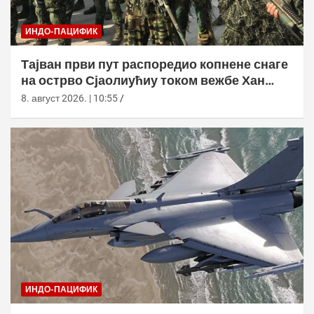
ИНДО-ПАЦИФИК
Тајван први пут распоредио копнене снаге
на острво Сјаолиућиу током вежбе Хан
Куанг 42
8. август 2026. | 10:55
ИНДО-ПАЦИФИК