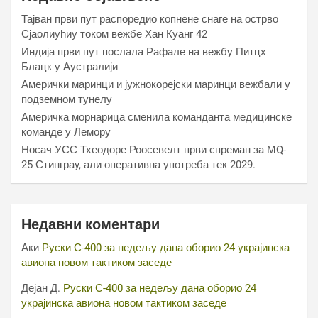
Тајван први пут распоредио копнене снаге на острво
Сјаолиућиу током вежбе Хан Куанг 42
Индија први пут послала Рафале на вежбу Питцх
Блацк у Аустралији
Амерички маринци и јужнокорејски маринци вежбали у
подземном тунелу
Америчка морнарица сменила команданта медицинске
команде у Лемору
Носач УСС Тхеодоре Роосевелт први спреман за МQ-
25 Стинграy, али оперативна употреба тек 2029.
Недавни коментари
Аки
Руски С-400 за недељу дана оборио 24 украјинска
авиона новом тактиком заседе
Дејан Д.
Руски С-400 за недељу дана оборио 24
украјинска авиона новом тактиком заседе