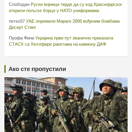
Слободан
Руски војници тврде да су код Краснојарског
открили пољске борце у НАТО униформама
петко57
УАЕ опремили Мираге 2000 вођеним бомбама
Десерт Стинг
Профа Фини
Украјина први пут званично приказала
СТАСХ са Хеллфире ракетама на камиону ДАФ
Ако сте пропустили