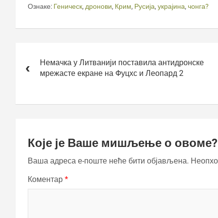
Ознаке:
Геническ
,
дронови
,
Крим
,
Русија
,
украјина
,
чонга?
Кретање
чланка
Немачка у Литванији поставила антидронске
мрежасте екране на Фуцхс и Леопард 2
Које је Ваше мишљење о овоме?
Ваша адреса е-поште неће бити објављена.
Неопхо
Коментар
*