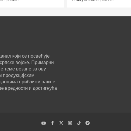
анал који се посвећује
српске војске. Примарни
е теме везане за ову
м продукцијским
ледаоцима приближи важне
ше вредности и достигнућа