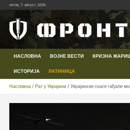
Скип
петак, 7. август, 2026.
то
цонтент
Први војни канал у Србији
Телевизија ФРОНТ
НАСЛОВНА
ВОЈНЕ ВЕСТИ
КРИЗНА ЖАРИ
ИСТОРИЈА
ЛАТИНИЦА
Насловна
Рат у Украјини
Украјинске снаге гађале м