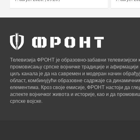
Телевизија ФРОНТ је образовно-забавни телевизијски к
промовисању српске војничке традиције и афирмацији 
циљ канала је да на савремен и модеран начин обрађуј
област, комбинујући образовне садржаје са динамични
елементима. Кроз своје емисије, ФРОНТ настоји да г
аспекте војничког живота и историје, као и да промови
српске војске.