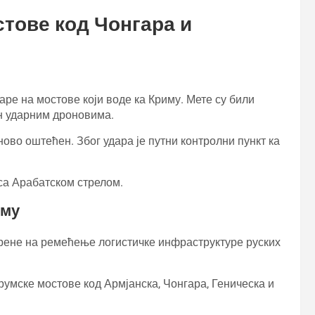
стове код Чонгара и
даре на мостове који воде ка Криму. Мете су били
ен ударним дроновима.
ово оштећен. Због удара је путни контролни пункт ка
 са Арабатском стрелом.
иму
рене на ремећење логистичке инфраструктуре руских
румске мостове код Армјанска, Чонгара, Геническа и