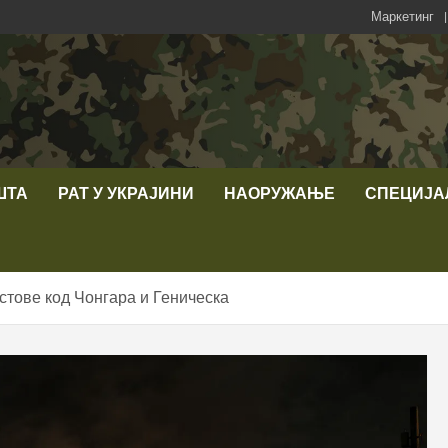
Маркетинг
ШТА
РАТ У УКРАЈИНИ
НАОРУЖАЊЕ
СПЕЦИЈА
остове код Чонгара и Геническа