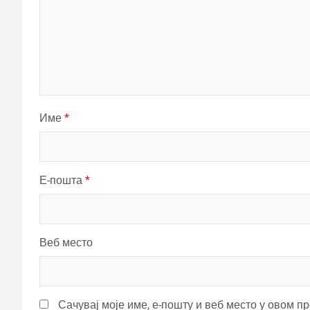
Име
*
Е-пошта
*
Веб место
Сачувај моје име, е-пошту и веб место у овом п