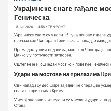
Украјинске снаге гађале мо
Геническа
15. јун 2026. | 14:58
ТВ ФРОНТ
Украјинске снаге су у ноћи 15. јуна поново извеле у
прелази код Чонгара и Геническа, а напад је извед
Према доступним подацима, мост код Чонгара је пон
Џанкоју у потпуности затворен.
Оштећен је и још један мост који повезује Геническ
Удари на мостове на прилазима Кр
Ови напади су део шире заједничке операције усме
снага на прилазима Криму.
У истој операцији изведени су масовни удари и на д
Става.