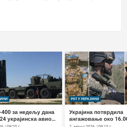
ЈИНИ
РАТ У УКРАЈИНИ
-400 за недељу дана
Украјина потврдила
24 украјинска авиона
ангажовање око 16.0
актиком заседе
страних бораца из 7
6. | 09:20
7. август 2026. | 09:15