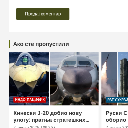
Ако сте пропустили
ИНДО-ПАЦИФИК
РАТ У УКРА
Кинески Ј-20 добио нову
Руски С
улогу: пратња стратешких
оборио 
бомбардера Х-6Н
новом т
7. август 2026. | 09:25
7. август 202