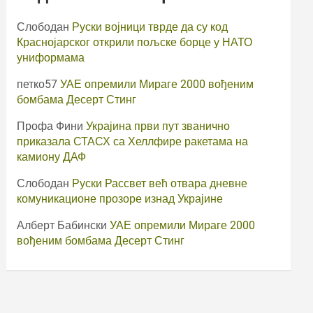
Слободан
Руски војници тврде да су код
Краснојарског открили пољске борце у НАТО
униформама
петко57
УАЕ опремили Мираге 2000 вођеним
бомбама Десерт Стинг
Профа Фини
Украјина први пут званично
приказала СТАСХ са Хеллфире ракетама на
камиону ДАФ
Слободан
Руски Рассвет већ отвара дневне
комуникационе прозоре изнад Украјине
Алберт Бабински
УАЕ опремили Мираге 2000
вођеним бомбама Десерт Стинг