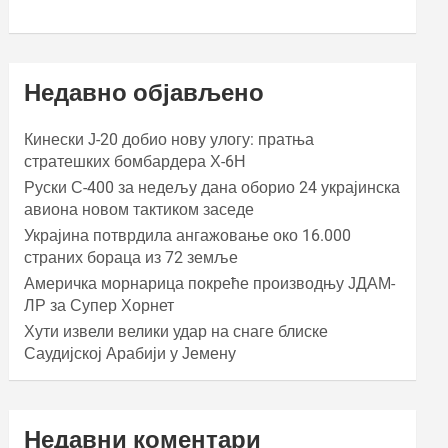
Недавно објављено
Кинески Ј-20 добио нову улогу: пратња
стратешких бомбардера Х-6Н
Руски С-400 за недељу дана оборио 24 украјинска
авиона новом тактиком заседе
Украјина потврдила ангажовање око 16.000
страних бораца из 72 земље
Америчка морнарица покреће производњу ЈДАМ-
ЛР за Супер Хорнет
Хути извели велики удар на снаге блиске
Саудијској Арабији у Јемену
Недавни коментари