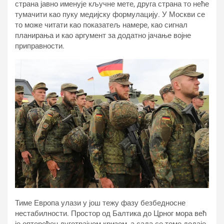
страна јавно именује кључне мете, друга страна то неће
тумачити као пуку медијску формулацију. У Москви се
то може читати као показатељ намере, као сигнал
планирања и као аргумент за додатно јачање војне
приправности.
Тиме Европа улази у још тежу фазу безбедносне
нестабилности. Простор од Балтика до Црног мора већ