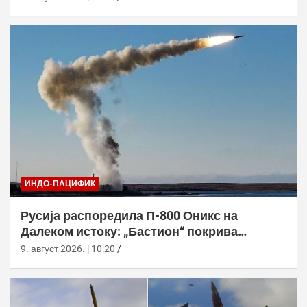
ИНДО-ПАЦИФИК
Русија распоредила П-800 Оникс на
Далеком истоку: „Бастион“ покрива
Куриле, Камчатку и Чукотку
9. август 2026. | 10:20