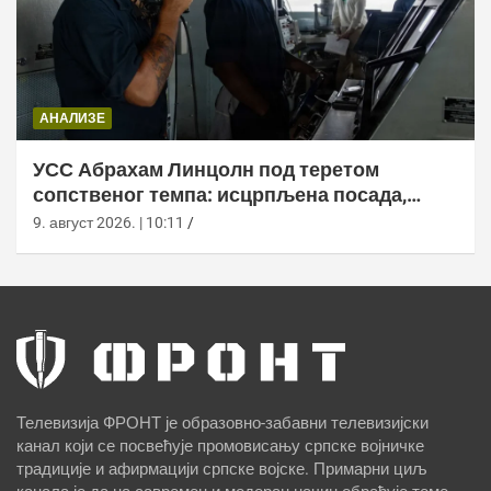
АНАЛИЗЕ
УСС Абрахам Линцолн под теретом
сопственог темпа: исцрпљена посада,
проблеми са снабдевањем и пад морала
9. август 2026. | 10:11
Телевизија ФРОНТ је образовно-забавни телевизијски
канал који се посвећује промовисању српске војничке
традиције и афирмацији српске војске. Примарни циљ