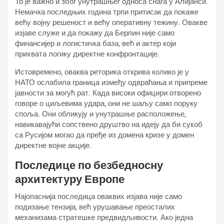
То је важно и због унутрашњег односа снага у Алијанси.
Немачка последњих година трпи притисак да покаже
већу војну решеност и већу оперативну тежину. Овакве
изјаве служе и да покажу да Берлин није само
финансијер и логистичка база, већ и актер који
прихвата логику директне конфронтације.
Истовремено, оваква реторика открива колико је у
НАТО ослабила граница између одвраћања и припреме
јавности за могућ рат. Када високи официри отворено
говоре о циљевима удара, они не шаљу само поруку
споља. Они обликују и унутрашње расположење,
навикавајући сопствено друштво на идеју да би сукоб
са Русијом могао да пређе из домена кризе у домен
директне војне акције.
Последице по безбедносну
архитектуру Европе
Најопаснија последица оваквих изјава није само
подизање тензија, већ урушавање преосталих
механизама стратешке предвидљивости. Ако једна