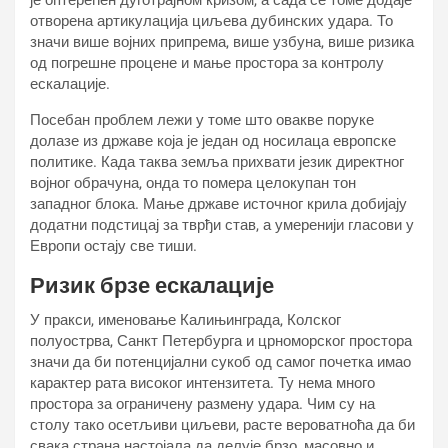
је оптерећен дуготрајном кризом, а сада се томе додаје
отворена артикулација циљева дубинских удара. То
значи више војних припрема, више узбуна, више ризика
од погрешне процене и мање простора за контролу
ескалације.
Посебан проблем лежи у томе што овакве поруке
долазе из државе која је један од носилаца европске
политике. Када таква земља прихвати језик директног
војног обрачуна, онда то помера целокупан тон
западног блока. Мање државе источног крила добијају
додатни подстицај за тврђи став, а умеренији гласови у
Европи остају све тиши.
Ризик брзе ескалације
У пракси, именовање Калињинграда, Колског
полуострва, Санкт Петербурга и црноморског простора
значи да би потенцијални сукоб од самог почетка имао
карактер рата високог интензитета. Ту нема много
простора за ограничену размену удара. Чим су на
столу тако осетљиви циљеви, расте вероватноћа да би
свака страна настојала да делује брзо, масовно и