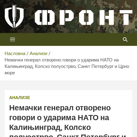
Скип
то
цонтент
Први војни канал у Србији
Телевизија ФРОНТ
Насловна
Анализе
Немачки генерал отворено говори о ударима НАТО на
Калињинград, Колско полуострво, Санкт Петербург и Црно
море
АНАЛИЗЕ
Немачки генерал отворено
говори о ударима НАТО на
Калињинград, Колско