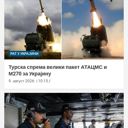
РАТ У УКРАЈИНИ
Турска спрема велики пакет АТАЦМС и
М270 за Украјину
9. август 2026. | 10:15