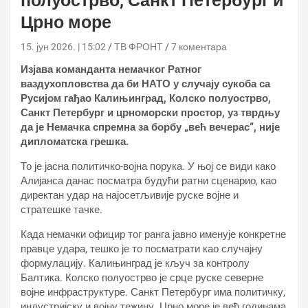
полуострво, Санкт Петербург и
Црно море
15. јун 2026. | 15:02
ТВ ФРОНТ
7 коментара
Изјава команданта немачког Ратног
ваздухопловства да би НАТО у случају сукоба са
Русијом гађао Калињинград, Колско полуострво,
Санкт Петербург и црноморски простор, уз тврдњу
да је Немачка спремна за борбу „већ вечерас“, није
дипломатска грешка.
То је јасна политичко-војна порука. У њој се види како
Алијанса данас посматра будући ратни сценарио, као
директан удар на најосетљивије руске војне и
стратешке тачке.
Када немачки официр тог ранга јавно именује конкретне
правце удара, тешко је то посматрати као случајну
формулацију. Калињинград је кључ за контролу
Балтика. Колско полуострво је срце руске северне
војне инфраструктуре. Санкт Петербург има политичку,
индустријску и војну тежину. Црно море је већ годинама