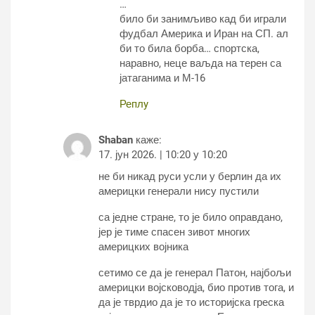
…
било би занимљиво кад би играли
фудбал Америка и Иран на СП. ал
би то била борба… спортска,
наравно, неце ваљда на терен са
јатаганима и М-16
Реплy
Shaban
каже:
17. јун 2026. | 10:20 у 10:20
не би никад руси усли у берлин да их
америцки генерали нису пустили
са једне стране, то је било оправдано,
јер је тиме спасен зивот многих
америцких војника
сетимо се да је генерал Патон, најбољи
америцки војсководја, био против тога, и
да је тврдио да је то историјска греска