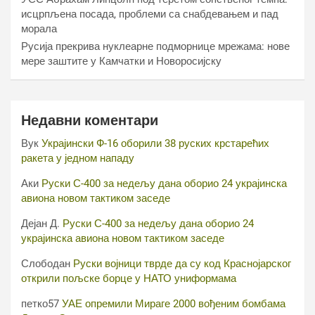
исцрпљена посада, проблеми са снабдевањем и пад
морала
Русија прекрива нуклеарне подморнице мрежама: нове
мере заштите у Камчатки и Новоросијску
Недавни коментари
Вук
Украјински Ф-16 оборили 38 руских крстарећих
ракета у једном нападу
Аки
Руски С-400 за недељу дана оборио 24 украјинска
авиона новом тактиком заседе
Дејан Д.
Руски С-400 за недељу дана оборио 24
украјинска авиона новом тактиком заседе
Слободан
Руски војници тврде да су код Краснојарског
открили пољске борце у НАТО униформама
петко57
УАЕ опремили Мираге 2000 вођеним бомбама