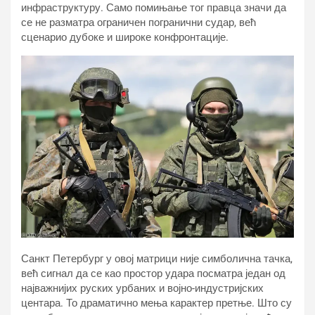
инфраструктуру. Само помињање тог правца значи да
се не разматра ограничен погранични судар, већ
сценарио дубоке и широке конфронтације.
Санкт Петербург у овој матрици није симболична тачка,
већ сигнал да се као простор удара посматра један од
најважнијих руских урбаних и војно-индустријских
центара. То драматично мења карактер претње. Што су