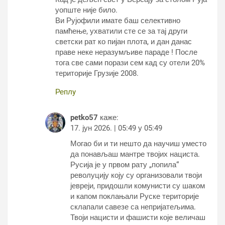
уопште није било.
Ви Рујофили имате баш селективно
памћење, ухватили сте се за тај други
светски рат ко пијан плота, и дан данас
праве неке неразумљиве параде ! После
тога све сами порази сем кад су отели 20%
територије Грузије 2008.
Реплy
petko57
каже:
17. јун 2026. | 05:49 у 05:49
Могао би и ти нешто да научиш уместо
да понављаш мантре твојих нациста.
Русија је у првом рату „попила“
револуцију коју су организовали твоји
јевреји, придошли комунисти су шаком
и капом поклањали Руске територије
склапали савезе са непријатељима.
Твоји нацисти и фашисти које величаш