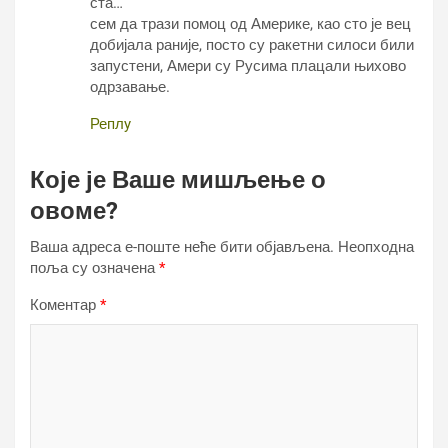
ста…
сем да трази помоц од Америке, као сто је вец
добијала раније, посто су ракетни силоси били
запустени, Амери су Русима плацали њихово
одрзавање.
Реплy
Које је Ваше мишљење о
овоме?
Ваша адреса е-поште неће бити објављена.
Неопходна
поља су означена
*
Коментар
*