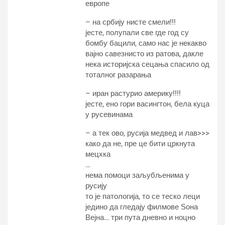
европе
– на србију нисте смели!!!
јесте, полупали све где год су
бомбу бацили, само нас је некакво
вајно савезнисто из ратова, дакле
нека историјска сецања спасило од
тоталног разарања
– иран растурио америку!!!!
јесте, ено гори васингтон, бела куца
у русевинама
– а тек ово, русија медвед и лав>>>
како да не, пре це бити цркнута
мецхка
…
нема помоци заљубљенима у
русију
то је патологија, то се теско леци
једино да гледају филмове Ѕона
Вејна… три пута дневно и ноцно