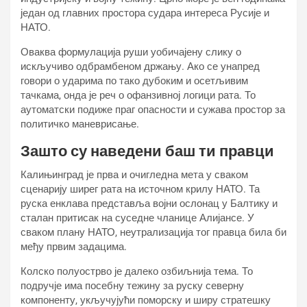
један од главних простора судара интереса Русије и
НАТО.
Оваква формулација руши уобичајену слику о
искључиво одбрамбеном држању. Ако се унапред
говори о ударима по тако дубоким и осетљивим
тачкама, онда је реч о офанзивној логици рата. То
аутоматски подиже праг опасности и сужава простор за
политичко маневрисање.
Зашто су наведени баш ти правци
Калињинград је прва и очигледна мета у сваком
сценарију ширег рата на источном крилу НАТО. Та
руска енклава представља војни ослонац у Балтику и
сталан притисак на суседне чланице Алијансе. У
сваком плану НАТО, неутрализација тог правца била би
међу првим задацима.
Колско полуострво је далеко озбиљнија тема. То
подручје има посебну тежину за руску северну
компоненту, укључујући поморску и ширу стратешку