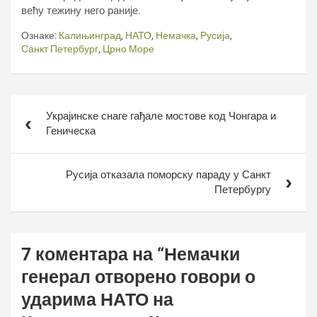
већу тежину него раније.
Ознаке:
Калињинград
,
НАТО
,
Немачка
,
Русија
,
Санкт Петербург
,
Црно Море
Кретање
Украјинске снаге гађале мостове код Чонгара и
чланка
Геническа
Русија отказала поморску параду у Санкт
Петербургу
7 коментара на “
Немачки
генерал отворено говори о
ударима НАТО на