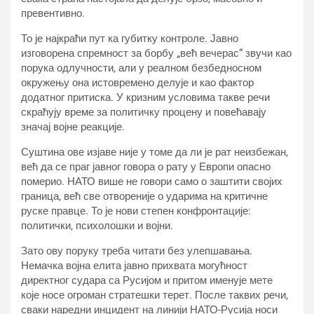
превентивно.
То је најкраћи пут ка губитку контроле. Јавно
изговорена спремност за борбу „већ вечерас“ звучи као
порука одлучности, али у реалном безбедносном
окружењу она истовремено делује и као фактор
додатног притиска. У кризним условима такве речи
скраћују време за политичку процену и повећавају
значај војне реакције.
Суштина ове изјаве није у томе да ли је рат неизбежан,
већ да се праг јавног говора о рату у Европи опасно
померио. НАТО више не говори само о заштити својих
граница, већ све отвореније о ударима на критичне
руске правце. То је нови степен конфронтације:
политички, психолошки и војни.
Зато ову поруку треба читати без улепшавања.
Немачка војна елита јавно прихвата могућност
директног судара са Русијом и притом именује мете
које носе огроман стратешки терет. После таквих речи,
сваки наредни инцидент на линији НАТО-Русија носи