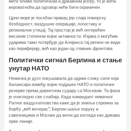
мете ближе политичком и државном језгру, то је већа
вероватноћа да одговор неће бити ограничен.
Црно море је посебан правац јер спаја поморску
безбедност, ваздушне операције, логистику и
регионални утицај. Тај простор је већ оптерећен
високим степеном војне активности. Изјава о могућим
ударима тамо потврђује да Алијанса тај регион не види
као периферију, већ као један од главних фронтова.
Политички сигнал Берлина и стање
унутар НАТО
Немачка је дуго покушавала да одржи слику силе која
балансира између војне подршке НАТО и политичке
резерве према директном судару са Москвом. Та фаза
је очигледно све слабија. Када командант немачког
Ратног ваздухопловства каже да је земља спремна за
борбу „већ вечерас“, Берлин шаље поруку и
савезницима и Москви да жели да изгледа као држава
прве линије.