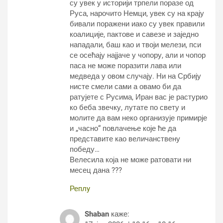
су увек у историји трпели поразе од
Руса, нарочито Немци, увек су на крају
бивали поражени иако су увек правили
коалиције, пактове и савезе и заједно
нападали, баш као и твоји мелези, пси
се осећају најјаче у чопору, али и чопор
паса не може поразити лава или
медведа у овом случају. Ни на Србију
нисте смели сами а овамо би да
ратујете с Русима, Иран вас је растурио
ко беба звечку, лутате по свету и
молите да вам неко организује примирје
и „часно“ повлачење које ће да
представите као величанствену
победу…
Велесила која не може ратовати ни
месец дана ???
Реплy
Shaban
каже: