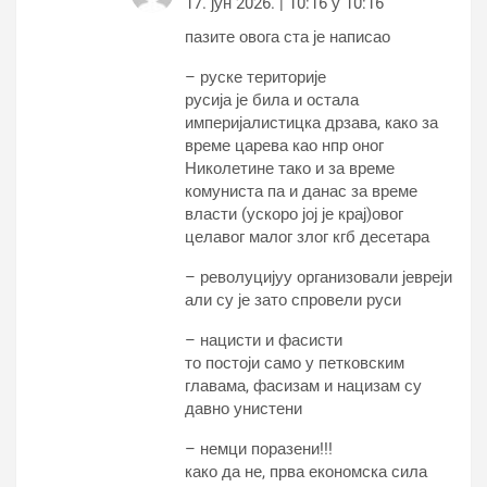
17. јун 2026. | 10:16 у 10:16
пазите овога ста је написао
– руске територије
русија је била и остала
империјалистицка дрзава, како за
време царева као нпр оног
Николетине тако и за време
комуниста па и данас за време
власти (ускоро јој је крај)овог
целавог малог злог кгб десетара
– револуцијуу организовали јевреји
али су је зато спровели руси
– нацисти и фасисти
то постоји само у петковским
главама, фасизам и нацизам су
давно унистени
– немци поразени!!!
како да не, прва економска сила