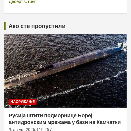
Десерт Стинг
Ако сте пропустили
НАОРУЖАЊЕ
Русија штити подморнице Бореј
антидронским мрежама у бази на Камчатки
9. август 2026. | 10:25