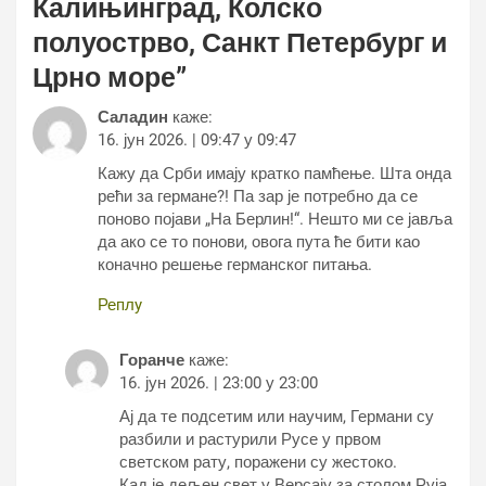
Калињинград, Колско
полуострво, Санкт Петербург и
Црно море
”
Саладин
каже:
16. јун 2026. | 09:47 у 09:47
Кажу да Срби имају кратко памћење. Шта онда
рећи за германе?! Па зар је потребно да се
поново појави „На Берлин!“. Нешто ми се јавља
да ако се то понови, овога пута ће бити као
коначно решење германског питања.
Реплy
Горанче
каже:
16. јун 2026. | 23:00 у 23:00
Ај да те подсетим или научим, Германи су
разбили и растурили Русе у првом
светском рату, поражени су жестоко.
Кад је дељен свет у Версају за столом Руја