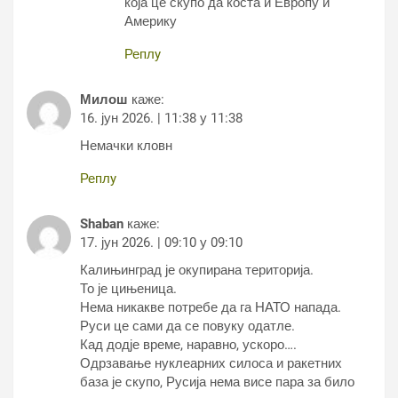
која це скупо да коста и Европу и
Америку
Реплy
Милош
каже:
16. јун 2026. | 11:38 у 11:38
Немачки кловн
Реплy
Shaban
каже:
17. јун 2026. | 09:10 у 09:10
Калињинград је окупирана територија.
То је цињеница.
Нема никакве потребе да га НАТО напада.
Руси це сами да се повуку одатле.
Кад додје време, наравно, ускоро….
Одрзавање нуклеарних силоса и ракетних
база је скупо, Русија нема висе пара за било