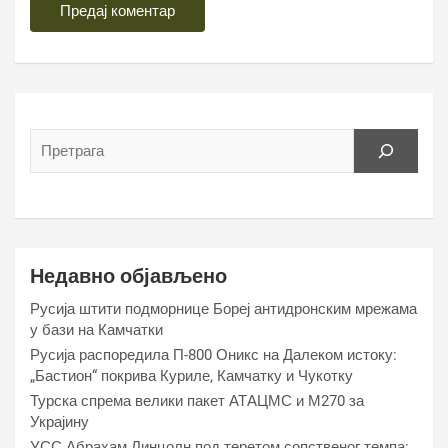
Недавно објављено
Русија штити подморнице Бореј антидронским мрежама
у бази на Камчатки
Русија распоредила П-800 Оникс на Далеком истоку:
„Бастион“ покрива Куриле, Камчатку и Чукотку
Турска спрема велики пакет АТАЦМС и М270 за
Украјину
УСС Абрахам Линцолн под теретом сопственог темпа: