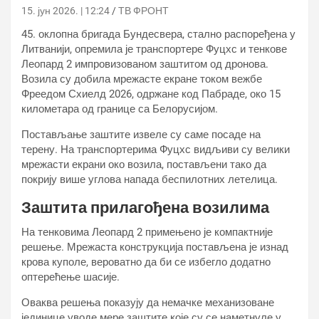
15. јун 2026. | 12:24
ТВ ФРОНТ
45. оклопна бригада Бундесвера, стално распоређена у
Литванији, опремила је транспортере Фуцхс и тенкове
Леопард 2 импровизованом заштитом од дронова.
Возила су добила мрежасте екране током вежбе
Фреедом Схиелд 2026, одржане код Пабраде, око 15
километара од границе са Белорусијом.
Постављање заштите извеле су саме посаде на
терену. На транспортерима Фуцхс видљиви су велики
мрежасти екрани око возила, постављени тако да
покрију више углова напада беспилотних летелица.
Заштита прилагођена возилима
На тенковима Леопард 2 примењено је компактније
решење. Мрежаста конструкција постављена је изнад
крова куполе, вероватно да би се избегло додатно
оптерећење шасије.
Оваква решења показују да немачке механизоване
јединице уводе мере заштите које су се наметнуле у