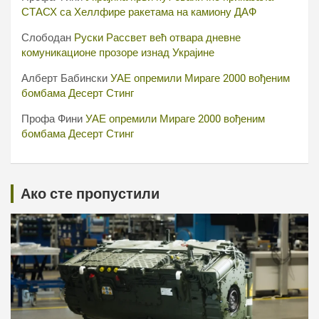
СТАСХ са Хеллфире ракетама на камиону ДАФ
Слободан
Руски Рассвет већ отвара дневне
комуникационе прозоре изнад Украјине
Алберт Бабински
УАЕ опремили Мираге 2000 вођеним
бомбама Десерт Стинг
Профа Фини
УАЕ опремили Мираге 2000 вођеним
бомбама Десерт Стинг
Ако сте пропустили