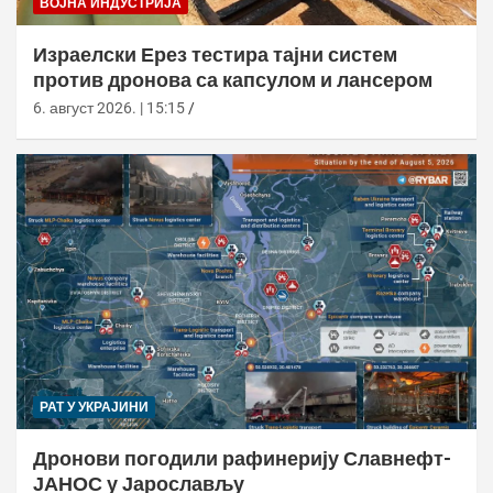
ВОЈНА ИНДУСТРИЈА
Израелски Ерез тестира тајни систем
против дронова са капсулом и лансером
6. август 2026. | 15:15
РАТ У УКРАЈИНИ
Дронови погодили рафинерију Славнефт-
ЈАНОС у Јарослављу