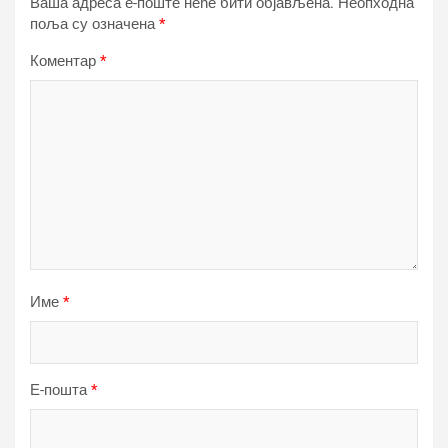
Ваша адреса е-поште неће бити објављена.
Неопходна
поља су означена
*
Коментар
*
Име
*
Е-пошта
*