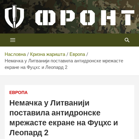
Скип
то
цонтент
Први војни канал у Србији
Телевизија ФРОНТ
Насловна
Кризна жаришта
Европа
Немачка у Литванији поставила антидронске мрежасте
екране на Фуцхс и Леопард 2
ЕВРОПА
Немачка у Литванији
поставила антидронске
мрежасте екране на Фуцхс и
Леопард 2