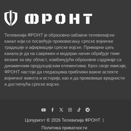
Телевизија ФРОНТ је образовно-забавни телевизијски
канал који се посвећује промовисању српске војничке
традиције и афирмацији српске војске. Примарни циљ
канала је да на савремен и модеран начин обрађује теме
везане за ову област, комбинујући образовне садржаје са
динамичним продукцијским елементима. Кроз своје емисије,
ФРОНТ настоји да гледаоцима приближи важне аспекте
војничког живота и историје, као и да промовише вредности
и достигнућа српске војске.
Цопyригхт © 2026
Телевизија ФРОНТ
Политика приватности