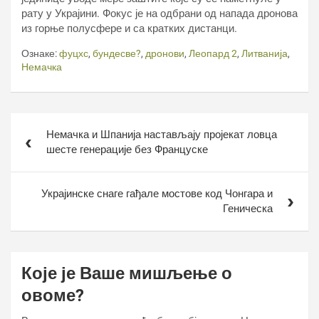
рату у Украјини. Фокус је на одбрани од напада дронова
из горње полусфере и са кратких дистанци.
Ознаке:
фуцхс
,
бундесве?
,
дронови
,
Леопард 2
,
Литванија
,
Немачка
Кретање
Немачка и Шпанија настављају пројекат ловца
чланка
шесте генерације без Француске
Украјинске снаге гађале мостове код Чонгара и
Геническа
Које је Ваше мишљење о
овоме?