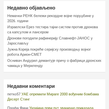
Недавно објављено
Немачки РЕНК бележи рекордне војне поруџбине у
2026. години
Израелски Ерез тестира тајни систем против дронова
са капсулом и лансером
Дронови погодили рафинерију Славнефт-ЈАНОС у
Јарослављу
Јужна Кореја покреће серијску производњу војног
робота Арион-СМЕТ
Оснивач Андурил демантује причу о фабрици дронских
чамаца у Мериленду
Недавни коментари
петко57
УАЕ опремили Мираге 2000 вођеним бомбама
Десерт Стинг
Профа Фини
Украјина први пут званично приказала