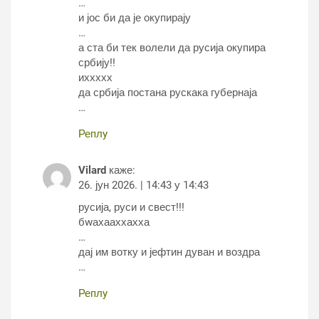
…
и јос би да је окупирају
…
а ста би тек волели да русија окупира
србију!!
иххххх
да србија постана рускака губернаја
…
Реплy
Vilard
каже:
26. јун 2026. | 14:43 у 14:43
русија, руси и свест!!!
бwахааххахха
…
дај им вотку и јефтин дуван и воздра
…
Реплy