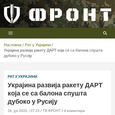
Скип
то
цонтент
Први војни канал у Србији
Телевизија ФРОНТ
Насловна
Рат у Украјини
Украјина развија ракету ДАРТ која се са балона спушта
дубоко у Русију
Украјина развија ракету ДАРТ која се са балона спушта
дубоко у Русију
РАТ У УКРАЈИНИ
Украјина развија ракету ДАРТ
која се са балона спушта
дубоко у Русију
26. јун 2026. | 07:23
ТВ ФРОНТ
4 коментара