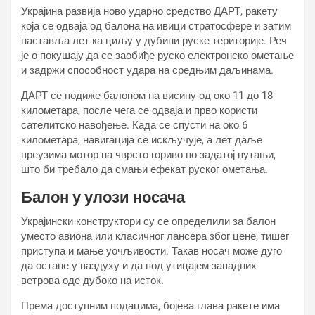
Украјина развија ново ударно средство ДАРТ, ракету
која се одваја од балона на ивици стратосфере и затим
наставља лет ка циљу у дубини руске територије. Реч
је о покушају да се заобиђе руско електронско ометање
и задржи способност удара на средњим даљинама.
ДАРТ се подиже балоном на висину од око 11 до 18
километара, после чега се одваја и прво користи
сателитско навођење. Када се спусти на око 6
километара, навигација се искључује, а лет даље
преузима мотор на чврсто гориво по задатој путањи,
што би требало да смањи ефекат руског ометања.
Балон у улози носача
Украјински конструктори су се определили за балон
уместо авиона или класичног лансера због цене, тишег
приступа и мање уочљивости. Такав носач може дуго
да остане у ваздуху и да под утицајем западних
ветрова оде дубоко на исток.
Према доступним подацима, бојева глава ракете има