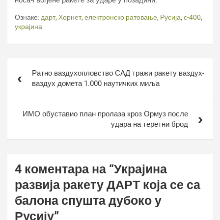
носач вођене ракете за ударе у позадини.
Ознаке:
дарт
,
Хорнет
,
електронско ратовање
,
Русија
,
с-400
,
украјина
Кретање
Ратно ваздухопловство САД тражи ракету ваздух-
чланка
ваздух домета 1.000 наутичких миља
ИМО обуставио план пролаза кроз Ормуз после
удара на теретни брод
4 коментара на “
Украјина
развија ракету ДАРТ која се са
балона спушта дубоко у
Русију
”