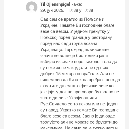
Til Ojlenshpigel
каже:
29. јун 2026. | 17:38 у 17:38
Сад сам се вратио из Пољсле и
Украјине. Немате Ви господине благе
везе са везом. У једном тренутку у
Пољској поред границе у ресторану
поред нас седи група возача
Украјинаца. Тај смрад шљивовице
-значи не вотке је био толико јак и
избијао из сваке поре њиховог тела да
су неке жене чак удаљене од њих
добрих 15 метара повраћале. Али не
пишем ово да би некога вређао , него да
схватите да ем што физички личе ко
јаје јајету док не проговоре буквално не
знате да ли је Украјинац или
Рус.Свидело се то неком или не -један
су народ. Укратко немате Ви господине
благе везе са везом. Јасно је да овде
тролујете-али не морате се брукати до
максимума. Не само да је тужно него и