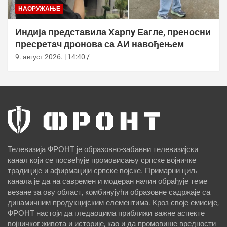
НАОРУЖАЊЕ
Индија представила Харпy Еагле, преносни
пресретач дронова са АИ навођењем
9. август 2026. | 14:40
Телевизија ФРОНТ је образовно-забавни телевизијски
канал који се посвећује промовисању српске војничке
традиције и афирмацији српске војске. Примарни циљ
канала је да на савремен и модеран начин обрађује теме
везане за ову област, комбинујући образовне садржаје са
динамичним продукцијским елементима. Кроз своје емисије,
ФРОНТ настоји да гледаоцима приближи важне аспекте
војничког живота и историје, као и да промовише вредности