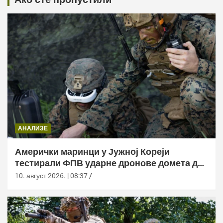
АНАЛИЗЕ
Амерички маринци у Јужној Кореји
тестирали ФПВ ударне дронове домета до
20 километара
10. август 2026. | 08:37