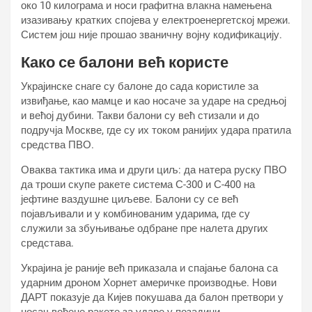
око 10 килограма и носи графитна влакна намењена
изазивању кратких спојева у електроенергетској мрежи.
Систем још није прошао званичну војну кодификацију.
Како се балони већ користе
Украјинске снаге су балоне до сада користиле за
извиђање, као мамце и као носаче за ударе на средњој
и већој дубини. Такви балони су већ стизали и до
подручја Москве, где су их током ранијих удара пратила
средства ПВО.
Оваква тактика има и други циљ: да натера руску ПВО
да троши скупе ракете система С-300 и С-400 на
јефтине ваздушне циљеве. Балони су се већ
појављивали и у комбинованим ударима, где су
служили за збуњивање одбране пре налета других
средстава.
Украјина је раније већ приказала и спајање балона са
ударним дроном Хорнет америчке производње. Нови
ДАРТ показује да Кијев покушава да балон претвори у