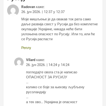
Radovan
каже:
26. јун 2026. | 12:37 у 12:37
Моје мишљење је да овакав ток рата само
даље развија свест у Русији да без комплетне
окупације Украјине, никада неће бити
уклоњена опасност по Русију. Или то, или ће
се Русија распасти
Реплy
Vilard
каже:
26. јун 2026. | 14:24 у 14:24
погледајте овога ста је написао
ОПАСНОСТ ЗА РУСИЈУ
…
колико се боје за њихову љубљену
русоландију
…
а тек ово… Украјина је опасност