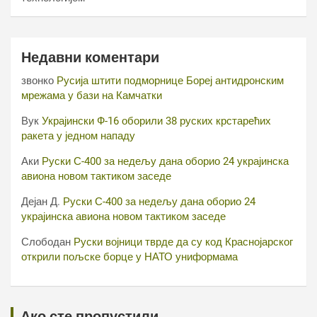
Недавни коментари
звонко
Русија штити подморнице Бореј антидронским
мрежама у бази на Камчатки
Вук
Украјински Ф-16 оборили 38 руских крстарећих
ракета у једном нападу
Аки
Руски С-400 за недељу дана оборио 24 украјинска
авиона новом тактиком заседе
Дејан Д.
Руски С-400 за недељу дана оборио 24
украјинска авиона новом тактиком заседе
Слободан
Руски војници тврде да су код Краснојарског
открили пољске борце у НАТО униформама
Ако сте пропустили