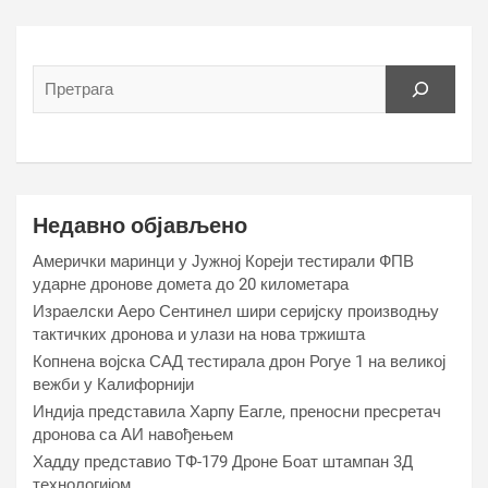
Недавно објављено
Амерички маринци у Јужној Кореји тестирали ФПВ
ударне дронове домета до 20 километара
Израелски Аеро Сентинел шири серијску производњу
тактичких дронова и улази на нова тржишта
Копнена војска САД тестирала дрон Рогуе 1 на великој
вежби у Калифорнији
Индија представила Харпy Еагле, преносни пресретач
дронова са АИ навођењем
Хаддy представио ТФ-179 Дроне Боат штампан 3Д
технологијом