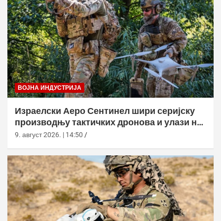
ВОЈНА ИНДУСТРИЈА
Израелски Аеро Сентинел шири серијску
производњу тактичких дронова и улази на
нова тржишта
9. август 2026. | 14:50