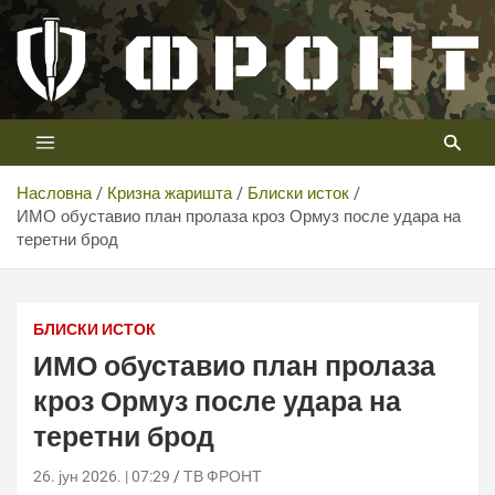
Скип
то
цонтент
Први војни канал у Србији
Телевизија ФРОНТ
Насловна
Кризна жаришта
Блиски исток
ИМО обуставио план пролаза кроз Ормуз после удара на
теретни брод
ИМО обуставио план пролаза кроз Ормуз после удара
на теретни брод
БЛИСКИ ИСТОК
ИМО обуставио план пролаза
кроз Ормуз после удара на
теретни брод
26. јун 2026. | 07:29
ТВ ФРОНТ