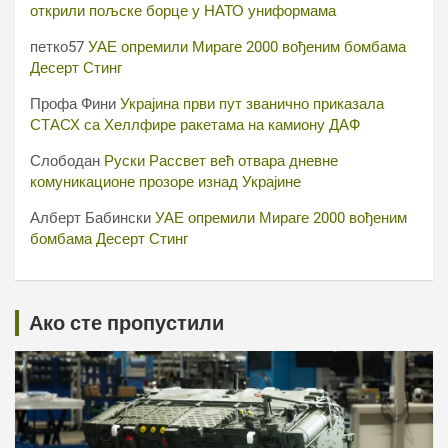
открили пољске борце у НАТО униформама
петко57
УАЕ опремили Мираге 2000 вођеним бомбама
Десерт Стинг
Профа Фини
Украјина први пут званично приказала
СТАСХ са Хеллфире ракетама на камиону ДАФ
Слободан
Руски Рассвет већ отвара дневне
комуникационе прозоре изнад Украјине
Алберт Бабински
УАЕ опремили Мираге 2000 вођеним
бомбама Десерт Стинг
Ако сте пропустили