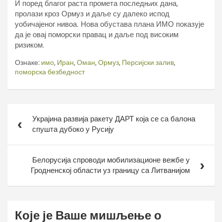
И поред благог раста промета последњих дана,
пролази кроз Ормуз и даље су далеко испод
уобичајеног нивоа. Нова обустава плана ИМО показује
да је овај поморски правац и даље под високим
ризиком.
Ознаке:
имо
,
Иран
,
Оман
,
Ормуз
,
Персијски залив
,
поморска безбедност
Кретање
Украјина развија ракету ДАРТ која се са балона
чланка
спушта дубоко у Русију
Белорусија спроводи мобилизационе вежбе у
Гродненској области уз границу са Литванијом
Које је Ваше мишљење о