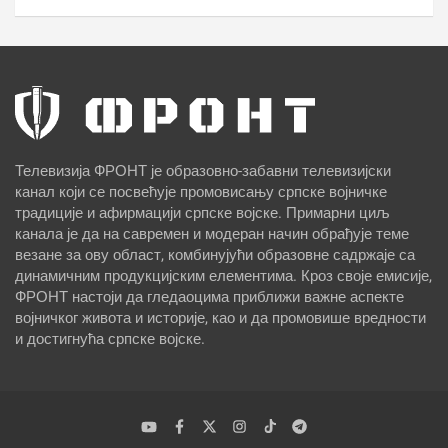
Телевизија ФРОНТ је образовно-забавни телевизијски
канал који се посвећује промовисању српске војничке
традиције и афирмацији српске војске. Примарни циљ
канала је да на савремен и модеран начин обрађује теме
везане за ову област, комбинујући образовне садржаје са
динамичним продукцијским елементима. Кроз своје емисије,
ФРОНТ настоји да гледаоцима приближи важне аспекте
војничког живота и историје, као и да промовише вредности
и достигнућа српске војске.