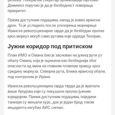
региону. Генерални секретар организације Арсенио
Домингез поручио је да је безбедност помораца
приоритет.
Према доступним подацима, напад је извео ирански
дрон. То је уследило после упозорења морнарице
Иранске револуционарне гарде да је безбедан пролаз
кроз мореуз могућ само рутама које одреди Техеран.
Јужни коридор под притиском
План ИМО и Омана био је заснован на јужној рути уз
обалу Омана, која је оцењена као безбеднија због
опасности од мина на главном пловном правцу кроз
средину мореуза. Северна рута, ближа иранској обали,
под контролом је Ирана.
Иранска револуционарна гарда тврди да је вратила
више бродова који су покушали пролаз јужним
коридором. Према доступним подацима, поједини
танкери су мењали курс, док је један брод током
инцидента изгубио АИС сигнал.