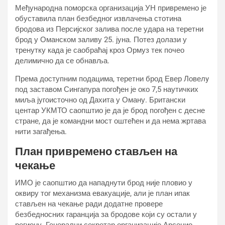
Међународна поморска организација УН привремено је
обуставила план безбедног извлачења стотина
бродова из Персијског залива после удара на теретни
брод у Оманском заливу 25. јуна. Потез долази у
тренутку када је саобраћај кроз Ормуз тек почео
делимично да се обнавља.
Према доступним подацима, теретни брод Евер Ловелy
под заставом Сингапура погођен је око 7,5 наутичких
миља југоисточно од Дахита у Оману. Британски
центар УКМТО саопштио је да је брод погођен с десне
стране, да је командни мост оштећен и да нема жртава
нити загађења.
План привремено стављен на
чекање
ИМО је саопштио да нападнути брод није пловио у
оквиру тог механизма евакуације, али је план ипак
стављен на чекање ради додатне провере
безбедносних гаранција за бродове који су остали у