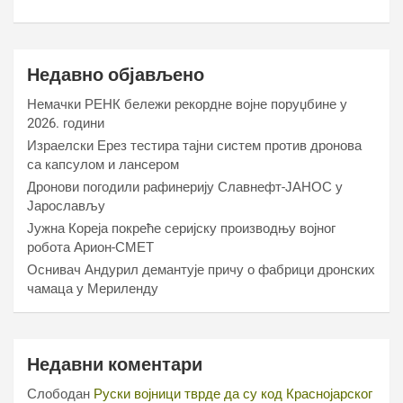
Недавно објављено
Немачки РЕНК бележи рекордне војне поруџбине у
2026. години
Израелски Ерез тестира тајни систем против дронова
са капсулом и лансером
Дронови погодили рафинерију Славнефт-ЈАНОС у
Јарослављу
Јужна Кореја покреће серијску производњу војног
робота Арион-СМЕТ
Оснивач Андурил демантује причу о фабрици дронских
чамаца у Мериленду
Недавни коментари
Слободан
Руски војници тврде да су код Краснојарског