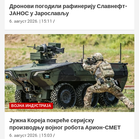
Дронови погодили рафинерију Славнефт-
ЈАНОС у Јарослављу
6. август 2026. | 15:11
ВОЈНА ИНДУСТРИЈА
Јужна Кореја покреће серијску
производњу војног робота Арион-СМЕТ
6. август 2026. | 15:03