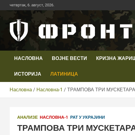
Скип
четвртак, 6. август, 2026.
то
цонтент
Први војни канал у Србији
Телевизија ФРОНТ
НАСЛОВНА
ВОЈНЕ ВЕСТИ
КРИЗНА ЖАРИ
ИСТОРИЈА
ЛАТИНИЦА
Насловна
Насловна-1
ТРАМПОВА ТРИ МУСКЕТАРА
АНАЛИЗЕ
НАСЛОВНА-1
РАТ У УКРАЈИНИ
ТРАМПОВА ТРИ МУСКЕТАРА