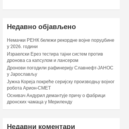
Недавно објављено
Немачки РЕНК бележи рекордне војне поруџбине
у 2026. години
Израелски Ерез тестира тајни систем против
дронова са капсулом и лансером
Дронови погодили рафинерију Славнефт-ЈАНОС
у Јарослављу
Јужна Кореја покреће серијску производњу војног
робота Арион-СМЕТ
Оснивач Андурил демантује причу о фабрици
дронских чамаца у Мериленду
Недавни коментари