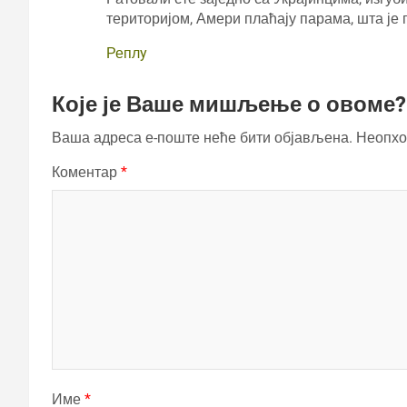
територијом, Амери плаћају парама, шта је
Реплy
Које је Ваше мишљење о овоме?
Ваша адреса е-поште неће бити објављена.
Неопхо
Коментар
*
Име
*