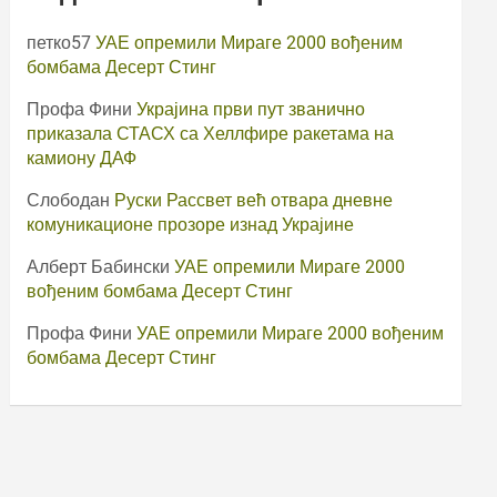
петко57
УАЕ опремили Мираге 2000 вођеним
бомбама Десерт Стинг
Профа Фини
Украјина први пут званично
приказала СТАСХ са Хеллфире ракетама на
камиону ДАФ
Слободан
Руски Рассвет већ отвара дневне
комуникационе прозоре изнад Украјине
Алберт Бабински
УАЕ опремили Мираге 2000
вођеним бомбама Десерт Стинг
Профа Фини
УАЕ опремили Мираге 2000 вођеним
бомбама Десерт Стинг