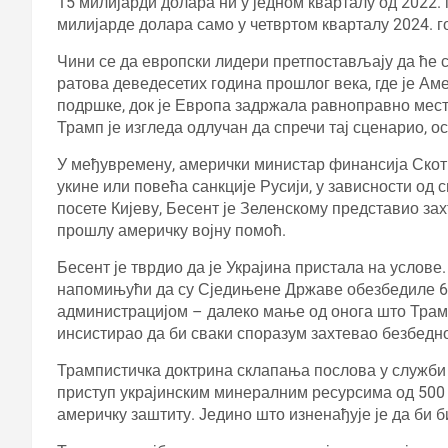
15 милијарди долара ни у једном кварталу од 2022
милијарде долара само у четвртом кварталу 2024. г
Чини се да европски лидери претпостављају да ће с
ратова деведесетих година прошлог века, где је Ам
подршке, док је Европа задржала равноправно место
Трамп је изгледа одлучан да спречи тај сценарио, о
У међувремену, амерички министар финансија Скот 
укине или повећа санкције Русији, у зависности од
посете Кијеву, Бесент је Зеленскому представио за
прошлу америчку војну помоћ.
Бесент је тврдио да је Украјина пристала на услове.
напомињући да су Сједињене Државе обезбедиле 6
администрацијом – далеко мање од онога што Трамп
инсистирао да би сваки споразум захтевао безбед
Трампистичка доктрина склапања послова у служби 
приступ украјинским минералним ресурсима од 500 
америчку заштиту. Једино што изненађује је да би 