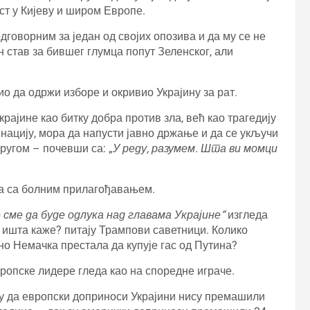
ост у Кијеву и широм Европе.
дговорним за један од својих опозива и да му се не
став за бившег глумца попут Зеленског, али
био да одржи изборе и окривио Украјину за рат.
крајине као битку добра против зла, већ као трагедију
у нацију, мора да напусти јавно држање и да се укључи
ругом – почевши са: „
У реду, разумем. Шта ви момци
ва са болним прилагођавањем.
 сме да буде одлука над главама Украјине“
изгледа
а ишта каже? питају Трампови саветници. Колико
но Немачка престала да купује гас од Путина?
ропске лидере гледа као на споредне играче.
у да европски доприноси Украјини нису премашили