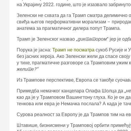
на Украјину 2022. године, што је изазвало забринут
Зеленски не схвата да га Трамп сматра делимично о
свиђа његов перформативни морализам – природан 
анатема за прагматичног дилера попут Трампа.
Трамп је Зеленског назвао „
диктатором
“ јер је од
Порука је јасна:
Трамп не посматра
сукоб Русије и У
без јасних хероја. Ако Зеленски жели да спасе свој
у тихе, прагматичне разговоре са Трамповим ужим к
желите?“
Из Трампове перспективе, Европа се такође суоча
Примедба немачког канцелара Олафа Шолца да „
не
као да је у Трамповом Вашингтону глуха. Ко је он д
тенкова или евра је Немачка послала? А када је тач
Сурова реалност за Европу је да Трампов тим на ев
Штавише, бизнисмени у Трамповој орбити примећуј