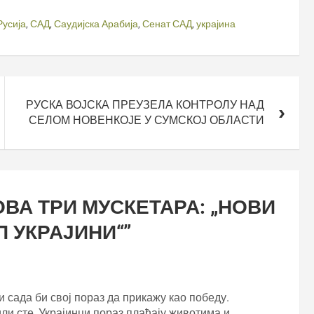
Русија
,
САД
,
Саудијска Арабија
,
Сенат САД
,
украјина
РУСКА ВОЈСКА ПРЕУЗЕЛА КОНТРОЛУ НАД
СЕЛОМ НОВЕНКОЈЕ У СУМСКОЈ ОБЛАСТИ
ВА ТРИ МУСКЕТАРА: „НОВИ
 УКРАЈИНИ“
”
и сада би свој пораз да прикажу као победу.
или сте, Украјинци пораз плаћају животима и