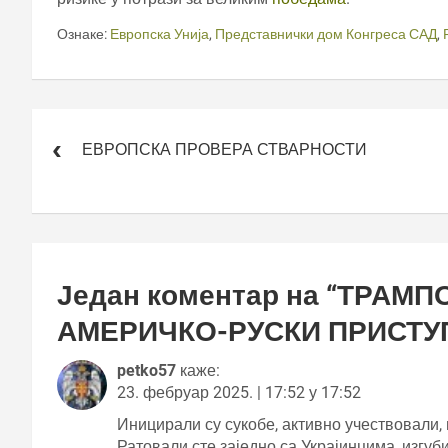
Ознаке:
Европска Унија
,
Представнички дом Конгреса САД
,
Кретање
чланка
ЕВРОПСКА ПРОВЕРА СТВАРНОСТИ
Један коментар на “
ТРАМПО
АМЕРИЧКО-РУСКИ ПРИСТУП
petko57
каже:
23. фебруар 2025. | 17:52 у 17:52
Иницирали су сукобе, активно учествовали, 
Ратовали сте заједно са Украјинцима, изгуб