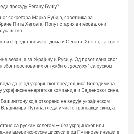
беди пресуду Регану-Бушу?
ног секретара Марка Рубија, саветника за
ране Пита Хегсета. Попут старих витезова, они
лукавство.
во из Представничког дома и Сената. Хегсет, са своје
не везан је за Украјину и Русију. Од првог дана свог
н због неоснованих оптужби о „
дослуху
“ са руском
навода да је од украјинског председника Володимира
украјинске енергетске компаније и Бајденовог сина.
у Вашингтону која отворено не верује украјинском
а Владимира Путина гледа у чисто трансакцијским, а
астане са руским колегом — без украјинског или
сежне америчко-руске дискусије од Путинове инвазије