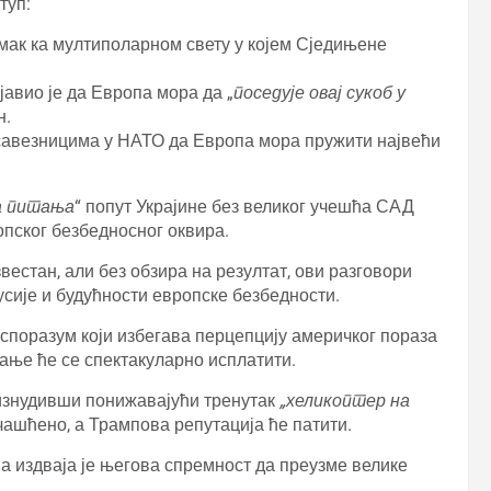
туп:
мак ка мултиполарном свету у којем Сједињене
авио је да Европа мора да „
поседује овај сукоб у
н.
 савезницима у НАТО да Европа мора пружити највећи
а питања
“ попут Украјине без великог учешћа САД
опског безбедносног оквира.
естан, али без обзира на резултат, ови разговори
сије и будућности европске безбедности.
 споразум који избегава перцепцију америчког пораза
ање ће се спектакуларно исплатити.
 изнудивши понижавајући тренутак
„хеликоптер на
ашћено, а Трампова репутација ће патити.
па издваја је његова спремност да преузме велике