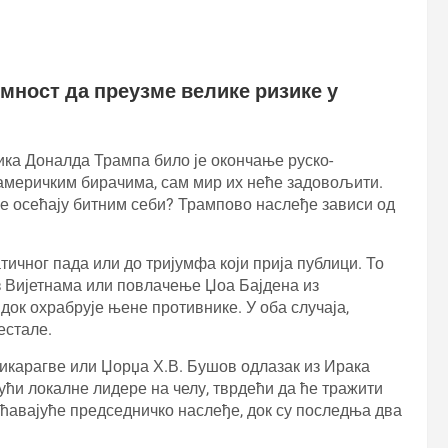
мност да преузме велике ризике у
ка Доналда Трампа било је окончање руско-
 америчким бирачима, сам мир их неће задовољити.
се осећају битним себи? Трампово наслеђе зависи од
тичног пада или до тријумфа који прија публици. То
з Вијетнама или повлачење Џоа Бајдена из
ок охрабрује њене противнике. У оба случаја,
естале.
икарагве или Џорџа Х.В. Бушов одлазак из Ирака
ући локалне лидере на челу, тврдећи да ће тражити
ећавајуће председничко наслеђе, док су последња два