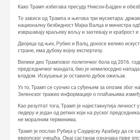
Како Трамп избегава пресуду Никсон-Бајден и обез
То зависи од Трампа и његова три мускетара: држав
националну безбедност Мајка Валца и министра одб
извршавају краљеву вољу и захтевају и храброст и 
Двојица од њих, Рубио и Валц, доносе велико искуст
стране, има дубоку војну експертизу.
Велики део Трамповог политичког бола од 2016. годи
председничког мандата, био је немилосрдно напада
владом. Искушење је оставило дубок ожиљак.
Уз то, Трамп се суочио са суђењем за опозив због 
Зеленског тражио информације о плаћањима између 
Као резултат тога, Трамп је најистакнутија личност 
лидеру и један од ретких који на руског председник
не моралним терминима.
Трамп је послао Рубија у Саудијску Арабију да се с
европског учешћа. Овај састанак означава прве оп