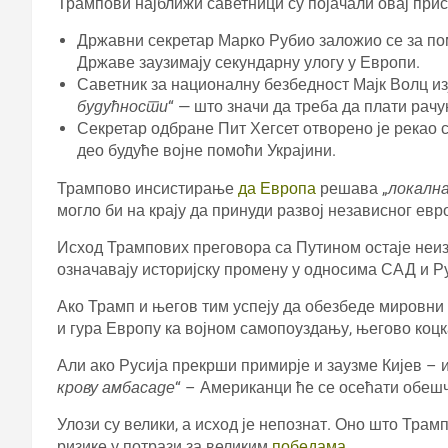
Трампови најближи саветници су појачали овај прис
Државни секретар Марко Рубио заложио се за по
Државе заузимају секундарну улогу у Европи.
Саветник за националну безбедност Мајк Волц изј
будућности
“ — што значи да треба да плати рачу
Секретар одбране Пит Хегсет отворено је рекао
део будуће војне помоћи Украјини.
Трампово инсистирање
да Европа
решава „
локалн
могло би на крају да принуди развој независног евр
Исход Трампових преговора са Путином остаје неизв
означавају историјску промену у односима САД и Ру
Ако Трамп и његов тим успеју да обезбеде мировни
и гура Европу ка војном самопоуздању, његово коцк
Али ако Русија прекрши примирје и заузме Кијев –
крову амбасаде
“ – Американци ће се осећати обешч
Улози су велики, а исход је непознат. Оно што Трам
ризике у потрази за великим
победама
.