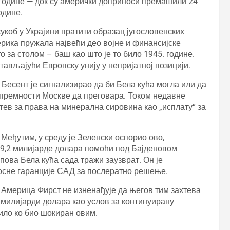
. године — док су амерички доприноси премашили 24
одине.
укоб у Украјини пратити образац југословенских
ерика пружала највећи део војне и финансијске
 за столом – баш као што је то било 1945. године.
стављајући Европску унију у непријатној позицији.
Бесент је сигнализирао да би Бела кућа могла или да
 спремности Москве да преговара. Током недавне
хтев за права на минерална сировина као „исплату“ за
 Међутим, у среду је Зеленски оспорио ово,
9,2 милијарде долара помоћи под Бајденовом
ова Бела кућа сада тражи заузврат. Он је
носне гаранције САД за послератно решење.
Америца Фирст не изненађује да његов тим захтева
милијарди долара као услов за континуирану
било ко био шокиран овим.