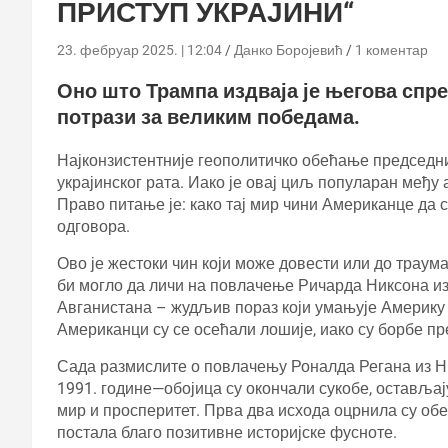
ПРИСТУП УКРАЈИНИ“
23. фебруар 2025. | 12:04
Данко Боројевић
1 коментар
Оно што Трампа издваја је његова спре
потрази за великим победама.
Најконзистентније геополитичко обећање председни
украјинског рата. Иако је овај циљ популаран међу
Право питање је: како тај мир чини Американце да 
одговора.
Ово је жестоки чин који може довести или до траума
би могло да личи на повлачење Ричарда Никсона и
Авганистана – жудљив пораз који умањује Америку д
Американци су се осећали лошије, иако су борбе пр
Сада размислите о повлачењу Роналда Регана из Н
1991. године—обојица су окончали сукобе, остављај
мир и просперитет. Прва два исхода оцрнила су об
постала благо позитивне историјске фусноте.