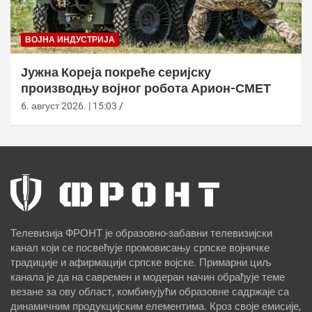
ВОЈНА ИНДУСТРИЈА
Јужна Кореја покреће серијску
производњу војног робота Арион-СМЕТ
6. август 2026. | 15:03
Телевизија ФРОНТ је образовно-забавни телевизијски
канал који се посвећује промовисању српске војничке
традиције и афирмацији српске војске. Примарни циљ
канала је да на савремен и модеран начин обрађује теме
везане за ову област, комбинујући образовне садржаје са
динамичним продукцијским елементима. Кроз своје емисије,