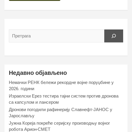
Недавно објављено
Немачки РЕНК бележи рекордне војне поруџбине у
2026. години
Израелски Ерез тестира тајни систем против дронова
са капсулом и лансером
Дронови погодили рафинерију Славнефт-ЈАНОС у
Јарослављу
Јужна Кореја покреће серијску производњу војног
робота Арион-СМЕТ