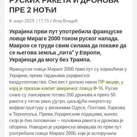
РУСКИХ РАКЕТА И ДРОНОВА
ПРЕ 2 НОЋИ
8. март 2025. | 11:15
Игор Владић
Украјина први пут употребила француске
ловце Мираге 2000 током руског напада.
Макрон се труди свим силама да покаже да
се његова земља „пита“ у Европи,
Украјинци да могу без Трампа.
Француски ловци Мираге 2000 први пут су коришћени у
Украјини, према тврдњама украјинског
ваздухопловства. Ова вест долази након
ПР акције, у
којој је прказан кокпит америчког ловца Ф-16.
Руске
снаге су лансирале готово 200 дронова и преко 50
ракета у петак рано ујутро, циљајући енергетску
инфраструктуру у регионима Одесе, Полтаве, Харкова
и Тернопоља. Према Украјинским подацима, њихво
скор је био половичан – половина ракета и дронова је
оборена. Наводно је украјинска авијација по први пут
употребила ловце Мираге 2000, које је испоручила