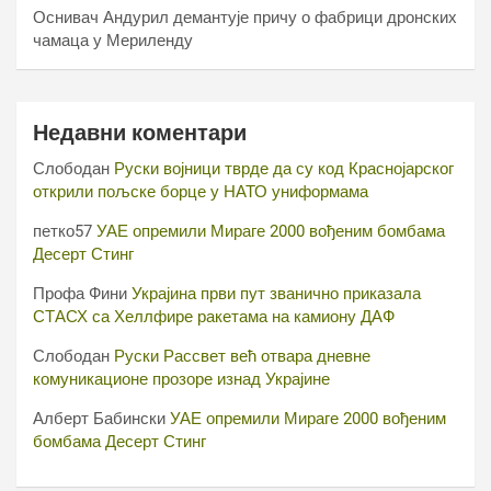
Оснивач Андурил демантује причу о фабрици дронских
чамаца у Мериленду
Недавни коментари
Слободан
Руски војници тврде да су код Краснојарског
открили пољске борце у НАТО униформама
петко57
УАЕ опремили Мираге 2000 вођеним бомбама
Десерт Стинг
Профа Фини
Украјина први пут званично приказала
СТАСХ са Хеллфире ракетама на камиону ДАФ
Слободан
Руски Рассвет већ отвара дневне
комуникационе прозоре изнад Украјине
Алберт Бабински
УАЕ опремили Мираге 2000 вођеним
бомбама Десерт Стинг