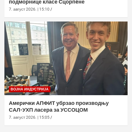
подморнице класе Сцорпèне
7. август 2026. | 15:10
ВОЈНА ИНДУСТРИЈА
Амерички АПФИТ убрзао производњу
САЛ-УХП ласера за УССОЦОМ
7. август 2026. | 15:05