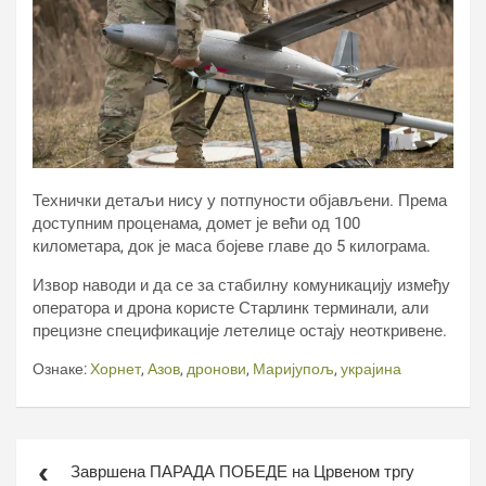
Технички детаљи нису у потпуности објављени. Према
доступним проценама, домет је већи од 100
километара, док је маса бојеве главе до 5 килограма.
Извор наводи и да се за стабилну комуникацију између
оператора и дрона користе Старлинк терминали, али
прецизне спецификације летелице остају неоткривене.
Ознаке:
Хорнет
,
Азов
,
дронови
,
Маријупољ
,
украјина
Кретање
Завршена ПАРАДА ПОБЕДЕ на Црвеном тргу
чланка