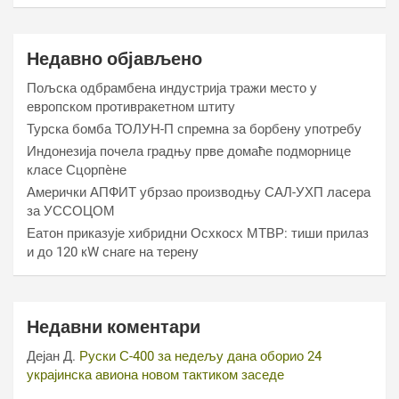
Недавно објављено
Пољска одбрамбена индустрија тражи место у
европском противракетном штиту
Турска бомба ТОЛУН-П спремна за борбену употребу
Индонезија почела градњу прве домаће подморнице
класе Сцорпèне
Амерички АПФИТ убрзао производњу САЛ-УХП ласера
за УССОЦОМ
Еатон приказује хибридни Осхкосх МТВР: тиши прилаз
и до 120 кW снаге на терену
Недавни коментари
Дејан Д.
Руски С-400 за недељу дана оборио 24
украјинска авиона новом тактиком заседе