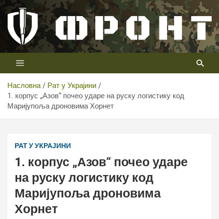
Скип
то
цонтент
Први војни канал у Србији
Телевизија ФРОНТ
Насловна
Рат у Украјини
1. корпус „Азов“ почео ударе на руску логистику код
Маријупоља дроновима Хорнет
РАТ У УКРАЈИНИ
1. корпус „Азов“ почео ударе
на руску логистику код
Маријупоља дроновима
Хорнет