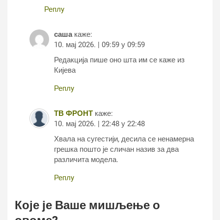
Реплy
саша
каже:
10. мај 2026. | 09:59 у 09:59
Редакција пише оно шта им се каже из
Кијева
Реплy
ТВ ФРОНТ
каже:
10. мај 2026. | 22:48 у 22:48
Хвала на сугестији, десила се ненамерна
грешка пошто је сличан назив за два
различита модела.
Реплy
Које је Ваше мишљење о