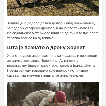
Јединица је додала да већ делује изнад Маријупоља,
за сада уз употребу дронова, и да је ово тек почетак.
Из објављеног материјала види се да су мете пре свега
теретна возила на путевима.
Шта је познато о дрону Хорнет
Хорнет је дрон авионског типа који развија и производи
америчка компанија Перенниал Аутономy, у
власништву бившег директора Гоогле-а Ерика Шмита.
Према ранијим наводима које преноси исти извор,
систем има елементе вештачке интелигенције.