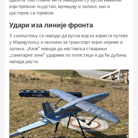
фронта. Као главне мете наведени су руски камиони
који превозе људство, муницију и залихе, као и
цистерне са горивом.
Удари иза линије фронта
У саопштењу се наводи да руска војска користи путеве
у Маријупољу и околини за транспорт војне опреме и
залиха. „Азов“ наводи да наставља стварање
„санитарне зоне“ ударима по логистици и да ће дубина
напада расти.