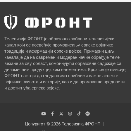
Телевизија ФРОНТ је образовно-забавни телевизијски
канал који се посвећује промовисању српске војничке
традиције и афирмацији српске војске. Примарни циљ
канала је да на савремен и модеран начин обрађује теме
везане за ову област, комбинујући образовне садржаје са
динамичним продукцијским елементима. Кроз своје емисије,
ФРОНТ настоји да гледаоцима приближи важне аспекте
војничког живота и историје, као и да промовише вредности
и достигнућа српске војске.
Цопyригхт © 2026
Телевизија ФРОНТ