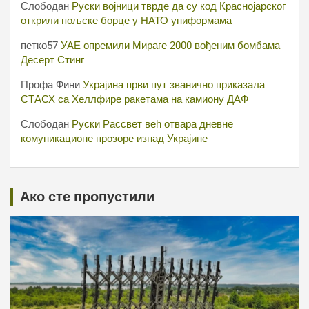
Слободан
Руски војници тврде да су код Краснојарског
открили пољске борце у НАТО униформама
петко57
УАЕ опремили Мираге 2000 вођеним бомбама
Десерт Стинг
Профа Фини
Украјина први пут званично приказала
СТАСХ са Хеллфире ракетама на камиону ДАФ
Слободан
Руски Рассвет већ отвара дневне
комуникационе прозоре изнад Украјине
Ако сте пропустили