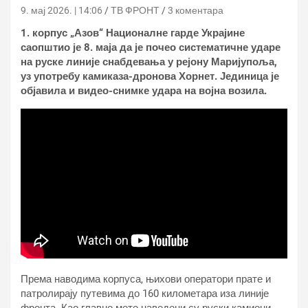
9. мај 2026. | 14:06
ТВ ФРОНТ
3 коментара
1. корпус „Азов“ Националне гарде Украјине
саопштио је 8. маја да је почео систематичне ударе
на руске линије снабдевања у рејону Маријупоља,
уз употребу камиказа-дронова Хорнет. Јединица је
објавила и видео-снимке удара на војна возила.
Према наводима корпуса, њихови оператори прате и
патролирају путевима до 160 километара иза линије