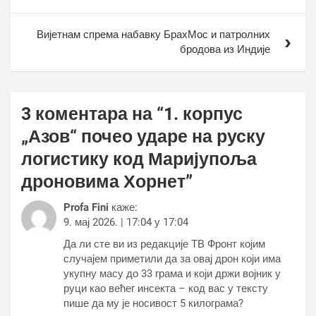
Вијетнам спрема набавку БрахМос и патролних
бродова из Индије
3 коментара на “
1. корпус
„Азов“ почео ударе на руску
логистику код Маријупоља
дроновима Хорнет
”
Profa Fini
каже:
9. мај 2026. | 17:04 у 17:04
Да ли сте ви из редакције ТВ Фронт којим
случајем приметили да за овај дрон који има
укупну масу до 33 грама и који држи војник у
руци као већег инсекта – код вас у тексту
пише да му је носивост 5 килограма?