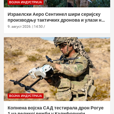
ВОЈНА ИНДУСТРИЈА
Израелски Аеро Сентинел шири серијску
производњу тактичких дронова и улази на
нова тржишта
9. август 2026. | 14:50
ВОЈНА ИНДУСТРИЈА
Копнена војска САД тестирала дрон Рогуе
1 на великој вежби у Калифорнији