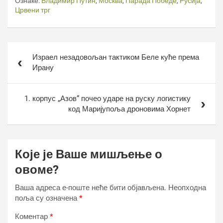
Ознаке:
Владимир Путин
,
Москва
,
Парада Победе
,
Русија
,
Црвени трг
Кретање
Израел незадовољан тактиком Беле куће према
чланка
Ирану
1. корпус „Азов“ почео ударе на руску логистику
код Маријупоља дроновима Хорнет
Које је Ваше мишљење о
овоме?
Ваша адреса е-поште неће бити објављена.
Неопходна
поља су означена
*
Коментар
*