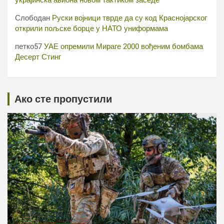
украјинска авиона новом тактиком заседе
Слободан
Руски војници тврде да су код Краснојарског
открили пољске борце у НАТО униформама
петко57
УАЕ опремили Мираге 2000 вођеним бомбама
Десерт Стинг
Ако сте пропустили