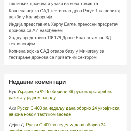
тактичких дронова и улази на нова тржишта
Копнена војска САД тестирала дрон Рогуе 1 на великој
вежби у Калифорнији
Индија представила Харпy Еагле, преносни пресретач
дронова са АИ навођењем
Хаддy представио ТФ-179 Дроне Боат штампан 3Д
технологијом
Копнена војска САД отвара базу у Мичигену за
тестирање дронова са приватним сектором
Недавни коментари
Вук
Украјински Ф-16 оборили 38 руских крстарећих
ракета у једном нападу
Аки
Руски С-400 за недељу дана оборио 24 украјинска
авиона новом тактиком заседе
Дејан Д.
Руски С-400 за недељу дана оборио 24