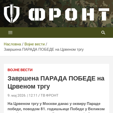
Скип
то
цонтент
Први војни канал у Србији
Телевизија ФРОНТ
Насловна
Војне вести
Завршена ПАРАДА ПОБЕДЕ на Црвеном тргу
ВОЈНЕ ВЕСТИ
Завршена ПАРАДА ПОБЕДЕ на
Црвеном тргу
9. мај 2026. | 12:11
ТВ ФРОНТ
На Црвеном тргу у Москви данас у оквиру Параде
победе, поводом 81. годишњице Победе у Великом