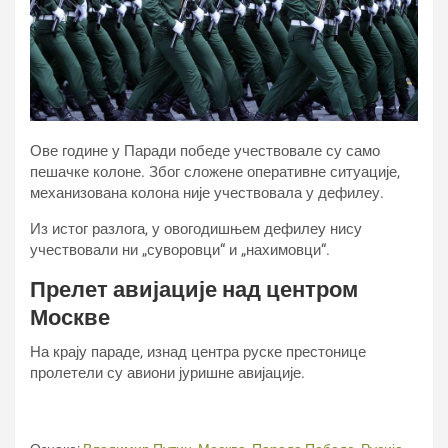
Ове године у Паради победе учествовале су само
пешачке колоне. Због сложене оперативне ситуације,
механизована колона није учествовала у дефилеу.
Из истог разлога, у овогодишњем дефилеу нису
учествовали ни „суворовци“ и „нахимовци“.
Прелет авијације над центром
Москве
На крају параде, изнад центра руске престонице
пролетели су авиони јуришне авијације.