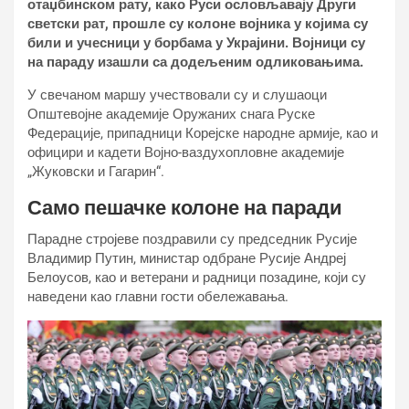
отаџбинском рату, како Руси ословљавају Други
светски рат, прошле су колоне војника у којима су
били и учесници у борбама у Украјини. Војници су
на параду изашли са додељеним одликовањима.
У свечаном маршу учествовали су и слушаоци
Општевојне академије Оружаних снага Руске
Федерације, припадници Корејске народне армије, као и
официри и кадети Војно-ваздухопловне академије
„Жуковски и Гагарин“.
Само пешачке колоне на паради
Парадне стројеве поздравили су председник Русије
Владимир Путин, министар одбране Русије Андреј
Белоусов, као и ветерани и радници позадине, који су
наведени као главни гости обележавања.