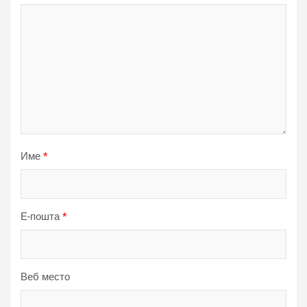
Име
*
Е-пошта
*
Веб место