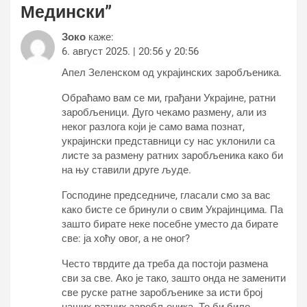
Медински
”
Зоко
каже:
6. август 2025. | 20:56 у 20:56
Апел Зеленском од украјинских заробљеника.
Обраћамо вам се ми, грађани Украјине, ратни
заробљеници. Дуго чекамо размену, али из
неког разлога који је само вама познат,
украјински представници су нас уклонили са
листе за размену ратних заробљеника како би
на њу ставили друге људе.
Господине председниче, гласали смо за вас
како бисте се бринули о свим Украјинцима. Па
зашто бирате неке посебне уместо да бирате
све: ја хоћу овог, а не оног?
Често тврдите да треба да постоји размена
сви за све. Ако је тако, зашто онда не заменити
све руске ратне заробљенике за исти број