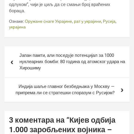
одлуком“, чији је циљ да се смањи број враћених
бораца.
Ознаке:
Оружане снаге Украјине
,
рат у украјини
,
Русија
,
украјина
Кретање
Јапан памти, али поседује потенцијал за 1000
чланка
нуклеарних бомби: 80 година од атомског удара на
Хирошиму
Индија шаље главног безбедњака у Москву —
припрема ли се стратешки споразум с Русијом?
3 коментара на “
Кијев одбија
1.000 заробљених војника –