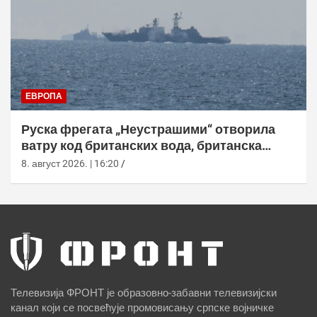
ЕВРОПА
Руска фрегата „Неустрашими“ отворила
ватру код британских вода, британска
морнарица појачала праћење
8. август 2026. | 16:20
Телевизија ФРОНТ је образовно-забавни телевизијски
канал који се посвећује промовисању српске војничке