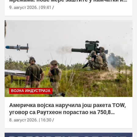
Новоросијску
9. август 2026. | 09:41
ВОЈНА ИНДУСТРИЈА
Америчка војска наручила још ракета ТОW,
уговор са Раyтхеон порастао на 750,8
милиона долара
8. август 2026. | 16:30