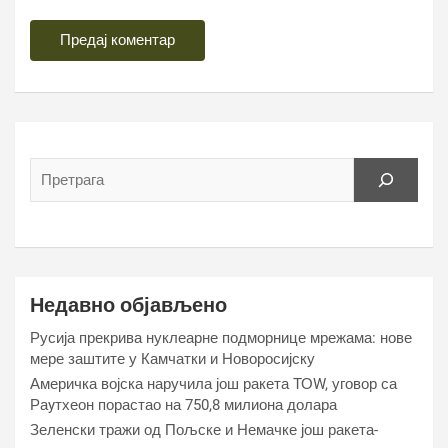
Недавно објављено
Русија прекрива нуклеарне подморнице мрежама: нове
мере заштите у Камчатки и Новоросијску
Америчка војска наручила још ракета ТОW, уговор са
Раyтхеон порастао на 750,8 милиона долара
Зеленски тражи од Пољске и Немачке још ракета-