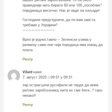
наших ратних заробљеника. То би било
праведније него бирати 50 или 100 „посебних“
појединаца месечно. Нас је овде на хиљаде!
Господине председниче, да ли вам заиста
требамо у Украјини?
——————————–
Врло је једноставно – Зеленски узима у
размену само оне чија породица има новац да
плати.
Реплy
Vilard
каже:
7. август 2025. | 09:51 у 09:51
зар острасцени русофили не тврде да нема
ратних заробљеника, нити их сме бити…? тако
некако!!
Реплy