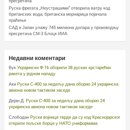
пресретача
Руска фрегата „Неустрашими“ отворила ватру код
британских вода, британска морнарица појачала
праћење
САД и Јапан улажу 745 милиона долара у производњу
пресретача СМ-3 Блоцк ИИА
Недавни коментари
Вук
Украјински Ф-16 оборили 38 руских крстарећих
ракета у једном нападу
Аки
Руски С-400 за недељу дана оборио 24 украјинска
авиона новом тактиком заседе
Дејан Д.
Руски С-400 за недељу дана оборио 24
украјинска авиона новом тактиком заседе
Слободан
Руски војници тврде да су код Краснојарског
открили пољске борце у НАТО униформама