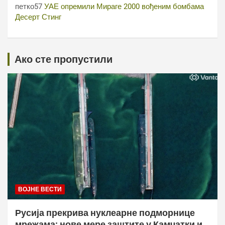
петко57
УАЕ опремили Мираге 2000 вођеним бомбама
Десерт Стинг
Ако сте пропустили
ВОЈНЕ ВЕСТИ
Русија прекрива нуклеарне подморнице
мрежама: нове мере заштите у Камчатки и