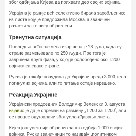
због одбијања Кијева да прихвати део својих војника.
Украјина је раније већ селективно бирала заробљенике
из листе коју је предложила Москва, а званични
разлози за то нису објављени.
Тренутна ситуација
Последња већа размена извршена је 23. јула, када су
стране размењивале по 250 људи. Пре тога је
завршена друга фаза, у којој је ослобођено око 1.200
војника са сваке стране.
Русија је такође понудила да Украјини преда 3.000 тела
погинулих војника, али то питање остаје нерешено.
Реакција Украјине
Украјински председник Володимир Зеленски 3. августа
изјавио
је да је спреман на размену „1.200 за 1.200“, али
се процес одуговлачи због услагађавања листа.
Кијев још увек није објаснио зашто одбија 1.000 својих
војника. Руски званичници то називају „политичком