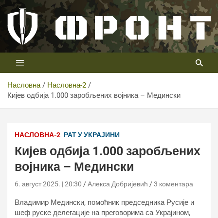
Скип
то
цонтент
Први војни канал у Србији
Телевизија ФРОНТ
Насловна
Насловна-2
Кијев одбија 1.000 заробљених војника – Медински
НАСЛОВНА-2
РАТ У УКРАЈИНИ
Кијев одбија 1.000 заробљених
војника – Медински
6. август 2025. | 20:30
Алекса Добријевић
3 коментара
Владимир Медински, помоћник председника Русије и
шеф руске делегације на преговорима са Украјином,