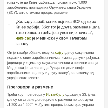
изјавио је да Кијев одбија да прихвати око 1.000
заробљених припадника Оружаних снага Украјине
(ВСУ), што отежава процес размене.
„Хиљаду заробљених војника ВСУ од којих
Кијев одбија. Због тог је друга размена ишла
тако тешко, а трећа још увек није почела“,
написао
је Медински у свом Телеграм
каналу.
Он је такође објавио везу ка
сајту
где су сакупљени
подаци о овим заробљеницима: имена, датуми рођења,
јединице у којима су служили, чинови и позивни знаци.
Медински је нагласио да Русија не дели своје
заробљенике на „прву и другу класу“, за разлику од
украјинских власти.
Преговори и размене
Трећи круг преговора у
Истанбулу
одржан је 23. јула,
где су се стране договориле о размени по формули
„1.200 за 1.200“. Међутим, процес је застојао управо