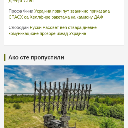
Десерт Стинг
Профа Фини
Украјина први пут званично приказала
СТАСХ са Хеллфире ракетама на камиону ДАФ
Слободан
Руски Рассвет већ отвара дневне
комуникационе прозоре изнад Украјине
Ако сте пропустили