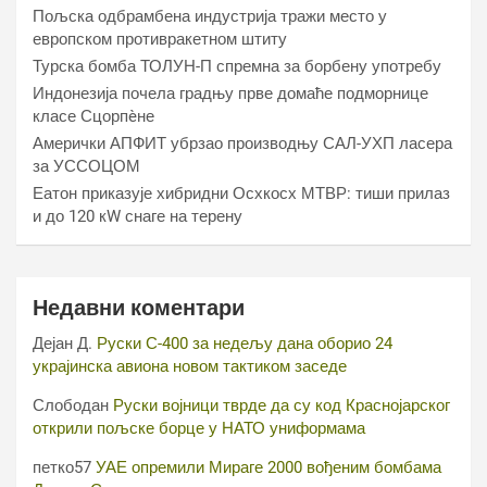
Пољска одбрамбена индустрија тражи место у
европском противракетном штиту
Турска бомба ТОЛУН-П спремна за борбену употребу
Индонезија почела градњу прве домаће подморнице
класе Сцорпèне
Амерички АПФИТ убрзао производњу САЛ-УХП ласера
за УССОЦОМ
Еатон приказује хибридни Осхкосх МТВР: тиши прилаз
и до 120 кW снаге на терену
Недавни коментари
Дејан Д.
Руски С-400 за недељу дана оборио 24
украјинска авиона новом тактиком заседе
Слободан
Руски војници тврде да су код Краснојарског
открили пољске борце у НАТО униформама
петко57
УАЕ опремили Мираге 2000 вођеним бомбама