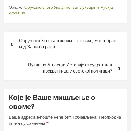
Ознаке:
Оружане снаге Украјине
,
рат у украјини
,
Русија
,
украјина
Кретање
Обруч око Константиновке се стеже, мостобран
чланка
код Харкова расте
Путин на Аљасци: Историјски сусрет или
прекретница у светској политици?
Које је Ваше мишљење о
овоме?
Ваша адреса е-поште неће бити објављена.
Неопходна
поља су означена
*