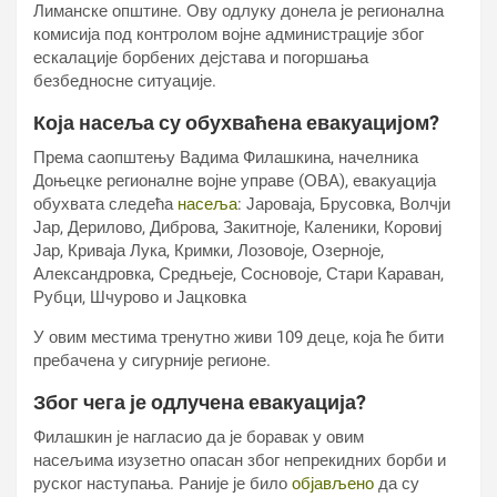
Лиманске општине. Ову одлуку донела је регионална
комисија под контролом војне администрације због
ескалације борбених дејстава и погоршања
безбедносне ситуације.
Која насеља су обухваћена евакуацијом?
Према саопштењу Вадима Филашкина, начелника
Доњецке регионалне војне управе (ОВА), евакуација
обухвата следећа
насеља
: Јароваја, Брусовка, Волчји
Јар, Дерилово, Диброва, Закитноје, Каленики, Коровиј
Јар, Криваја Лука, Кримки, Лозовоје, Озерноје,
Александровка, Средњеје, Сосновоје, Стари Караван,
Рубци, Шчурово и Јацковка
У овим местима тренутно живи 109 деце, која ће бити
пребачена у сигурније регионе.
Због чега је одлучена евакуација?
Филашкин је нагласио да је боравак у овим
насељима изузетно опасан због непрекидних борби и
руског наступања. Раније је било
објављено
да су