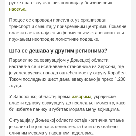
руске снаге заузеле низ положаја у близини ових
насеља
.
Процес се спроводи присилно, уз организован
транспорт и смештај у привременим центрима. Локалне
власти настављају са информисањем становништва и
пружањем неопходне логистичке подршке.
Шта се дешава у другим регионима?
Паралелно са евакуацијом у Доњецкој области,
наставља се и исељавање становника из Херсона, где
је услед руских напада оштећен мост у округу Корабел.
Током последњих шест дана, евакуисано је преко 1.200
људи.
У Запорошкој области, према
изворима
, украјинске
власти одлажу евакуацију до последњег момента, како
би избегле панику и губитак морала међу војницима.
Ситуација у Доњецкој области остаје критична питање
је колико ће још насељених места бити обухваћено
сличним мерама у наредним недељама.