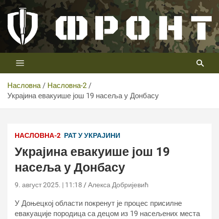
Скип
то
цонтент
Први војни канал у Србији
Телевизија ФРОНТ
Насловна
Насловна-2
Украјина евакуише још 19 насеља у Донбасу
НАСЛОВНА-2
РАТ У УКРАЈИНИ
Украјина евакуише још 19
насеља у Донбасу
9. август 2025. | 11:18
Алекса Добријевић
У Доњецкој области покренут је процес присилне
евакуације породица са децом из 19 насељених места