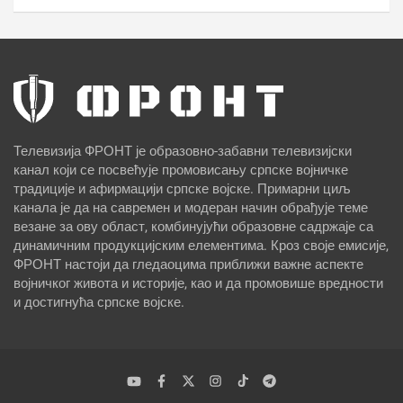
Телевизија ФРОНТ је образовно-забавни телевизијски
канал који се посвећује промовисању српске војничке
традиције и афирмацији српске војске. Примарни циљ
канала је да на савремен и модеран начин обрађује теме
везане за ову област, комбинујући образовне садржаје са
динамичним продукцијским елементима. Кроз своје емисије,
ФРОНТ настоји да гледаоцима приближи важне аспекте
војничког живота и историје, као и да промовише вредности
и достигнућа српске војске.