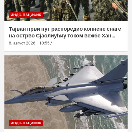
ИНДО-ПАЦИФИК
Тајван први пут распоредио копнене снаге
на острво Сјаолиућиу током вежбе Хан
Куанг 42
8. август 2026. | 10:55
ИНДО-ПАЦИФИК