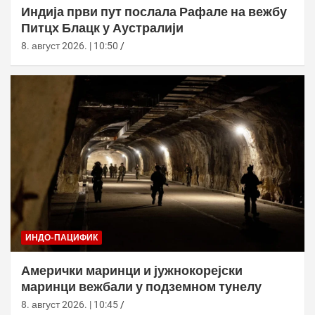
Индија први пут послала Рафале на вежбу
Питцх Блацк у Аустралији
8. август 2026. | 10:50
ИНДО-ПАЦИФИК
Амерички маринци и јужнокорејски
маринци вежбали у подземном тунелу
8. август 2026. | 10:45