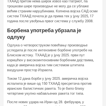
ТХААД притом нема широк извоз као Патриот, па
трошкови шире производње не могу да се ублаже
већим страним наруџбинама. Копнена војска САД осми
систем ТХААД почела је да прима тек у јуну 2025, 17
година после увођења првог система у службу 2008.
Борбена употреба убрзала је
одлуку
Одлука о четвороструком повећању производње
уследила је после интензивне борбене употребе на
Блиском истоку. ТХААД је у јуну 2025. први пут
коришћен у високоинтензивним борбеним дејствима,
када је америчка војска тим системом штитила
ваздушни простор Израела.
Током 12 дана борби у јуну 2025. америчка војска
испалила је више од 150 ТХААД пресретача против
иранских балистичких ракета. То је било близу
четвртине укупно набављених ракета тог типа.
После нових удара на Иран од 28. фебруара, у