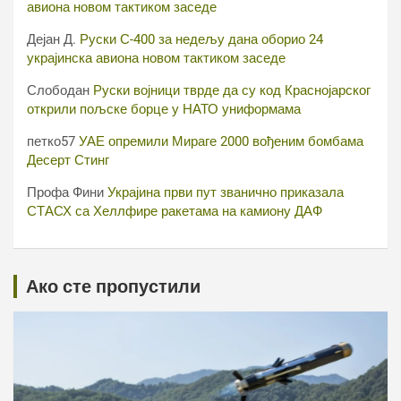
авиона новом тактиком заседе
Дејан Д.
Руски С-400 за недељу дана оборио 24
украјинска авиона новом тактиком заседе
Слободан
Руски војници тврде да су код Краснојарског
открили пољске борце у НАТО униформама
петко57
УАЕ опремили Мираге 2000 вођеним бомбама
Десерт Стинг
Профа Фини
Украјина први пут званично приказала
СТАСХ са Хеллфире ракетама на камиону ДАФ
Ако сте пропустили