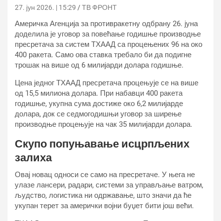
27. јун 2026. | 15:29
ТВ ФРОНТ
Америчка Агенција за противракетну одбрану 26. јуна
доделила је уговор за повећање годишње производње
пресретача за систем ТХААД са процењених 96 на око
400 ракета. Само ова ставка требало би да подигне
трошак на више од 6 милијарди долара годишње.
Цена једног ТХААД пресретача процењује се на више
од 15,5 милиона долара. При набавци 400 ракета
годишње, укупна сума достиже око 6,2 милијарде
долара, док се седмогодишњи уговор за ширење
производње процењује на чак 35 милијарди долара.
Скупо попуњавање исцрпљених
залиха
Овај новац односи се само на пресретаче. У њега не
улазе лансери, радари, системи за управљање ватром,
људство, логистика ни одржавање, што значи да ће
укупан терет за амерички војни буџет бити још већи.