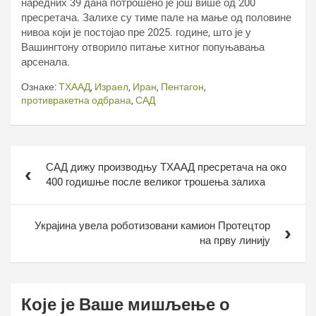
наредних 39 дана потрошено је још више од 200
пресретача. Залихе су тиме пале на мање од половине
нивоа који је постојао пре 2025. године, што је у
Вашингтону отворило питање хитног попуњавања
арсенала.
Ознаке:
ТХААД
,
Израел
,
Иран
,
Пентагон
,
противракетна одбрана
,
САД
Кретање
САД дижу производњу ТХААД пресретача на око
чланка
400 годишње после великог трошења залиха
Украјина увела роботизовани камион Протецтор
на прву линију
Које је Ваше мишљење о