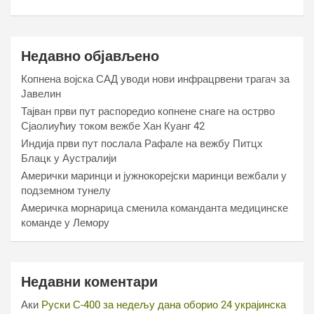
Недавно објављено
Копнена војска САД уводи нови инфрацрвени трагач за
Јавелин
Тајван први пут распоредио копнене снаге на острво
Сјаолиућиу током вежбе Хан Куанг 42
Индија први пут послала Рафале на вежбу Питцх
Блацк у Аустралији
Амерички маринци и јужнокорејски маринци вежбали у
подземном тунелу
Америчка морнарица сменила команданта медицинске
команде у Лемору
Недавни коментари
Аки
Руски С-400 за недељу дана оборио 24 украјинска