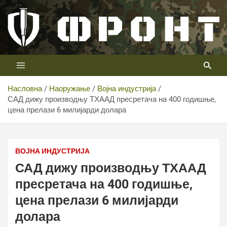
Скип
то
цонтент
Први војни канал у Србији
Телевизија ФРОНТ
Насловна
Наоружање
Војна индустрија
САД дижу производњу ТХААД пресретача на 400 годишње,
цена прелази 6 милијарди долара
САД дижу производњу ТХААД пресретача на 400
годишње, цена прелази 6 милијарди долара
ВОЈНА ИНДУСТРИЈА
САД дижу производњу ТХААД
пресретача на 400 годишње,
цена прелази 6 милијарди
долара