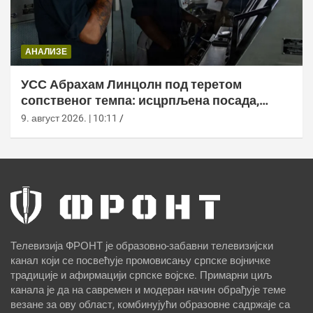
АНАЛИЗЕ
УСС Абрахам Линцолн под теретом
сопственог темпа: исцрпљена посада,
проблеми са снабдевањем и пад морала
9. август 2026. | 10:11
Телевизија ФРОНТ је образовно-забавни телевизијски
канал који се посвећује промовисању српске војничке
традиције и афирмацији српске војске. Примарни циљ
канала је да на савремен и модеран начин обрађује теме
везане за ову област, комбинујући образовне садржаје са