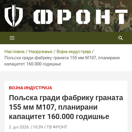
Скип
то
цонтент
Први војни канал у Србији
Телевизија ФРОНТ
Насловна
Наоружање
Војна индустрија
Пољска гради фабрику граната 155 мм М107, планирани
капацитет 160.000 годишње
ВОЈНА ИНДУСТРИЈА
Пољска гради фабрику граната
155 мм М107, планирани
капацитет 160.000 годишње
2. јул 2026. | 10:39
ТВ ФРОНТ