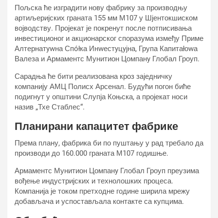
Пољска ће изградити нову фабрику за производњу
артиљеријских граната 155 мм М107 у Шјентокшиском
војводству. Пројекат је покренут после потписивања
инвестиционог и акционарског споразума између Приме
Алтернатywна Спółка Инwестyцyјна, Група Капитаłоwа
Валеза и Армаментс Мунитион Цомпанy Глобал Гроуп.
Сарадња ће бити реализована кроз заједничку
компанију АМЦ Полисх Арсенал. Будући погон биће
подигнут у општини Слупја Коњска, а пројекат носи
назив „Тхе Стаблес“.
Планирани капацитет фабрике
Према плану, фабрика би по пуштању у рад требало да
производи до 160.000 граната М107 годишње.
Армаментс Мунитион Цомпанy Глобал Гроуп преузима
вођење индустријских и технолошких процеса.
Компанија је током претходне године ширила мрежу
добављача и успостављала контакте са купцима.