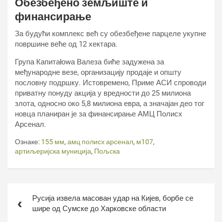
Обезбеђено земљиште и
финансирање
За будући комплекс већ су обезбеђене парцеле укупне
површине веће од 12 хектара.
Група Капитаłоwа Валеза биће задужена за
међународне везе, организацију продаје и општу
пословну подршку. Истовремено, Приме АСИ спроводи
приватну понуду акција у вредности до 25 милиона
злота, односно око 5,8 милиона евра, а значајан део тог
новца планиран је за финансирање АМЦ Полисх
Арсенал.
Ознаке:
155 мм
,
амц полисх арсенал
,
м107
,
артиљеријска муниција
,
Пољска
Кретање
Русија извела масован удар на Кијев, борбе се
чланка
шире од Сумске до Харковске области