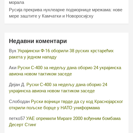
морала
Русија прекрива нуклеарне подморнице мрежама: нове
мере заштите у Камчатки и Новоросијску
Недавни коментари
Вук
Украјински Ф-16 оборили 38 руских крстарећих
ракета у једном нападу
Аки
Руски С-400 за недељу дана оборио 24 украјинска
авиона новом тактиком заседе
Дејан Д.
Руски С-400 за недељу дана оборио 24
украјинска авиона новом тактиком заседе
Слободан
Руски војници тврде да су код Краснојарског
открили пољске борце у НАТО униформама
петко57
УАЕ опремили Мираге 2000 вођеним бомбама
Десерт Стинг