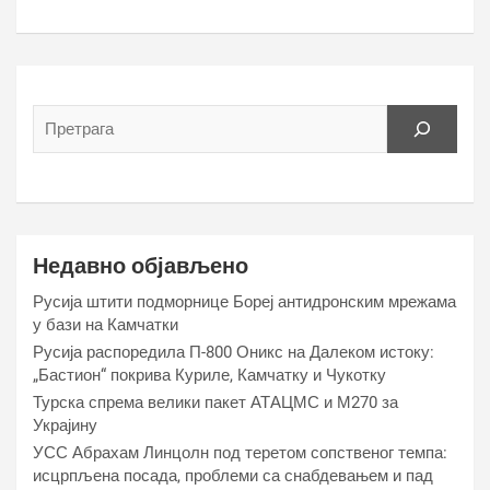
Недавно објављено
Русија штити подморнице Бореј антидронским мрежама
у бази на Камчатки
Русија распоредила П-800 Оникс на Далеком истоку:
„Бастион“ покрива Куриле, Камчатку и Чукотку
Турска спрема велики пакет АТАЦМС и М270 за
Украјину
УСС Абрахам Линцолн под теретом сопственог темпа:
исцрпљена посада, проблеми са снабдевањем и пад