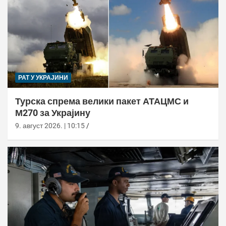
РАТ У УКРАЈИНИ
Турска спрема велики пакет АТАЦМС и
М270 за Украјину
9. август 2026. | 10:15