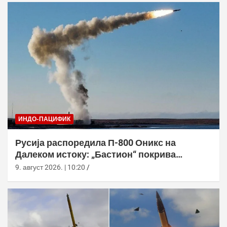
ИНДО-ПАЦИФИК
Русија распоредила П-800 Оникс на
Далеком истоку: „Бастион“ покрива
Куриле, Камчатку и Чукотку
9. август 2026. | 10:20