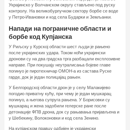
Украјинско у Волчанском округу стављено под руску
контролу. На великобурлучком сектору борбе се воде
у Петро-Ивановки и код села Бударки и Земљанки.
Напади на пограничне области и
борбе код Купјанска
У Риљску у Курској области шест људи је рањено
после украјинских удара. Током ноћи украјински
дронови су на два градска трга разбацали експлозивне
направе. При покушају неутралисања бојеве главе
погинуо је пиротехничар ОМОН-а из састава Руске
гарде, док је један полицајац рањен.
У Белгородској области дрон је у селу Малакијево
погодио приватну кућу, при чему је један мушкарац
погинуо, а његова супруга рањена. У Борисовки су
мушкарац и жена задобили гелерске ране после
детонације ФПВ дрона, док су рањавања пријављена и
у Шебекину, Волоконовки и код села Зенино.
На купјанском правцу одбијен је украјински