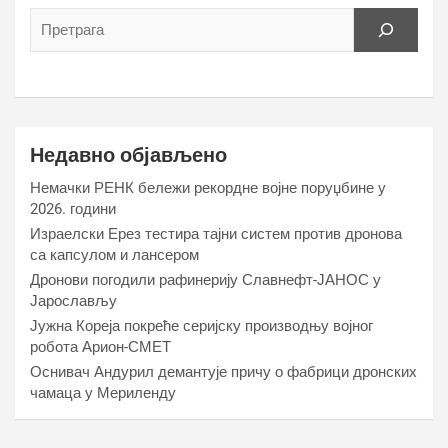
Недавно објављено
Немачки РЕНК бележи рекордне војне поруџбине у
2026. години
Израелски Ерез тестира тајни систем против дронова
са капсулом и лансером
Дронови погодили рафинерију Славнефт-ЈАНОС у
Јарослављу
Јужна Кореја покреће серијску производњу војног
робота Арион-СМЕТ
Оснивач Андурил демантује причу о фабрици дронских
чамаца у Мериленду