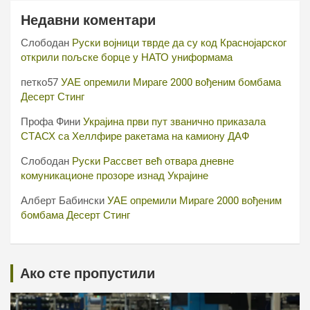
Недавни коментари
Слободан
Руски војници тврде да су код Краснојарског
открили пољске борце у НАТО униформама
петко57
УАЕ опремили Мираге 2000 вођеним бомбама
Десерт Стинг
Профа Фини
Украјина први пут званично приказала
СТАСХ са Хеллфире ракетама на камиону ДАФ
Слободан
Руски Рассвет већ отвара дневне
комуникационе прозоре изнад Украјине
Алберт Бабински
УАЕ опремили Мираге 2000 вођеним
бомбама Десерт Стинг
Ако сте пропустили