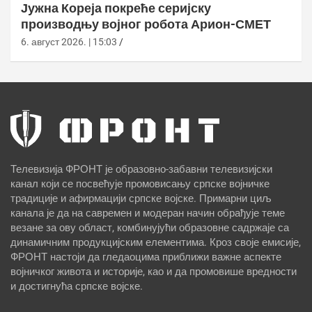
Јужна Кореја покреће серијску
производњу војног робота Арион-СМЕТ
6. август 2026. | 15:03
Телевизија ФРОНТ је образовно-забавни телевизијски
канал који се посвећује промовисању српске војничке
традиције и афирмацији српске војске. Примарни циљ
канала је да на савремен и модеран начин обрађује теме
везане за ову област, комбинујући образовне садржаје са
динамичним продукцијским елементима. Кроз своје емисије,
ФРОНТ настоји да гледаоцима приближи важне аспекте
војничког живота и историје, као и да промовише вредности
и достигнућа српске војске.