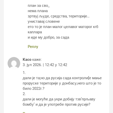
план за сво_
нема плана
зртвуј људе, средства, територије…
униставај словене
ето то је план малог целавог маторог кгб
каплара
и иде му добро, за сада
Реплy
Kaco
каже:
3. јул 2026. | 12:42 у 12:42
1.
дали је та;но да русија сада контроли[е мање
проруске територије у донбасу,него што је то
било 2022г.?
2.
дали је могуће да укри добију тзв’прљаву
бомбу’ и да је употребе против русије?