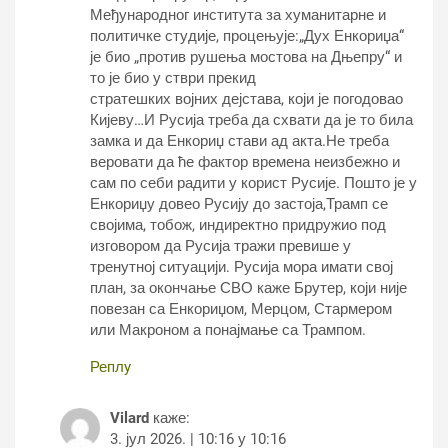
Међународног института за хуманитарне и
политичке студије, процењује:„Дух Енкориџа“
је био „против рушења мостова на Дњепру“ и
то је био у стври прекид
стратешких војних дејстава, који је погодовао
Кијеву…И Русија треба да схвати да је то била
замка и да Енкориџ стави ад акта.Не треба
веровати да ће фактор времена неизбежно и
сам по себи радити у корист Русије. Пошто је у
Енкориџу довео Русију до застоја,Трамп се
својима, тобож, индиректно придружио под
изговором да Русија тражи превише у
тренутној ситуацији. Русија мора имати свој
план, за окончање СВО каже Брутер, који није
повезан са Енкориџом, Мерцом, Стармером
или Макроном а понајмање са Трампом.
Реплy
Vilard
каже:
3. јул 2026. | 10:16 у 10:16