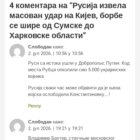
4 коментара на “
Русија извела
масован удар на Кијев, борбе
се шире од Сумске до
Харковске области
”
Слободан
каже:
2. јул 2026. | 10:56 у 10:56
Руси са истока ушли у Добропоље; Путин: Код
места Рубци опколили смо 5.000 украјинских
војника
Русија сваки час може објавити да је њена
војска ослободила Константиновку….!
Реплy
Слободан
каже:
2. јул 2026. | 19:21 у 19:21
Владимир Брутер, стручњак московског