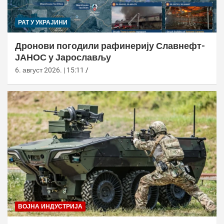
РАТ У УКРАЈИНИ
Дронови погодили рафинерију Славнефт-
ЈАНОС у Јарослављу
6. август 2026. | 15:11
ВОЈНА ИНДУСТРИЈА