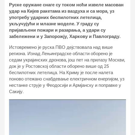
Руске оружане снаге су током ноћи извеле масован
удар на Кијев ракетама из ваздуха и са мора, уз
употребу ударних беспилотних летелица,
укључујући и млазне моделе. У граду су
пријављени пожари и разарања, а удари су
забележени и у Запорожју, Харкову и Павлограду.
Истовремено је руска ПВО дејствовала над више
региона. Изнад Лењинградске области оборено је
седам украјинских дронова, још пет на прилазу Москви,
док је у Ростовској области оборено више од 25
беспилотних летелица. На Криму је после налета
поново отежано снабдевање електричном енергијом, уз
нестанке струје у Феодосији и Армјанску и поправке у
Сакију.