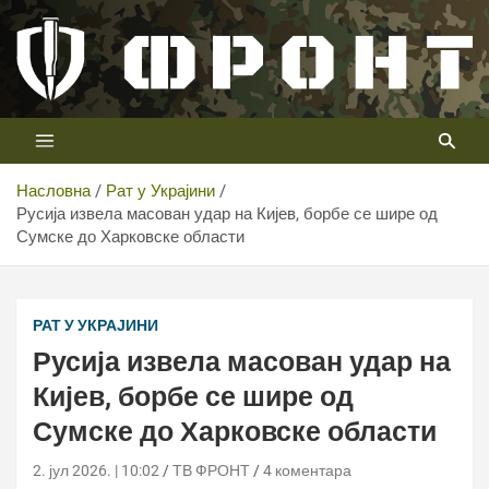
Скип
то
цонтент
Први војни канал у Србији
Телевизија ФРОНТ
Насловна
Рат у Украјини
Русија извела масован удар на Кијев, борбе се шире од
Сумске до Харковске области
РАТ У УКРАЈИНИ
Русија извела масован удар на
Кијев, борбе се шире од
Сумске до Харковске области
2. јул 2026. | 10:02
ТВ ФРОНТ
4 коментара