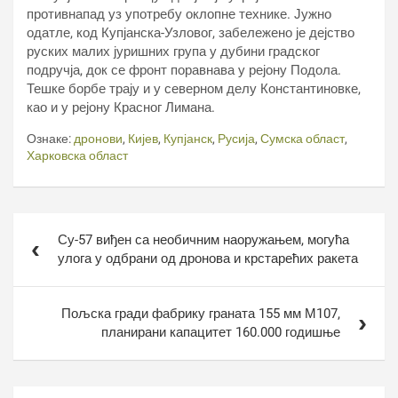
противнапад уз употребу оклопне технике. Јужно
одатле, код Купјанска-Узловог, забележено је дејство
руских малих јуришних група у дубини градског
подручја, док се фронт поравнава у рејону Подола.
Тешке борбе трају и у северном делу Константиновке,
као и у рејону Красног Лимана.
Ознаке:
дронови
,
Кијев
,
Купјанск
,
Русија
,
Сумска област
,
Харковска област
Кретање
Су-57 виђен са необичним наоружањем, могућа
чланка
улога у одбрани од дронова и крстарећих ракета
Пољска гради фабрику граната 155 мм М107,
планирани капацитет 160.000 годишње