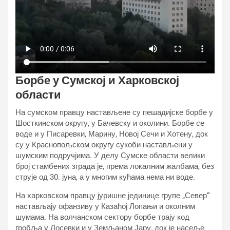
Борбе у Сумској и Харковској
области
На сумском правцу настављене су пешадијске борбе у
Шосткинском округу, у Бачевску и околини. Борбе се
воде и у Писаревки, Марину, Новој Сечи и Хотену, док
су у Краснопољском округу сукоби настављени у
шумским подручјима. У делу Сумске области велики
број стамбених зграда је, према локалним жалбама, без
струје од 30. јуна, а у многим кућама нема ни воде.
На харковском правцу јуришне јединице групе „Север“
настављају офанзиву у Казаћој Лопањи и околним
шумама. На волчанском сектору борбе трају код
гробља у Лосевки и у Земљаном Јару, док је насеље