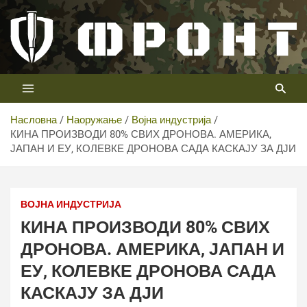
Скип
то
цонтент
Први војни канал у Србији
Телевизија ФРОНТ
Насловна
Наоружање
Војна индустрија
КИНА ПРОИЗВОДИ 80% СВИХ ДРОНОВА. АМЕРИКА,
ЈАПАН И ЕУ, КОЛЕВКЕ ДРОНОВА САДА КАСКАЈУ ЗА ДЈИ
ВОЈНА ИНДУСТРИЈА
КИНА ПРОИЗВОДИ 80% СВИХ
ДРОНОВА. АМЕРИКА, ЈАПАН И
ЕУ, КОЛЕВКЕ ДРОНОВА САДА
КАСКАЈУ ЗА ДЈИ