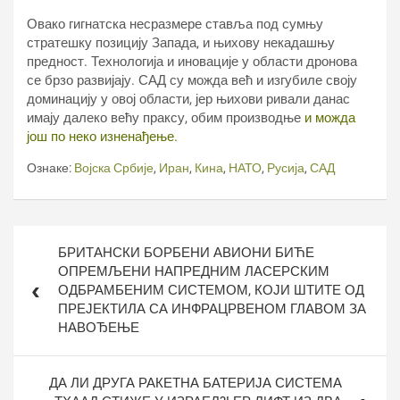
Овако гигнатска несразмере ставља под сумњу
стратешку позицију Запада, и њихову некадашњу
предност. Технологија и иновације у области дронова
се брзо развијају. САД су можда већ и изгубиле своју
доминацију у овој области, јер њихови ривали данас
имају далеко већу праксу, обим производње
и можда
још по неко изненађење.
Ознаке:
Војска Србије
,
Иран
,
Кина
,
НАТО
,
Русија
,
САД
Кретање
БРИТАНСКИ БОРБЕНИ АВИОНИ БИЋЕ
чланка
ОПРЕМЉЕНИ НАПРЕДНИМ ЛАСЕРСКИМ
ОДБРАМБЕНИМ СИСТЕМОМ, КОЈИ ШТИТЕ ОД
ПРЕЈЕКТИЛА СА ИНФРАЦРВЕНОМ ГЛАВОМ ЗА
НАВОЂЕЊЕ
ДА ЛИ ДРУГА РАКЕТНА БАТЕРИЈА СИСТЕМА