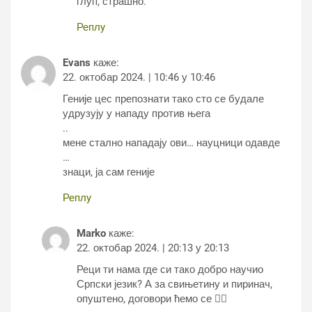
глуп, страшно.
Реплy
Evans
каже:
22. октобар 2024. | 10:46 у 10:46
Геније цес препознати тако сто се будале
удрузују у нападу против њега
..
мене стално нападају ови… науцници одавде
…
знаци, ја сам геније
Реплy
Marko
каже:
22. октобар 2024. | 20:13 у 20:13
Реци ти нама где си тако добро научио
Српски језик? А за свињетину и пиринач,
опуштено, договори ћемо се 👌🏼