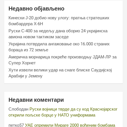
Недавно објављено
Кинески Ј-20 добио нову улогу: пратња стратешких
бомбардера Х-6Н
Руски С-400 за недељу дана оборио 24 украјинска
авиона новом тактиком заседе
Украјина потврдила ангажовање око 16.000 страних
бораца из 72 земље
Америчка морнарица покреће производњу ЈДАМ-ЛР за
Супер Хорнет
Хути извели велики удар на снаге блиске Саудијској
Арабији у Јемену
Недавни коментари
Слободан
Руски војници тврде да су код Краснојарског
открили пољске борце у НАТО униформама
петко57
УАЕ опремили Мираге 2000 вођеним бомбама