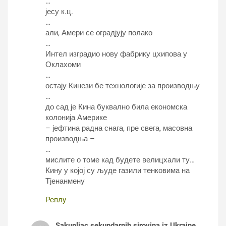
…
јесу к.ц.
…
али, Амери се оградјују полако
…
Интел изградио нову фабрику цхипова у
Оклахоми
…
остају Кинези бе технологије за производњу
…
до сад је Кина буквално била економска
колонија Америке
– јефтина радна снага, пре свега, масовна
производња –
…
мислите о томе кад будете велицхали ту…
Кину у којој су људе газили тенковима на
Тјенанмену
Реплy
Sakupljac sekundarnih sirovina iz Ukraine