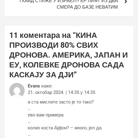
ТХААД СТИЖЕ У ИЗРАЕЛ?! ЕР ЛИФТ ИЗ ДВА
СМЕРА ДО БАЗЕ НЕВАТИМ
11 коментара на “
КИНА
ПРОИЗВОДИ 80% СВИХ
ДРОНОВА. АМЕРИКА, ЈАПАН И
ЕУ, КОЛЕВКЕ ДРОНОВА САДА
КАСКАЈУ ЗА ДЈИ
”
Evans
каже:
21. октобар 2024. | 14:35 у 14:35
а ста мислите засто је то тако?
…
ево вам примера
…
колио коста Ајфон? – много, јел да.
…