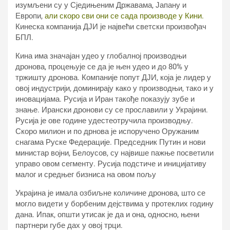
изумљени су у Сједињеним Државама, Јапану и
Европи,
али скоро сви они се сада производе у Кини.
Кинеска компанија ДЈИ је највећи светски произвођач
БПЛ.
Кина има значајан удео у глобалној производњи
дронова, процењује се да је њен удео и до 80% у
тржишту дронова. Компаније попут ДЈИ, која је лидер у
овој индустрији, доминирају како у производњи, тако и у
иновацијама. Русија и Иран такође показују зубе и
знање. Ирански дронови су се прославили у Украјини.
Русија је ове године удестеотручила производњу.
Скоро милион и по дрнова је испоручено Оружаним
снагама Руске Федерације. Председник Путин и нови
министар војни, Белоусов, су највише пажње посветили
управо овом сегменту. Русија подстиче и иницијативу
малог и средњег бизниса на овом пољу
Украјина је имала озбиљне количине дронова, што се
могло видети у борбеним дејствима у протеклих годину
дана. Ипак, општи утисак је да и она, односно, њени
партнери губе дах у овој трци.