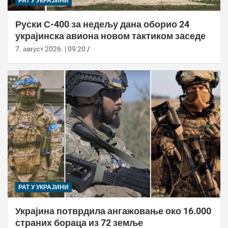
РАТ У УКРАЈИНИ
Руски С-400 за недељу дана оборио 24
украјинска авиона новом тактиком заседе
7. август 2026. | 09:20
РАТ У УКРАЈИНИ
Украјина потврдила ангажовање око 16.000
страних бораца из 72 земље