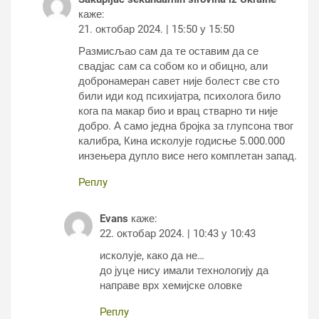
каже:
21. октобар 2024. | 15:50 у 15:50
Размисљао сам да те оставим да се
свадјас сам са собом ко и обицно, али
добронамеран савет није болест све сто
били иди код психијатра, психолога било
кога па макар био и врац стварно ти није
добро. А само једна бројка за глупсона твог
калибра, Кина исколује годисње 5.000.000
инзењера дупло висе него комплетан запад.
Реплy
Evans
каже:
22. октобар 2024. | 10:43 у 10:43
исколује, како да не…
до јуце нису имали технологију да
направе врх хемијске оловке
Реплy