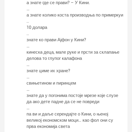
а знате где се прави? – У Кини.
…
а знате колико коста производња по примеркуи
..
10 долара
..
знате ко прави Ајфон у Кини?
…
кинеска деца, мале руке и прсти за склапање
делова то глупог калафона
…
знате циме их хране?
…
свињетином и пиринцем
…
знате да у погонима постоје мрезе које слузе
да ако дете падне да се не повреди
…
па ви и даље серендајте о Кини, о њеној
великој економском моци… као фол они су
прва економија света