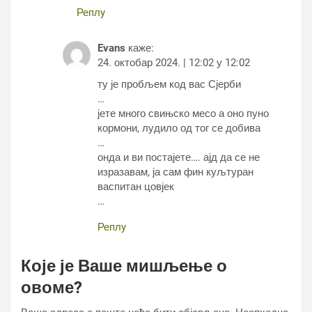
Реплy
Evans
каже:
24. октобар 2024. | 12:02 у 12:02
ту је пробљем код вас Сјерби
…
јете много свињско месо а оно пуно
кормони, лудило од тог се добива
…
онда и ви постајете…. ајд да се не
изразавам, ја сам фин куљтуран
васпитан цовјек
…
Реплy
Које је Ваше мишљење о
овоме?