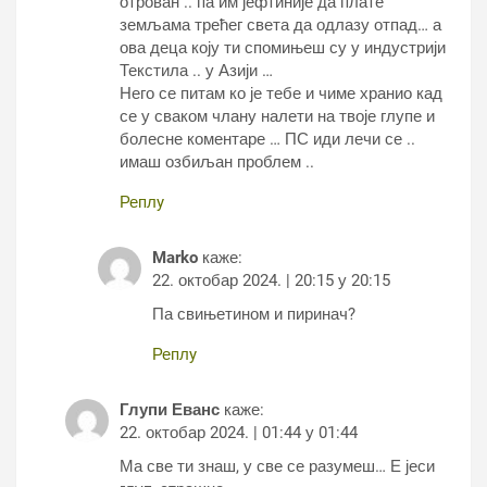
отрован .. па им јефтиније да плате
земљама трећег света да одлазу отпад… а
ова деца коју ти спомињеш су у индустрији
Текстила .. у Азији …
Него се питам ко је тебе и чиме хранио кад
се у сваком члану налети на твоје глупе и
болесне коментаре … ПС иди лечи се ..
имаш озбиљан проблем ..
Реплy
Marko
каже:
22. октобар 2024. | 20:15 у 20:15
Па свињетином и пиринач?
Реплy
Глупи Еванс
каже:
22. октобар 2024. | 01:44 у 01:44
Ма све ти знаш, у све се разумеш… Е јеси