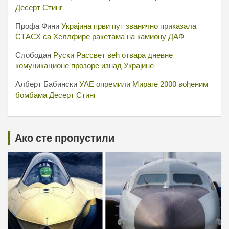
Десерт Стинг
Профа Фини
Украјина први пут званично приказала
СТАСХ са Хеллфире ракетама на камиону ДАФ
Слободан
Руски Рассвет већ отвара дневне
комуникационе прозоре изнад Украјине
Алберт Бабински
УАЕ опремили Мираге 2000 вођеним
бомбама Десерт Стинг
Ако сте пропустили