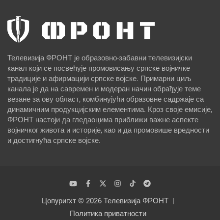
Телевизија ФРОНТ је образовно-забавни телевизијски
канал који се посвећује промовисању српске војничке
традиције и афирмацији српске војске. Примарни циљ
канала је да на савремен и модеран начин обрађује теме
везане за ову област, комбинујући образовне садржаје са
динамичним продукцијским елементима. Кроз своје емисије,
ФРОНТ настоји да гледаоцима приближи важне аспекте
војничког живота и историје, као и да промовише вредности
и достигнућа српске војске.
Цопyригхт © 2026
Телевизија ФРОНТ
Политика приватности