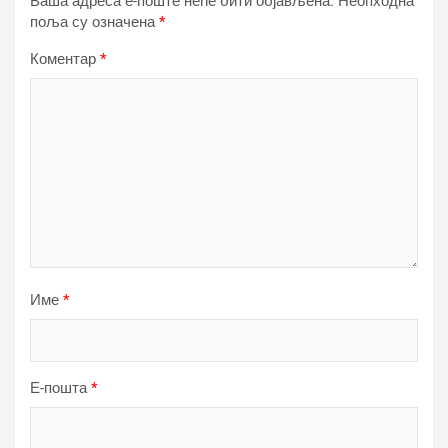
Ваша адреса е-поште неће бити објављена.
Неопходна
поља су означена
*
Коментар
*
Име
*
Е-пошта
*