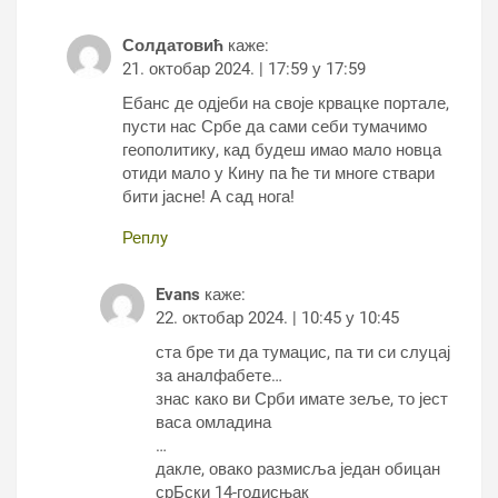
Солдатовић
каже:
21. октобар 2024. | 17:59 у 17:59
Ебанс де одјеби на своје крвацке портале,
пусти нас Србе да сами себи тумачимо
геополитику, кад будеш имао мало новца
отиди мало у Кину па ће ти многе ствари
бити јасне! А сад нога!
Реплy
Evans
каже:
22. октобар 2024. | 10:45 у 10:45
ста бре ти да тумацис, па ти си слуцај
за аналфабете…
знас како ви Срби имате зеље, то јест
васа омладина
…
дакле, овако размисља један обицан
срБски 14-годисњак