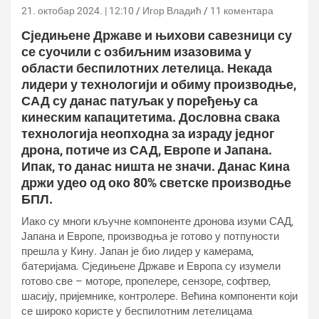
21. октобар 2024. | 12:10
Игор Владић
11 коментара
Сједињене Државе и њихови савезници су
се суочили с озбиљним изазовима у
области беспилотних летелица. Некада
лидери у технологији и обиму производње,
САД су данас патуљак у поређењу са
кинеским капацитетима. Дословна свака
технологија неопходна за израду једног
дрона, потиче из САД, Европе и Јапана.
Ипак, то данас ништа не значи. Данас Кина
држи удео од око 80% светске производње
БПЛ.
Иако су многи кључне компоненте дронова изуми САД,
Јапана и Европе, производња је готово у потпуности
прешла у Кину. Јапан је био лидер у камерама,
батеријама. Сједињене Државе и Европа су изумели
готово све – моторе, пропелере, сензоре, софтвер,
шасију, пријемнике, контролере. Већина компоненти који
се широко користе у беспилотним летелицама