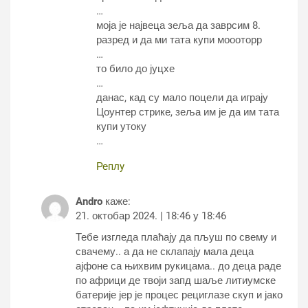
…
моја је највеца зеља да заврсим 8.
разред и да ми тата купи моооторр
…
то било до јуцхе
…
данас, кад су мало поцели да играју
Цоунтер стрике, зеља им је да им тата
купи утоку
…
Реплy
Andro
каже:
21. октобар 2024. | 18:46 у 18:46
Тебе изгледа плаћају да пљуш по свему и
свачему.. а да не склапају мала деца
ајфоне са њихвим рукицама.. до деца раде
по африци де твоји запд шаље литиумске
батерије јер је процес рециглазе скуп и јако