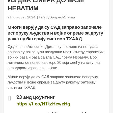
ИЗ ДВА СМЕРА ДО БАЗЕ
НЕВАТИМ
21. октобар 2024. | 12:26
Андреј Млакар
Многи верују да су САД заправо започеле
испоруку људства и војне опреме за другу
ракетну батерију система ТХААД
Сједињене Америчке Државе у последњих пет дана
поново су покренули ваздушни мост између европских
војних база и база са тла САД према Израелу. Број
летелица се попео на скоро 20 који слећу на кључни
аеродором израелске војске.
Многи верују да су САД заправо започеле испоруку
људства и војне опреме за другу ракетну батерију
система ТХААД.
23 анд цоунтинг
https://t.co/HTtzHeweHg