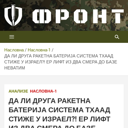
Скип
то
цонтент
Први војни канал у Србији
Телевизија ФРОНТ
Насловна
Насловна-1
ДА ЛИ ДРУГА РАКЕТНА БАТЕРИЈА СИСТЕМА ТХААД
СТИЖЕ У ИЗРАЕЛ?! ЕР ЛИФТ ИЗ ДВА СМЕРА ДО БАЗЕ
НЕВАТИМ
АНАЛИЗЕ
НАСЛОВНА-1
ДА ЛИ ДРУГА РАКЕТНА
БАТЕРИЈА СИСТЕМА ТХААД
СТИЖЕ У ИЗРАЕЛ?! ЕР ЛИФТ