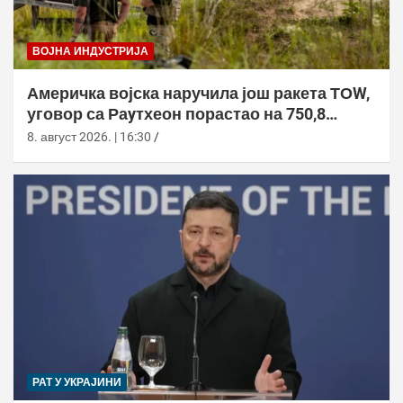
ВОЈНА ИНДУСТРИЈА
Америчка војска наручила још ракета ТОW,
уговор са Раyтхеон порастао на 750,8
милиона долара
8. август 2026. | 16:30
РАТ У УКРАЈИНИ