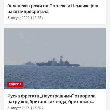
Зеленски тражи од Пољске и Немачке још
ракета-пресретача
8. август 2026. | 16:25
ЕВРОПА
Руска фрегата „Неустрашими“ отворила
ватру код британских вода, британска
морнарица појачала праћење
8. август 2026. | 16:20