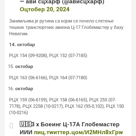
— ави сцхарф (@ависцхарф)
Оцтобер 20, 2024
Занимљива је рутина са којом се почело слетење
тешких транспортних авиона Ц-17 Глобемастер у базу
Неватим.
14. октобар
РЦХ 154 (09-9208), РЦХ 152 (07-7185)
октобар
РЦХ 163 (06-6166), РЦХ 164 (07-7180)
октобар
РЦХ 159 (06-6159), РЦХ 158 (06-6165), РЦХ 255 (07-
7178), РЦХ 2258 (10-0217), РЦХ 162 (95-0‚102), РЦХ 150
(10-0216)
🇺🇸3 x Боеинг Ц-17А Глобемастер
ИИИ
пиц.тwиттер.цом/И2МНл8хГрw