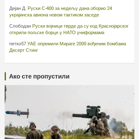
Дејан Д.
Руски С-400 за недељу дана оборио 24
украјинска авиона новом тактиком заседе
Слободан
Руски војници тврде да су код Краснојарског
открили пољске борце у НАТО униформама
петко57
УАЕ опремили Мираге 2000 вођеним бомбама
Десерт Стинг
Ако сте пропустили