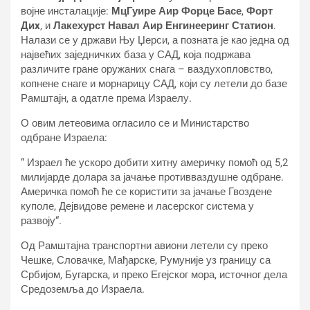
војне инсталације:
МцГуире Аир Форце Басе
,
Форт
Диx
, и
Лакехурст Навал Аир Енгинееринг Статион
.
Налази се у држави Њу Џерси, а позната је као једна од
највећих заједничких база у САД, која подржава
различите гране оружаних снага – ваздухопловство,
копнене снаге и морнарицу САД, који су летели до базе
Рамштајн, а одатле према Израелу.
О овим летеовима огласило се и Министарство
одбране Израела:
“ Израел ће ускоро добити хитну америчку помоћ од 5,2
милијарде долара за јачање противваздушне одбране.
Америчка помоћ ће се користити за јачање Гвоздене
куполе, Дејвидове ремене и ласерског система у
развоју“.
Од Рамштајна транспортни авиони летели су преко
Чешке, Словачке, Мађарске, Румуније уз границу са
Србијом, Бугарска, и преко Егејског мора, источног дела
Средоземља до Израела.