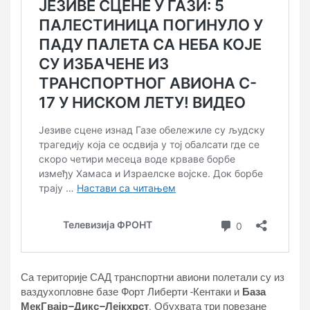
Са територије САД транспортни авиони полетали су из
ваздухопловне базе Форт Либерти -Кентаки и
База
МекГвајр–Дикс–Лејкхрст
. Обухвата три повезане