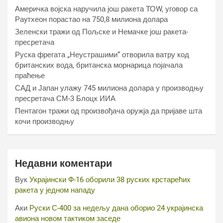
Америчка војска наручила још ракета ТОW, уговор са
Раyтхеон порастао на 750,8 милиона долара
Зеленски тражи од Пољске и Немачке још ракета-
пресретача
Руска фрегата „Неустрашими“ отворила ватру код
британских вода, британска морнарица појачала
праћење
САД и Јапан улажу 745 милиона долара у производњу
пресретача СМ-3 Блоцк ИИА
Пентагон тражи од произвођача оружја да пријаве шта
кочи производњу
Недавни коментари
Вук
Украјински Ф-16 оборили 38 руских крстарећих
ракета у једном нападу
Аки
Руски С-400 за недељу дана оборио 24 украјинска
авиона новом тактиком заседе