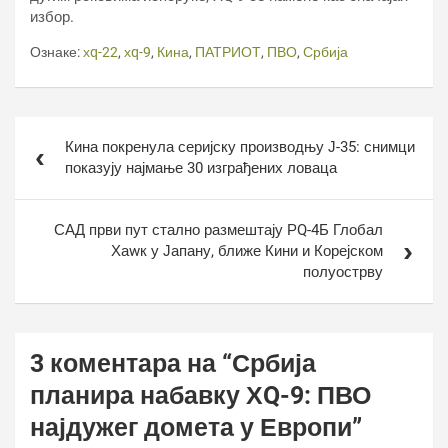
избор.
Ознаке:
хq-22
,
хq-9
,
Кина
,
ПАТРИОТ
,
ПВО
,
Србија
Кретање
Кина покренула серијску производњу Ј-35: снимци
чланка
показују најмање 30 изграђених ловаца
САД први пут стално размештају РQ-4Б Глобал
Хаwк у Јапану, ближе Кини и Корејском
полуострву
3 коментара на “
Србија
планира набавку ХQ-9: ПВО
најдужег домета у Европи
”