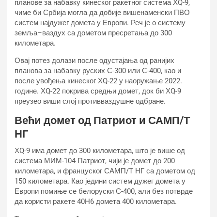
планове за набавку кинеског ракетног система ХQ-9,
чиме би Србија могла да добије вишенаменски ПВО
систем најдужег домета у Европи. Реч је о систему
земља–ваздух са дометом пресретања до 300
километара.
Овај потез долази после одустајања од ранијих
планова за набавку руских С-300 или С-400, као и
после увођења кинеског ХQ-22 у наоружање 2022.
године. ХQ-22 покрива средњи домет, док би ХQ-9
преузео виши слој противваздушне одбране.
Већи домет од Патриот и САМП/Т
НГ
ХQ-9 има домет до 300 километара, што је више од
система МИМ-104 Патриот, чији је домет до 200
километара, и француског САМП/Т НГ са дометом од
150 километара. Као једини систем дужег домета у
Европи помиње се белоруски С-400, али без потврде
да користи ракете 40Н6 домета 400 километара.