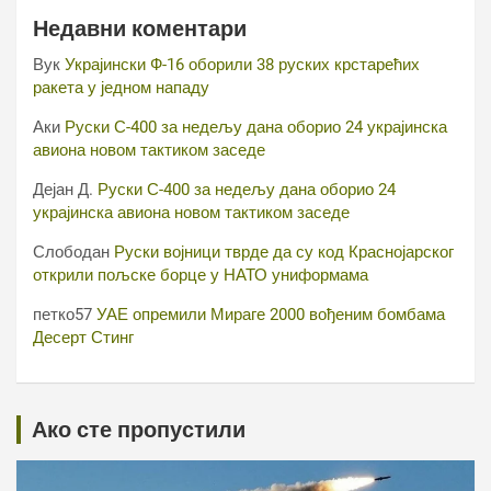
Недавни коментари
Вук
Украјински Ф-16 оборили 38 руских крстарећих
ракета у једном нападу
Аки
Руски С-400 за недељу дана оборио 24 украјинска
авиона новом тактиком заседе
Дејан Д.
Руски С-400 за недељу дана оборио 24
украјинска авиона новом тактиком заседе
Слободан
Руски војници тврде да су код Краснојарског
открили пољске борце у НАТО униформама
петко57
УАЕ опремили Мираге 2000 вођеним бомбама
Десерт Стинг
Ако сте пропустили