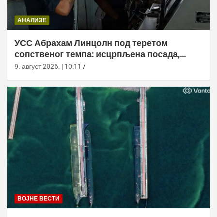
АНАЛИЗЕ
УСС Абрахам Линцолн под теретом
сопственог темпа: исцрпљена посада,
проблеми са снабдевањем и пад морала
9. август 2026. | 10:11
ВОЈНЕ ВЕСТИ