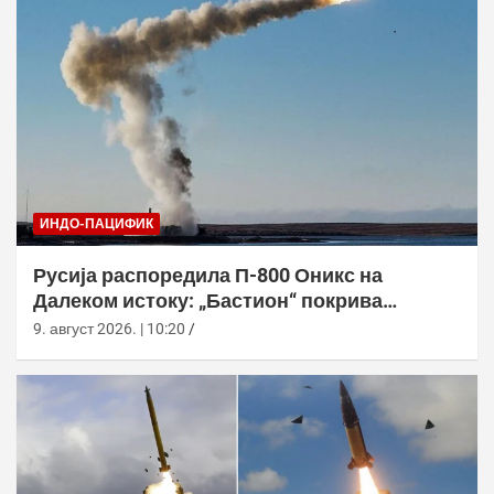
ИНДО-ПАЦИФИК
Русија распоредила П-800 Оникс на
Далеком истоку: „Бастион“ покрива
Куриле, Камчатку и Чукотку
9. август 2026. | 10:20