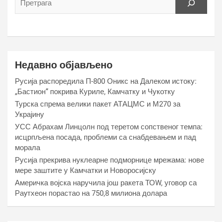
Недавно објављено
Русија распоредила П-800 Оникс на Далеком истоку:
„Бастион“ покрива Куриле, Камчатку и Чукотку
Турска спрема велики пакет АТАЦМС и М270 за
Украјину
УСС Абрахам Линцолн под теретом сопственог темпа:
исцрпљена посада, проблеми са снабдевањем и пад
морала
Русија прекрива нуклеарне подморнице мрежама: нове
мере заштите у Камчатки и Новоросијску
Америчка војска наручила још ракета ТОW, уговор са
Раyтхеон порастао на 750,8 милиона долара