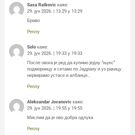
Sasa Ratkovic
каже:
29. јун 2026. | 13:29 у 13:29
Браво
Реплy
Solo
каже:
29. јун 2026. | 19:33 у 19:33
После овога је ред да купимо једну “њукс”
подморницу и сетамо по Јадрану и уз ракицу
нервирамо устасе и албанце..
Реплy
Aleksandar Jovanovic
каже:
29. јун 2026. | 19:55 у 19:55
Мислим да је ово добра одлука
Реплy