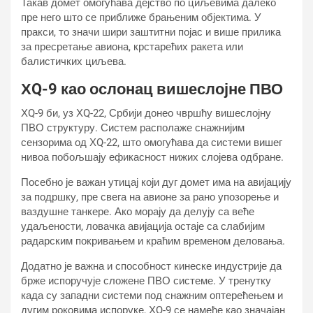
Такав домет омогућава дејство по циљевима далеко
пре него што се приближе брањеним објектима. У
пракси, то значи шири заштитни појас и више прилика
за пресретање авиона, крстарећих ракета или
балистичких циљева.
ХQ-9 као ослонац вишеслојне ПВО
ХQ-9 би, уз ХQ-22, Србији донео чвршћу вишеслојну
ПВО структуру. Систем располаже снажнијим
сензорима од ХQ-22, што омогућава да системи вишег
нивоа побољшају ефикасност нижих слојева одбране.
Посебно је важан утицај који дуг домет има на авијацију
за подршку, пре свега на авионе за рано упозорење и
ваздушне танкере. Ако морају да делују са веће
удаљености, ловачка авијација остаје са слабијим
радарским покривањем и краћим временом деловања.
Додатно је важна и способност кинеске индустрије да
брже испоручује сложене ПВО системе. У тренутку
када су западни системи под снажним оптерећењем и
дугим роковима испоруке, ХQ-9 се намеће као значајан