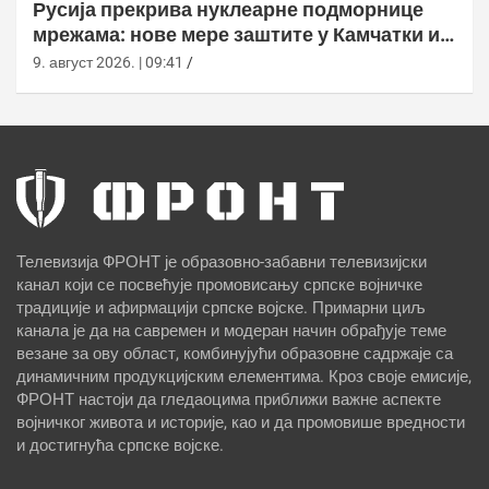
Русија прекрива нуклеарне подморнице
мрежама: нове мере заштите у Камчатки и
Новоросијску
9. август 2026. | 09:41
Телевизија ФРОНТ је образовно-забавни телевизијски
канал који се посвећује промовисању српске војничке
традиције и афирмацији српске војске. Примарни циљ
канала је да на савремен и модеран начин обрађује теме
везане за ову област, комбинујући образовне садржаје са
динамичним продукцијским елементима. Кроз своје емисије,
ФРОНТ настоји да гледаоцима приближи важне аспекте
војничког живота и историје, као и да промовише вредности
и достигнућа српске војске.