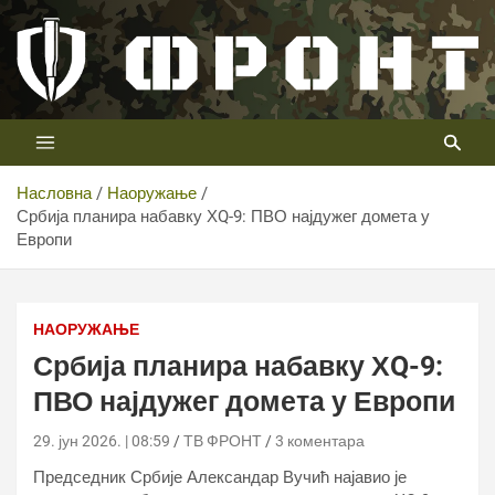
Скип
то
цонтент
Први војни канал у Србији
Телевизија ФРОНТ
Насловна
Наоружање
Србија планира набавку ХQ-9: ПВО најдужег домета у
Европи
Србија планира набавку ХQ-9: ПВО најдужег домета у
Европи
НАОРУЖАЊЕ
Србија планира набавку ХQ-9:
ПВО најдужег домета у Европи
29. јун 2026. | 08:59
ТВ ФРОНТ
3 коментара
Председник Србије Александар Вучић најавио је