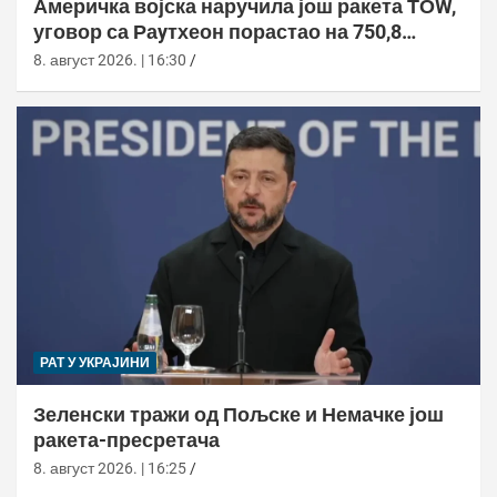
Америчка војска наручила још ракета ТОW,
уговор са Раyтхеон порастао на 750,8
милиона долара
8. август 2026. | 16:30
РАТ У УКРАЈИНИ
Зеленски тражи од Пољске и Немачке још
ракета-пресретача
8. август 2026. | 16:25