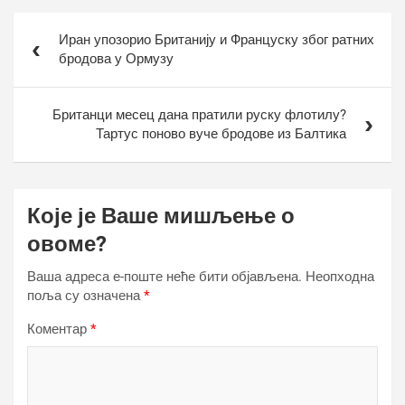
Кретање
Иран упозорио Британију и Француску због ратних
чланка
бродова у Ормузу
Британци месец дана пратили руску флотилу?
Тартус поново вуче бродове из Балтика
Које је Ваше мишљење о
овоме?
Ваша адреса е-поште неће бити објављена.
Неопходна
поља су означена
*
Коментар
*