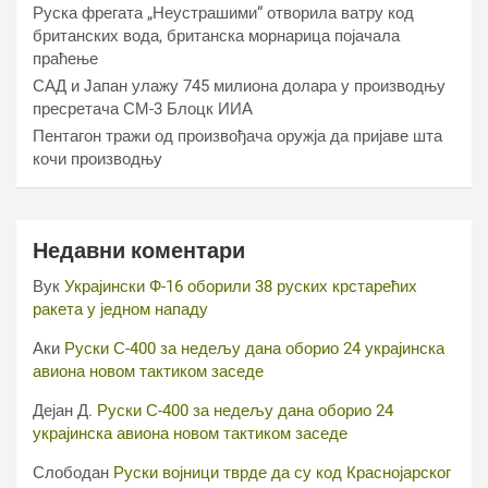
Руска фрегата „Неустрашими“ отворила ватру код
британских вода, британска морнарица појачала
праћење
САД и Јапан улажу 745 милиона долара у производњу
пресретача СМ-3 Блоцк ИИА
Пентагон тражи од произвођача оружја да пријаве шта
кочи производњу
Недавни коментари
Вук
Украјински Ф-16 оборили 38 руских крстарећих
ракета у једном нападу
Аки
Руски С-400 за недељу дана оборио 24 украјинска
авиона новом тактиком заседе
Дејан Д.
Руски С-400 за недељу дана оборио 24
украјинска авиона новом тактиком заседе
Слободан
Руски војници тврде да су код Краснојарског