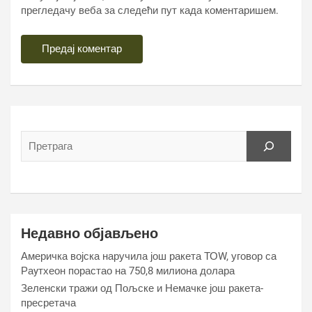
прегледачу веба за следећи пут када коментаришем.
Недавно објављено
Америчка војска наручила још ракета ТОW, уговор са
Раyтхеон порастао на 750,8 милиона долара
Зеленски тражи од Пољске и Немачке још ракета-
пресретача