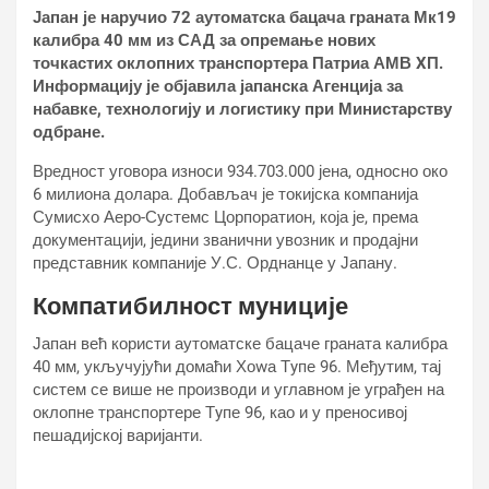
Јапан је наручио 72 аутоматска бацача граната Мк19
калибра 40 мм из САД за опремање нових
точкастих оклопних транспортера Патриа АМВ XП.
Информацију је објавила јапанска Агенција за
набавке, технологију и логистику при Министарству
одбране.
Вредност уговора износи 934.703.000 јена, односно око
6 милиона долара. Добављач је токијска компанија
Сумисхо Аеро-Сyстемс Цорпоратион, која је, према
документацији, једини званични увозник и продајни
представник компаније У.С. Орднанце у Јапану.
Компатибилност муниције
Јапан већ користи аутоматске бацаче граната калибра
40 мм, укључујући домаћи Хоwа Тyпе 96. Међутим, тај
систем се више не производи и углавном је уграђен на
оклопне транспортере Тyпе 96, као и у преносивој
пешадијској варијанти.