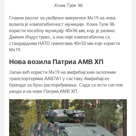
Хоwа Тyпе 96
Главни разлог за увођење америчког Мк19 на нова
возила је компатибилност муниције. Хоwа Тyпе 96
користи посебну муницију 40×56 мм, коју је развио
Даикин Индустриес, а она није компатибилна са
стандардним НАТО гранатама 40×53 мм које користи
Мк19.
Нова возила Патриа АМВ XП
Јапан већ користи Мк19 на амфибијским оклопним
транспортерима ААВ7А1 у саставу Амфибијске
бригаде за брзо распоређивање. Сада се исти систем
уводи и на нове Патриа АМВ XП.