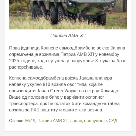
Патриа АМВ XП
Прва јединица Копнене самоодбрамбене војске Јапана
опремљена је возилима Патриа АМВ XП у новембру
2025. године, када су ушла у наоружање 3. пука за брзо
распоређивање.
Копнена самоодбрамбена војска Јапана планира
набавку укупно 810 возила овог типа, која ће
производити Јапан Стеел Wоркс на острву Хокаидо.
Више од половине биће у варијанти оклопног
транспортера, док ће остатак бити командно-штабна,
возила за РХБ заштиту и санитетска возила.
Ознаке:
Мк19
,
Патриа АМВ XП
,
Јапан
,
наоружанје
,
САД