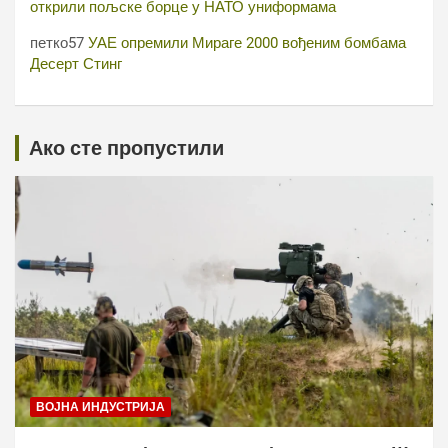
открили пољске борце у НАТО униформама
петко57
УАЕ опремили Мираге 2000 вођеним бомбама
Десерт Стинг
Ако сте пропустили
ВОЈНА ИНДУСТРИЈА