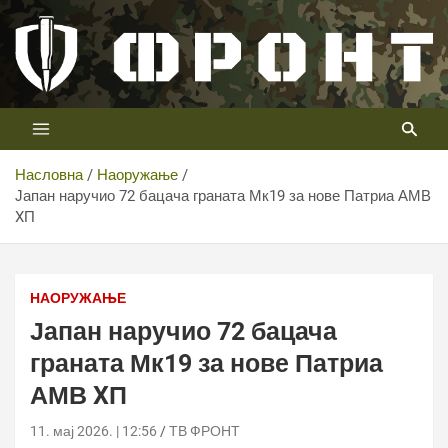
Скип
то
цонтент
Први војни канал у Србији
Телевизија ФРОНТ
Насловна
Наоружање
Јапан наручио 72 бацача граната Мк19 за нове Патриа АМВ
XП
НАОРУЖАЊЕ
Јапан наручио 72 бацача
граната Мк19 за нове Патриа
АМВ XП
11. мај 2026. | 12:56
ТВ ФРОНТ