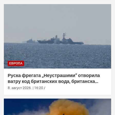
ЕВРОПА
Руска фрегата „Неустрашими“ отворила
ватру код британских вода, британска
морнарица појачала праћење
8. август 2026. | 16:20