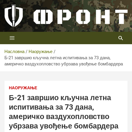
Скип
то
цонтент
Први војни канал у Србији
Телевизија ФРОНТ
Насловна
Наоружање
Б-21 завршио кључна летна испитивања за 73 дана,
америчко ваздухопловство убрзава увођење бомбардера
НАОРУЖАЊЕ
Б-21 завршио кључна летна
испитивања за 73 дана,
америчко ваздухопловство
убрзава увођење бомбардера