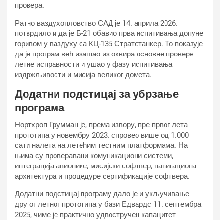
провера.
Ратно ваздухопловство САД је 14. априла 2026.
потврдило и да је Б-21 обавио прва испитивања допуне
горивом у ваздуху са КЦ-135 Стратотанкер. То показује
да је програм већ изашао из оквира основне провере
летне исправности и ушао у фазу испитивања
издржљивости и мисија великог домета.
Додатни подстицај за убрзање
програма
Нортхроп Грумман је, према извору, пре првог лета
прототипа у новембру 2023. спровео више од 1.000
сати налета на летећим тестним платформама. На
њима су проверавани комуникациони системи,
интеграција авионике, мисијски софтвер, навигациона
архитектура и процедуре сертификације софтвера.
Додатни подстицај програму дало је и укључивање
другог летног прототипа у бази Едвардс 11. септембра
2025, чиме је практично удвостручен капацитет