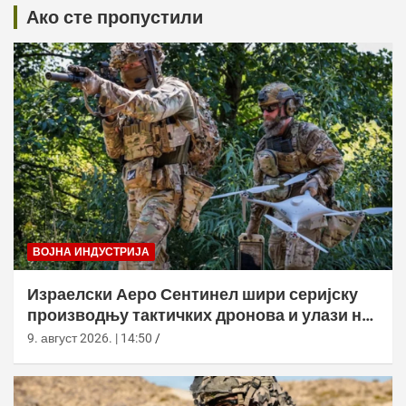
Ако сте пропустили
ВОЈНА ИНДУСТРИЈА
Израелски Аеро Сентинел шири серијску
производњу тактичких дронова и улази на
нова тржишта
9. август 2026. | 14:50