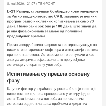
8. мај 2026. | 21:07
ТВ ФРОНТ
Б-21 Раидер, стратешки бомбардер нове генерације
за Ратно ваздухопловство САД, завршио је велики
програм развојних летних испитивања за само 73
дана. Планирани рок био је 180 дана, што значи да
је ова фаза окончана за мање од половине
предвиђеног времена.
Према извору, брзина завршетка тестирања указује на
висок степен зрелости софтвера и интеграције система
пре почетка летова. Истовремено, то се тумачи и као
знак да америчка војска жели што пре увођење
летелице у оперативну употребу.
Испитивања су прешла основну
фазу
Кључни фактор у скраћивању рокова било је то што је
више тестних циљева проверавано у оквиру једног
лета. Тако је смањена потреба за поновљеним
летовима ради отклањања проблема и додатних