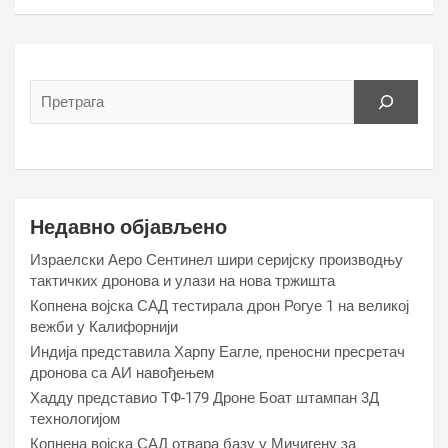
Недавно објављено
Израелски Аеро Сентинел шири серијску производњу
тактичких дронова и улази на нова тржишта
Копнена војска САД тестирала дрон Рогуе 1 на великој
вежби у Калифорнији
Индија представила Харпy Еагле, преносни пресретач
дронова са АИ навођењем
Хаддy представио ТФ-179 Дроне Боат штампан 3Д
технологијом
Копнена војска САД отвара базу у Мичигену за