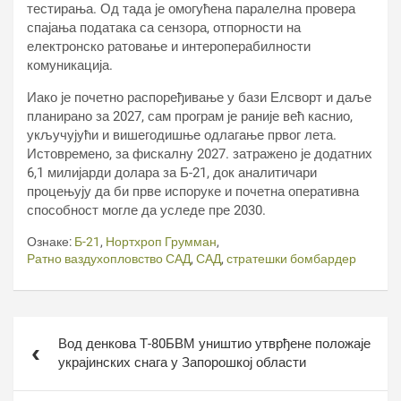
тестирања. Од тада је омогућена паралелна провера
спајања података са сензора, отпорности на
електронско ратовање и интероперабилности
комуникација.
Иако је почетно распоређивање у бази Елсворт и даље
планирано за 2027, сам програм је раније већ каснио,
укључујући и вишегодишње одлагање првог лета.
Истовремено, за фискалну 2027. затражено је додатних
6,1 милијарди долара за Б-21, док аналитичари
процењују да би прве испоруке и почетна оперативна
способност могле да уследе пре 2030.
Ознаке:
Б-21
,
Нортхроп Грумман
,
Ратно ваздухопловство САД
,
САД
,
стратешки бомбардер
Кретање
Вод денкова Т-80БВМ уништио утврђене положаје
чланка
украјинских снага у Запорошкој области