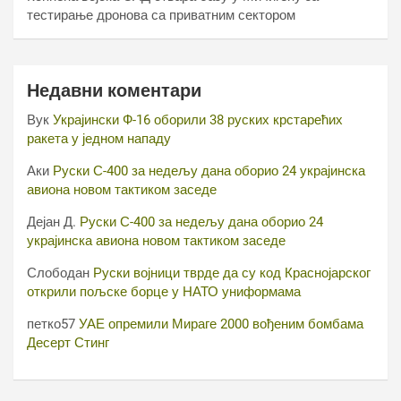
тестирање дронова са приватним сектором
Недавни коментари
Вук
Украјински Ф-16 оборили 38 руских крстарећих
ракета у једном нападу
Аки
Руски С-400 за недељу дана оборио 24 украјинска
авиона новом тактиком заседе
Дејан Д.
Руски С-400 за недељу дана оборио 24
украјинска авиона новом тактиком заседе
Слободан
Руски војници тврде да су код Краснојарског
открили пољске борце у НАТО униформама
петко57
УАЕ опремили Мираге 2000 вођеним бомбама
Десерт Стинг