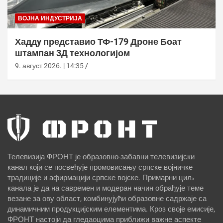
ВОЈНА ИНДУСТРИЈА
Хаддy представио ТФ-179 Дроне Боат
штампан 3Д технологијом
9. август 2026. | 14:35
Телевизија ФРОНТ је образовно-забавни телевизијски
канал који се посвећује промовисању српске војничке
традиције и афирмацији српске војске. Примарни циљ
канала је да на савремен и модеран начин обрађује теме
везане за ову област, комбинујући образовне садржаје са
динамичним продукцијским елементима. Кроз своје емисије,
ФРОНТ настоји да гледаоцима приближи важне аспекте