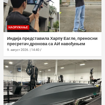
НАОРУЖАЊЕ
Индија представила Харпy Еагле, преносни
пресретач дронова са АИ навођењем
9. август 2026. | 14:40