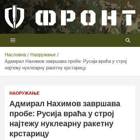
Скип
то
цонтент
Први војни канал у Србији
Телевизија ФРОНТ
Насловна
Наоружање
Адмирал Нахимов завршава пробе: Русија враћа у строј
најтежу нуклеарну ракетну крстарицу
Адмирал Нахимов завршава пробе: Русија враћа у
строј најтежу нуклеарну ракетну крстарицу
НАОРУЖАЊЕ
Адмирал Нахимов завршава
пробе: Русија враћа у строј
најтежу нуклеарну ракетну
крстарицу