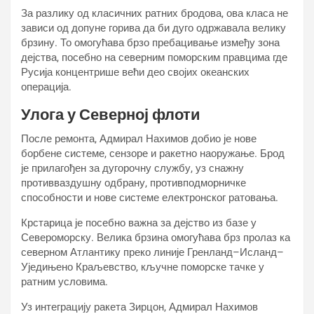
За разлику од класичних ратних бродова, ова класа не
зависи од допуне горива да би дуго одржавала велику
брзину. То омогућава брзо пребацивање између зона
дејства, посебно на северним поморским правцима где
Русија концентрише већи део својих океанских
операција.
Улога у Северној флоти
После ремонта, Адмирал Нахимов добио је нове
борбене системе, сензоре и ракетно наоружање. Брод
је прилагођен за дугорочну службу, уз снажну
противваздушну одбрану, противподморничке
способности и нове системе електронског ратовања.
Крстарица је посебно важна за дејство из базе у
Североморску. Велика брзина омогућава брз пролаз ка
северном Атлантику преко линије Гренланд–Исланд–
Уједињено Краљевство, кључне поморске тачке у
ратним условима.
Уз интеграцију ракета Зирцон, Адмирал Нахимов