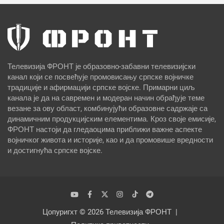
Телевизија ФРОНТ је образовно-забавни телевизијски
канал који се посвећује промовисању српске војничке
традиције и афирмацији српске војске. Примарни циљ
канала је да на савремен и модеран начин обрађује теме
везане за ову област, комбинујући образовне садржаје са
динамичним продукцијским елементима. Кроз своје емисије,
ФРОНТ настоји да гледаоцима приближи важне аспекте
војничког живота и историје, као и да промовише вредности
и достигнућа српске војске.
Цопyригхт © 2026
Телевизија ФРОНТ