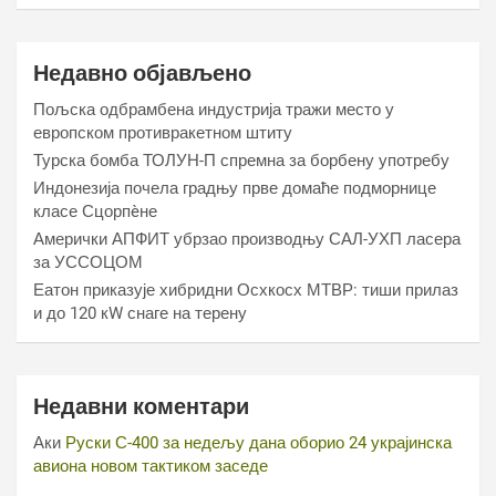
Недавно објављено
Пољска одбрамбена индустрија тражи место у
европском противракетном штиту
Турска бомба ТОЛУН-П спремна за борбену употребу
Индонезија почела градњу прве домаће подморнице
класе Сцорпèне
Амерички АПФИТ убрзао производњу САЛ-УХП ласера
за УССОЦОМ
Еатон приказује хибридни Осхкосх МТВР: тиши прилаз
и до 120 кW снаге на терену
Недавни коментари
Аки
Руски С-400 за недељу дана оборио 24 украјинска
авиона новом тактиком заседе