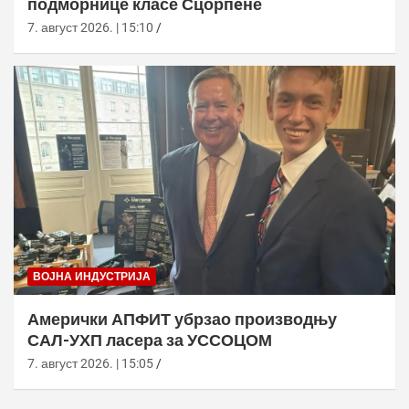
подморнице класе Сцорпèне
7. август 2026. | 15:10
ВОЈНА ИНДУСТРИЈА
Амерички АПФИТ убрзао производњу
САЛ-УХП ласера за УССОЦОМ
7. август 2026. | 15:05