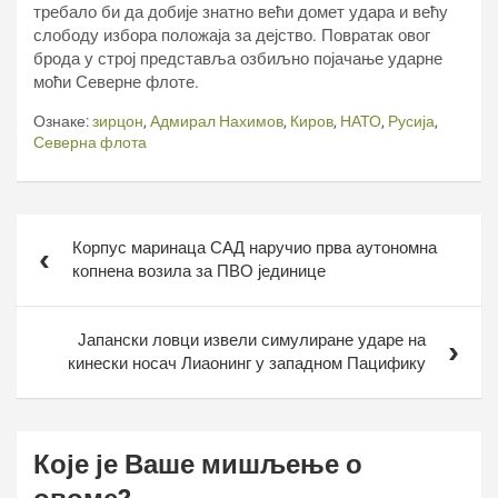
требало би да добије знатно већи домет удара и већу
слободу избора положаја за дејство. Повратак овог
брода у строј представља озбиљно појачање ударне
моћи Северне флоте.
Ознаке:
зирцон
,
Адмирал Нахимов
,
Киров
,
НАТО
,
Русија
,
Северна флота
Кретање
Корпус маринаца САД наручио прва аутономна
чланка
копнена возила за ПВО јединице
Јапански ловци извели симулиране ударе на
кинески носач Лиаонинг у западном Пацифику
Које је Ваше мишљење о