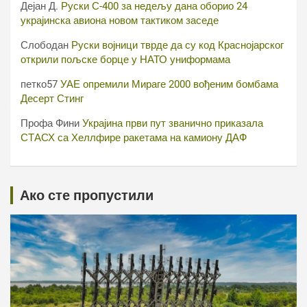
Дејан Д.
Руски С-400 за недељу дана оборио 24
украјинска авиона новом тактиком заседе
Слободан
Руски војници тврде да су код Краснојарског
открили пољске борце у НАТО униформама
петко57
УАЕ опремили Мираге 2000 вођеним бомбама
Десерт Стинг
Профа Фини
Украјина први пут званично приказала
СТАСХ са Хеллфире ракетама на камиону ДАФ
Ако сте пропустили