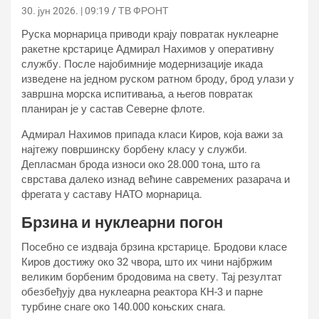
30. јун 2026. | 09:19
ТВ ФРОНТ
Руска морнарица приводи крају повратак нуклеарне
ракетне крстарице Адмирал Нахимов у оперативну
службу. После најобимније модернизације икада
изведене на једном руском ратном броду, брод улази у
завршна морска испитивања, а његов повратак
планиран је у састав Северне флоте.
Адмирал Нахимов припада класи Киров, која важи за
најтежу површинску борбену класу у служби.
Депласман брода износи око 28.000 тона, што га
сврстава далеко изнад већине савремених разарача и
фрегата у саставу НАТО морнарица.
Брзина и нуклеарни погон
Посебно се издваја брзина крстарице. Бродови класе
Киров достижу око 32 чвора, што их чини најбржим
великим борбеним бродовима на свету. Тај резултат
обезбеђују два нуклеарна реактора КН-3 и парне
турбине снаге око 140.000 коњских снага.