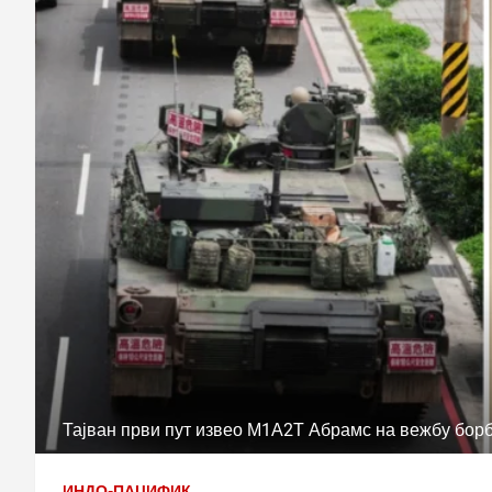
Тајван први пут извео М1А2Т Абрамс на вежбу бор
ИНДО-ПАЦИФИК