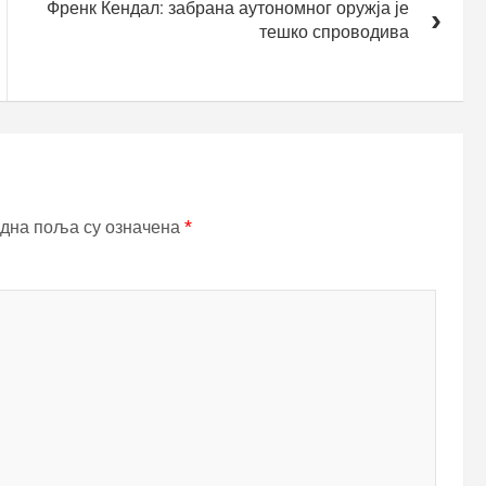
Френк Кендал: забрана аутономног оружја је
тешко спроводива
дна поља су означена
*