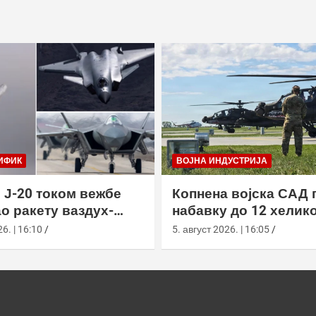
ИФИК
ВОЈНА ИНДУСТРИЈА
 Ј-20 током вежбе
Копнена војска САД 
о ракету ваздух-
набавку до 12 хелик
са велике висине
АХ-64Е Апацхе од Бо
6. | 16:10
5. август 2026. | 16:05