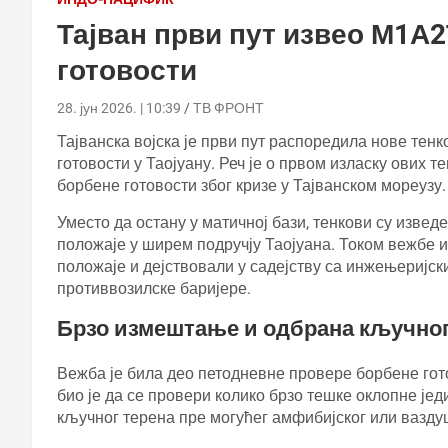
Тајван први пут извео М1А
готовости
28. јун 2026. | 10:39
ТВ ФРОНТ
Тајванска војска је први пут распоредила нове те
готовости у Таојуану. Реч је о првом изласку ових 
борбене готовости због кризе у Тајванском мореузу.
Уместо да остану у матичној бази, тенкови су извед
положаје у ширем подручју Таојуана. Током вежбе 
положаје и дејствовали у садејству са инжењеријск
противвозилске баријере.
Брзо измештање и одбрана кључног
Вежба је била део петодневне провере борбене гот
био је да се провери колико брзо тешке оклопне јед
кључног терена пре могућег амфибијског или вазду