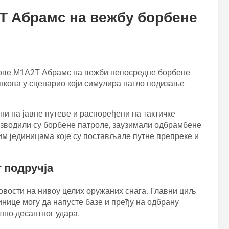
2Т Абрамс на вежбу борбене
нкове М1А2Т Абрамс на вежби непосредне борбене
тенкова у сценарио који симулира нагло подизање
ени на јавне путеве и распоређени на тактичке
изводили су борбене патроле, заузимали одбрамбене
им јединицама које су постављале путне препреке и
 подручја
овости на нивоу целих оружаних снага. Главни циљ
инице могу да напусте базе и пређу на одбрану
шно-десантног удара.