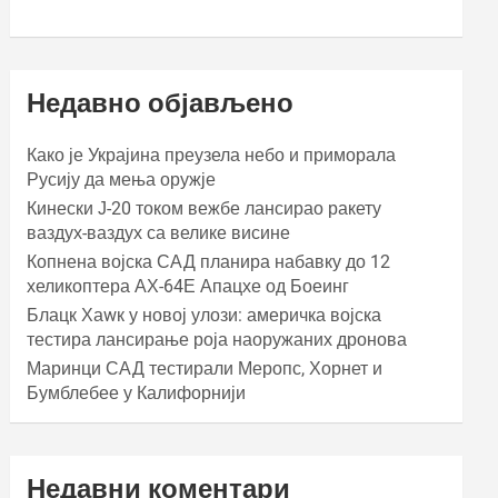
Недавно објављено
Како је Украјина преузела небо и приморала
Русију да мења оружје
Кинески Ј-20 током вежбе лансирао ракету
ваздух-ваздух са велике висине
Копнена војска САД планира набавку до 12
хеликоптера АХ-64Е Апацхе од Боеинг
Блацк Хаwк у новој улози: америчка војска
тестира лансирање роја наоружаних дронова
Маринци САД тестирали Меропс, Хорнет и
Бумблебее у Калифорнији
Недавни коментари