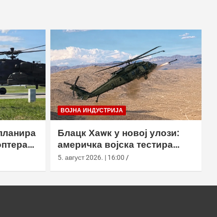
ВОЈНА ИНДУСТРИЈА
планира
Блацк Хаwк у новој улози:
оптера
америчка војска тестира
еинг
лансирање роја наоружаних
5. август 2026. | 16:00
дронова