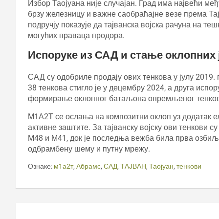
Избор Таојуана није случајан. Град има највећи ме
брзу железницу и важне саобраћајне везе према Та
подручју показује да тајванска војска рачуна на те
могућих праваца продора.
Испоруке из САД и стање оклопних
САД су одобриле продају ових тенкова у јулу 2019.
38 тенкова стигло је у децембру 2024, а друга испор
формирање оклопног батаљона опремљеног тенкови
М1А2Т се ослања на композитни оклоп уз додатак е
активне заштите. За тајванску војску ови тенкови с
М48 и М41, док је последња вежба била прва озбиљ
одбрамбену шему и путну мрежу.
Ознаке:
м1а2т
,
Абрамс
,
САД
,
ТАЈВАН
,
Таојуан
,
тенкови
Кретање