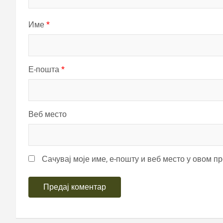
Име
*
Е-пошта
*
Веб место
Сачувај моје име, е-пошту и веб место у овом п