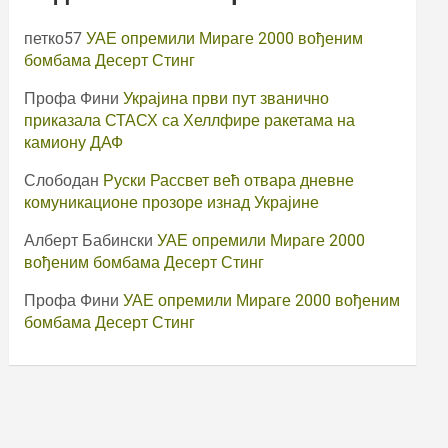
петко57
УАЕ опремили Мираге 2000 вођеним
бомбама Десерт Стинг
Профа Фини
Украјина први пут званично
приказала СТАСХ са Хеллфире ракетама на
камиону ДАФ
Слободан
Руски Рассвет већ отвара дневне
комуникационе прозоре изнад Украјине
Алберт Бабински
УАЕ опремили Мираге 2000
вођеним бомбама Десерт Стинг
Профа Фини
УАЕ опремили Мираге 2000 вођеним
бомбама Десерт Стинг