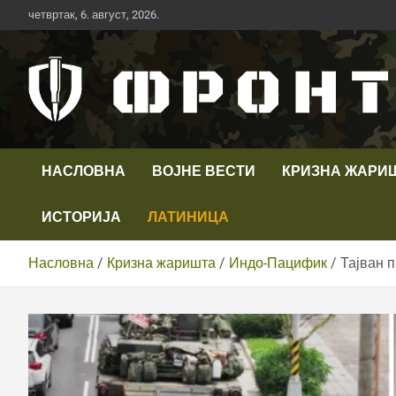
Скип
четвртак, 6. август, 2026.
то
цонтент
Први војни канал у Србији
Телевизија ФРОНТ
НАСЛОВНА
ВОЈНЕ ВЕСТИ
КРИЗНА ЖАРИ
ИСТОРИЈА
ЛАТИНИЦА
Насловна
Кризна жаришта
Индо-Пацифик
Тајван 