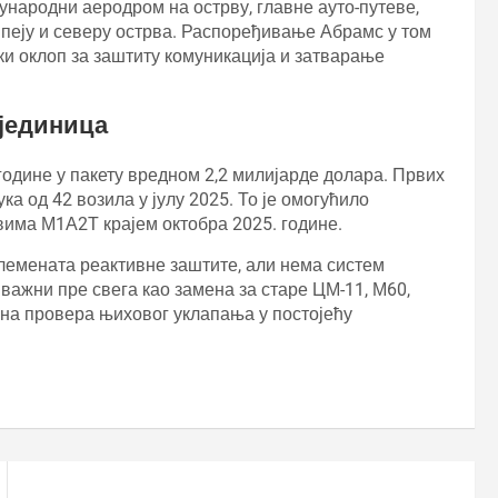
ђународни аеродром на острву, главне ауто-путеве,
јпеју и северу острва. Распоређивање Абрамс у том
шки оклоп за заштиту комуникација и затварање
 јединица
 године у пакету вредном 2,2 милијарде долара. Првих
ука од 42 возила у јулу 2025. То је омогућило
ма М1А2Т крајем октобра 2025. године.
лемената реактивне заштите, али нема систем
у важни пре свега као замена за старе ЦМ-11, М60,
на провера њиховог уклапања у постојећу