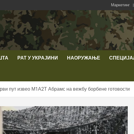
Маркетинг
ШТА
РАТ У УКРАЈИНИ
НАОРУЖАЊЕ
СПЕЦИЈА
први пут извео М1А2Т Абрамс на вежбу борбене готовости