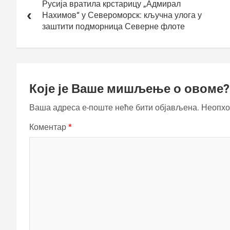
чланка
Русија вратила крстарицу „Адмирал
Нахимов“ у Североморск: кључна улога у
заштити подморница Северне флоте
Које је Ваше мишљење о овоме?
Ваша адреса е-поште неће бити објављена.
Неопхо
Коментар
*