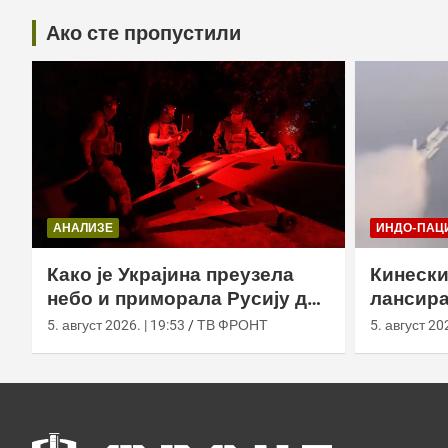
Ако сте пропустили
АНАЛИЗЕ
ИНДО-ПАЦ
Како је Украјина преузела
Кинески
небо и приморала Русију да
лансира
мења оружје
ваздух 
5. август 2026. | 19:53
ТВ ФРОНТ
5. август 202