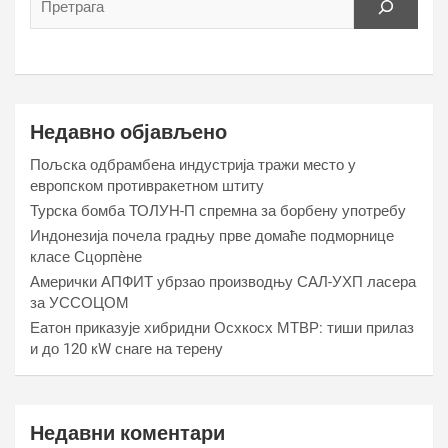
Недавно објављено
Пољска одбрамбена индустрија тражи место у
европском противракетном штиту
Турска бомба ТОЛУН-П спремна за борбену употребу
Индонезија почела градњу прве домаће подморнице
класе Сцорпèне
Амерички АПФИТ убрзао производњу САЛ-УХП ласера
за УССОЦОМ
Еатон приказује хибридни Осхкосх МТВР: тиши прилаз
и до 120 кW снаге на терену
Недавни коментари