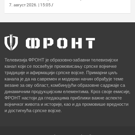
7. август 2026. | 15:05
Телевизија ФРОНТ је образовно-забавни телевизијски
канал који се посвећује промовисању српске војничке
традиције и афирмацији српске војске. Примарни циљ
канала је да на савремен и модеран начин обрађује теме
везане за ову област, комбинујући образовне садржаје са
динамичним продукцијским елементима. Кроз своје емисије,
ФРОНТ настоји да гледаоцима приближи важне аспекте
војничког живота и историје, као и да промовише вредности
и достигнућа српске војске.