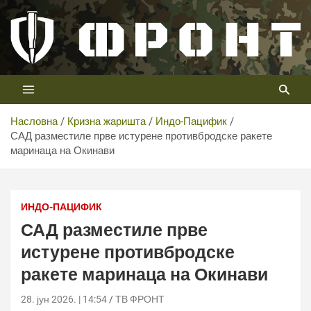
Скип
то
цонтент
Први војни канал у Србији
Телевизија ФРОНТ
Насловна
Кризна жаришта
Индо-Пацифик
САД разместиле прве истурене противбродске ракете
маринаца на Окинави
САД разместиле прве истурене противбродске ракете
маринаца на Окинави
ИНДО-ПАЦИФИК
САД разместиле прве
истурене противбродске
ракете маринаца на Окинави
28. јун 2026. | 14:54
ТВ ФРОНТ