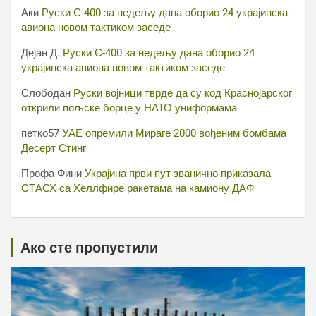
Аки
Руски С-400 за недељу дана оборио 24 украјинска
авиона новом тактиком заседе
Дејан Д.
Руски С-400 за недељу дана оборио 24
украјинска авиона новом тактиком заседе
Слободан
Руски војници тврде да су код Краснојарског
открили пољске борце у НАТО униформама
петко57
УАЕ опремили Мираге 2000 вођеним бомбама
Десерт Стинг
Профа Фини
Украјина први пут званично приказала
СТАСХ са Хеллфире ракетама на камиону ДАФ
Ако сте пропустили