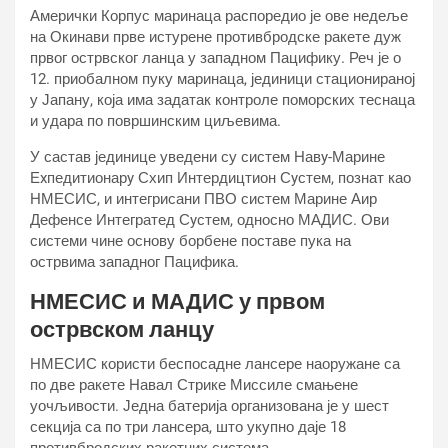
Амерички Корпус маринаца распоредио је ове недеље
на Окинави прве истурене противбродске ракете дуж
првог острвског ланца у западном Пацифику. Реч је о
12. приобалном пуку маринаца, јединици стационираној
у Јапану, која има задатак контроле поморских теснаца
и удара по површинским циљевима.
У састав јединице уведени су систем Навy-Марине
Еxпедитионарy Схип Интердицтион Сyстем, познат као
НМЕСИС, и интегрисани ПВО систем Марине Аир
Дефенсе Интегратед Сyстем, односно МАДИС. Ови
системи чине основу борбене поставе пука на
острвима западног Пацифика.
НМЕСИС и МАДИС у првом
острвском ланцу
НМЕСИС користи беспосадне лансере наоружане са
по две ракете Навал Стрике Миссиле смањене
уочљивости. Једна батерија организована је у шест
секција са по три лансера, што укупно даје 18