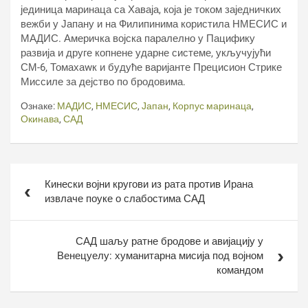
јединица маринаца са Хаваја, која је током заједничких
вежби у Јапану и на Филипинима користила НМЕСИС и
МАДИС. Америчка војска паралелно у Пацифику
развија и друге копнене ударне системе, укључујући
СМ-6, Томахаwк и будуће варијанте Прецисион Стрике
Миссиле за дејство по бродовима.
Ознаке:
МАДИС
,
НМЕСИС
,
Јапан
,
Корпус маринаца
,
Окинава
,
САД
Кретање
Кинески војни кругови из рата против Ирана
чланка
извлаче поуке о слабостима САД
САД шаљу ратне бродове и авијацију у
Венецуелу: хуманитарна мисија под војном
командом