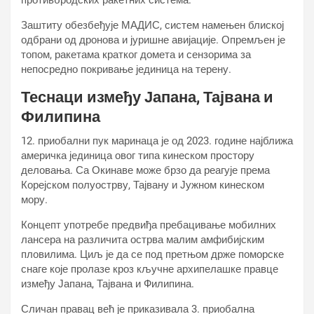
противбродских ракетних система.
Заштиту обезбеђује МАДИС, систем намењен блиској
одбрани од дронова и јуришне авијације. Опремљен је
топом, ракетама кратког домета и сензорима за
непосредно покривање јединица на терену.
Теснаци између Јапана, Тајвана и
Филипина
12. приобални пук маринаца је од 2023. године најближа
америчка јединица овог типа кинеском простору
деловања. Са Окинаве може брзо да реагује према
Корејском полуострву, Тајвану и Јужном кинеском
мору.
Концепт употребе предвиђа пребацивање мобилних
лансера на различита острва малим амфибијским
пловилима. Циљ је да се под претњом држе поморске
снаге које пролазе кроз кључне архипелашке правце
између Јапана, Тајвана и Филипина.
Сличан правац већ је приказивала 3. приобална