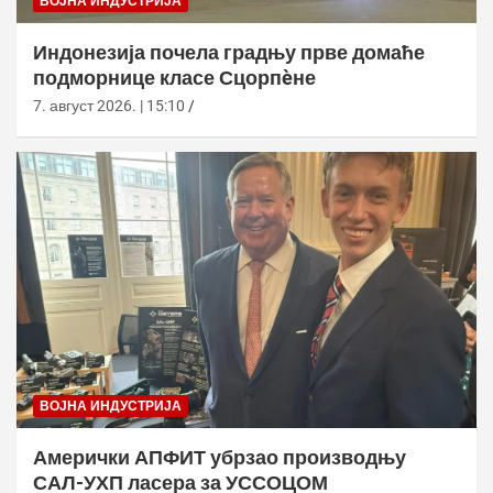
ВОЈНА ИНДУСТРИЈА
Индонезија почела градњу прве домаће
подморнице класе Сцорпèне
7. август 2026. | 15:10
ВОЈНА ИНДУСТРИЈА
Амерички АПФИТ убрзао производњу
САЛ-УХП ласера за УССОЦОМ