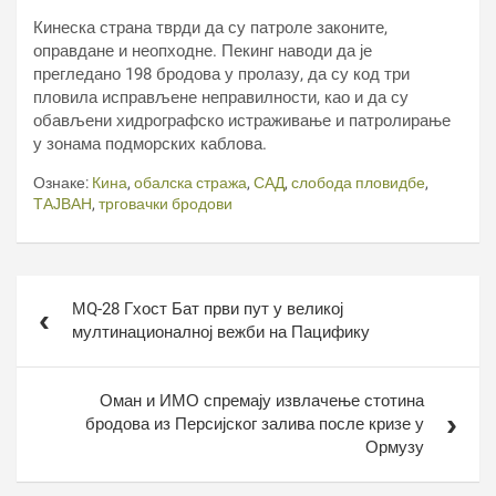
Кинеска страна тврди да су патроле законите,
оправдане и неопходне. Пекинг наводи да је
прегледано 198 бродова у пролазу, да су код три
пловила исправљене неправилности, као и да су
обављени хидрографско истраживање и патролирање
у зонама подморских каблова.
Ознаке:
Кина
,
обалска стража
,
САД
,
слобода пловидбе
,
ТАЈВАН
,
трговачки бродови
Кретање
МQ-28 Гхост Бат први пут у великој
чланка
мултинационалној вежби на Пацифику
Оман и ИМО спремају извлачење стотина
бродова из Персијског залива после кризе у
Ормузу