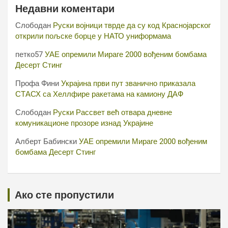
Недавни коментари
Слободан
Руски војници тврде да су код Краснојарског
открили пољске борце у НАТО униформама
петко57
УАЕ опремили Мираге 2000 вођеним бомбама
Десерт Стинг
Профа Фини
Украјина први пут званично приказала
СТАСХ са Хеллфире ракетама на камиону ДАФ
Слободан
Руски Рассвет већ отвара дневне
комуникационе прозоре изнад Украјине
Алберт Бабински
УАЕ опремили Мираге 2000 вођеним
бомбама Десерт Стинг
Ако сте пропустили