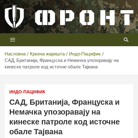
Скип
то
цонтент
Први војни канал у Србији
Телевизија ФРОНТ
Насловна
Кризна жаришта
Индо-Пацифик
САД, Британија, Француска и Немачка упозоравају на
кинеске патроле код источне обале Тајвана
САД, Британија, Француска и Немачка упозоравају на
кинеске патроле код источне обале Тајвана
ИНДО-ПАЦИФИК
САД, Британија, Француска и
Немачка упозоравају на
кинеске патроле код источне
обале Тајвана