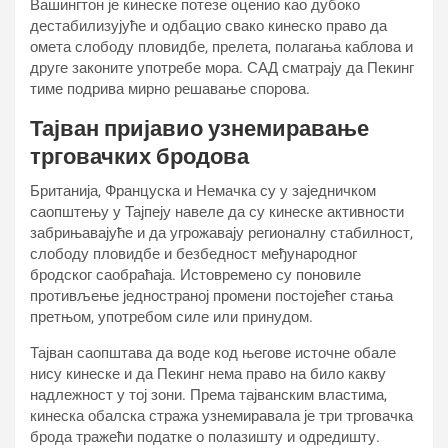
Вашингтон је кинеске потезе оценио као дубоко
дестабилизујуће и одбацио свако кинеско право да
омета слободу пловидбе, прелета, полагања каблова и
друге законите употребе мора. САД сматрају да Пекинг
тиме подрива мирно решавање спорова.
Тајван пријавио узнемиравање
трговачких бродова
Британија, Француска и Немачка су у заједничком
саопштењу у Тајпеју навеле да су кинеске активности
забрињавајуће и да угрожавају регионалну стабилност,
слободу пловидбе и безбедност међународног
бродског саобраћаја. Истовремено су поновиле
противљење једностраној промени постојећег стања
претњом, употребом силе или принудом.
Тајван саопштава да воде код његове источне обале
нису кинеске и да Пекинг нема право на било какву
надлежност у тој зони. Према тајванским властима,
кинеска обалска стража узнемиравала је три трговачка
брода тражећи податке о полазишту и одредишту.