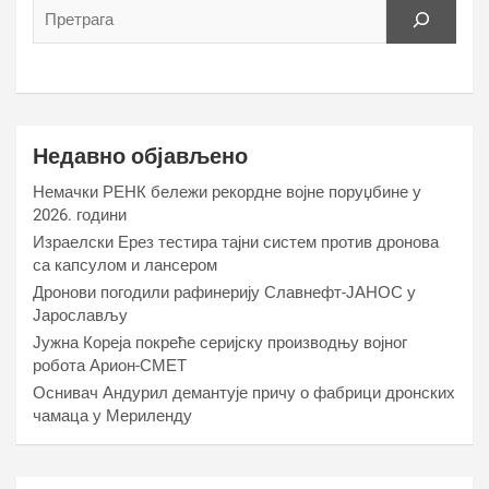
Недавно објављено
Немачки РЕНК бележи рекордне војне поруџбине у
2026. години
Израелски Ерез тестира тајни систем против дронова
са капсулом и лансером
Дронови погодили рафинерију Славнефт-ЈАНОС у
Јарослављу
Јужна Кореја покреће серијску производњу војног
робота Арион-СМЕТ
Оснивач Андурил демантује причу о фабрици дронских
чамаца у Мериленду