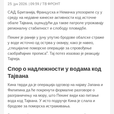
25. јун 2026. | 09:59
ТВ ФРОНТ
САД, Британија, Француска и Немачка упозориле су у
среду на недавне кинеске активности код источне
обале Тајвана, оцењујући да такве патроле угрожавају
регионалну стабилност и слободу пловидбе.
Пекинг је раније у јуну упутио бродове обалске страже
у воде источно од острва у оквиру, како је навео,
„специјалне поморске операције за спровођење
саобраћајних прописа“. Тај потез изазвао је реакцију
Тајпеја.
Спор о надлежности у водама код
Тајвана
Кина тврди да је операција одговор на најаву Јапана и
Филипина да ће покренути формалне разговоре о
разграничењу на мору, што Пекинг види као питање
вода код Тајвана. У исто подручје Кина је слала и
бродове за поморска истраживања.