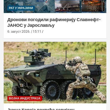
РАТ У УКРАЈИНИ
Дронови погодили рафинерију Славнефт-
ЈАНОС у Јарослављу
6. август 2026. | 15:11
ВОЈНА ИНДУСТРИЈА
Јужна Кореја покреће серијску