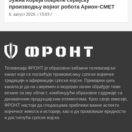
производњу војног робота Арион-СМЕТ
6. август 2026. | 15:03
Телевизија ФРОНТ је образовно-забавни телевизијски
канал који се посвећује промовисању српске војничке
традиције и афирмацији српске војске. Примарни циљ
канала је да на савремен и модеран начин обрађује теме
везане за ову област, комбинујући образовне садржаје са
динамичним продукцијским елементима. Кроз своје емисије,
ФРОНТ настоји да гледаоцима приближи важне аспекте
војничког живота и историје, као и да промовише вредности
и достигнућа српске војске.