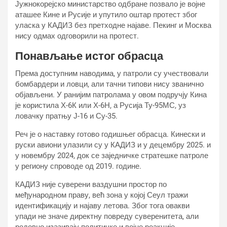
Јужнокорејско министарство одбране позвало је војне
аташее Кине и Русије и упутило оштар протест због
уласка у КАДИЗ без претходне најаве. Пекинг и Москва
нису одмах одговорили на протест.
Понављање истог обрасца
Према доступним наводима, у патроли су учествовали
бомбардери и ловци, али тачни типови нису званично
објављени. У ранијим патролама у овом подручју Кина
је користила Х-6К или Х-6Н, а Русија Ту-95МС, уз
ловачку пратњу Ј-16 и Су-35.
Реч је о наставку готово годишњег обрасца. Кинески и
руски авиони улазили су у КАДИЗ и у децембру 2025. и
у новембру 2024, док се заједничке стратешке патроле
у региону спроводе од 2019. године.
КАДИЗ није суверени ваздушни простор по
међународном праву, већ зона у којој Сеул тражи
идентификацију и најаву летова. Због тога овакви
упади не значе директну повреду суверенитета, али