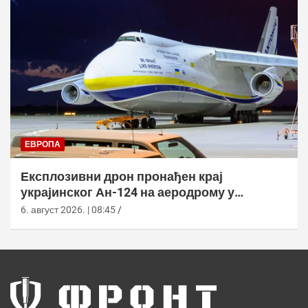
ЕВРОПА
Експлозивни дрон пронађен крај
украјинског Ан-124 на аеродрому у
Лајпцигу
6. август 2026. | 08:45