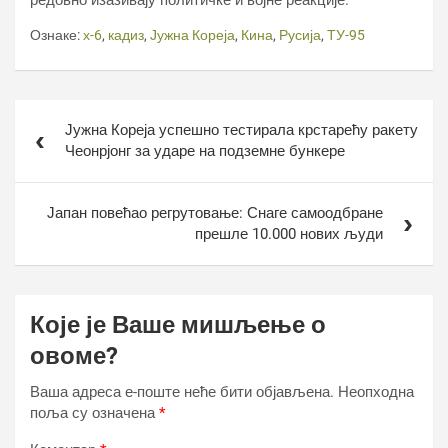
редовно изазивају политичке и војне реакције.
Ознаке:
х-6
,
кадиз
,
Јужна Кореја
,
Кина
,
Русија
,
ТУ-95
Кретање
Јужна Кореја успешно тестирала крстарећу ракету
чланка
Чеонрјонг за ударе на подземне бункере
Јапан повећао регрутовање: Снаге самоодбране
прешле 10.000 нових људи
Које је Ваше мишљење о
овоме?
Ваша адреса е-поште неће бити објављена.
Неопходна
поља су означена
*