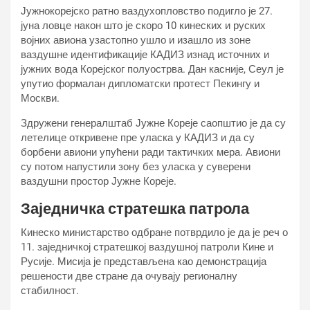
Јужнокорејско ратно ваздухопловство подигло је 27.
јуна ловце након што је скоро 10 кинеских и руских
војних авиона узастопно ушло и изашло из зоне
ваздушне идентификације КАДИЗ изнад источних и
јужних вода Корејског полуострва. Дан касније, Сеул је
упутио формалан дипломатски протест Пекингу и
Москви.
Здружени генералштаб Јужне Кореје саопштио је да су
летелице откривене пре уласка у КАДИЗ и да су
борбени авиони упућени ради тактичких мера. Авиони
су потом напустили зону без уласка у суверени
ваздушни простор Јужне Кореје.
Заједничка стратешка патрола
Кинеско министарство одбране потврдило је да је реч о
11. заједничкој стратешкој ваздушној патроли Кине и
Русије. Мисија је представљена као демонстрација
решености две стране да очувају регионалну
стабилност.