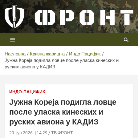
Скип
то
цонтент
Први војни канал у Србији
Телевизија ФРОНТ
Насловна
Кризна жаришта
Индо-Пацифик
Јужна Кореја подигла ловце после уласка кинеских и
руских авиона у КАДИЗ
Јужна Кореја подигла ловце после уласка кинеских и
руских авиона у КАДИЗ
ИНДО-ПАЦИФИК
Јужна Кореја подигла ловце
после уласка кинеских и
руских авиона у КАДИЗ
29. јун 2026. | 14:29
ТВ ФРОНТ