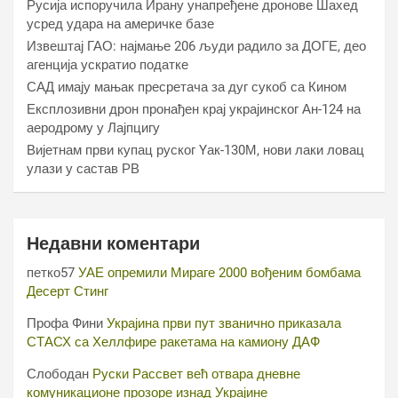
Русија испоручила Ирану унапређене дронове Шахед
усред удара на америчке базе
Извештај ГАО: најмање 206 људи радило за ДОГЕ, део
агенција ускратио податке
САД имају мањак пресретача за дуг сукоб са Кином
Експлозивни дрон пронађен крај украјинског Ан-124 на
аеродрому у Лајпцигу
Вијетнам први купац руског Yак-130М, нови лаки ловац
улази у састав РВ
Недавни коментари
петко57
УАЕ опремили Мираге 2000 вођеним бомбама
Десерт Стинг
Профа Фини
Украјина први пут званично приказала
СТАСХ са Хеллфире ракетама на камиону ДАФ
Слободан
Руски Рассвет већ отвара дневне
комуникационе прозоре изнад Украјине