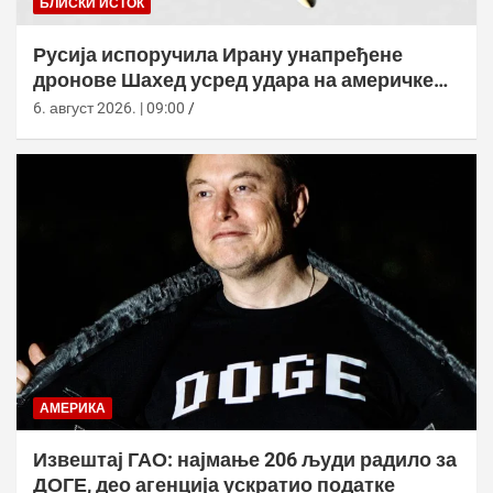
БЛИСКИ ИСТОК
Русија испоручила Ирану унапређене
дронове Шахед усред удара на америчке
базе
6. август 2026. | 09:00
АМЕРИКА
Извештај ГАО: најмање 206 људи радило за
ДОГЕ, део агенција ускратио податке