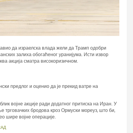
бјавио да израелска влада жели да Трамп одобри
анских залиха обогаћеног уранијума. Исти извор
аква акција сматра високоризичном.
ски предлог и оценио да је прекид ватре на
блик војне акције ради додатног притиска на Иран. У
ње трговачких бродова кроз Ормуски мореуз, што би,
ео шире војне операције.
САД