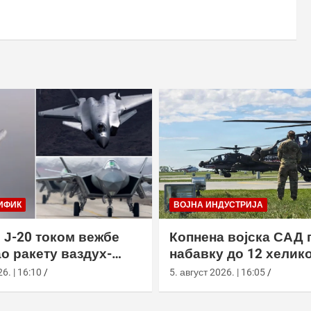
ИФИК
ВОЈНА ИНДУСТРИЈА
 Ј-20 током вежбе
Копнена војска САД 
о ракету ваздух-
набавку до 12 хелик
са велике висине
АХ-64Е Апацхе од Бо
6. | 16:10
5. август 2026. | 16:05