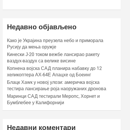
Недавно објављено
Како је Украјина преузела небо и приморала
Русију да мења оружје
Кинески Ј-20 током вежбе лансирао ракету
ваздух-ваздух са велике висине
Копнена војска САД планира набавку до 12
хеликоптера АХ-64Е Апацхе од Боеинг
Блацк Хаwк у новој улози: америчка војска
тестира лансирање роја наоружаних дронова
Маринци САД тестирали Меропс, Хорнет и
Бумблебее у Калифорнији
Недавни коментари