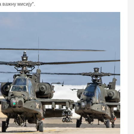
 важну мисију“.