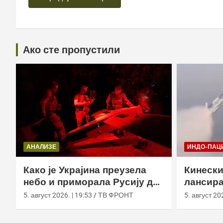
Ако сте пропустили
АНАЛИЗЕ
ИНДО-ПАЦ
Како је Украјина преузела
Кинески
небо и приморала Русију да
лансира
мења оружје
ваздух 
5. август 2026. | 19:53
ТВ ФРОНТ
5. август 202