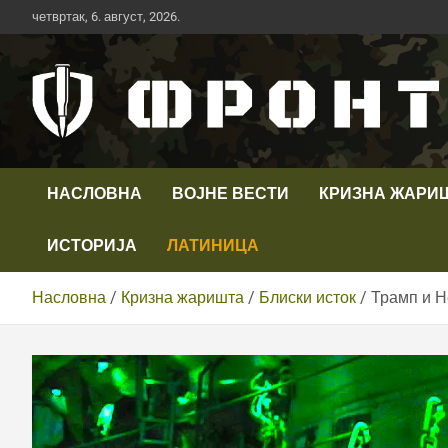
Скип
четвртак, 6. август, 2026.
то
цонтент
Први војни канал у Србији
Телевизија ФРОНТ
НАСЛОВНА
ВОЈНЕ ВЕСТИ
КРИЗНА ЖАРИ
ИСТОРИЈА
ЛАТИНИЦА
Насловна
Кризна жаришта
Блиски исток
Трамп и Н