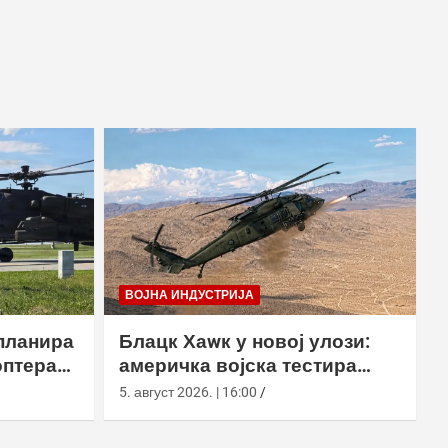
ВОЈНА ИНДУСТРИЈА
планира
Блацк Хаwк у новој улози:
оптера
америчка војска тестира
еинг
лансирање роја наоружаних
5. август 2026. | 16:00
дронова