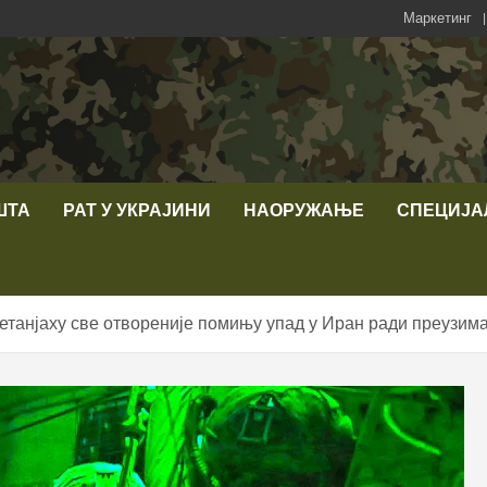
Маркетинг
ШТА
РАТ У УКРАЈИНИ
НАОРУЖАЊЕ
СПЕЦИЈА
етанјаху све отвореније помињу упад у Иран ради преузим