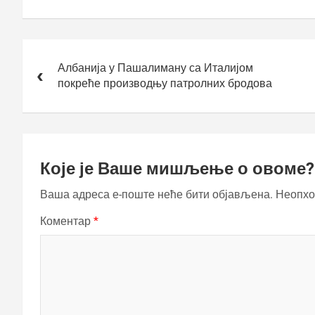
Кретање
чланка
Албанија у Пашалиману са Италијом
покреће производњу патролних бродова
Које је Ваше мишљење о овоме?
Ваша адреса е-поште неће бити објављена.
Неопхо
Коментар
*