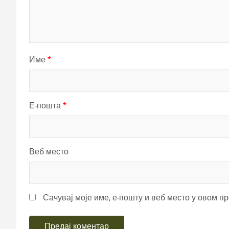
Име
*
Е-пошта
*
Веб место
Сачувај моје име, е-пошту и веб место у овом п