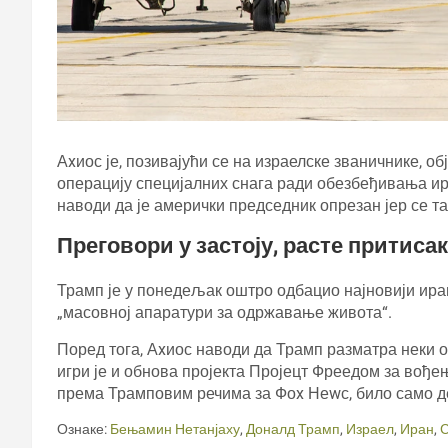
Аxиос је, позивајући се на израелске званичнике, о
операцију специјалних снага ради обезбеђивања ир
наводи да је амерички председник опрезан јер се т
Преговори у застоју, расте притисак
Трамп је у понедељак оштро одбацио најновији иран
„масовној апаратури за одржавање живота“.
Поред тога, Аxиос наводи да Трамп разматра неки о
игри је и обнова пројекта Пројецт Фреедом за вође
према Трамповим речима за Фоx Неwс, било само д
Ознаке:
Бењамин Нетанјаху
,
Доналд Трамп
,
Израел
,
Иран
,