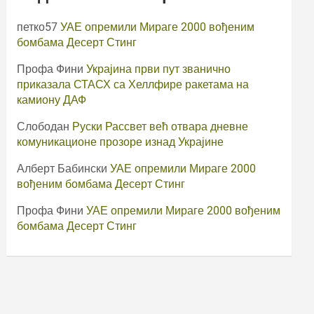
петко57
УАЕ опремили Мираге 2000 вођеним
бомбама Десерт Стинг
Профа Фини
Украјина први пут званично
приказала СТАСХ са Хеллфире ракетама на
камиону ДАФ
Слободан
Руски Рассвет већ отвара дневне
комуникационе прозоре изнад Украјине
Алберт Бабински
УАЕ опремили Мираге 2000
вођеним бомбама Десерт Стинг
Профа Фини
УАЕ опремили Мираге 2000 вођеним
бомбама Десерт Стинг