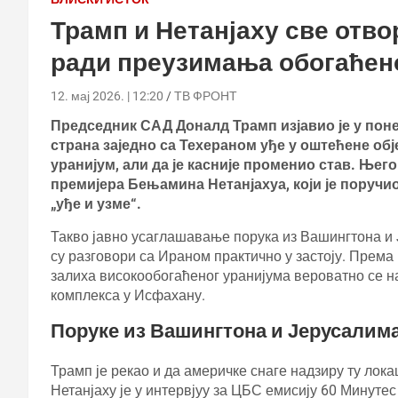
Трамп и Нетанјаху све отв
ради преузимања обогаћен
12. мај 2026. | 12:20
ТВ ФРОНТ
Председник САД Доналд Трамп изјавио је у поне
страна заједно са Техераном уђе у оштећене обј
уранијум, али да је касније променио став. Њег
премијера Бењамина Нетанјахуа, који је поручио
„уђе и узме“.
Такво јавно усаглашавање порука из Вашингтона и Ј
су разговори са Ираном практично у застоју. Према 
залиха високообогаћеног уранијума вероватно се 
комплекса у Исфахану.
Поруке из Вашингтона и Јерусалим
Трамп је рекао и да америчке снаге надзиру ту локац
Нетанјаху је у интервјуу за ЦБС емисију 60 Минутес