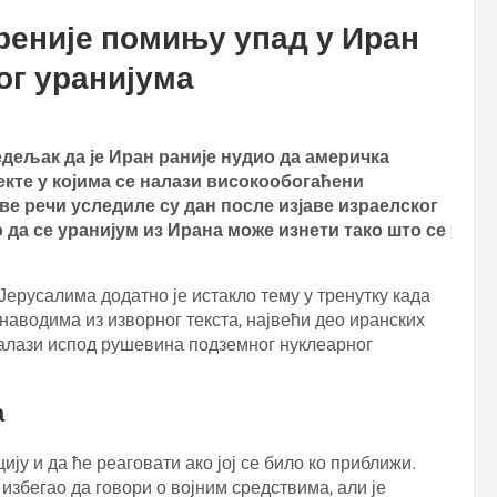
ореније помињу упад у Иран
ог уранијума
дељак да је Иран раније нудио да америчка
екте у којима се налази високообогаћени
ове речи уследиле су дан после изјаве израелског
 да се уранијум из Ирана може изнети тако што се
ерусалима додатно је истакло тему у тренутку када
наводима из изворног текста, највећи део иранских
налази испод рушевина подземног нуклеарног
а
ију и да ће реаговати ако јој се било ко приближи.
 избегао да говори о војним средствима, али је