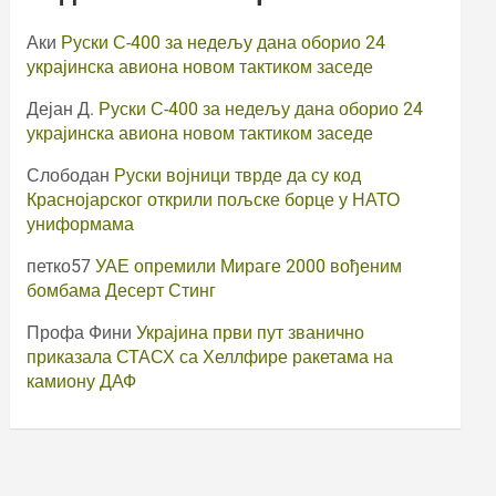
Аки
Руски С-400 за недељу дана оборио 24
украјинска авиона новом тактиком заседе
Дејан Д.
Руски С-400 за недељу дана оборио 24
украјинска авиона новом тактиком заседе
Слободан
Руски војници тврде да су код
Краснојарског открили пољске борце у НАТО
униформама
петко57
УАЕ опремили Мираге 2000 вођеним
бомбама Десерт Стинг
Профа Фини
Украјина први пут званично
приказала СТАСХ са Хеллфире ракетама на
камиону ДАФ