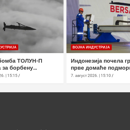
ДУСТРИЈА
ВОЈНА ИНДУСТРИЈА
бомба ТОЛУН-П
Индонезија почела г
 за борбену
прве домаће подмор
у
класе Сцорпèне
6. | 15:15
7. август 2026. | 15:10