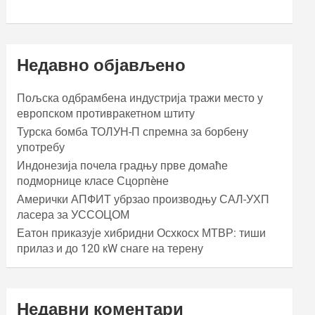
Недавно објављено
Пољска одбрамбена индустрија тражи место у
европском противракетном штиту
Турска бомба ТОЛУН-П спремна за борбену
употребу
Индонезија почела градњу прве домаће
подморнице класе Сцорпèне
Амерички АПФИТ убрзао производњу САЛ-УХП
ласера за УССОЦОМ
Еатон приказује хибридни Осхкосх МТВР: тиши
прилаз и до 120 кW снаге на терену
Недавни коментари