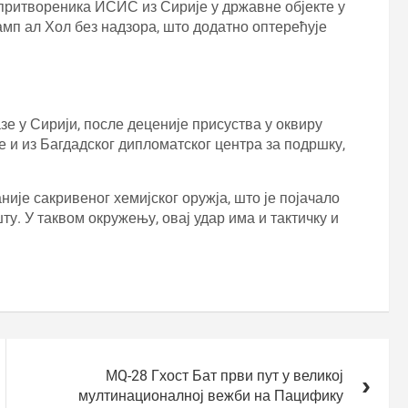
притвореника ИСИС из Сирије у државне објекте у
амп ал Хол без надзора, што додатно оптерећује
зе у Сирији, после деценије присуства у оквиру
 и из Багдадског дипломатског центра за подршку,
је сакривеног хемијског оружја, што је појачало
у. У таквом окружењу, овај удар има и тактичку и
МQ-28 Гхост Бат први пут у великој
мултинационалној вежби на Пацифику