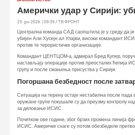
Амерички удар у Сирији: у
25. јун 2026. | 09:39
ТВ ФРОНТ
Централна команда САД саопштила је у среду да је 
убијен Али Хусејн ал Улајви, високи командант ИСИ
против те терористичке организације.
Командант ЦЕНТЦОМ-а, адмирал Бред Купер, поручи
настављају операције против преосталих ћелија И
групу и после смањења присуства у Сирији.
Погоршана безбедност после затва
Ситуација на терену остаје нестабилна после пада
оружане групе покушале су да преузму контролу на
за деловање ИСИС.
Почетком ове године, због брзих промена линија фр
ИСИС. Америчке снаге су потом обезбедиле притво