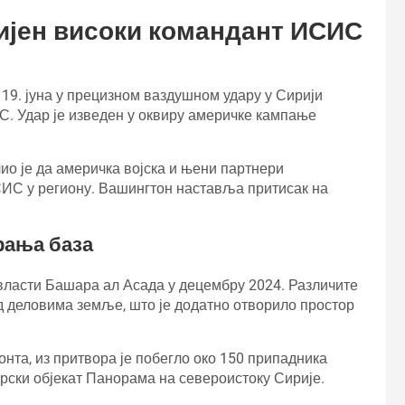
бијен високи командант ИСИС
19. јуна у прецизном ваздушном удару у Сирији
С. Удар је изведен у оквиру америчке кампање
о је да америчка војска и њени партнери
СИС у региону. Вашингтон наставља притисак на
рања база
 власти Башара ал Асада у децембру 2024. Различите
д деловима земље, што је додатно отворило простор
онта, из притвора је побегло око 150 припадника
рски објекат Панорама на североистоку Сирије.