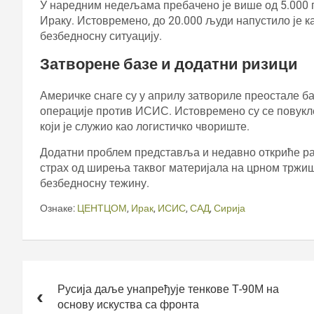
У наредним недељама пребачено је више од 5.000 
Ираку. Истовремено, до 20.000 људи напустило је к
безбедносну ситуацију.
Затворене базе и додатни ризици
Америчке снаге су у априлу затвориле преостале ба
операције против ИСИС. Истовремено су се повукле
који је служио као логистичко чвориште.
Додатни проблем представља и недавно откриће рани
страх од ширења таквог материјала на црном тржишт
безбедносну тежину.
Ознаке:
ЦЕНТЦОМ
,
Ирак
,
ИСИС
,
САД
,
Сирија
Кретање
чланка
Русија даље унапређује тенкове Т-90М на
основу искуства са фронта