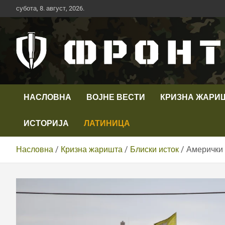
Скип
субота, 8. август, 2026.
то
цонтент
Први војни канал у Србији
Телевизија ФРОНТ
НАСЛОВНА
ВОЈНЕ ВЕСТИ
КРИЗНА ЖАРИ
ИСТОРИЈА
ЛАТИНИЦА
Насловна
Кризна жаришта
Блиски исток
Амерички 