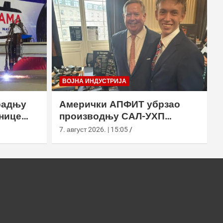
ВОЈНА ИНДУСТРИЈА
радњу
Амерички АПФИТ убрзао
нице
производњу САЛ-УХП
ласера за УССОЦОМ
7. август 2026. | 15:05