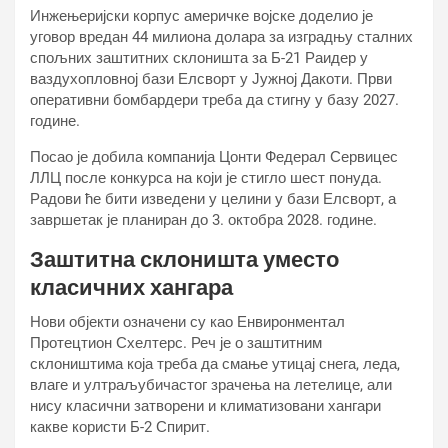
Инжењеријски корпус америчке војске доделио је
уговор вредан 44 милиона долара за изградњу сталних
спољних заштитних склоништа за Б-21 Раидер у
ваздухопловној бази Елсворт у Јужној Дакоти. Први
оперативни бомбардери треба да стигну у базу 2027.
године.
Посао је добила компанија Цонти Федерал Сервицес
ЛЛЦ после конкурса на који је стигло шест понуда.
Радови ће бити изведени у целини у бази Елсворт, а
завршетак је планиран до 3. октобра 2028. године.
Заштитна склоништа уместо
класичних хангара
Нови објекти означени су као Енвиронментал
Протецтион Схелтерс. Реч је о заштитним
склоништима која треба да смање утицај снега, леда,
влаге и ултраљубичастог зрачења на летелице, али
нису класични затворени и климатизовани хангари
какве користи Б-2 Спирит.