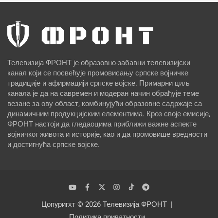
Телевизија ФРОНТ је образовно-забавни телевизијски
канал који се посвећује промовисању српске војничке
традиције и афирмацији српске војске. Примарни циљ
канала је да на савремен и модеран начин обрађује теме
везане за ову област, комбинујући образовне садржаје са
динамичним продукцијским елементима. Кроз своје емисије,
ФРОНТ настоји да гледаоцима приближи важне аспекте
војничког живота и историје, као и да промовише вредности
и достигнућа српске војске.
Цопyригхт © 2026
Телевизија ФРОНТ
Политика приватности