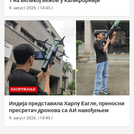
1 на великој вежби у Калифорнији
9. август 2026. | 14:45
НАОРУЖАЊЕ
Индија представила Харпy Еагле, преносни
пресретач дронова са АИ навођењем
9. август 2026. | 14:40