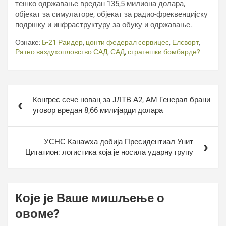
тешко одржавање вредан 135,5 милиона долара,
објекат за симулаторе, објекат за радио-фреквенцијску
подршку и инфраструктуру за обуку и одржавање.
Ознаке:
Б-21 Раидер
,
цонти федерал сервицес
,
Елсворт
,
Ратно ваздухопловство САД
,
САД
,
стратешки бомбарде?
Кретање
Конгрес сече новац за ЈЛТВ А2, АМ Генерал брани
чланка
уговор вредан 8,66 милијарди долара
УСНС Канаwха добија Пресидентиал Унит
Цитатион: логистика која је носила ударну групу
Које је Ваше мишљење о
овоме?