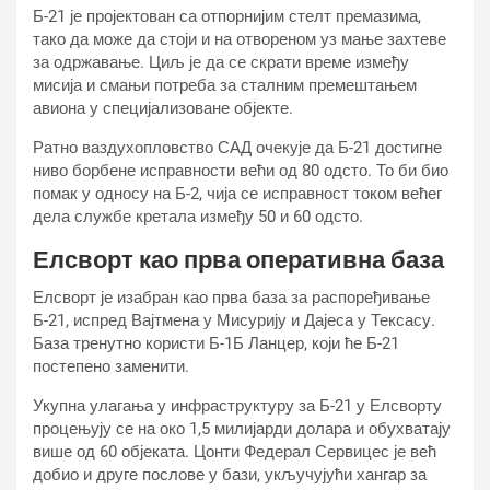
Б-21 је пројектован са отпорнијим стелт премазима,
тако да може да стоји и на отвореном уз мање захтеве
за одржавање. Циљ је да се скрати време између
мисија и смањи потреба за сталним премештањем
авиона у специјализоване објекте.
Ратно ваздухопловство САД очекује да Б-21 достигне
ниво борбене исправности већи од 80 одсто. То би био
помак у односу на Б-2, чија се исправност током већег
дела службе кретала између 50 и 60 одсто.
Елсворт као прва оперативна база
Елсворт је изабран као прва база за распоређивање
Б-21, испред Вајтмена у Мисурију и Дајеса у Тексасу.
База тренутно користи Б-1Б Ланцер, који ће Б-21
постепено заменити.
Укупна улагања у инфраструктуру за Б-21 у Елсворту
процењују се на око 1,5 милијарди долара и обухватају
више од 60 објеката. Цонти Федерал Сервицес је већ
добио и друге послове у бази, укључујући хангар за