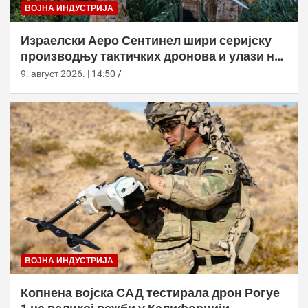
ВОЈНА ИНДУСТРИЈА
Израелски Аеро Сентинел шири серијску
производњу тактичких дронова и улази на
нова тржишта
9. август 2026. | 14:50
ВОЈНА ИНДУСТРИЈА
Копнена војска САД тестирала дрон Рогуе