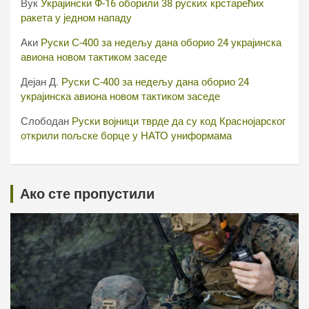
Вук
Украјински Ф-16 оборили 38 руских крстарећих
ракета у једном нападу
Аки
Руски С-400 за недељу дана оборио 24 украјинска
авиона новом тактиком заседе
Дејан Д.
Руски С-400 за недељу дана оборио 24
украјинска авиона новом тактиком заседе
Слободан
Руски војници тврде да су код Краснојарског
открили пољске борце у НАТО униформама
Ако сте пропустили