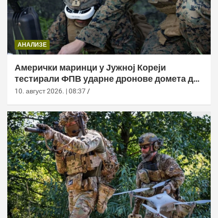
АНАЛИЗЕ
Амерички маринци у Јужној Кореји
тестирали ФПВ ударне дронове домета до
20 километара
10. август 2026. | 08:37