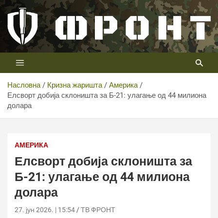
Скип
то
цонтент
Први војни канал у Србији
Телевизија ФРОНТ
Насловна
Кризна жаришта
Америка
Елсворт добија склоништа за Б-21: улагање од 44 милиона
долара
Елсворт добија склоништа за Б-21: улагање од 44
милиона долара
АМЕРИКА
Елсворт добија склоништа за
Б-21: улагање од 44 милиона
долара
27. јун 2026. | 15:54
ТВ ФРОНТ