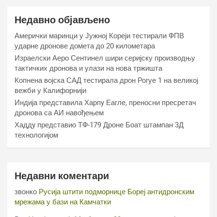
Недавно објављено
Амерички маринци у Јужној Кореји тестирали ФПВ
ударне дронове домета до 20 километара
Израелски Аеро Сентинел шири серијску производњу
тактичких дронова и улази на нова тржишта
Копнена војска САД тестирала дрон Рогуе 1 на великој
вежби у Калифорнији
Индија представила Харпy Еагле, преносни пресретач
дронова са АИ навођењем
Хаддy представио ТФ-179 Дроне Боат штампан 3Д
технологијом
Недавни коментари
звонко
Русија штити подморнице Бореј антидронским
мрежама у бази на Камчатки