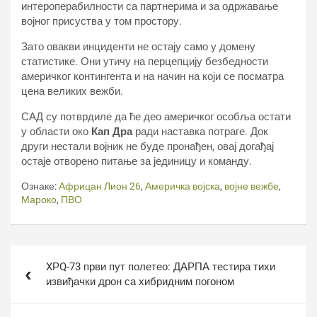
интероперабилности са партнерима и за одржавање
војног присуства у том простору.
Зато овакви инциденти не остају само у домену
статистике. Они утичу на перцепцију безбедности
америчког контингента и на начин на који се посматра
цена великих вежби.
САД су потврдиле да ће део америчког особља остати
у области око
Кап Дра
ради наставка потраге. Док
други нестали војник не буде пронађен, овај догађај
остаје отворено питање за јединицу и команду.
Ознаке:
Африцан Лион 26
,
Америчка војска
,
војне вежбе
,
Мароко
,
ПВО
Кретање
XРQ-73 први пут полетео: ДАРПА тестира тихи
чланка
извиђачки дрон са хибридним погоном