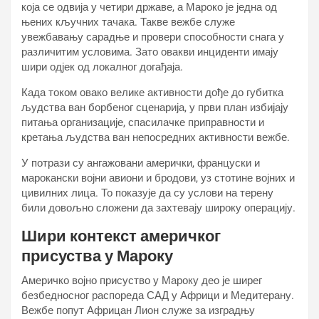
која се одвија у четири државе, а Мароко је једна од
њених кључних тачака. Такве вежбе служе
увежбавању сарадње и провери способности снага у
различитим условима. Зато овакви инциденти имају
шири одјек од локалног догађаја.
Када током овако велике активности дође до губитка
људства ван борбеног сценарија, у први план избијају
питања организације, спасилачке приправности и
кретања људства ван непосредних активности вежбе.
У потрази су ангажовани амерички, француски и
марокански војни авиони и бродови, уз стотине војних и
цивилних лица. То показује да су услови на терену
били довољно сложени да захтевају широку операцију.
Шири контекст америчког
присуства у Мароку
Америчко војно присуство у Мароку део је ширег
безбедносног распореда САД у Африци и Медитерану.
Вежбе попут Африцан Лион служе за изградњу