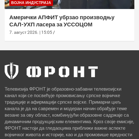
ВОЈНА ИНДУСТРИЈА
Амерички АПФИТ убрзао производњу
САЛ-УХП ласера за УССОЦОМ
7. август 2026. | 15:05
Телевизија ФРОНТ је образовно-забавни телевизијски
канал који се посвећује промовисању српске војничке
традиције и афирмацији српске војске. Примарни циљ
канала је да на савремен и модеран начин обрађује теме
везане за ову област, комбинујући образовне садржаје са
динамичним продукцијским елементима. Кроз своје емисије,
ФРОНТ настоји да гледаоцима приближи важне аспекте
војничког живота и историје, као и да промовише вредности