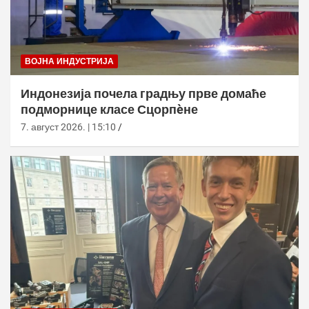
ВОЈНА ИНДУСТРИЈА
Индонезија почела градњу прве домаће
подморнице класе Сцорпèне
7. август 2026. | 15:10