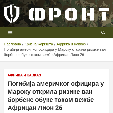
Скип
то
цонтент
Први војни канал у Србији
Телевизија ФРОНТ
Насловна
Кризна жаришта
Африка и Кавказ
Погибија америчког официра у Мароку открила ризике ван
борбене обуке током вежбе Африцан Лион 26
АФРИКА И КАВКАЗ
Погибија америчког официра у
Мароку открила ризике ван
борбене обуке током вежбе
Африцан Лион 26