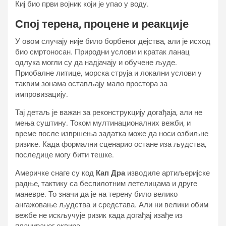
Киј био први војник који је упао у воду.
Спој терена, процене и реакције
У овом случају није било борбеног дејства, али је исход
био смртоносан. Природни услови и кратак ланац
одлука могли су да надјачају и обучене људе.
Приобалне литице, морска струја и локални услови у
таквим зонама остављају мало простора за
импровизацију.
Тај детаљ је важан за реконструкцију догађаја, али не
мења суштину. Током мултинационалних вежби, и
време после извршења задатка може да носи озбиљне
ризике. Када формални сценарио остане иза људства,
последице могу бити тешке.
Америчке снаге су код
Кап Дра
изводиле артиљеријске
радње, тактику са беспилотним летелицама и друге
маневре. То значи да је на терену било велико
ангажовање људства и средстава. Али ни велики обим
вежбе не искључује ризик када догађај изађе из