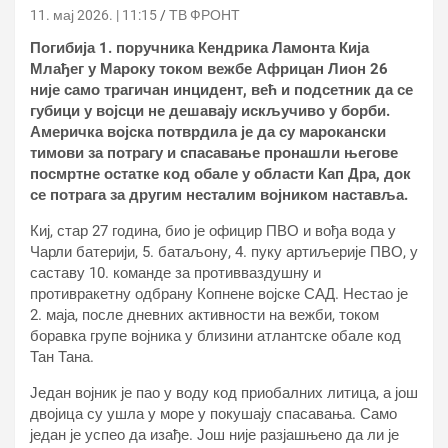
11. мај 2026. | 11:15
ТВ ФРОНТ
Погибија 1. поручника Кендрика Ламонта Кија
Млађег у Мароку током вежбе Африцан Лион 26
није само трагичан инцидент, већ и подсетник да се
губици у војсци не дешавају искључиво у борби.
Америчка војска потврдила је да су марокански
тимови за потрагу и спасавање пронашли његове
посмртне остатке код обале у области Кап Дра, док
се потрага за другим несталим војником наставља.
Киј, стар 27 година, био је официр ПВО и вођа вода у
Чарли батерији, 5. батаљону, 4. пуку артиљерије ПВО, у
саставу 10. команде за противваздушну и
противракетну одбрану Копнене војске САД. Нестао је
2. маја, после дневних активности на вежби, током
боравка групе војника у близини атлантске обале код
Тан Тана.
Један војник је пао у воду код приобалних литица, а још
двојица су ушла у море у покушају спасавања. Само
један је успео да изађе. Још није разјашњено да ли је