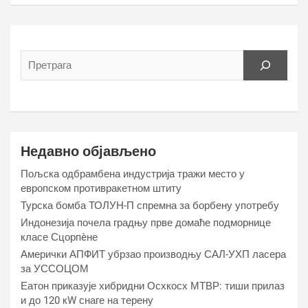
Недавно објављено
Пољска одбрамбена индустрија тражи место у
европском противракетном штиту
Турска бомба ТОЛУН-П спремна за борбену употребу
Индонезија почела градњу прве домаће подморнице
класе Сцорпèне
Амерички АПФИТ убрзао производњу САЛ-УХП ласера
за УССОЦОМ
Еатон приказује хибридни Осхкосх МТВР: тиши прилаз
и до 120 кW снаге на терену