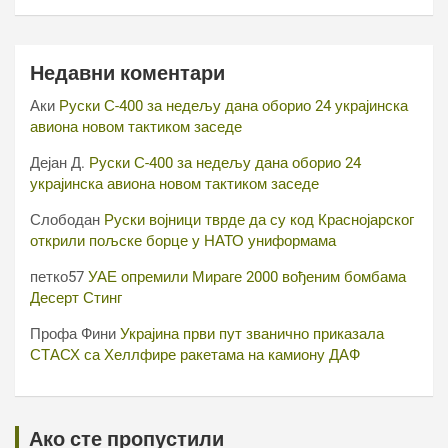
Недавни коментари
Аки
Руски С-400 за недељу дана оборио 24 украјинска
авиона новом тактиком заседе
Дејан Д.
Руски С-400 за недељу дана оборио 24
украјинска авиона новом тактиком заседе
Слободан
Руски војници тврде да су код Краснојарског
открили пољске борце у НАТО униформама
петко57
УАЕ опремили Мираге 2000 вођеним бомбама
Десерт Стинг
Профа Фини
Украјина први пут званично приказала
СТАСХ са Хеллфире ракетама на камиону ДАФ
Ако сте пропустили