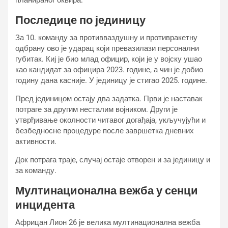
планираног оквира.
Последице по јединицу
За 10. команду за противваздушну и противракетну
одбрану ово је ударац који превазилази персонални
губитак. Киј је био млад официр, који је у војску ушао
као кандидат за официра 2023. године, а чин је добио
годину дана касније. У јединицу је стигао 2025. године.
Пред јединицом остају два задатка. Први је наставак
потраге за другим несталим војником. Други је
утврђивање околности читавог догађаја, укључујући и
безбедносне процедуре после завршетка дневних
активности.
Док потрага траје, случај остаје отворен и за јединицу и
за команду.
Мултинационална вежба у сенци
инцидента
Африцан Лион 26 је велика мултинационална вежба