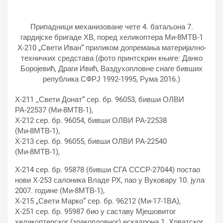
Припадници механизоване чете 4. батаљона 7.
гардијске бригаде ХВ, поред хеликоптера Ми-8МТВ-1
Х-210 „Свети Иван“ приликом допремања материјално-
техничких средстава (фото принтскрин књиге: Данко
Боројевић, Драги Ивић, Ваздухопловне снаге бивших
република СФРЈ 1992-1995, Рума 2016.)
Х-211 ,,Свети Донат“ сер. бр. 96053, бивши ОЛВИ
РА-22537 (Ми-8МТВ-1),
Х-212 сер. бр. 96054, бивши ОЛВИ РА-22538
(Ми-8МТВ-1),
Х-213 сер. бр. 96055, бивши ОЛВИ РА-22540
(Ми-8МТВ-1),
Х-214 сер. бр. 95878 (бивши СГА СССР-27044) постао
нови Х-253 салоника Владе РХ, пао у Вуковару 10. јула
2007. године (Ми-8МТВ-1),
Х-215 „Свети Марко“ сер. бр. 96212 (Ми-17-1ВА),
Х-251 сер. бр. 95987 био у саставу Мјешовитог
хеликоптерског (зракопловног) ескадрона 1. Хрватског