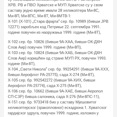
ХРВ. РВ и ПВО Хрватске и МУП Хрватске су у свом
саставу једно време имали 28 хеликоптера Ми-8С,
Ми-8П, Ми-8ПС, Ми-8Т, Ми-8МТВ-1:
Х-101 (Х-101) „Стара фрајла“ сер. бр. 10989 (бивши ЈРВ
12271) заробљен код Петриње 22. септембра 1991.
године повучен из наоружања 1999. године (Ми-8Т),
Х-102 сер. бр. 10826 (бивши 9А-ХАА, бивши ОК-ДXН
Слов Аир) повучен 1999. године (Ми-8П),
Х-103 сер. бр. 10824 (бивши 9А-ХАБ, бивши ОК-ДXН
Слов Аир) коришћен од стране МУП РХ, повучен 1993.
године (Ми-8Т),
Х-104 ,,Свети Никола“ сер. бр. 99254291 (бивши 9А-ХХХ,
бивши Аерофлот РА-25775), сада Х-274 (Ми-8Т),
Х-105 сер. бр. 992542272 (бивши 9А-ХИХ, бивши
Аерофлот РА-25774), сада Х-275 (Ми-8Т),
Х-106 сер. бр. 10662 (бивши 9А-ХАЕ, бивши Аеропол
СП-СЗР) бивша салоника, сада Х-276 (Ми-8ПС-11),
Х-151 сер. бр. 9733418 био у саставу Мјешовитог
хеликоптерског (зракопловног) ескадрона 1. Хрватског
гардијског здруга, повучен 1999. године, изложен у