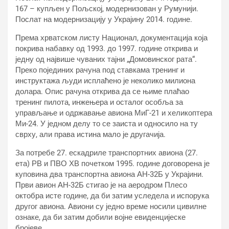
167 – купљен у Пољској, модернизован у Румунији.
Послат на модернизацију у Украјину 2014. године.
Према хрватском листу Национал, документација која
покрива набавку од 1993. до 1997. године открива и
једну од највише чуваних тајни „Домовинског рата“.
Преко појединих рачуна под ставкама тренинг и
инструктажа људи исплаћено је неколико милиона
долара. Опис рачуна открива да се њиме плаћао
тренинг пилота, инжењера и осталог особља за
управљање и одржавање авиона МиГ-21 и хеликоптера
Ми-24. У једном делу то се заиста и односило на ту
сврху, али права истина мало је другачија.
За потребе 27. ескадриле транспортних авиона (27.
ета) РВ и ПВО ХВ почетком 1995. године договорена је
куповина два транспортна авиона АН-32Б у Украјини.
Први авион АН-32Б стигао је на аеродром Плесо
октобра исте године, да би затим уследела и испорука
другог авиона. Авиони су једно време носили цивилне
ознаке, да би затим добили војне евиденцијеске
бројеве.