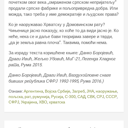
почетком овог века „омраженом српском непријатељу“
продали српске фабрике и пољопривредна добра. Или
можда, тако треба у име демократије и људских права?
Ко је наоружавао Хрватску у Домовинском рату?
Чињенице јасно показују, ко хоће то да види јасно је. Ко
неће, нека се и даље бави теоријама завере и тврди,
„да је земља равна плоча“. Таквима, помоћи нема.
За израду текста коришћене књиге:
Данко Боројевић,
Драги Ивић, Жељко Убовић, МиГ-21, Легенда Хладног
рата, Рума 2015.
Данко Боројевић, Драги Ивић, Ваздухопловне снаге
бивших република СФРЈ 1992-1995, Рума 2016.)
Ознаке:
Аргентина
,
Војска Србије
,
Загреб
,
ЈНА
,
наоружање
,
пољска
,
рат
,
румунија
,
Русија
,
С-300
,
САД
,
СВК
,
СРЈ
,
СССР
,
СФРЈ
,
Украјина
,
ХВО
,
хрватска
Кретање