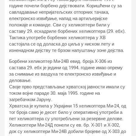
године почели борбено дејствовати. Коришћени су за
савладавање непријатељских отпорних тачака,
електронско извиђање, напад на артиљеријске
положаје и команде. Сви су хеликоптери били у
саставу 29. ескадриле борбених хеликоптера (29. ебх).
Тактика употребе борбених хеликоптера у ХВ
састојала се од доласка до циља у ниском лету и
изненадном дејству те брзом напуштању зоне дејства.
Борбени хеликоптер Ми-24В евид. броја Х-306 из
састава 29. ебх је једини од 1994. године имао опрему
за снимање из ваздуха те електронско извиђање и
деловање.
Своје прво представљање хрватској јавности имали су
током војне параде 30. маја 1995. године на
загребачком Јаруну.
Хрватска је купила у Украјини 15 хеликоптера Ми-24, од
тог броја само је десет било у оперативној употреби а
пет хеликоптера су употребљени за резервне делове.
Хеликоптери Ми-24Д понели су ев. бр. Х-301 и Х-302,
док су хеликоптери Ми-24В добили бројеве од Х-303 до