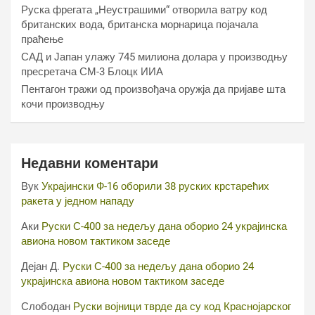
Руска фрегата „Неустрашими“ отворила ватру код
британских вода, британска морнарица појачала
праћење
САД и Јапан улажу 745 милиона долара у производњу
пресретача СМ-3 Блоцк ИИА
Пентагон тражи од произвођача оружја да пријаве шта
кочи производњу
Недавни коментари
Вук
Украјински Ф-16 оборили 38 руских крстарећих
ракета у једном нападу
Аки
Руски С-400 за недељу дана оборио 24 украјинска
авиона новом тактиком заседе
Дејан Д.
Руски С-400 за недељу дана оборио 24
украјинска авиона новом тактиком заседе
Слободан
Руски војници тврде да су код Краснојарског