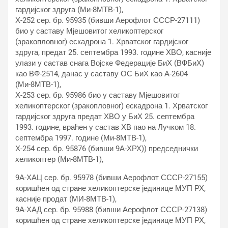
гардијског здруга (Ми-8МТВ-1),
Х-252 сер. бр. 95935 (бивши Аерофлот СССР-27111)
био у саставу Мјешовитог хеликоптерског
(зракопловног) ескадрона 1. Хрватског гардијског
здруга, предат 25. септембра 1993. године ХВО, касније
улази у састав снага Војске Федерације БиХ (ВФБиХ)
као ВФ-2514, данас у саставу ОС БиХ као А-2604
(Ми-8МТВ-1),
Х-253 сер. бр. 95986 био у саставу Мјешовитог
хеликоптерског (зракопловног) ескадрона 1. Хрватског
гардијског здруга предат ХВО у БиХ 25. септембра
1993. године, враћен у састав ХВ пао на Лучком 18.
септембра 1997. године (Ми-8МТВ-1),
Х-254 сер. бр. 95876 (бивши 9А-ХРХ)) председнички
хеликоптер (Ми-8МТВ-1),
9А-ХАЦ сер. бр. 95978 (бивши Аерофлот СССР-27155)
коришћен од стране хеликоптерске јединице МУП РХ,
касније продат (МИ-8МТВ-1),
9А-ХАД сер. бр. 95988 (бивши Аерофлот СССР-27138)
коришћен од стране хеликоптерске јединице МУП РХ,