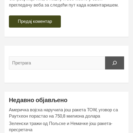
прегледачу веба за следећи пут када коментаришем.
Недавно објављено
Америчка војска наручила још ракета ТОW, уговор са
Раyтхеон порастао на 750,8 милиона долара
Зеленски тражи од Пољске и Немачке још ракета-
пресретача