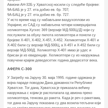
Авиони АН-32Б у Хрватској носили су следеће бројеве:
9А-БАБ је у 27. ета добио ев. бр. 707;
9А-БАЦ је у 27. ета добио ев. бр. 727.
У исто време кад су набављани ваздухоплови из
Украјине, из САД су набављена четири комерцијална
хеликоптера Хугхес 369 (верзије МД-500Ц/Д) који су
послужили за обуку пилота хеликоптера и понели су
бројеве Х-401, Х-402, Х-451, Х-452. Хеликоптери Х-401 и
Х-402 били су верзије МД-500Ц, а Х-451 и Х-452 били су
верзије МД-500Д. Хеликоптер Х-401 имао је удес и
брисан је из евиденције. Хеликоптери су из наоружања
повучени крајем деведесетих година двадесетог века.
АФЕРА С-300
У Загребу на Јаруну 30. маја 1995. године одржана је
војна параде поводом Дана државности Републике
Хрватске. Тог дана, Хрватска је приказала већину
наоружања с којим је располагала од авиона преко
хеликоптера, тенкова до ракета. Када је реч о ракетама,
тог дана на Јаруну показана су два возила-тегљачи који