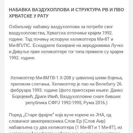
НАБАВКА ВАЗДУХОПЛОВА И СТРУКТУРА РВ И ПВО
ХРВАТСКЕ У РАТУ
Озбиљнију набавку ваздухоплова за потребе свог
ваздухопловства, Хрватска отпочиње крајем 1992.
године. Тад почињу испоруке хеликоптера Ми-8Т и
Ми-8П/ПС. Ескадриле базиране на аеродромима Лучко
и Дивуље прве хеликоптере тог типа примиле су крајем
1992. године.
Хеликоптер Ми-8МТВ-1 Х-208 у цивилној шеми бојења,
приликом слетања. Хеликоптер је пао на Велебиту 26.
фебруара 1993. године (фото принтскрин књиге: Данко
Боројевић, Драги Ивић, Ваздухопловне снаге бивших
република СФРЈ 1992-1995, Рума 2016.)
Поред „Старе фрајле“ која вуче корене из ЈНА, од
словачког авиопревозника Слов Ер (Слов Аир)
набављена су два хеликоптера (1 Ми-8П и 1 Ми-8Т), из