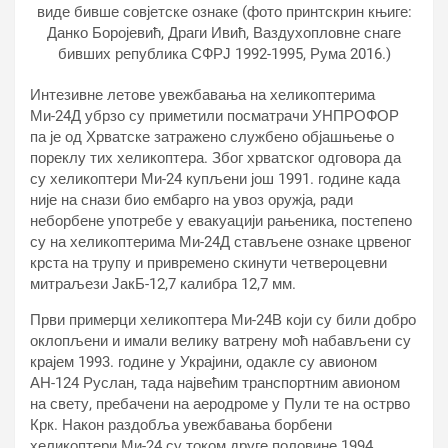
виде бивше совјетске ознаке (фото принтскрин књиге:
Данко Боројевић, Драги Ивић, Ваздухопловне снаге
бивших република СФРЈ 1992-1995, Рума 2016.)
Интезивне летове увежбавања на хеликоптерима
Ми-24Д убрзо су приметили посматрачи УНПРОФОР
па је од Хрватске затражено службено објашњење о
пореклу тих хеликоптера. Због хрватског одговора да
су хеликоптери Ми-24 купљени још 1991. године када
није на снази био ембарго на увоз оружја, ради
неборбене употребе у евакуацији рањеника, постепено
су на хеликоптерима Ми-24Д стављене ознаке црвеног
крста на трупу и привремено скинути четвероцевни
митраљези ЈакБ-12,7 калибра 12,7 мм.
Први примерци хеликоптера Ми-24В који су били добро
оклопљени и имали велику ватрену моћ набављени су
крајем 1993. године у Украјини, одакле су авионом
АН-124 Руслан, тада највећим транспортним авионом
на свету, пребачени на аеродроме у Пули те на острво
Крк. Након раздобља увежбавања борбени
хеликоптери Ми-24 су током друге половине 1994.