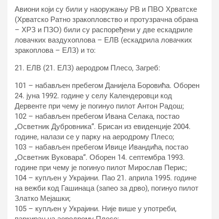
Авиони који су били у наоружању РВ и ПВО Хрватске
(Хрватско Ратно зракопловство и протузрачна обрана
– ХРЗ и ПЗО) били су распоређени у две ескадриле
ловачких ваздухоплова – ЕЛВ (ескадрила ловачких
зракоплова – ЕЛЗ) и то:
21. ЕЛВ (21. ЕЛЗ) аеродром Плесо, Загреб:
101 – набављен пребегом Данијела Боровића. Оборен
24. јуна 1992. године у селу Календеровци код
Дервенте при чему је погинуо пилот Антон Радош;
102 – набављен пребегом Ивана Селака, постао
„Осветник Дубровника“. Брисан из евиденције 2004.
године, налази се у парку на аеродрому Плесо;
103 – набављен пребегом Ивице Ивандића, постао
„Осветник Вуковара“. Оборен 14. септембра 1993.
године при чему је погинуо пилот Мирослав Перис;
104 – купљен у Украјини. Пао 21. априла 1995. године
на вежби код Гашинаца (запео за дрво), погинуо пилот
Златко Мејашки;
105 – купљен у Украјини. Није више у употреби,