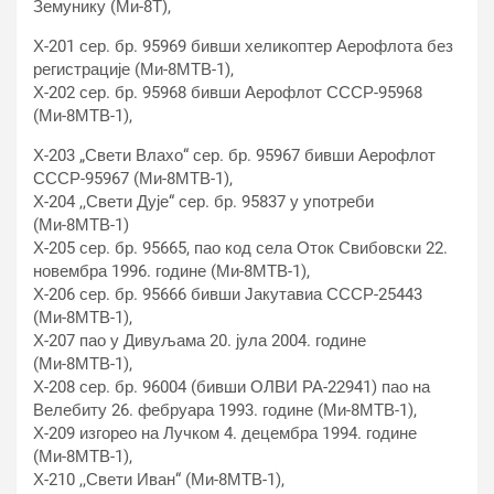
Земунику (Ми-8Т),
Х-201 сер. бр. 95969 бивши хеликоптер Аерофлота без
регистрације (Ми-8МТВ-1),
Х-202 сер. бр. 95968 бивши Аерофлот СССР-95968
(Ми-8МТВ-1),
Х-203 „Свети Влахо“ сер. бр. 95967 бивши Аерофлот
СССР-95967 (Ми-8МТВ-1),
Х-204 ,,Свети Дује“ сер. бр. 95837 у употреби
(Ми-8МТВ-1)
Х-205 сер. бр. 95665, пао код села Оток Свибовски 22.
новембра 1996. године (Ми-8МТВ-1),
Х-206 сер. бр. 95666 бивши Јакутавиа СССР-25443
(Ми-8МТВ-1),
Х-207 пао у Дивуљама 20. јула 2004. године
(Ми-8МТВ-1),
Х-208 сер. бр. 96004 (бивши ОЛВИ РА-22941) пао на
Велебиту 26. фебруара 1993. године (Ми-8МТВ-1),
Х-209 изгорео на Лучком 4. децембра 1994. године
(Ми-8МТВ-1),
Х-210 ,,Свети Иван“ (Ми-8МТВ-1),