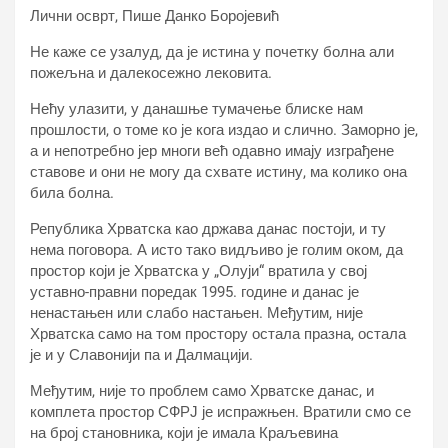
Лични осврт, Пише Данко Боројевић
Не каже се узалуд, да је истина у почетку болна али
пожељна и далекосежно лековита.
Нећу улазити, у данашње тумачење блиске нам
прошлости, о томе ко је кога издао и слично. Заморно је,
а и непотребно јер многи већ одавно имају изграђене
ставове и они не могу да схвате истину, ма колико она
била болна.
Република Хрватска као држава данас постоји, и ту
нема поговора. А исто тако видљиво је голим оком, да
простор који је Хрватска у „Олуји“ вратила у свој
уставно-правни поредак 1995. године и данас је
ненастањен или слабо настањен. Међутим, није
Хрватска само на том простору остала празна, остала
је и у Славонији па и Далмацији.
Међутим, није то проблем само Хрватске данас, и
комплета простор СФРЈ је испражњен. Вратили смо се
на број становника, који је имала Краљевина