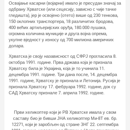
Освајање касарни (војарни) имало је пресудан значај за
одбрану Хрватске (или сецесију, зависно с чије тачке
гледишта), јер је освојено (отето) више од 230 тенкова,
150 оклопних транспортера, 18 различитих бродова,
400 већих артиљеријских оруђа, 180.000 пушака,
огромна количина муниције и друга војна опрема,
укупне вједност у износу од 700 милиона америчких
долара.
Хрватска је своју назависност од СФРЈ прогласила 8.
октобра 1991. године. Прва држава која је признала
Хрватску била је Украјина, која је то учинила 11.
децембра 1991. године. Три дана после, 14. децембра
1991. године, Хрватску је признала и Летонија. Русија је
признала Хрватску 17. фебруара 1992. године, док су
САД Хрватску признале 7. априла 1992. године.
Први хеликоптер који је РВ Хрватске имала у свом
саставу био је бивши ЈНА хеликоптер Ми-8Т ев. бр.
12271, који је заробљен од стране ЗНГ 22. септембра