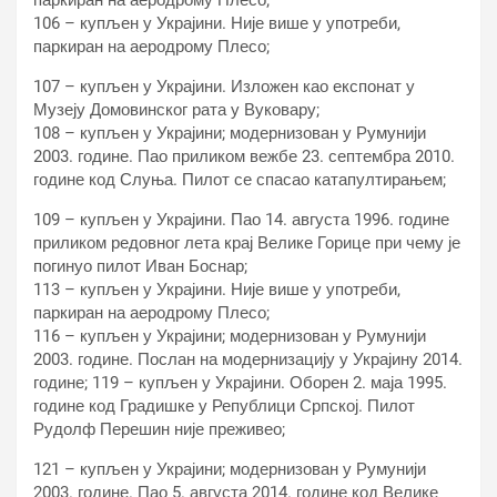
паркиран на аеродрому Плесо;
106 – купљен у Украјини. Није више у употреби,
паркиран на аеродрому Плесо;
107 – купљен у Украјини. Изложен као експонат у
Музеју Домовинског рата у Вуковару;
108 – купљен у Украјини; модернизован у Румунији
2003. године. Пао приликом вежбе 23. септембра 2010.
године код Слуња. Пилот се спасао катапултирањем;
109 – купљен у Украјини. Пао 14. августа 1996. године
приликом редовног лета крај Велике Горице при чему је
погинуо пилот Иван Боснар;
113 – купљен у Украјини. Није више у употреби,
паркиран на аеродрому Плесо;
116 – купљен у Украјини; модернизован у Румунији
2003. године. Послан на модернизацију у Украјину 2014.
године; 119 – купљен у Украјини. Оборен 2. маја 1995.
године код Градишке у Републици Српској. Пилот
Рудолф Перешин није преживео;
121 – купљен у Украјини; модернизован у Румунији
2003. године. Пао 5. августа 2014. године код Велике