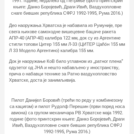
1991. године, недалеко од Петриње (фото принтскрин
књиге: Данко Боројевић, Драги Ивић, Ваздухопловне
снаге бивших република СФРЈ 1992-1995, Рума 2016.)
Део наоружања Хрватска је набавила из Румуније, пре
свега њихове самоходне вишецевне бацаче ракета
АПР-40 (АПР-40) калибра 122 мм, док су из Аргентине
стигли топови Цитер 155 мм Л-33 (ЦИТЕР Цаñóн 155 мм
Л 33 Модело Аргентино) калибра 155 мм.
Док је наоружање КоВ било углавном из „ратног плена“
одузетог од ЈНА и нешто набављено у иностранству,
прича о набавци технике за Ратно ваздухопловство
Хрватске, доста је занимљивија.
Пилот Данијел Боровић (трећи по реду у комбинезону
са кацигом) и пилот Рудолф Перешин (први поред носа
авиона) са групом механичара РВ Хрватске маја 1992.
године (фото принтскрин књиге: Данко Боројевић, Драги
Ивић, Ваздухопловне снаге бивших република СФРЈ
1992-1995, Рума 2016.)