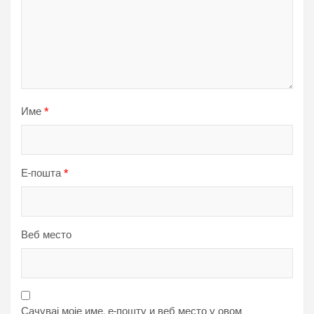
Име
*
Е-пошта
*
Веб место
Сачувај моје име, е-пошту и веб место у овом