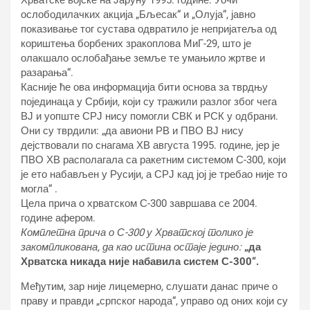
Хрватске војске на Јаруну 1995. године. Уочи
ослободилачких акција „Бљесак“ и „Олуја“, јавно
показивање тог сустава одвратило је непријатеља од
кориштења борбених зракоплова МиГ-29, што је
олакшало ослобађање земље те умањило жртве и
разарања“.
Касније ће ова информација бити основа за тврдњу
појединаца у Србији, који су тражили разлог због чега
ВЈ и уопште СРЈ нису помогли СВК и РСК у одбрани.
Они су тврдили: „да авиони РВ и ПВО ВЈ нису
дејствовали по снагама ХВ августа 1995. године, јер је
ПВО ХВ располагала са ракетним системом С-300, који
је ето набављен у Русији, а СРЈ кад јој је требао није то
могла“ .
Цела прича о хрватском С-300 завршава се 2004.
године афером.
Комплетна прича о С-300 у Хрватској толико је
закомпликована, да као истина остаје једино:
„да
Хрватска никада није набавила систем С-300“.
Међутим, зар није лицемерно, слушати данас приче о
праву и правди „српског народа“, управо од оних који су