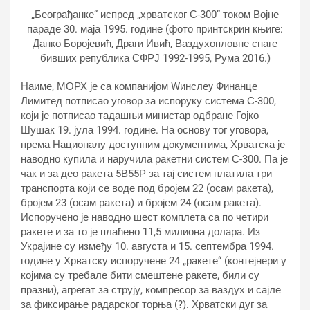
„Београђанке“ испред „хрватског С-300“ током Војне
параде 30. маја 1995. године (фото принтскрин књиге:
Данко Боројевић, Драги Ивић, Ваздухопловне снаге
бивших република СФРЈ 1992-1995, Рума 2016.)
Наиме, МОРХ је са компанијом Wинслеy Финанце
Лимитед потписао уговор за испоруку система С-300,
који је потписао тадашњи министар одбране Гојко
Шушак 19. јула 1994. године. На основу тог уговора,
према Националу доступним документима, Хрватска је
наводно купила и наручила ракетни систем С-300. Па је
чак и за део ракета 5В55Р за тај систем платила три
транспорта који се воде под бројем 22 (осам ракета),
бројем 23 (осам ракета) и бројем 24 (осам ракета).
Испоручено је наводно шест комплета са по четири
ракете и за то је плаћено 11,5 милиона долара. Из
Украјине су између 10. августа и 15. септембра 1994.
године у Хрватску испоручене 24 „ракете“ (контејнери у
којима су требале бити смештене ракете, били су
празни), агрегат за струју, компресор за ваздух и сајле
за фиксирање радарског торња (?). Хрватски дуг за