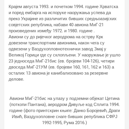
Крајем августа 1993. и почетком 1994. године Хрватска
и поред ембарга на испоруке наоружања успева да
преко Украјине из различитих бивших средњоазијских
совјетских република, набави 40 авиона МиГ-21
произведених између 1972. и 1980. године .
Авиони су до ријечког аеродрома на острву Крк
довезени транспортним авионима, након чега су
одвезени у Ваздухопловнотехнички завод Змај у
Великој Горици где су склопљени. У наоружање је ушло
23 једноседа МиГ-21бис (ев. бројеви 104-126), четири
двоседа МиГ-21УМ (ев. бројеви 160, 161, 162 и 163) а
осталих 13 авиона је канибализовано за резервне
делове.
Авиони МиГ-21бис на улазу у подземни објекат Цетина
(поткопи Пантана), аеродром Дивуље код Сплита 1994.
године (фото принтскрин књиге: Данко Боројевић, Драги
Ивић, Ваздухопловне снаге бивших република СФРЈ
1992-1995, Рума 2016.)