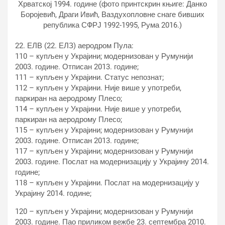
Хрватској 1994. године (фото принтскрин књиге: Данко
Боројевић, Драги Ивић, Ваздухопловне снаге бивших
република СФРЈ 1992-1995, Рума 2016.)
22. ЕЛВ (22. ЕЛЗ) аеродром Пула:
110 – купљен у Украјини; модернизован у Румунији
2003. године. Отписан 2013. године;
111 – купљен у Украјини. Статус непознат;
112 – купљен у Украјини. Није више у употреби,
паркиран на аеродрому Плесо;
114 – купљен у Украјини. Није више у употреби,
паркиран на аеродрому Плесо;
115 – купљен у Украјини; модернизован у Румунији
2003. године. Отписан 2013. године;
117 – купљен у Украјини; модернизован у Румунији
2003. године. Послат на модернизацију у Украјину 2014.
године;
118 – купљен у Украјини. Послат на модернизацију у
Украјину 2014. године;
120 – купљен у Украјини; модернизован у Румунији
2003. године. Пао приликом вежбе 23. септембра 2010.