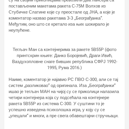
су на својим приколицама превозили два лансера са
постављеним макетама ракета С-75М Волхов из
Стубичке Слатине које су преостале од ЈНА, а које је
коментатор назвао ракетама З-З „Београђанка“.
Међутим, оно што се кретало иза њих шокирало је
неупућене.
Тегљач Ман са контејнерима за ракете 5В55Р (фото
принтскрин књиге: Данко Боројевић, Драги Ивић,
Ваздухопловне снаге бивших република СФРЈ 1992-
1995, Рума 2016.)
Наиме, коментатор је најавио РС ПВО С-300, али се тај
систем „разликовао“ од оригинала. Иза „Београђанки“
ишао је тегљач МАН на чијој су се приколици налазила
четири контејнера која су подсећала на контејнере
ракета 5В55Р из система С-300. У суштини то је
успешно изведена психолошка игра, у коју су се
„упецали“ и многи, а пре свега обавештајни стручњаци.