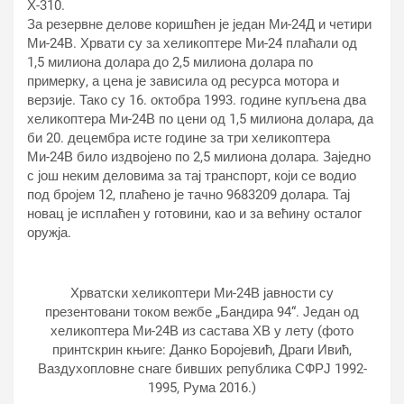
Х-310.
За резервне делове коришћен је један Ми-24Д и четири
Ми-24В. Хрвати су за хеликоптере Ми-24 плаћали од
1,5 милиона долара до 2,5 милиона долара по
примерку, а цена је зависила од ресурса мотора и
верзије. Тако су 16. октобра 1993. године купљена два
хеликоптера Ми-24В по цени од 1,5 милиона долара, да
би 20. децембра исте године за три хеликоптера
Ми-24В било издвојено по 2,5 милиона долара. Заједно
с још неким деловима за тај транспорт, који се водио
под бројем 12, плаћено је тачно 9683209 долара. Тај
новац је исплаћен у готовини, као и за већину осталог
оружја.
Хрватски хеликоптери Ми-24В јавности су
презентовани током вежбе „Бандира 94“. Један од
хеликоптера Ми-24В из састава ХВ у лету (фото
принтскрин књиге: Данко Боројевић, Драги Ивић,
Ваздухопловне снаге бивших република СФРЈ 1992-
1995, Рума 2016.)