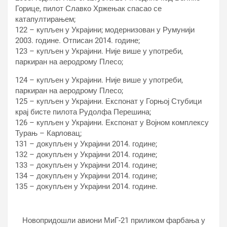
Горице, пилот Славко Хржењак спасао се
катапултирањем;
122 – купљен у Украјини; модернизован у Румунији
2003. године. Отписан 2014. године;
123 – купљен у Украјини. Није више у употреби,
паркиран на аеродрому Плесо;
124 – купљен у Украјини. Није више у употреби,
паркиран на аеродрому Плесо;
125 – купљен у Украјини. Експонат у Горњој Стубици
крај бисте пилота Рудолфа Перешина;
126 – купљен у Украјини. Експонат у Војном комплексу
Турањ – Карловац;
131 – докупљен у Украјини 2014. године;
132 – докупљен у Украјини 2014. године;
133 – докупљен у Украјини 2014. године;
134 – докупљен у Украјини 2014. године;
135 – докупљен у Украјини 2014. године.
Новопридошли авиони МиГ-21 приликом фарбања у