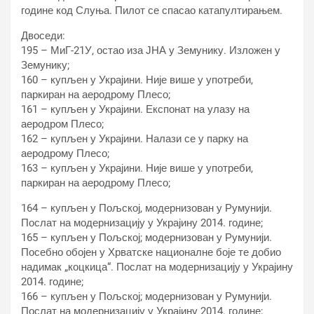
године код Слуња. Пилот се спасао катапултирањем.
Двоседи:
195 – МиГ-21У, остао иза ЈНА у Земунику. Изложен у
Земунику;
160 – купљен у Украјини. Није више у употреби,
паркиран на аеродрому Плесо;
161 – купљен у Украјини. Експонат на улазу на
аеродром Плесо;
162 – купљен у Украјини. Налази се у парку на
аеродрому Плесо;
163 – купљен у Украјини. Није више у употреби,
паркиран на аеродрому Плесо;
164 – купљен у Пољској, модернизован у Румунији.
Послат на модернизацију у Украјину 2014. године;
165 – купљен у Пољској; модернизован у Румунији.
Посебно обојен у Хрватске националне боје те добио
надимак „коцкица“. Послат на модернизацију у Украјину
2014. године;
166 – купљен у Пољској; модернизован у Румунији.
Послат на модернизацију у Украјину 2014. године;