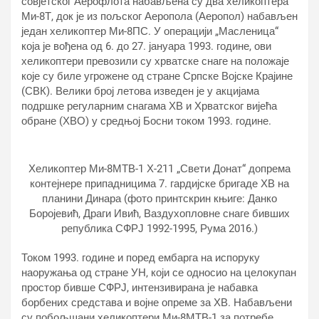
совјетског Аерофлота набављена су два хеликоптера
Ми-8Т, док је из пољског Аеропола (Аеропол) набављен
један хеликоптер Ми-8ПС. У операцији „Масленица“
која је вођена од 6. до 27. јануара 1993. године, ови
хеликоптери превозили су хрватске снаге на положаје
које су биле угрожене од стране Српске Војске Крајине
(СВК). Велики број летова изведен је у акцијама
подршке регуларним снагама ХВ и Хрватског вијећа
обране (ХВО) у средњој Босни током 1993. године.
Хеликоптер Ми-8МТВ-1 Х-211 „Свети Донат“ допрема
контејнере припадницима 7. гардијске бригаде ХВ на
планини Динара (фото принтскрин књиге: Данко
Боројевић, Драги Ивић, Ваздухопловне снаге бивших
република СФРЈ 1992-1995, Рума 2016.)
Током 1993. године и поред ембарга на испоруку
наоружања од стране УН, који се односио на целокупан
простор бивше СФРЈ, интензивирана је набавка
борбених средстава и војне опреме за ХВ. Набављени
су побољшани хеликоптери Ми-8МТВ-1 за потребе