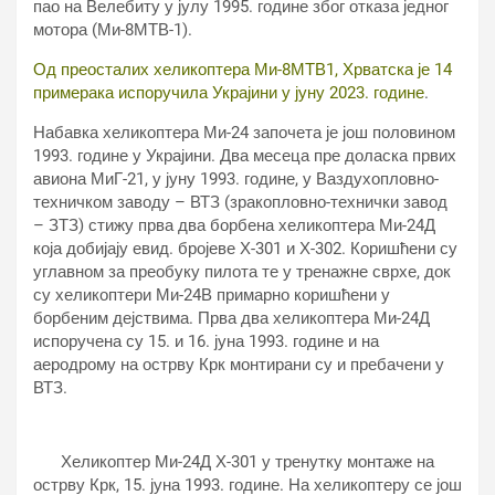
пао на Велебиту у јулу 1995. године због отказа једног
мотора (Ми-8МТВ-1).
Од преосталих хеликоптера Ми-8МТВ1, Хрватска је 14
примерака испоручила Украјини у јуну 2023. године
.
Набавка хеликоптера Ми-24 започета је још половином
1993. године у Украјини. Два месеца пре доласка првих
авиона МиГ-21, у јуну 1993. године, у Ваздухопловно-
техничком заводу – ВТЗ (зракопловно-технички завод
– ЗТЗ) стижу прва два борбена хеликоптера Ми-24Д
која добијају евид. бројеве Х-301 и Х-302. Коришћени су
углавном за преобуку пилота те у тренажне сврхе, док
су хеликоптери Ми-24В примарно коришћени у
борбеним дејствима. Прва два хеликоптера Ми-24Д
испоручена су 15. и 16. јуна 1993. године и на
аеродрому на острву Крк монтирани су и пребачени у
ВТЗ.
Хеликоптер Ми-24Д Х-301 у тренутку монтаже на
острву Крк, 15. јуна 1993. године. На хеликоптеру се још