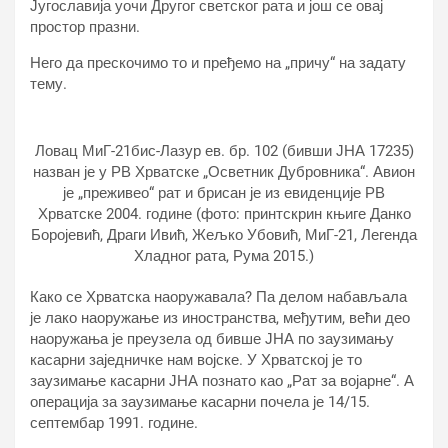
Југославија уочи Другог светског рата и још се овај
простор празни.
Него да прескочимо то и пређемо на „причу“ на задату
тему.
Ловац МиГ-21бис-Лазур ев. бр. 102 (бивши ЈНА 17235)
назван је у РВ Хрватске „Осветник Дубровника“. Авион
је „преживео“ рат и брисан је из евиденције РВ
Хрватске 2004. године (фото: принтскрин књиге Данко
Боројевић, Драги Ивић, Жељко Убовић, МиГ-21, Легенда
Хладног рата, Рума 2015.)
Како се Хрватска наоружавала? Па делом набављала
је лако наоружање из иностранства, међутим, већи део
наоружања је преузела од бивше ЈНА по заузимању
касарни заједничке нам војске. У Хрватској је то
заузимање касарни ЈНА познато као „Рат за војарне“. А
операција за заузимање касарни почела је 14/15.
септембар 1991. године.