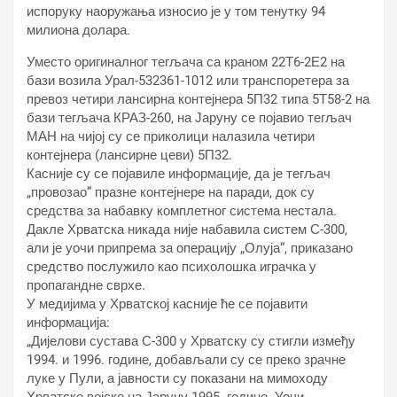
испоруку наоружања износио је у том тенутку 94
милиона долара.
Уместо оригиналног тегљача са краном 22Т6-2Е2 на
бази возила Урал-532361-1012 или транспоретера за
превоз четири лансирна контејнера 5П32 типа 5Т58-2 на
бази тегљача КРАЗ-260, на Јаруну се појавио тегљач
МАН на чијој су се приколици налазила четири
контејнера (лансирне цеви) 5П32.
Касније су се појавиле информације, да је тегљач
„провозао“ празне контејнере на паради, док су
средства за набавку комплетног система нестала.
Дакле Хрватска никада није набавила систем С-300,
али је уочи припрема за операцију „Олуја“, приказано
средство послужило као психолошка играчка у
пропагандне сврхе.
У медијима у Хрватској касније ће се појавити
информација:
„Дијелови сустава С-300 у Хрватску су стигли између
1994. и 1996. године, добављали су се преко зрачне
луке у Пули, а јавности су показани на мимоходу