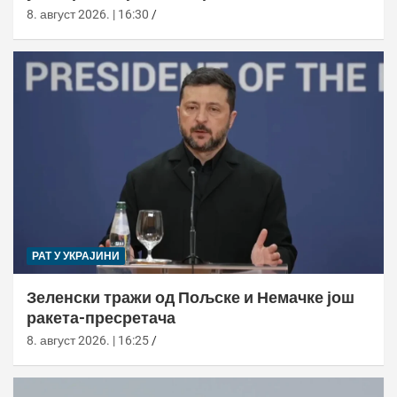
милиона долара
8. август 2026. | 16:30
РАТ У УКРАЈИНИ
Зеленски тражи од Пољске и Немачке још
ракета-пресретача
8. август 2026. | 16:25