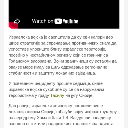
Израелска војска је саопштила да су ови напори део
шире стратегије за спречавање противничких снага да
успоставе упориште близу израелске територије,
посебно у нестабилном региону који се граничи са
Голанском висоравни. Војни званичници су истакли да
овакве мере имају за циљ одржавање регионалне
стабилности и заштиту локалних заједница.
У повезаном инциденту прошле седмице, снаге
израелске војске сукобиле су се са наоружаним
терористима у граду
Тасилу
на југу Сирије.
Дан раније, израелски авиони су погодили више
локација широм Сирије, гађајући војну инфраструктуру
на аеродрому Хама и бази Т-4. Ваздушни напади су
наводно оштетили радарске инсталације, складишта