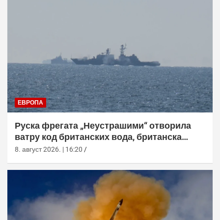
ЕВРОПА
Руска фрегата „Неустрашими“ отворила
ватру код британских вода, британска
морнарица појачала праћење
8. август 2026. | 16:20