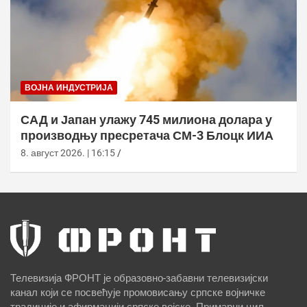
ВОЈНА ИНДУСТРИЈА
САД и Јапан улажу 745 милиона долара у
производњу пресретача СМ-3 Блоцк ИИА
8. август 2026. | 16:15
Телевизија ФРОНТ је образовно-забавни телевизијски
канал који се посвећује промовисању српске војничке