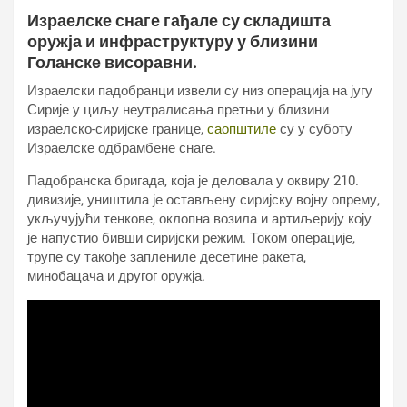
Израелске снаге гађале су складишта
оружја и инфраструктуру у близини
Голанске висоравни.
Израелски падобранци извели су низ операција на југу
Сирије у циљу неутралисања претњи у близини
израелско-сиријске границе,
саопштиле
су у суботу
Израелске одбрамбене снаге.
Падобранска бригада, која је деловала у оквиру 210.
дивизије, уништила је остављену сиријску војну опрему,
укључујући тенкове, оклопна возила и артиљерију коју
је напустио бивши сиријски режим. Током операције,
трупе су такође заплениле десетине ракета,
минобацача и другог оружја.