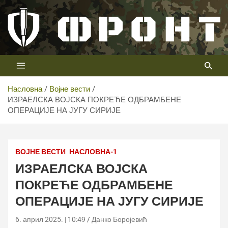
Скип
то
цонтент
Први војни канал у Србији
Телевизија ФРОНТ
Насловна
Војне вести
ИЗРАЕЛСКА ВОЈСКА ПОКРЕЋЕ ОДБРАМБЕНЕ
ОПЕРАЦИЈЕ НА ЈУГУ СИРИЈЕ
ВОЈНЕ ВЕСТИ
НАСЛОВНА-1
ИЗРАЕЛСКА ВОЈСКА
ПОКРЕЋЕ ОДБРАМБЕНЕ
ОПЕРАЦИЈЕ НА ЈУГУ СИРИЈЕ
6. април 2025. | 10:49
Данко Боројевић