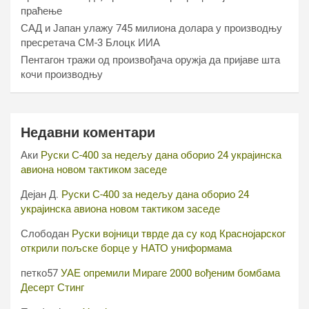
праћење
САД и Јапан улажу 745 милиона долара у производњу
пресретача СМ-3 Блоцк ИИА
Пентагон тражи од произвођача оружја да пријаве шта
кочи производњу
Недавни коментари
Аки
Руски С-400 за недељу дана оборио 24 украјинска
авиона новом тактиком заседе
Дејан Д.
Руски С-400 за недељу дана оборио 24
украјинска авиона новом тактиком заседе
Слободан
Руски војници тврде да су код Краснојарског
открили пољске борце у НАТО униформама
петко57
УАЕ опремили Мираге 2000 вођеним бомбама
Десерт Стинг