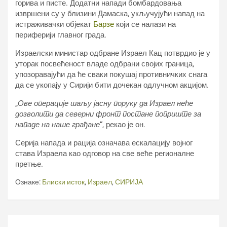
горива и писте. Додатни напади бомбардовања
извршени су у близини Дамаска, укључујући напад на
истраживачки објекат
Барзе
који се налази на
периферији главног града.
Израелски министар одбране Израел Кац потврдио је у
уторак посвећеност владе одбрани својих граница,
упозоравајући да ће сваки покушај противничких снага
да се укопају у Сирији бити дочекан одлучном акцијом.
„
Ове операције шаљу јасну поруку да Израел неће
дозволити да северни фронт постане поприште за
нападе на наше грађане
“, рекао је он.
Серија напада и рација означава ескалацију војног
става Израела као одговор на све веће регионалне
претње.
Ознаке:
Блиски исток
,
Израел
,
СИРИЈА
Кретање