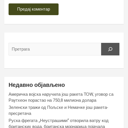
Недавно објављено
Америчка војска наручила још ракета ТОW, уговор са
Раyтхеон порастао на 750,8 милиона долара
Зеленски тражи од Пољске и Немачке још ракета-
пресретача
Руска фрегата „Неустрашими“ отворила ватру код
британских вода, британска морнарица појачала