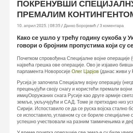
ПОКРЕНУВШИ СПЕЦИЈАЛНУ
ПРЕМАЛИМ КОНТИНГЕНТО
10. април 2025. | 08:35
Данко Боројевић
3 коментара
Како се ушло у трећу годину сукоба у У
говори о бројним пропустима који су се
Почетком спровођена Специјалне војне операције (
највећа грешка ове операције. Ово је изјавио бивш
парламента Новоросије
Олег Царјов
(данас живи у 
Русија је започела Специјалну војну операцију (негд
прецењујући своју снагу и користећи премали војни 
имиџОоружаних снага Русије као друге армије света
земље, укључујући и САД. Томе је претходио низ у
Сирији. Испоставило се да се руска војска стално 
се испоставило, углавном су се бориле специјалне с
успешно учествовали на разним такмичењима и де
У време почетка операције све земље су биле увере