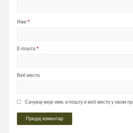
Име
*
Е-пошта
*
Веб место
Сачувај моје име, е-пошту и веб место у овом п