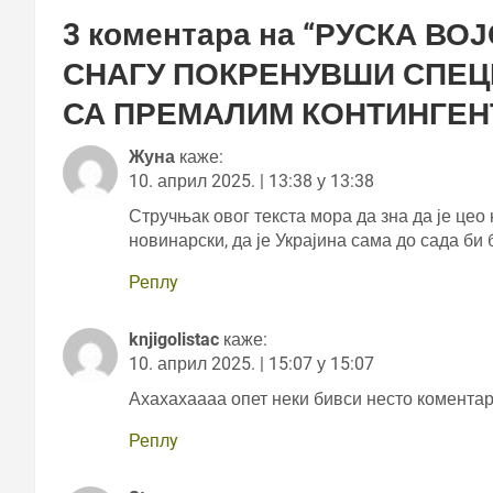
3 коментара на “
РУСКА ВОЈ
СНАГУ ПОКРЕНУВШИ СПЕЦ
СА ПРЕМАЛИМ КОНТИНГЕ
Жуна
каже:
10. април 2025. | 13:38 у 13:38
Стручњак овог текста мора да зна да је цео 
новинарски, да је Украјина сама до сада би
Реплy
knjigolistac
каже:
10. април 2025. | 15:07 у 15:07
Ахахахаааа опет неки бивси несто комента
Реплy