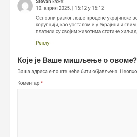
Stevan
каже:
10. април 2025. | 16:12 у 16:12
Основни разлог лоше процене украјинске вој
корупцији, као уосталом и у Украјини и св
платили су својим животима стотине хиљада
Реплy
Које је Ваше мишљење о овоме?
Ваша адреса е-поште неће бити објављена.
Неопхо
Коментар
*