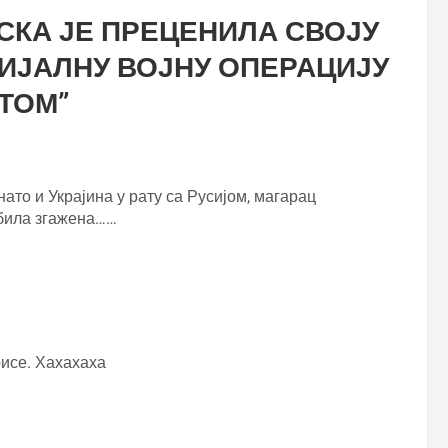
СКА ЈЕ ПРЕЦЕНИЛА СВОЈУ
ИЈАЛНУ ВОЈНУ ОПЕРАЦИЈУ
НТОМ
”
нато и Украјина у рату са Русијом, магарац
 била згажена……
рисе. Хахахаха