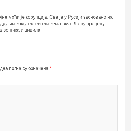
не моћи је корупција. Све је у Русији засновано на
им другим комунистичким земљама. Лошу процену
 војника и цивила.
дна поља су означена
*