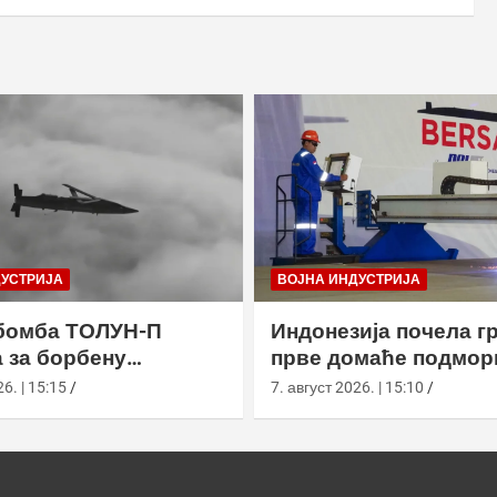
ДУСТРИЈА
ВОЈНА ИНДУСТРИЈА
бомба ТОЛУН-П
Индонезија почела г
 за борбену
прве домаће подмор
у
класе Сцорпèне
6. | 15:15
7. август 2026. | 15:10