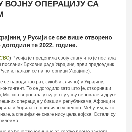
 ВОЈНУ ОПЕРАЦИЈУ СА
М
крајини, у Русији се све више отворено
 догодили те 2022. године.
СВО
) Русија је преценила своју снагу и то је постала
и посланик Врховне раде Украјине, први председник
Русији, налази се на потерници Украјине).
е се наводи као рат, сукоб и слично) у Украјини,
контингент. То се догодило зато што је, створивши
, Москва веровала у њу јер су у њу веровале и друге
спешних операција у бившим републикама, Африци и
борила и борила се прилично успешно. Међутим, како
наге, а специјалне снаге нису цела војска. Остали су
филеима.
не да ће руске јединице за кратко време заузети