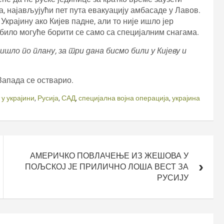
а, најављујући пет пута евакуацију амбасаде у Лавов.
крајину ако Кијев падне, али то није ишло јер
 било могуће борити се само са специјалним снагама.
е ишло по плану, за три дана бисмо били у Кијеву и
Запада се остварио.
 у украјини
,
Русија
,
САД
,
специјална војна операција
,
украјина
АМЕРИЧКО ПОВЛАЧЕЊЕ ИЗ ЖЕШОВА У
ПОЉСКОЈ ЈЕ ПРИЛИЧНО ЛОША ВЕСТ ЗА
РУСИЈУ