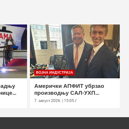
ВОЈНА ИНДУСТРИЈА
радњу
Амерички АПФИТ убрзао
нице
производњу САЛ-УХП
ласера за УССОЦОМ
7. август 2026. | 15:05