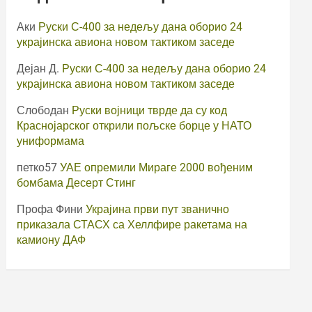
Аки
Руски С-400 за недељу дана оборио 24
украјинска авиона новом тактиком заседе
Дејан Д.
Руски С-400 за недељу дана оборио 24
украјинска авиона новом тактиком заседе
Слободан
Руски војници тврде да су код
Краснојарског открили пољске борце у НАТО
униформама
петко57
УАЕ опремили Мираге 2000 вођеним
бомбама Десерт Стинг
Профа Фини
Украјина први пут званично
приказала СТАСХ са Хеллфире ракетама на
камиону ДАФ