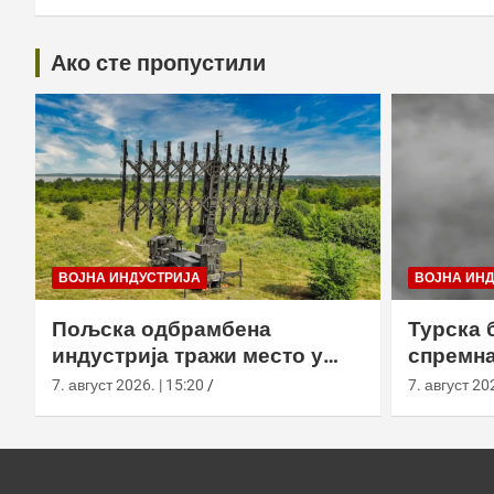
Ако сте пропустили
ВОЈНА ИНДУСТРИЈА
ВОЈНА ИН
Пољска одбрамбена
Турска 
индустрија тражи место у
спремна
европском противракетном
употреб
7. август 2026. | 15:20
7. август 202
штиту