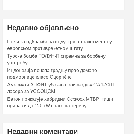
Недавно објављено
Пољска одбрамбена индустрија тражи место у
европском противракетном штиту
Турска бомба ТОЛУН-П спремна за борбену
употребу
Индонезија почела градњу прве домаће
подморнице класе Сцорпèне
Амерички АПФИТ убрзао производњу САЛ-УХП
ласера за УССОЦОМ
Еатон приказује хибридни Осхкосх МТВР: тиши
прилаз и до 120 кW снаге на терену
Недавни коментари