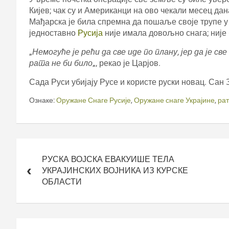
Кијев; чак су и Американци на ово чекали месец дан
Мађарска је била спремна да пошаље своје трупе у У
једноставно
Русија
није имала довољно снага; није
„
Немогуће је рећи да све иде по плану, јер да је св
рата не би било
„, рекао је Царјов.
Сада Руси убијају Русе и користе руски новац. Сан 
Ознаке:
Оружане Снаге Русије
,
Оружане снаге Украјине
,
рат
Кретање
чланка
РУСКА ВОЈСКА ЕВАКУИШЕ ТЕЛА
УКРАЈИНСКИХ ВОЈНИКА ИЗ КУРСКЕ
ОБЛАСТИ