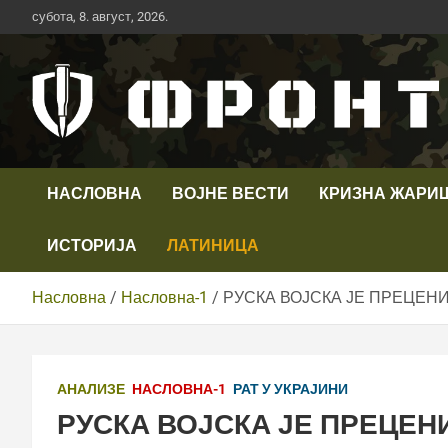
Скип
субота, 8. август, 2026.
то
цонтент
Први војни канал у Србији
Телевизија ФРОНТ
НАСЛОВНА
ВОЈНЕ ВЕСТИ
КРИЗНА ЖАРИ
ИСТОРИЈА
ЛАТИНИЦА
Насловна
Насловна-1
РУСКА ВОЈСКА ЈЕ ПРЕЦЕН
АНАЛИЗЕ
НАСЛОВНА-1
РАТ У УКРАЈИНИ
РУСКА ВОЈСКА ЈЕ ПРЕЦЕН