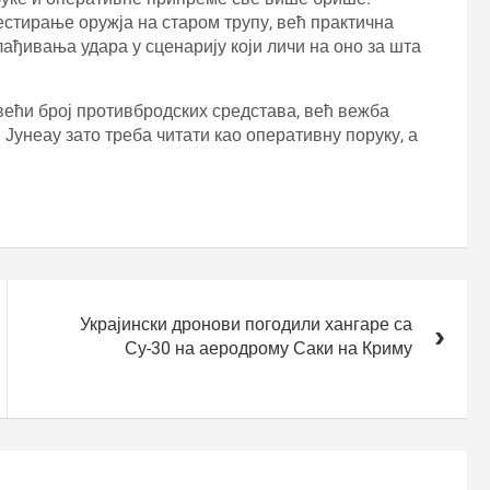
стирање оружја на старом трупу, већ практична
ађивања удара у сценарију који личи на оно за шта
већи број противбродских средстава, већ вежба
Јунеау зато треба читати као оперативну поруку, а
Украјински дронови погодили хангаре са
Су-30 на аеродрому Саки на Криму