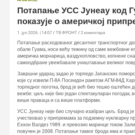
Потапање УСС Јунеау код Г
показује о америчкој припр
1. јул 2026. | 14:07
ТВ ФРОНТ
2 коментара
Потапање расходованог десантног транспортног док
обале Гуама, носи већу тежину од саме вежбовне епи
америчка морнарица, ваздухопловство, копнене снаг
самоодбране увежбавале уништавање великог пов
Завршни ударац задао је торпедо Јапанских поморс
које су извели П-8А Посеидон ракетом АГМ-84Д Ха
торпедног поготка, брод је већ био тешко оштећен 
вежбе: циљ није био један спектакуларан погодак,
више праваца и са више платформи.
УСС Јунеау није био случајно изабран циљ. Брод је 
учествовао у припремама за подземну нуклеарну пр
Еxxон Валдез 1989. и превозио маринце током Зали
повучен је 2008. Потапање таквог брода има и прак