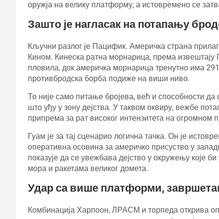
оружја на велику платформу, а истовремено се затв
Зашто је нагласак на потапању бро
Кључни разлог је Пацифик. Америчка страна прила
Кином. Кинеска ратна морнарица, према извештају 
пловила, док америчка морнарица тренутно има 291
противбродска борба подиже на виши ниво.
То није само питање бројева, већ и способности да 
што уђу у зону дејства. У таквом оквиру, вежбе по
припрема за рат високог интензитета на огромном 
Гуам је за тај сценарио логична тачка. Он је истов
оперативна осовина за америчко присуство у западн
показује да се увежбава дејство у окружењу које би 
мора и ракетама великог домета.
Удар са више платформи, завршета
Комбинација Харпоон, ЛРАСМ и торпеда открива оп