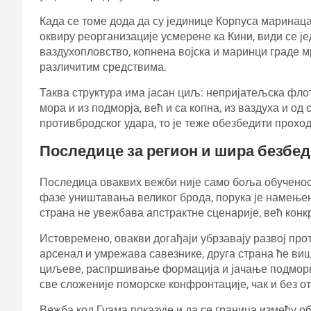
Када се томе дода да су јединице Корпуса марина
оквиру реорганизације усмерене ка Кини, види се ј
ваздухопловство, копнена војска и маринци граде м
различитим средствима.
Таква структура има јасан циљ: непријатељска фло
мора и из подморја, већ и са копна, из ваздуха и о
противбродског удара, то је теже обезбедити проход
Последице за регион и шира безбед
Последица оваквих вежби није само боља обученост
фазе уништавања великог брода, порука је намење
страна не увежбава апстрактне сценарије, већ конк
Истовремено, овакви догађаји убрзавају развој пр
арсенал и умрежава савезнике, друга страна ће виш
циљеве, распршивање формација и јачање подморни
све сложеније поморске конфронтације, чак и без о
Вежба код Гуама показује и да се граница између 