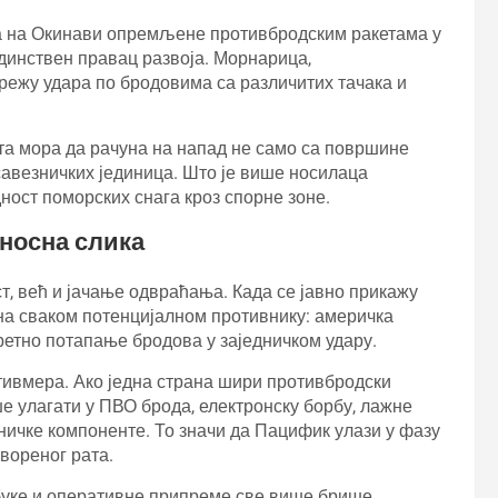
ца на Окинави опремљене противбродским ракетама у
единствен правац развоја. Морнарица,
режу удара по бродовима са различитих тачака и
та мора да рачуна на напад не само са површине
д савезничких јединица. Што је више носилаца
ност поморских снага кроз спорне зоне.
носна слика
, већ и јачање одвраћања. Када се јавно прикажу
на сваком потенцијалном противнику: америчка
ретно потапање бродова у заједничком удару.
отивмера. Ако једна страна шири противбродски
е улагати у ПВО брода, електронску борбу, лажне
чке компоненте. То значи да Пацифик улази у фазу
твореног рата.
обуке и оперативне припреме све више брише.