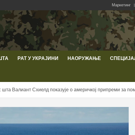
Маркетинг
ШТА
РАТ У УКРАЈИНИ
НАОРУЖАЊЕ
СПЕЦИЈА
 шта Валиант Схиелд показује о америчкој припреми за по