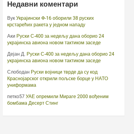
Недавни коментари
Вук
Украјински Ф-16 оборили 38 руских
крстарећих ракета у једном нападу
Аки
Руски С-400 за недељу дана оборио 24
украјинска авиона новом тактиком заседе
Дејан Д.
Руски С-400 за недељу дана оборио 24
украјинска авиона новом тактиком заседе
Слободан
Руски војници тврде да су код
Краснојарског открили пољске борце у НАТО
униформама
петко57
УАЕ опремили Мираге 2000 вођеним
бомбама Десерт Стинг