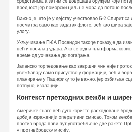
средствима, а затим се довршава оружјем које пот
вредност јер поморски циљ не мора да потоне после 
Важно је што је у дејству учествовао Б-2 Спирит с
посматра само као задатак флоте, већ као шира заје
улогу.
Укључивање П-8А Посеидон такође показује да изви
већ и носилац удара. Ако се једна платформа корист
време од уочавања до погађања.
Јапанско торпедовање као завршни чин није протоко
увежбавају само присуство у формацији, већ и бо
планирање у Пацифику то је важно, јер озбиљан с
потпуној изолацији.
Контекст претходних вежби и шире
Америчке снаге већ дуго користе расходоване брод
добија израженији оперативни смисао. Током вежбе
против брода први пут употребљене две ракете ПрСМ
у противбродску мисију.