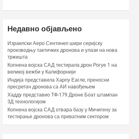
Недавно објављено
Израелски Аеро Сентинел шири серијску
производњу тактичких дронова и улази на нова
тржишта
Копнена војска САД тестирала дрон Рогуе 1 на
великој вежби у Калифорнији
Индија представила Харпy Еагле, преносни
пресретач дронова са АИ навођењем
Хаддy представио ТФ-179 Дроне Боат штампан
3Д технологијом
Копнена војска САД отвара базу у Мичигену за
тестирање дронова са приватним сектором