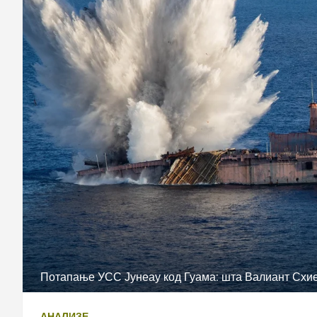
Потапање УСС Јунеау код Гуама: шта Валиант Схиел
АНАЛИЗЕ