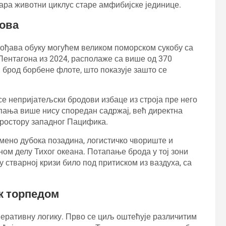
ара животни циклус старе амфибијске јединице.
дова
гођава обуку могућем великом поморском сукобу са
Пентагона из 2024, располаже са више од 370
 брод борбене флоте, што показује зашто се
се непријатељски бродови избаце из строја пре него
тапања више нису споредан садржај, већ директна
простору западног Пацифика.
ремено дубока позадина, логистичко чвориште и
ом делу Тихог океана. Потапање брода у тој зони
у стварној кризи било под притиском из ваздуха, са
к торпедом
еративну логику. Прво се циљ оштећује различитим