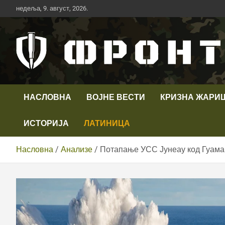
Скип
недеља, 9. август, 2026.
то
цонтент
Први војни канал у Србији
Телевизија ФРОНТ
НАСЛОВНА
ВОЈНЕ ВЕСТИ
КРИЗНА ЖАРИ
ИСТОРИЈА
ЛАТИНИЦА
Насловна
Анализе
Потапање УСС Јунеау код Гуама: