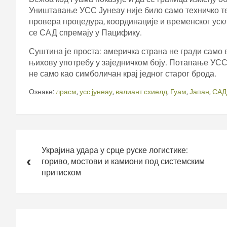
Уништавање УСС Јунеау није било само техничко те
провера процедура, координације и временског ускл
се САД спремају у Пацифику.
Суштина је проста: америчка страна не гради само 
њихову употребу у заједничком боју. Потапање УСС 
не само као симболичан крај једног старог брода.
Ознаке:
лрасм
,
усс јунеау
,
валиант схиелд
,
Гуам
,
Јапан
,
САД
Кретање
чланка
Украјина удара у срце руске логистике:
гориво, мостови и камиони под системским
притиском