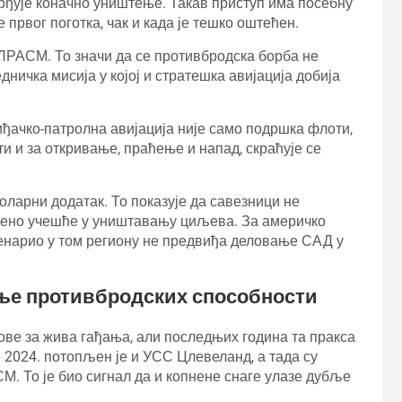
врђује коначно уништење. Такав приступ има посебну
првог поготка, чак и када је тешко оштећен.
а ЛРАСМ. То значи да се противбродска борба не
дничка мисија у којој и стратешка авијација добија
ђачко-патролна авијација није само подршка флоти,
и и за откривање, праћење и напад, скраћује се
ларни додатак. То показује да савезници не
рбено учешће у уништавању циљева. За америчко
ценарио у том региону не предвиђа деловање САД у
ње противбродских способности
ове за жива гађања, али последњих година та пракса
 2024. потопљен је и УСС Цлевеланд, а тада су
. То је био сигнал да и копнене снаге улазе дубље