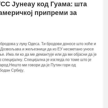
СС Јунеау код Гуама: шта
 америчкој припреми за
родова у луку Одеса. Ти бродови доносе што хоће и
о. Дозвољава и жељезници да из ЕУ несметано уносе
. Има ли ко да ме демантује или да ми објасни да је
то специјалну. Специјална је изгледа по томе што је
арод.Нешто ми говори да је Путин гори од
бодан Србију.