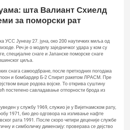
уама: шта Валиант Схиелд
еми за поморски рат
а УСС Јунеау 27. јуна, око 200 наутичких миља од
зоде. Реч је о моделу заједничког удара у ком су
е, специјалне снаге и Јапанске поморске снаге
ршинског циља.
ких снага самоодбране, после претходних погодака
рпоон и бомбардер Б-2 Спирит ракетом ЛРАСМ. Пре
дејством више родова војске. То открива суштину
 већ постепено савладавање отпорности брода из
уведен у службу 1969, служио је у Вијетнамском рату,
обу 1971, био део одговора на изливање нафте
вског рата 1991. После скоро четири деценије службе
тичну и симболичку димензију: проверава се дејство