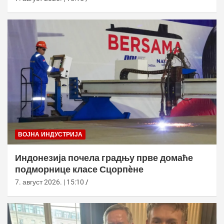
ВОЈНА ИНДУСТРИЈА
Индонезија почела градњу прве домаће
подморнице класе Сцорпèне
7. август 2026. | 15:10