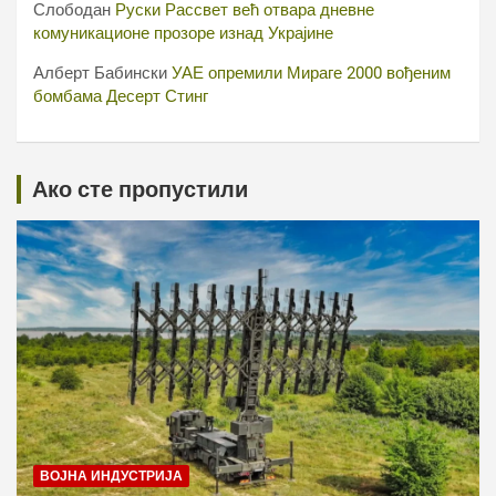
Слободан
Руски Рассвет већ отвара дневне
комуникационе прозоре изнад Украјине
Алберт Бабински
УАЕ опремили Мираге 2000 вођеним
бомбама Десерт Стинг
Ако сте пропустили
ВОЈНА ИНДУСТРИЈА