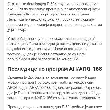
Стратешки бомбардер Б-52Х срушио се у понедељак
око 11.20 по локалном времену у ваздухопловној бази
Едвардс у Калифорнији, одмах после полетања.
Летелица је изводила локални пробни лет у оквиру
програма модернизације радара, а после пада захватио
ју је пожар.
У несрећи је погинуло свих осам чланова посаде. У
летелици су били припадници војске, цивилни државни
службеници и државни извођачи ангажовани на
тестирању, док је Боеинг потврдио да су међу
погинулима и два запослена те компаније.
Последице по програм АН/АПQ-188
Срушени Б-52Х био је ангажован на програму Радар
Модернизатион Програм, који треба да уведе нови
АЕСА радар АН/АПQ-188. Тај систем развија Раyтхеон,
док је Боеинг главни интегратор, а нови радар треба да
замени стари АН/АПQ-166 са механичким скенирањем.
Према досадашњем плану, два Б-52 требало је да носе