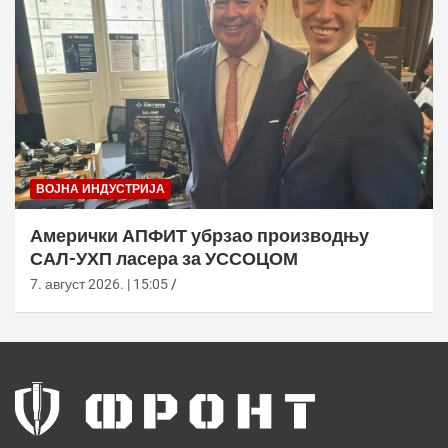
ВОЈНА ИНДУСТРИЈА
Амерички АПФИТ убрзао производњу
САЛ-УХП ласера за УССОЦОМ
7. август 2026. | 15:05