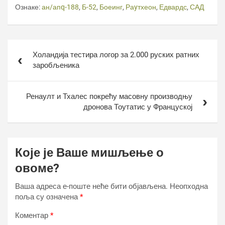
Ознаке:
ан/апq-188
,
Б-52
,
Боеинг
,
Раyтхеон
,
Едвардс
,
САД
Кретање
Холандија тестира логор за 2.000 руских ратних
чланка
заробљеника
Ренаулт и Тхалес покрећу масовну производњу
дронова Тоутатис у Француској
Које је Ваше мишљење о
овоме?
Ваша адреса е-поште неће бити објављена.
Неопходна
поља су означена
*
Коментар
*