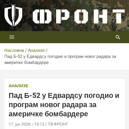
Скип
то
цонтент
Први војни канал у Србији
Телевизија ФРОНТ
Насловна
Анализе
Пад Б-52 у Едвардсу погодио и програм новог радара за
америчке бомбардере
Пад Б-52 у Едвардсу погодио и програм новог радара за
америчке бомбардере
АНАЛИЗЕ
Пад Б-52 у Едвардсу погодио и
програм новог радара за
америчке бомбардере
17. јун 2026. | 10:12
ТВ ФРОНТ