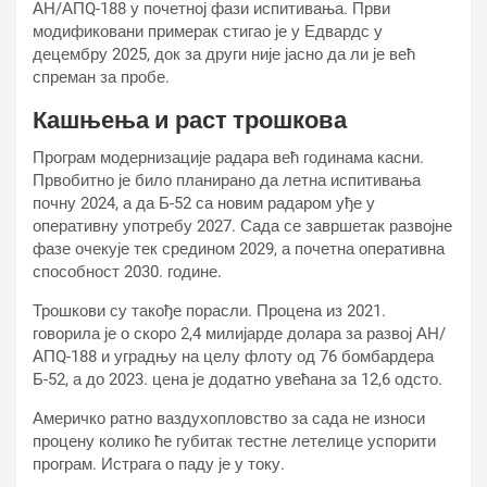
АН/АПQ-188 у почетној фази испитивања. Први
модификовани примерак стигао је у Едвардс у
децембру 2025, док за други није јасно да ли је већ
спреман за пробе.
Кашњења и раст трошкова
Програм модернизације радара већ годинама касни.
Првобитно је било планирано да летна испитивања
почну 2024, а да Б-52 са новим радаром уђе у
оперативну употребу 2027. Сада се завршетак развојне
фазе очекује тек средином 2029, а почетна оперативна
способност 2030. године.
Трошкови су такође порасли. Процена из 2021.
говорила је о скоро 2,4 милијарде долара за развој АН/
АПQ-188 и уградњу на целу флоту од 76 бомбардера
Б-52, а до 2023. цена је додатно увећана за 12,6 одсто.
Америчко ратно ваздухопловство за сада не износи
процену колико ће губитак тестне летелице успорити
програм. Истрага о паду је у току.