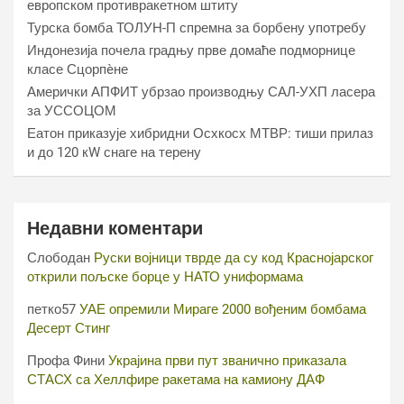
европском противракетном штиту
Турска бомба ТОЛУН-П спремна за борбену употребу
Индонезија почела градњу прве домаће подморнице
класе Сцорпèне
Амерички АПФИТ убрзао производњу САЛ-УХП ласера
за УССОЦОМ
Еатон приказује хибридни Осхкосх МТВР: тиши прилаз
и до 120 кW снаге на терену
Недавни коментари
Слободан
Руски војници тврде да су код Краснојарског
открили пољске борце у НАТО униформама
петко57
УАЕ опремили Мираге 2000 вођеним бомбама
Десерт Стинг
Профа Фини
Украјина први пут званично приказала
СТАСХ са Хеллфире ракетама на камиону ДАФ