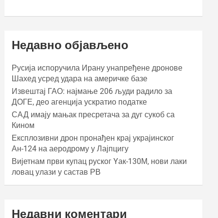
Недавно објављено
Русија испоручила Ирану унапређене дронове
Шахед усред удара на америчке базе
Извештај ГАО: најмање 206 људи радило за
ДОГЕ, део агенција ускратио податке
САД имају мањак пресретача за дуг сукоб са
Кином
Експлозивни дрон пронађен крај украјинског
Ан-124 на аеродрому у Лајпцигу
Вијетнам први купац руског Yак-130М, нови лаки
ловац улази у састав РВ
Недавни коментари