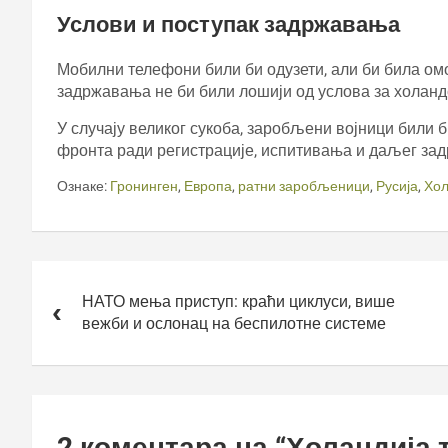
Услови и поступак задржавања
Мобилни телефони били би одузети, али би била ом
задржавања не би били лошији од услова за холандс
У случају великог сукоба, заробљени војници били 
фронта ради регистрације, испитивања и даљег за
Ознаке:
Гронинген
,
Европа
,
ратни заробљеници
,
Русија
,
Хол
Кретање
чланка
НАТО мења приступ: краћи циклуси, више
вежби и ослонац на беспилотне системе
2 коментара на “
Холандија т