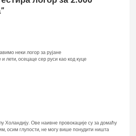
а
”
равимо неки логор за рујане
е и лети, осецаце сер руси као код куце
 Холандију. Ове наивне провокације су за домаћу
 им, осим глупости, не могу више понудити ништа