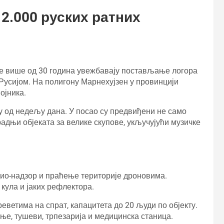
 2.000 руских ратних
сле више од 30 година увежбавају постављање логора
Русијом. На полигону Марнехујзен у провинцији
ојника.
ку од недељу дана. У посао су предвиђени не само
радњи објеката за велике скупове, укључујући музичке
дио-надзор и праћење територије дроновима.
кула и јаких рефлектора.
ветима на спрат, капацитета до 20 људи по објекту.
ње, тушеви, трпезарија и медицинска станица.