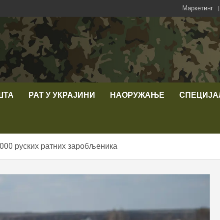
Маркетинг
ШТА
РАТ У УКРАЈИНИ
НАОРУЖАЊЕ
СПЕЦИЈА
.000 руских ратних заробљеника