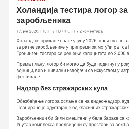
Холандија тестира логор за
заробљеника
17. јун 2026. | 10:11
ТВ ФРОНТ
2 коментара
Холандске оружане снаге у јуну 2026. први пут по
за ратне заробљенике у припреми за могући рат са 
Гронинген тестира се решење капацитета до 2.000 в
Према плану, логор би могао да буде подигнут у ро
војници, већ и цивилни извођачи са искуством у изг
фестивале.
Надзор без стражарских кула
Обезбеђење логора ослања се на видео-надзор, ау
Планирано је одустајање од класичних стражарских 
Заробљеници би били смештени у беле бараке са кре
Унутар комплекса предвиђени су простори за вежба