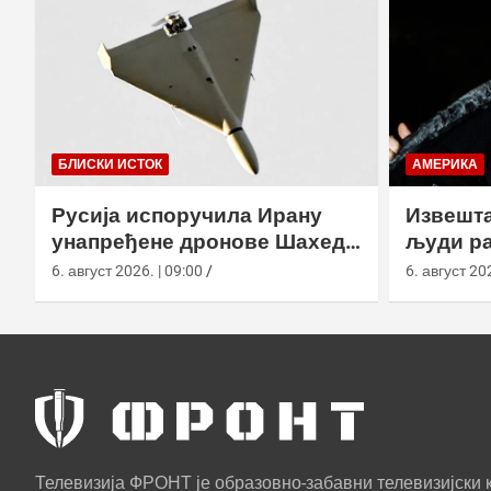
БЛИСКИ ИСТОК
АМЕРИКА
Русија испоручила Ирану
Извешта
унапређене дронове Шахед
људи ра
усред удара на америчке
агенциј
6. август 2026. | 09:00
6. август 202
базе
Телевизија ФРОНТ је образовно-забавни телевизијски к