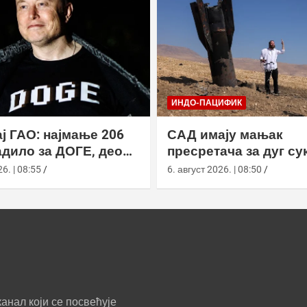
ИНДО-ПАЦИФИК
ј ГАО: најмање 206
САД имају мањак
дило за ДОГЕ, део
пресретача за дуг су
а ускратио податке
Кином
6. | 08:55
6. август 2026. | 08:50
анал који се посвећује