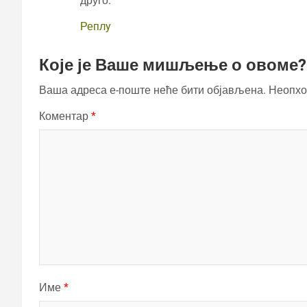
друго.
Реплy
Које је Ваше мишљење о овоме?
Ваша адреса е-поште неће бити објављена.
Неопхо
Коментар
*
Име
*