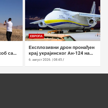
ЕВРОПА
Експлозивни дрон пронађен
коб са
крај украјинског Ан-124 на
аеродрому у Лајпцигу
6. август 2026. | 08:45