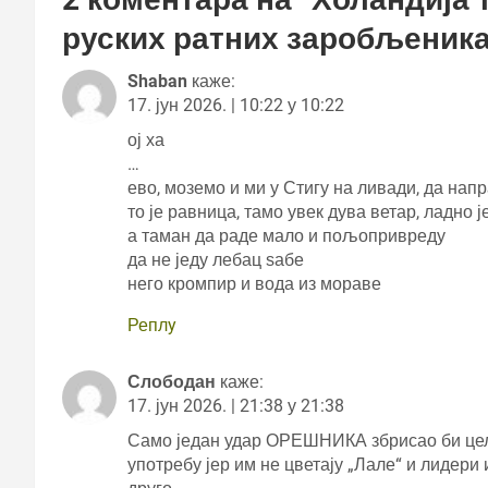
руских ратних заробљеник
Shaban
каже:
17. јун 2026. | 10:22 у 10:22
ој ха
…
ево, моземо и ми у Стигу на ливади, да нап
то је равница, тамо увек дува ветар, ладно ј
а таман да раде мало и пољопривреду
да не једу лебац ѕабе
него кромпир и вода из мораве
Реплy
Слободан
каже:
17. јун 2026. | 21:38 у 21:38
Само један удар ОРЕШНИКА збрисао би целу
употребу јер им не цветају „Лале“ и лидери