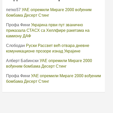
петко57
УАЕ опремили Мираге 2000 вођеним
бомбама Десерт Стинг
Профа Фини
Украјина први пут званично
приказала СТАСХ са Хеллфире ракетама на
камиону ДАФ
Слободан
Руски Рассвет већ отвара дневне
комуникационе прозоре изнад Украјине
Алберт Бабински
УАЕ опремили Мираге 2000
вођеним бомбама Десерт Стинг
Профа Фини
УАЕ опремили Мираге 2000 вођеним
бомбама Десерт Стинг