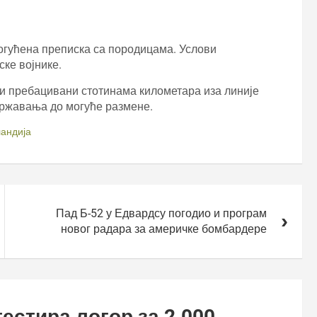
огућена преписка са породицама. Услови
ке војнике.
би пребацивани стотинама километара иза линије
државања до могуће размене.
андија
Пад Б-52 у Едвардсу погодио и програм
новог радара за америчке бомбардере
естира логор за 2.000