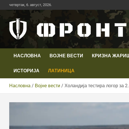
Скип
четвртак, 6. август, 2026.
то
цонтент
Први војни канал у Србији
Телевизија ФРОНТ
НАСЛОВНА
ВОЈНЕ ВЕСТИ
КРИЗНА ЖАРИ
ИСТОРИЈА
ЛАТИНИЦА
Насловна
Војне вести
Холандија тестира логор за 2