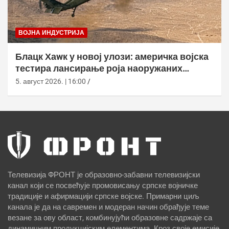
ВОЈНА ИНДУСТРИЈА
Блацк Хаwк у новој улози: америчка војска
тестира лансирање роја наоружаних
дронова
5. август 2026. | 16:00
Телевизија ФРОНТ је образовно-забавни телевизијски
канал који се посвећује промовисању српске војничке
традиције и афирмацији српске војске. Примарни циљ
канала је да на савремен и модеран начин обрађује теме
везане за ову област, комбинујући образовне садржаје са
динамичним продукцијским елементима. Кроз своје емисије,