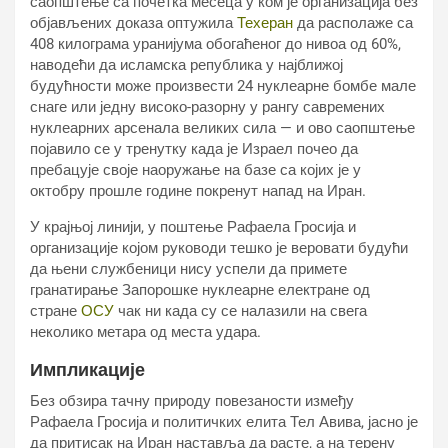
саопштење са почетка месеца у ком је организација без
објављених доказа оптужила
Техеран
да располаже са
408 килограма уранијума обогаћеног до нивоа од 60%,
наводећи да исламска република у најближој
будућности може произвести 24 нуклеарне бомбе мале
снаге или једну високо-разорну у рангу савремених
нуклеарних арсенала великих сила — и ово саопштење
појавило се у тренутку када је Израел почео да
пребацује своје наоружање на базе са којих је у
октобру прошле године покренут напад на Иран.
У крајњој линији, у поштење Рафаела Гросија и
организације којом руководи тешко је веровати будући
да њени службеници нису успели да примете
гранатирање Запорошке нуклеарне електране од
стране
ОСУ
чак ни када су се налазили на свега
неколико метара од места удара.
Импликације
Без обзира тачну природу повезаности између
Рафаела Гросија и политичких елита Тел Авива, јасно је
да притисак на Иран наставља да расте, а на терену