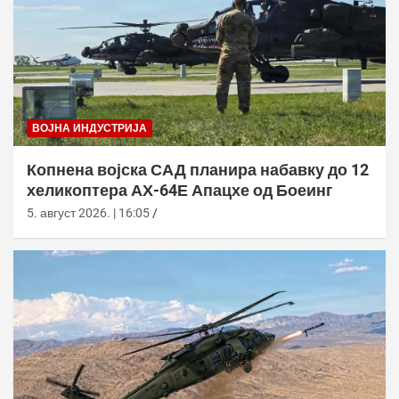
ВОЈНА ИНДУСТРИЈА
Копнена војска САД планира набавку до 12
хеликоптера АХ-64Е Апацхе од Боеинг
5. август 2026. | 16:05