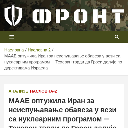
Скип
то
цонтент
Први војни канал у Србији
Телевизија ФРОНТ
Насловна
Насловна-2
МААЕ оптужила Иран за неиспуњавање обавеза у вези са
нуклеарним програмом — Техеран тврди да Гроси делује по
директивама Израела
ТВ ФРОНТ
АНАЛИЗЕ
НАСЛОВНА-2
МААЕ оптужила Иран за
неиспуњавање обавеза у вези
са нуклеарним програмом —