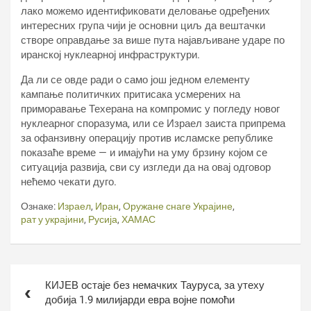
лако можемо идентификовати деловање одређених
интересних група чији је основни циљ да вештачки
створе оправдање за више пута најављиване ударе по
иранској нуклеарној инфраструктури.
Да ли се овде ради о само још једном елементу
кампање политичких притисака усмерених на
приморавање Техерана на компромис у погледу новог
нуклеарног споразума, или се Израел заиста припрема
за офанзивну операцију против исламске републике
показаће време — и имајући на уму брзину којом се
ситуација развија, сви су изгледи да на овај одговор
нећемо чекати дуго.
Ознаке:
Израел
,
Иран
,
Оружане снаге Украјине
,
рат у украјини
,
Русија
,
ХАМАС
Кретање
КИЈЕВ остаје без немачких Тауруса, за утеху
чланка
добија 1.9 милијарди евра војне помоћи