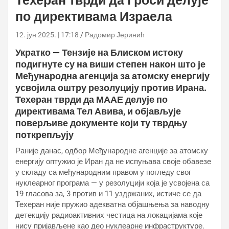
Техеран тврди да Гроси делује
по директивама Израела
12. јун 2025. | 17:18
Радомир Јеринић
Укратко — Тензије на Блиском истоку
подигнуте су на виши степен након што је
Међународна агенција за атомску енергију
усвојила оштру резолуцију против Ирана.
Техеран тврди да МААЕ делује по
директивама Тел Авива, и објављује
поверљиве документе који ту тврдњу
поткрепљују
Раније данас, одбор Међународне агенције за атомску
енергију оптужио је Иран да не испуњава своје обавезе
у складу са међународним правом у погледу свог
нуклеарног програма — у резолуцији која је усвојена са
19 гласова за, 3 против и 11 уздржаних, истиче се да
Техеран није пружио адекватна објашњења за наводну
детекцију радиоактивних честица на локацијама које
нису пријављене као део нуклеарне инфраструктуре.