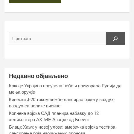
Недавно објављено
Како је Украјина преузела небо и приморала Русију да
мења оружје
Кинески Ј-20 током вежбе лансирао ракету ваздух-
ваздух са велике висине
Копнена војска САД планира набавку до 12
хеликоптера АХ-64Е Апацхе од Боеинг
Блацк Хаwк у новој улози: америчка војска тестира
лансирање роја наоружаних дронова