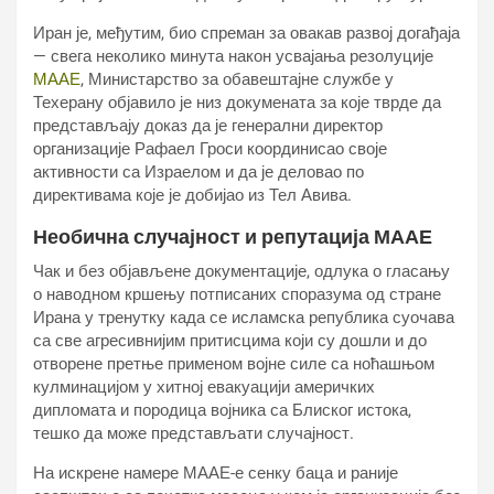
Иран је, међутим, био спреман за овакав развој догађаја
— свега неколико минута након усвајања резолуције
МААЕ
, Министарство за обавештајне службе у
Техерану објавило је низ докумената за које тврде да
представљају доказ да је генерални директор
организације Рафаел Гроси координисао своје
активности са Израелом и да је деловао по
директивама које је добијао из Тел Авива.
Необична случајност и репутација МААЕ
Чак и без објављене документације, одлука о гласању
о наводном кршењу потписаних споразума од стране
Ирана у тренутку када се исламска република суочава
са све агресивнијим притисцима који су дошли и до
отворене претње применом војне силе са ноћашњом
кулминацијом у хитној евакуацији америчких
дипломата и породица војника са Блиског истока,
тешко да може представљати случајност.
На искрене намере МААЕ-е сенку баца и раније