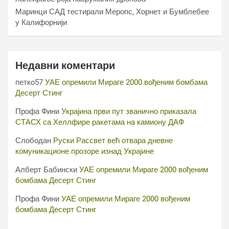
Маринци САД тестирали Меропс, Хорнет и Бумблебее
у Калифорнији
Недавни коментари
петко57
УАЕ опремили Мираге 2000 вођеним бомбама
Десерт Стинг
Профа Фини
Украјина први пут званично приказала
СТАСХ са Хеллфире ракетама на камиону ДАФ
Слободан
Руски Рассвет већ отвара дневне
комуникационе прозоре изнад Украјине
Алберт Бабински
УАЕ опремили Мираге 2000 вођеним
бомбама Десерт Стинг
Профа Фини
УАЕ опремили Мираге 2000 вођеним
бомбама Десерт Стинг