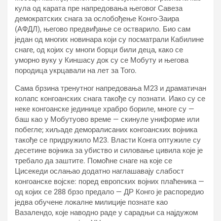
кула од карата пре напредовања његовог Савеза
демократских снага за ослобођење Конго-Заира
(АФДЛ), његово предвиђање се остварило. Био сам
један од многих новинара који су посматрали Кабилине
снаге, од којих су многи борци били деца, како се
уморно вуку у Киншасу док су се Мобуту и ​​његова
породица укрцавали на лет за Того.
Сама брзина тренутног напредовања М23 и драматичан
колапс конгоанских снага такође су познати. Иако су се
неке конгоанске јединице храбро бориле, многе су —
баш као у Мобутуово време — скинуле униформе или
побегле; хиљаде деморалисаних конгоанских војника
такође се придружило М23. Власти Конга оптужиле су
десетине војника за убиство и силовање цивила које је
требало да заштите. Помоћне снаге на које се
Цисекеди ослањао додатно наглашавају слабост
конгоанске војске: поред европских војних плаћеника —
од којих се 288 брзо предало — ДР Конго је распоредио
једва обучене локалне милиције познате као
Вазалендо, које наводно раде у сарадњи са најдужом