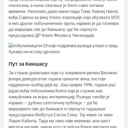
опкољена, а њено хватање је било само питање
времена. Неколико дана након пада Гоме, Корнеј Нанга,
вођа Савеза за реку Конго, коалиције која обухвата М23
и низ других побуњеничких група, најавио је да планира
да маршира све до Киншасе, где ће свргнути
председника ДР Конго Феликса Чисекедија.
Пут за Киншасу
За стране дописнике који су покривали регион Великих
језера деведесетих година прошлог века, постоји
надреални осећај дéјà ву. Још крајем 1996. године још
један вођа побуњеника Конга који је служио као
камуфлажа за војну интервенцију Руанде такође је
изјавио – дубоко скептичној публици – да ће
марширати све до Киншасе и свргнути тадашњег
председника Мобутуа Сесеа Сека. Тај човек се звао
Лоран Кабила. Тада му нико није веровао, али шест
месеци касније, након што се војска Конга распала као