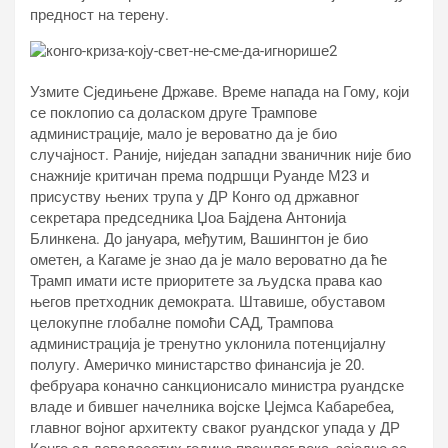
предност на терену.
Узмите Сједињене Државе. Време напада на Гому, који
се поклопио са доласком друге Трампове
администрације, мало је вероватно да је био
случајност. Раније, ниједан западни званичник није био
снажније критичан према подршци Руанде М23 и
присуству њених трупа у ДР Конго од државног
секретара председника Џоа Бајдена Антонија
Блинкена. До јануара, међутим, Вашингтон је био
ометен, а Кагаме је знао да је мало вероватно да ће
Трамп имати исте приоритете за људска права као
његов претходник демократа. Штавише, обуставом
целокупне глобалне помоћи САД, Трампова
администрација је тренутно уклонила потенцијалну
полугу. Америчко министарство финансија је 20.
фебруара коначно санкционисало министра руандске
владе и бившег начелника војске Џејмса Кабаребеа,
главног војног архитекту сваког руандског упада у ДР