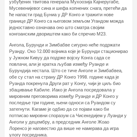
узбуђених твитова генерала Мухоозија Кајнеругабе,
Мусевенијевог сина и шефа копнених снага, претећи да
ће напасти град Буниа у ДР Конго и тражити нове
границе ДР Конго са његовом земљом Угандом можда
једноставно означава оно што сматра својим
конгоанским двориштем како би спречио М23.
Ангола, Бурунди и Зимбабве сигурно неће подржати
Руанду. Око 12.000 војника које је Бурунди стационирао
у Јужном Кивуу да подрже војску Конга сада се
повлачи, али је кратка љубав између Руанде и
Бурундија нестала. Што се тиче Анголе и Зимбабвеа,
обе су стал на страну ДР Конго 1998. године када је
Руанда покренула Други рат у Конгу, чији је циљ био
збацивање Кабиле. Иако је Ангола посредовала у
мировним преговорима између Руанде и ДР Конго у
последње три године, њени односи са Руандом су
затегнути. Кагаме је одбио да се појави како би
потписао мировни споразум са Чисекедијем у Луанди у
Анголи у децембру, а председник Анголе Жоао
Лоренсо је наговестио да више не намерава да игра
улогу посредника.