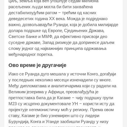
циљ, земља која већ угошћује седам милиона
расељених људи могла би бити захваћена
дестабилизујућим ратом – трећим од касних
деведесетих година ХХ века. Можда је подједнако
важно, дозвољавајући Руанди, која је добила милијарде
долара подршке од Европе, Сједињених Држава,
Светске банке и ММФ, да ефективно присвоји део
суседне државе, Запад ризикује да допринесе даљем
слому једног од најважнијих принципа одржавања
међународног поретка.
Ово време је другачије
Иако се Руанда дуго мешала у источни Конго, догађаји
у последњих неколико месеци изненадили су многе.
Међу дипломатама и аналитичарима који су радили на
Великим језерима у Африци, преовлађујућа је
претпоставка била да је Кагаме – чију подршку групи
М23 су исцрпно документовале УН – користи исту да
пројектује хегемонистичку моћ у региону. Према овом
ставу, Кагаме је био узнемирен што су лидери
Бурундија, Конга и Уганде заобишли Руанду у низу