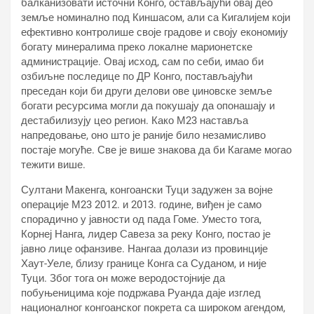
балканизовати источни Конго, остављајући овај део
земље номинално под Киншасом, али са Кигалијем који
ефективно контролише своје градове и своју економију
богату минералима преко локалне марионетске
администрације. Овај исход, сам по себи, имао би
озбиљне последице по ДР Конго, постављајући
преседан који би други делови ове џиновске земље
богати ресурсима могли да покушају да опонашају и
дестабилизују цео регион. Како М23 наставља
напредовање, оно што је раније било незамисливо
постаје могуће. Све је више знакова да би Кагаме могао
тежити више.
Султани Макенга, конгоански Туци задужен за војне
операције М23 2012. и 2013. године, виђен је само
спорадично у јавности од пада Гоме. Уместо тога,
Корнеј Нанга, лидер Савеза за реку Конго, постао је
јавно лице офанзиве. Нангаа долази из провинције
Хаут-Уеле, близу границе Конга са Суданом, и није
Туци. Због тога он може веродостојније да
побуњеницима које подржава Руанда даје изглед
националног конгоанског покрета са широком агендом,