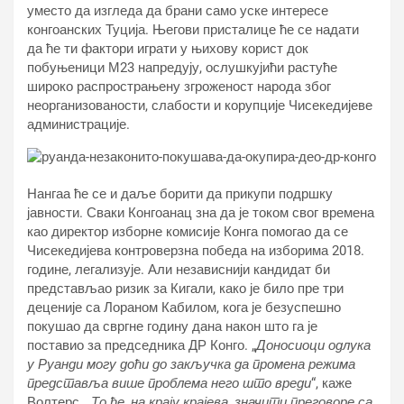
уместо да изгледа да брани само уске интересе
конгоанских Туција. Његови присталице ће се надати
да ће ти фактори играти у њихову корист док
побуњеници М23 напредују, ослушкујићи растуће
широко распрострањену згроженост народа због
неорганизованости, слабости и корупције Чисекедијеве
администрације.
Нангаа ће се и даље борити да прикупи подршку
јавности. Сваки Конгоанац зна да је током свог времена
као директор изборне комисије Конга помогао да се
Чисекедијева контроверзна победа на изборима 2018.
године, легализује. Али независнији кандидат би
представљао ризик за Кигали, како је било пре три
деценије са Лораном Кабилом, кога је безуспешно
покушао да свргне годину дана након што га је
поставио за председника ДР Конго. „
Доносиоци одлука
у Руанди могу доћи до закључка да промена режима
представља више проблема него што вреди
“, каже
Волтерс. „
То ће, на крају крајева, значити преговоре са