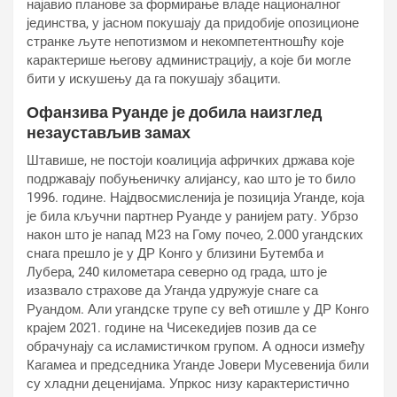
најавио планове за формирање владе националног
јединства, у јасном покушају да придобије опозиционе
странке љуте непотизмом и некомпетентношћу које
карактерише његову администрацију, а које би могле
бити у искушењу да га покушају збацити.
Офанзива Руанде је добила наизглед
незаустављив замах
Штавише, не постоји коалиција афричких држава које
подржавају побуњеничку алијансу, као што је то било
1996. године. Најдвосмисленија је позиција Уганде, која
је била кључни партнер Руанде у ранијем рату. Убрзо
након што је напад М23 на Гому почео, 2.000 угандских
снага прешло је у ДР Конго у близини Бутемба и
Лубера, 240 километара северно од града, што је
изазвало страхове да Уганда удружује снаге са
Руандом. Али угандске трупе су већ отишле у ДР Конго
крајем 2021. године на Чисекедијев позив да се
обрачунају са исламистичком групом. А односи између
Кагамеа и председника Уганде Јовери Мусевенија били
су хладни деценијама. Упркос низу карактеристично