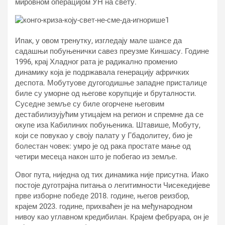
мировном операцијом УН на свету.
Ипак, у овом тренутку, изгледају мале шансе да
садашњи побуњенички савез преузме Киншасу. Године
1996, крај Хладног рата је радикално променио
динамику која је подржавала генерацију афричких
деспота. Мобутуове дугогодишње западне присталице
биле су уморне од његове корупције и бруталности.
Суседне земље су биле огорчене његовим
дестабилизујућим утицајем на регион и спремне да се
окупе иза Кабилиних побуњеника. Штавише, Мобуту,
који се повукао у своју палату у Гбадолитеу, био је
болестан човек: умро је од рака простате мање од
четири месеца након што је побегао из земље.
Овог пута, ниједна од тих динамика није присутна. Иако
постоје дуготрајна питања о легитимности Чисекедијеве
прве изборне победе 2018. године, његов реизбор,
крајем 2023. године, прихваћен је на међународном
нивоу као углавном кредибилан. Крајем фебруара, он је