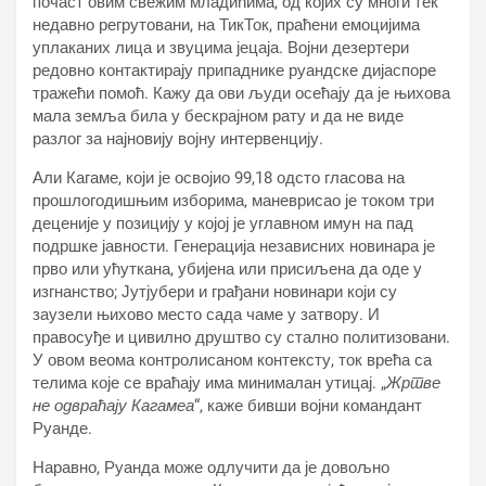
почаст овим свежим младићима, од којих су многи тек
недавно регрутовани, на ТикТок, праћени емоцијима
уплаканих лица и звуцима јецаја. Војни дезертери
редовно контактирају припаднике руандске дијаспоре
тражећи помоћ. Кажу да ови људи осећају да је њихова
мала земља била у бескрајном рату и да не виде
разлог за најновију војну интервенцију.
Али Кагаме, који је освојио 99,18 одсто гласова на
прошлогодишњим изборима, маневрисао је током три
деценије у позицију у којој је углавном имун на пад
подршке јавности. Генерација независних новинара је
прво или ућуткана, убијена или присиљена да оде у
изгнанство; Јутјубери и грађани новинари који су
заузели њихово место сада чаме у затвору. И
правосуђе и цивилно друштво су стално политизовани.
У овом веома контролисаном контексту, ток врећа са
телима које се враћају има минималан утицај. „
Жртве
не одвраћају Кагамеа
“, каже бивши војни командант
Руанде.
Наравно, Руанда може одлучити да је довољно