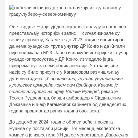
Ове тврдње — које уједно поједностављују и погрешно
представљају историјски запис — сигнализирале су
велику промену, Кагаме је до 2023. године инсистирао
да нема руандских трупа унутар ДР Конго и да Кигали
није подржавао М23. Јавно излажући историјски случај
руандског присуства у ДР Конго, изгледало је да
припрема пут за неки облик анексије. У ствари, ове
идеје су биле присутне у Кагамеовом размишљању
дуги низ година. „
У прошлости, унутар унутрашњег
кухињског ормарића којем сам припадао, Кагаме је
стално алудирао на идеју Велике Руанде
“, рекао је
Теоген Рудасингва, бивши амбасадор у Сједињеним
Државама и шеф Кагамеовог кабинета од деведесетих
година прошлог до раних година овог века.
До децембра 2024. године обриси већег пројекта
Руанде су постајали јаснији. Тог месеца, експертска
комисија је известила УН да се успоставља „
паралелна