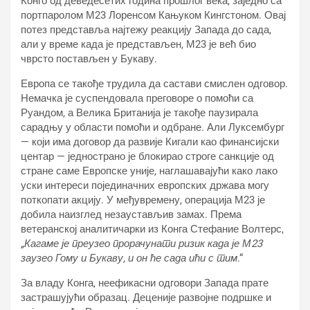
Конго од деведесетих година прошлог века, заједно са
портпаролом М23 Лоренсом Кањуком Кингстоном. Овај
потез представља најтежу реакцију Запада до сада,
али у време када је представљен, М23 је већ био
чврсто постављен у Букаву.
Европа се такође трудила да састави смислен одговор.
Немачка је суспендовала преговоре о помоћи са
Руандом, а Велика Британија је такође паузирала
сарадњу у области помоћи и одбране. Али Луксембург
— који има договор да развије Кигали као финансијски
центар — једнострано је блокирао строге санкције од
стране саме Европске уније, наглашавајући како лако
уски интереси појединачних европских држава могу
поткопати акцију. У међувремену, операција М23 је
добила наизглед незаустављив замах. Према
ветеранској аналитичарки из Конга Стефание Волтерс,
„Кагаме је преузео прорачунати ризик када је М23
заузео Гому и Букаву, и он ће сада ићи с тим
.“
За владу Конга, неефикасни одговори Запада прате
застрашујући образац. Деценије развојне подршке и