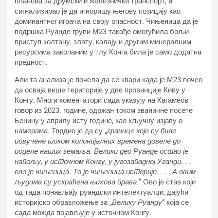
планова за друмски и железнички транспорт, и
сигнализирао је да игноришу његову позицију као
доминантног играча на своју опасност. Чињеница да је
подршка Руанде групи М23 такође омогућила бољи
приступ колтану, злату, калају и другим минералним
ресурсима закопаним у тлу Конга била је само додатна
предност.
Али та анализа је почела да се квари када је М23 почео
да осваја више територије у две провинције Киву у
Конгу. Многи коментатори сада указују на Кагамеов
говор из 2023. године, одржан током званичне посете
Бенину у априлу исту године, као кључну изјаву о
намерама. Тврдио је да су „
границе које су биле
повучене током колонијалних времена довеле до
поделе наших земаља. Велики део Руанде остао је
напољу, у источном Конгу, у југозападној Уганди. . .
ово је чињеница. То је чињеница историје. . . . А овим
људима су ускраћена њихова права.
” Ово је став који
од тада понављају руандски интелектуалци, дајући
историјско образложење за „
Велику Руанду
“ која се
сада можда појављује у источном Конгу.