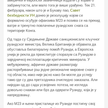
амерички и европски званичници издали су изјаве о
забринутости, али мало тога је више урађено. Тек 21.
фебруара, након што је и Букаву пао,
Савет
безбедности УН
донео је резолуцију којом се
формално осуђује офанзива М23 и позива се на прекид
ватре и тренутно повлачење руандских снага са
територије Конга.
Од тада су Сједињене Државе санкционисале кључног
руандског министра, Велика Британија је објавила да
обуставља билатералну помоћ Руанди, а Европска
унија је рекла да преиспитује споразум са Руандом о
заједничкој експлоатацији критичних минерала. У
међувремену, афричке државе разматрају
распоређивање још једне регионалне мировне снаге у
тој области, иако није јасно како би могле да успеју
тамо где су два претходника очигледно заказала. Али
ниједан од до сада усвојених потеза, не изгледа
довољно снажан или брз да одврати Руанду, која је у
напредовању.
Ако М23 и њени присталице из Руанде постигну свој