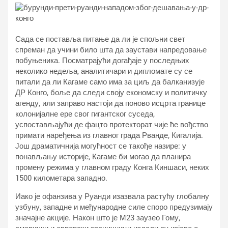
Сада се поставља питање да ли је спољни свет
спреман да учини било шта да заустави напредовање
побуњеника. Посматрајући догађаје у последњих
неколико недеља, аналитичари и дипломате су се
питали да ли Кагаме само има за циљ да балканизује
ДР Конго, боље да следи своју економску и политичку
агенду, или заправо настоји да поново исцрта границе
колонијалне ере свог гигантског суседа,
успостављајући де фацто протекторат чије ће вођство
примати наређења из главног града Рванде, Кигалија.
Још драматичнија могућност се такође назире: у
понављању историје, Кагаме би могао да планира
промену режима у главном граду Конга Киншаси, неких
1500 километара западно.
Иако је офанзива у Руанди изазвала растућу глобалну
узбуну, западне и међународне силе споро предузимају
значајне акције. Након што је М23 заузео Гому,