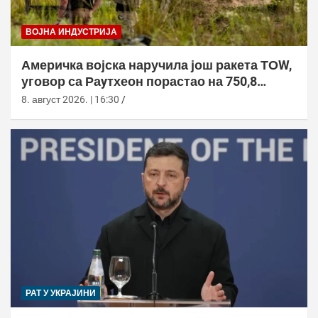
ВОЈНА ИНДУСТРИЈА
Америчка војска наручила још ракета ТОW,
уговор са Раyтхеон порастао на 750,8
милиона долара
8. август 2026. | 16:30
РАТ У УКРАЈИНИ