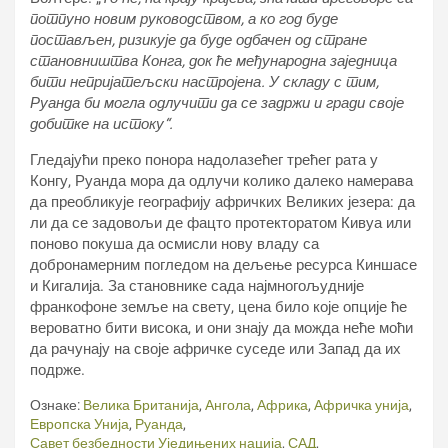
потпуно новим руководством, а ко год буде
постављен, ризикује да буде одбачен од стране
становништва Конга, док ће међународна заједница
бити непријатељски настројена. У складу с тим,
Руанда би могла одлучити да се задржи и гради своје
добитке на истоку“.
Гледајући преко понора надолазећег трећег рата у
Конгу, Руанда мора да одлучи колико далеко намерава
да преобликује географију афричких Великих језера: да
ли да се задовољи де фацто протекторатом Кивуа или
поново покуша да осмисли нову владу са
добронамерним погледом на дељење ресурса Киншасе
и Кигалија. За становнике сада најмногољудније
франкофоне земље на свету, цена било које опције ће
вероватно бити висока, и они знају да можда неће моћи
да рачунају на своје афричке суседе или Запад да их
подрже.
Ознаке:
Велика Британија
,
Ангола
,
Африка
,
Афричка унија
,
Европска Унија
,
Руанда
,
Савет безбедности Уједињених нација
,
САД
,