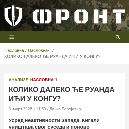
Скип
то
цонтент
Први војни канал у Србији
Телевизија ФРОНТ
Насловна
Насловна-1
КОЛИКО ДАЛЕКО ЋЕ РУАНДА ИЋИ У КОНГУ?
АНАЛИЗЕ
НАСЛОВНА-1
КОЛИКО ДАЛЕКО ЋЕ РУАНДА
ИЋИ У КОНГУ?
3. март 2025. | 11:59
Данко Боројевић
Усред неактивности Запада, Кигали
уништава свог суседа и поново