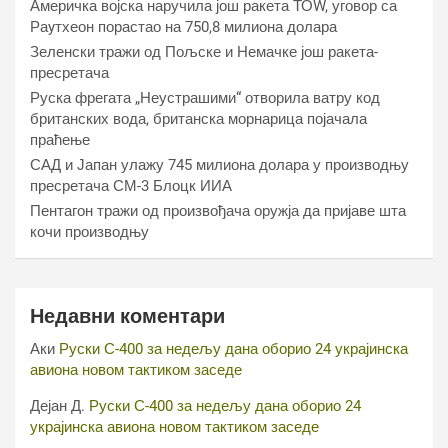
Америчка војска наручила још ракета ТОW, уговор са
Раyтхеон порастао на 750,8 милиона долара
Зеленски тражи од Пољске и Немачке још ракета-
пресретача
Руска фрегата „Неустрашими“ отворила ватру код
британских вода, британска морнарица појачала
праћење
САД и Јапан улажу 745 милиона долара у производњу
пресретача СМ-3 Блоцк ИИА
Пентагон тражи од произвођача оружја да пријаве шта
кочи производњу
Недавни коментари
Аки
Руски С-400 за недељу дана оборио 24 украјинска
авиона новом тактиком заседе
Дејан Д.
Руски С-400 за недељу дана оборио 24
украјинска авиона новом тактиком заседе