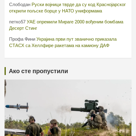
Слободан
Руски војници тврде да су код Краснојарског
открили пољске борце у НАТО униформама
петко57
УАЕ опремили Мираге 2000 вођеним бомбама
Десерт Стинг
Профа Фини
Украјина први пут званично приказала
СТАСХ са Хеллфире ракетама на камиону ДАФ
Ако сте пропустили