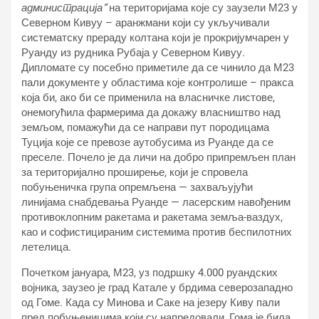
администрација“
на територијама које су заузели М23 у
Северном Кивуу – аранжмани који су укључивали
систематску прераду колтана који је прокријумчарен у
Руанду из рудника Рубаја у Северном Кивуу.
Дипломате су посебно приметиле да се чинило да М23
пали документе у областима које контролише – пракса
која би, ако би се применила на власничке листове,
онемогућила фармерима да докажу власништво над
земљом, помажући да се направи пут породицама
Туција које се превозе аутобусима из Руанде да се
преселе. Почело је да личи на добро припремљен план
за територијално проширење, који је спровела
побуњеничка група опремљена — захваљујући
линијама снабдевања Руанде — ласерским навођеним
противоклопним ракетама и ракетама земља-ваздух,
као и софистицираним системима против беспилотних
летелица.
Почетком јануара, М23, уз подршку 4.000 руандских
војника, заузео је град Катале у брдима северозападно
од Гоме. Када су Минова и Саке на језеру Киву пали
пред побуњеницима који су напредовали, Гома је била