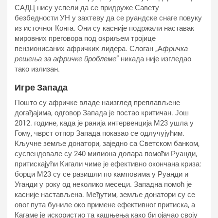
САДЦ нису успели да се придруже Савету
безбедности УН у захтеву да се руандске снаге повуку
из источног Конга. Они су касније подржали наставак
мировних преговора под окриљем тројице
пензионисаних афричких лидера. Слоган „А
фричка
решења за афричке проблеме
” никада није изгледао
тако излизан.
Игре Запада
Пошто су афричке владе наизглед преплављене
догађајима, одговор Запада је постао критичан. Још
2012. године, када је ранија интервенција М23 ушла у
Гому, чврст отпор Запада показао се одлучујућим.
Кључне земље донатори, заједно са Светском банком,
суспендовале су 240 милиона долара помоћи Руанди,
притискајући Кигали чиме је ефективно окончана криза:
борци М23 су се разишли по камповима у Руанди и
Уганди у року од неколико месеци. Западна помоћ је
касније настављена. Међутим, земље донатори су се
овог пута буниле око примене ефективног притиска, а
Кагаме је искористио та кашњења како би ојачао своју