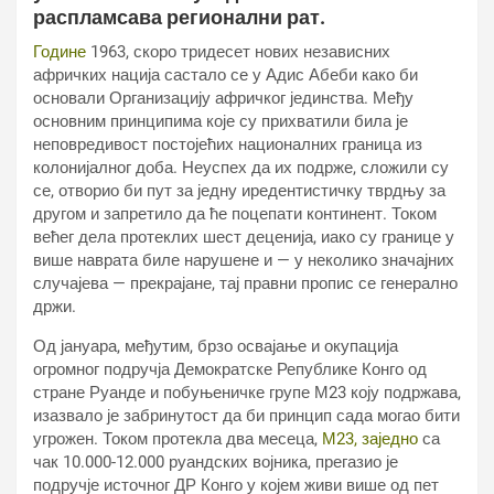
распламсава регионални рат.
Године
1963, скоро тридесет нових независних
афричких нација састало се у Адис Абеби како би
основали Организацију афричког јединства. Међу
основним принципима које су прихватили била је
неповредивост постојећих националних граница из
колонијалног доба. Неуспех да их подрже, сложили су
се, отворио би пут за једну иредентистичку тврдњу за
другом и запретило да ће поцепати континент. Током
већег дела протеклих шест деценија, иако су границе у
више наврата биле нарушене и — у неколико значајних
случајева — прекрајане, тај правни пропис се генерално
држи.
Од јануара, међутим, брзо освајање и окупација
огромног подручја Демократске Републике Конго од
стране Руанде и побуњеничке групе М23 коју подржава,
изазвало је забринутост да би принцип сада могао бити
угрожен. Током протекла два месеца,
М23, заједно
са
чак 10.000-12.000 руандских војника, прегазио је
подручје источног ДР Конго у којем живи више од пет