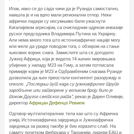
Ипак, иако се до сада чини да је Руанда самостално,
наишла је и на врло мали регионални отпор. Неки
афрички лидери су несумњиво били ужаснути
Кигалијевом агресијом, са очигледним одјеком инвазије
руског председника Владимира Путина на Украјину.
Али нема много тога што источноафричке нације могу
или желе да ураде поводом тога, с обзиром на стање
њихових војних снага. Замислите шта се догодило
Јужној Африци, која је видела 14 њених мировњака
убијених у нападу М23 на Гому, а затим потписала
примирје којим је М23 и Одбрамбеним снагама Руанде
дозволила да њен преостали контингент разоружају и
опколе. „
Последњи пут када су јужноафричке трупе
заробљене или затворене у великом броју било је
током Другог светског рата“
, рекао је Дарен Оливије,
директор
Африцан Дефенце Ревиеw
.
Одговор мултилатералних тела као што су Афричка
унија, Источноафричка заједница и Јужноафричка
заједница за развој такође је био изразито слаб. На
самиту почетком фебруара у Танзанији, лидери ЕАЦ и