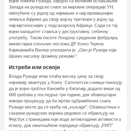
војне помоћи Руанди, заједно са великим ослањањем
Запада на руандске снаге за мировне операције УН,
омогућиле су једној од најмањих и најсиромашнијих
земаља Африке да своју војску претвори у једну од
најсмртоноснијих у подсахарској Африци. Сада се тај
војни капацитет ставља у деструктивну, себичну
употребу. Током посете Лондону средином фебруара,
министарка спољних послова ДР Конго Тереза ​​
Кајикавамба Вагнер упозорила је:
„Ово је Руанда која
тражи насилну промену режима“.
Истреби или освоји
Влада Руанде ипак плаћа високу цену за своју
најновију авантуру у Конгу. Сателитски снимци показују
да је војно гробље Каномбе у Кигалију додало више од
600 гробова у последње три године, док обавештајни
извори процењују да би жртве одбрамбених снага
Руанде могле да се крећу на „
хиљаде
“. Обавештења о
сахрани руандских војника редовно се објављују на
Фејсбук страницама које воде антивладини активисти у
егзилу, док ожалошћене породице објављују „РИП“