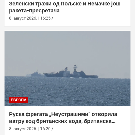
Зеленски тражи од Пољске и Немачке још
ракета-пресретача
8. август 2026. | 16:25
ЕВРОПА
Руска фрегата „Неустрашими“ отворила
ватру код британских вода, британска
морнарица појачала праћење
8. август 2026. | 16:20