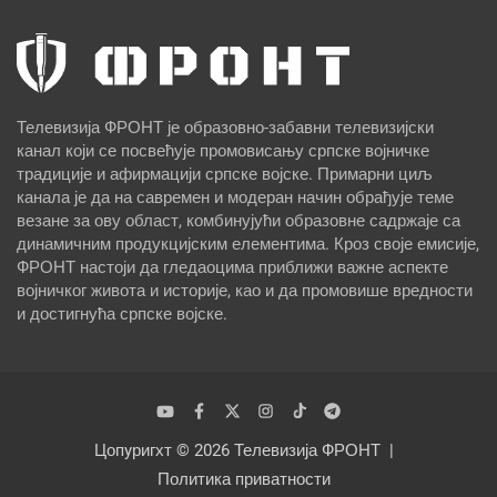
Телевизија ФРОНТ је образовно-забавни телевизијски
канал који се посвећује промовисању српске војничке
традиције и афирмацији српске војске. Примарни циљ
канала је да на савремен и модеран начин обрађује теме
везане за ову област, комбинујући образовне садржаје са
динамичним продукцијским елементима. Кроз своје емисије,
ФРОНТ настоји да гледаоцима приближи важне аспекте
војничког живота и историје, као и да промовише вредности
и достигнућа српске војске.
Цопyригхт © 2026
Телевизија ФРОНТ
Политика приватности