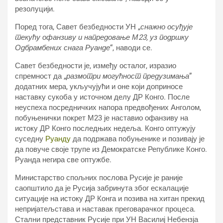
резолуцији.
Поред тога, Савет безбедности УН „
снажно осуђује
текућу офанзиву и напредовање М23, уз подршку
Одбрамбених снага Руанде
“, наводи се.
Савет безбедности је, између осталог, изразио
спремност да „
размотри могућност предузимања
”
додатних мера, укључујући и оне који доприносе
наставку сукоба у источном делу ДР Конго. После
неуспеха посредничких напора предвођених Анголом,
побуњенички покрет М23 је наставио офанзиву на
истоку ДР Конго последњих недеља. Конго оптужују
суседну
Руанду
да подржава побуњенике и позивају је
да повуче своје трупе из Демократске Републике Конго.
Руанда негира све оптужбе.
Министарство спољних послова Русије је раније
саопштило да је Русија забринута због ескалације
ситуације на истоку ДР Конга и позива на хитан прекид
непријатељстава и наставак преговарачког процеса.
Стални представник Русије при УН Василиј Небензја