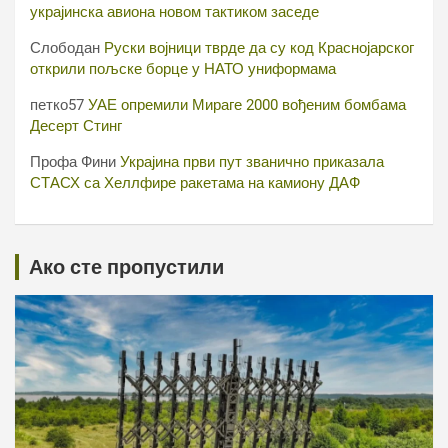
украјинска авиона новом тактиком заседе
Слободан
Руски војници тврде да су код Краснојарског
открили пољске борце у НАТО униформама
петко57
УАЕ опремили Мираге 2000 вођеним бомбама
Десерт Стинг
Профа Фини
Украјина први пут званично приказала
СТАСХ са Хеллфире ракетама на камиону ДАФ
Ако сте пропустили