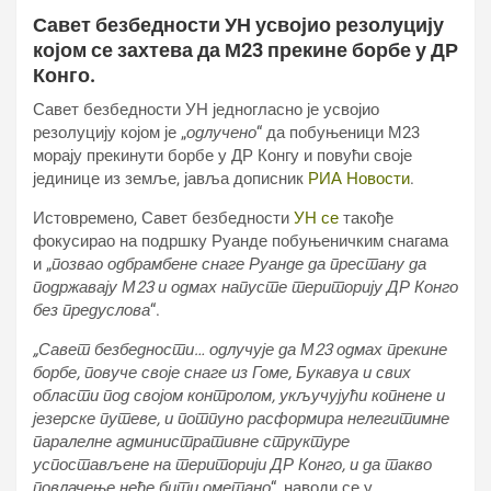
Савет безбедности УН усвојио резолуцију
којом се захтева да М23 прекине борбе у ДР
Конго.
Савет безбедности УН једногласно је усвојио
резолуцију којом је „
одлучено
“ да побуњеници М23
морају прекинути борбе у ДР Конгу и повући своје
јединице из земље, јавља дописник
РИА Новости
.
Истовремено, Савет безбедности
УН се
такође
фокусирао на подршку Руанде побуњеничким снагама
и „
позвао одбрамбене снаге Руанде да престану да
подржавају М23 и одмах напусте територију ДР Конго
без предуслова
“.
„Савет безбедности… одлучује да М23 одмах прекине
борбе, повуче своје снаге из Гоме, Букавуа и свих
области под својом контролом, укључујући копнене и
језерске путеве, и потпуно расформира нелегитимне
паралелне административне структуре
успостављене на територији ДР Конго, и да такво
повлачење неће бити ометано
“, наводи се у