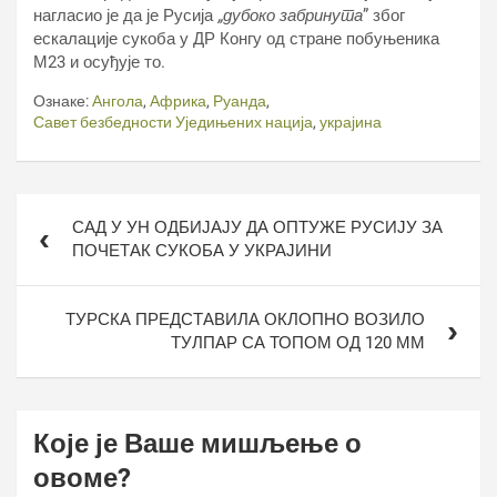
нагласио је да је Русија
„дубоко забринута
” због
ескалације сукоба у ДР Конгу од стране побуњеника
М23 и осуђује то.
Ознаке:
Ангола
,
Африка
,
Руанда
,
Савет безбедности Уједињених нација
,
украјина
Кретање
САД У УН ОДБИЈАЈУ ДА ОПТУЖЕ РУСИЈУ ЗА
чланка
ПОЧЕТАК СУКОБА У УКРАЈИНИ
ТУРСКА ПРЕДСТАВИЛА ОКЛОПНО ВОЗИЛО
ТУЛПАР СА ТОПОМ ОД 120 ММ
Које је Ваше мишљење о
овоме?