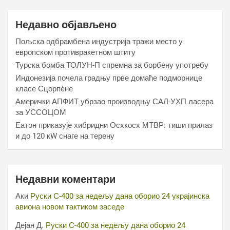
Недавно објављено
Пољска одбрамбена индустрија тражи место у
европском противракетном штиту
Турска бомба ТОЛУН-П спремна за борбену употребу
Индонезија почела градњу прве домаће подморнице
класе Сцорпèне
Амерички АПФИТ убрзао производњу САЛ-УХП ласера
за УССОЦОМ
Еатон приказује хибридни Осхкосх МТВР: тиши прилаз
и до 120 кW снаге на терену
Недавни коментари
Аки
Руски С-400 за недељу дана оборио 24 украјинска
авиона новом тактиком заседе
Дејан Д.
Руски С-400 за недељу дана оборио 24