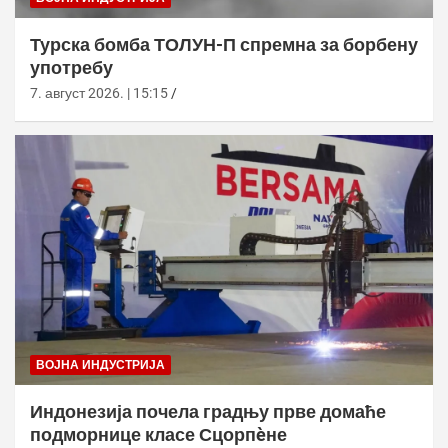
Турска бомба ТОЛУН-П спремна за борбену
употребу
7. август 2026. | 15:15
ВОЈНА ИНДУСТРИЈА
Индонезија почела градњу прве домаће
подморнице класе Сцорпèне