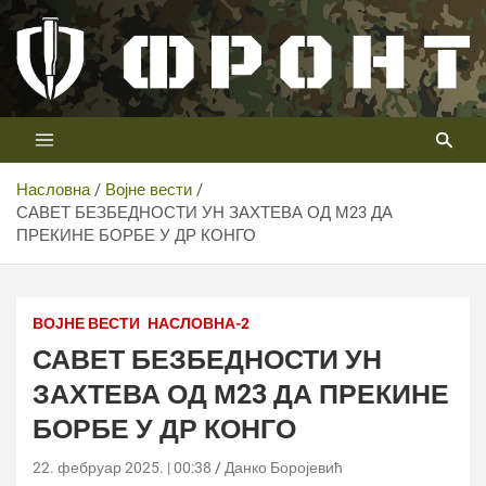
Скип
то
цонтент
Први војни канал у Србији
Телевизија ФРОНТ
Насловна
Војне вести
САВЕТ БЕЗБЕДНОСТИ УН ЗАХТЕВА ОД М23 ДА
ПРЕКИНЕ БОРБЕ У ДР КОНГО
YouTube/africanews
ВОЈНЕ ВЕСТИ
НАСЛОВНА-2
САВЕТ БЕЗБЕДНОСТИ УН
ЗАХТЕВА ОД М23 ДА ПРЕКИНЕ
БОРБЕ У ДР КОНГО
22. фебруар 2025. | 00:38
Данко Боројевић