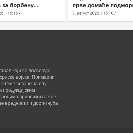
 за борбену
прве домаће подмор
у
класе Сцорпèне
6. | 15:15
7. август 2026. | 15:10
анал који се посвећује
српске војске. Примарни
е теме везане за ову
м продукцијским
ледаоцима приближи важне
ше вредности и достигнућа