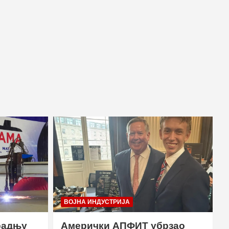
ВОЈНА ИНДУСТРИЈА
радњу
Амерички АПФИТ убрзао