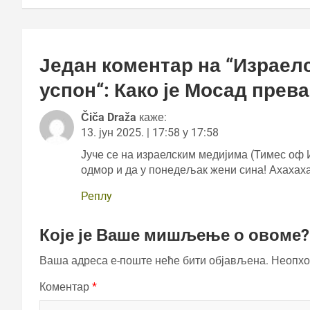
Један коментар на “
Израелс
успон“: Како је Мосад прев
Čiča Draža
каже:
13. јун 2025. | 17:58 у 17:58
Јуче се на израелским медијима (Тимес оф 
одмор и да у понедељак жени сина! Ахахаха
Реплy
Које је Ваше мишљење о овоме?
Ваша адреса е-поште неће бити објављена.
Неопхо
Коментар
*