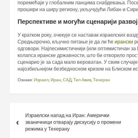
поремећаје у глобалним ланцима снабдевања. Посеб
прошири на ширу региону, укључујући Либан и Сири
Перспективе и могући сценарији развој
У кратком року, очекује се наставак израелских ва
Средњорочно, кључно питање је да ли ће
ирански
р
одговори. Најпесимистичнији (или оптимистичан за 
колапса иранске државности, што би отворило прос
сценарио је за сада мало вероватан. У свим случај
најозбиљнијом безбедносном кризом на Блиском исто
Ознаке:
Израел
,
Иран
,
САД
,
Тел Авив
,
Техеран
Кретање
чланка
Израелски напад на Иран: Амерички
званичници отварају дискусију о промени
режима у Техерану