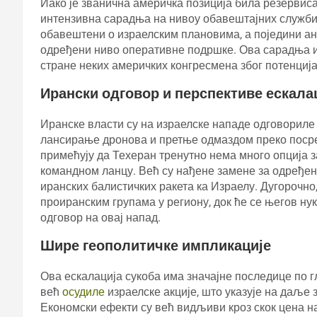
Иако је званична америчка позиција била резервиса
интензивна сарадња на нивоу обавештајних служби.
обавештени о израелским плановима, а поједини ан
одређени ниво оперативне подршке. Ова сарадња и
стране неких америчких конгресмена због потенциј
Ирански одговор и перспективе ескала
Иранске власти су на израелске нападе одговорил
лансирање дронова и претње одмаздом преко посре
примећују да Техеран тренутно нема много опција за
командном ланцу. Већ су нађене замене за одређе
иранских балистичких ракета ка Израелу. Дугорочно
проиранским групама у региону, док ће се његов н
одговор на овај напад.
Шире геополитичке импликације
Ова ескалација сукоба има значајне последице по г
већ
осудиле
израелске акције, што указује на даље
Економски ефекти су већ видљиви кроз скок цена на