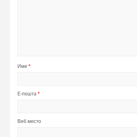
Име
*
Е-пошта
*
Веб место