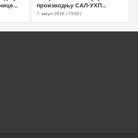
нице
производњу САЛ-УХП
ласера за УССОЦОМ
7. август 2026. | 15:05