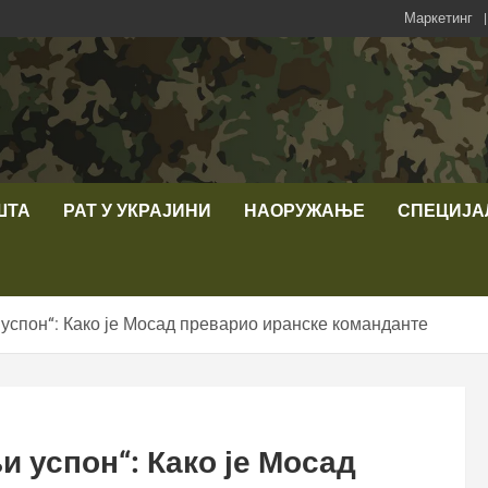
Маркетинг
ШТА
РАТ У УКРАЈИНИ
НАОРУЖАЊЕ
СПЕЦИЈА
успон“: Како је Мосад преварио иранске команданте
 успон“: Како је Мосад