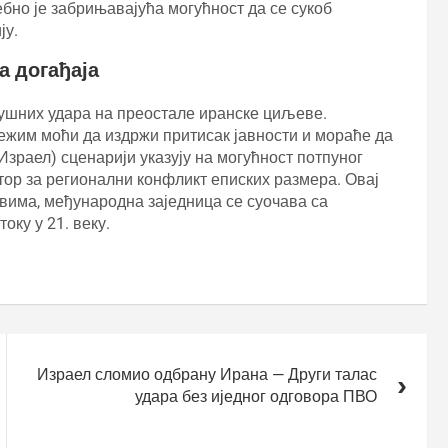
но је забрињавајућа могућност да се сукоб
ју.
а догађаја
здушних удара на преостале иранске циљеве.
ежим моћи да издржи притисак јавности и мораће да
Израел) сценарији указују на могућност потпуног
тор за регионални конфликт еписких размера. Овај
евима, међународна заједница се суочава са
ку у 21. веку.
Израел сломио одбрану Ирана — Други талас
удара без иједног одговора ПВО