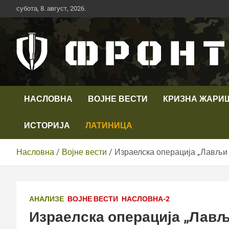
Скип
субота, 8. август, 2026.
то
цонтент
Први војни канал у Србији
Телевизија ФРОНТ
НАСЛОВНА
ВОЈНЕ ВЕСТИ
КРИЗНА ЖАРИ
ИСТОРИЈА
ЛАТИНИЦА
Насловна
Војне вести
Израелска операција „Лављи 
АНАЛИЗЕ
ВОЈНЕ ВЕСТИ
НАСЛОВНА-2
Израелска операција „Лављи