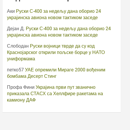
Аки
Руски С-400 за недељу дана оборио 24
украјинска авиона новом тактиком заседе
Дејан Д.
Руски С-400 за недељу дана оборио 24
украјинска авиона новом тактиком заседе
Слободан
Руски војници тврде да су код
Краснојарског открили пољске борце у НАТО
униформама
петко57
УАЕ опремили Мираге 2000 вођеним
бомбама Десерт Стинг
Профа Фини
Украјина први пут званично
приказала СТАСХ са Хеллфире ракетама на
камиону ДАФ