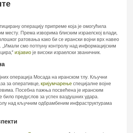
нте
ицирану операцију припреме која је омогућила
м месту. Према изворима блиским израелској влади,
лошког ратовања како би се ирански војни врх навео
. ,,Имали смо потпуну контролу над информацијским
ицира,“
изјавио
је високи израелски званичник.
на
јних операција Мосада на иранском тлу. Кључни
за за оперативце,
кријумчарење
специјалне војне
евима. Посебна пажња посвећена је иранским
 било предуслов за успех ваздушних удара.
тролу над кључним одбрамбеним инфраструктурама
спекти