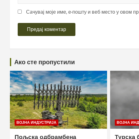
Сачувај моје име, е-пошту и веб место у овом п
Ако сте пропустили
ВОЈНА ИНДУСТРИЈА
ВОЈНА ИН
Пољска одбрамбена
Турска 