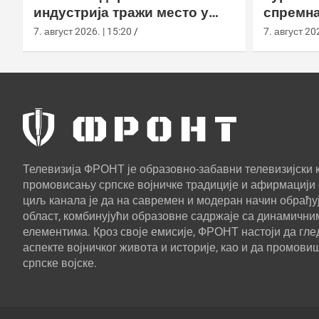
индустрија тражи место у
спремна
европском противракетном
употреб
7. август 2026. | 15:20
7. август 202
штиту
Телевизија ФРОНТ је образовно-забавни телевизијски к
промовисању српске војничке традиције и афирмацији 
циљ канала је да на савремен и модеран начин обрађуј
област, комбинујући образовне садржаје са динамични
елементима. Кроз своје емисије, ФРОНТ настоји да г
аспекте војничког живота и историје, као и да промови
српске војске.