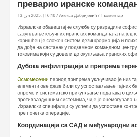
преварио иранске команда
13. јун 2025. | 16:40
Алекса Добријевић
1 коментар
Израелске обавештајне службе су разрадиле софист
сакупљање кључних иранских команданата на једно
коришћен је сложен систем дезинформација и психо
да дође на састанак у подземном командном центру
токовима који су довели до окупљања иранских оф
Дубока инфилтрација и припрема тере
Осмомесечни
период припрема укључивао је низ та
елементи ове фазе били су успостављање тајних ба
опреме и систематско прикупљање података о циљ
противваздушним системима, чије је онемогућавање
Израелски специјалци су успели да успоставе кон
пре почетка операције.
Координација са САД и међународни а