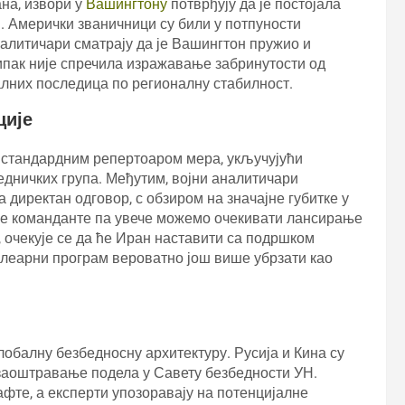
на, извори у
Вашингтону
потврђују да је постојала
 Амерички званичници су били у потпуности
алитичари сматрају да је Вашингтон пружио и
пак није спречила изражавање забринутости од
алних последица по регионалну стабилност.
ције
е стандардним репертоаром мера, укључујући
дничких група. Међутим, војни аналитичари
 директан одговор, с обзиром на значајне губитке у
не команданте па увече можемо очекивати лансирање
, очекује се да ће Иран наставити са подршком
уклеарни програм вероватно још више убрзати као
лобалну безбедносну архитектуру. Русија и Кина су
 заоштравање подела у Савету безбедности УН.
фте, а експерти упозоравају на потенцијалне