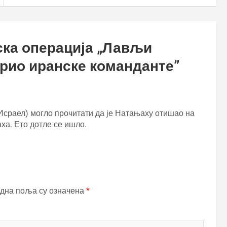
ка операција „Лављи
арио иранске команданте
”
Исраел) могло прочитати да је Натањаху отишао на
ха. Ето дотле се ишло.
дна поља су означена
*