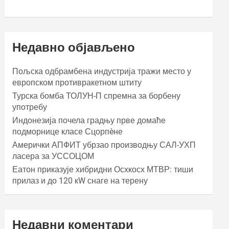
Недавно објављено
Пољска одбрамбена индустрија тражи место у
европском противракетном штиту
Турска бомба ТОЛУН-П спремна за борбену
употребу
Индонезија почела градњу прве домаће
подморнице класе Сцорпèне
Амерички АПФИТ убрзао производњу САЛ-УХП
ласера за УССОЦОМ
Еатон приказује хибридни Осхкосх МТВР: тиши
прилаз и до 120 кW снаге на терену
Недавни коментари