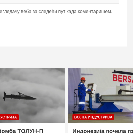
регледачу веба за следећи пут када коментаришем.
ДУСТРИЈА
ВОЈНА ИНДУСТРИЈА
бомба ТОЛУН-П
Индонезија почела г