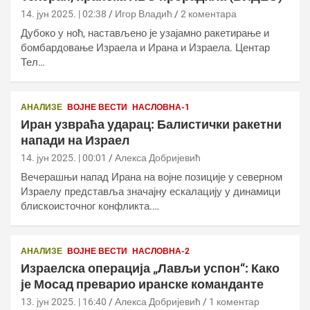
14. јун 2025. | 02:38
Игор Владић
2 коментара
Дубоко у ноћ, настављено је узајамно ракетирање и
бомбардовање Израела и Ирана и Израела. Центар
Тел…
АНАЛИЗЕ
ВОЈНЕ ВЕСТИ
НАСЛОВНА-1
Иран узвраћа ударац: Балистички ракетни
напади на Израел
14. јун 2025. | 00:01
Алекса Добријевић
Вечерашњи напад Ирана на војне позиције у северном
Израелу представља значајну ескалацију у динамици
блискоисточног конфликта.…
АНАЛИЗЕ
ВОЈНЕ ВЕСТИ
НАСЛОВНА-2
Израелска операција „Лављи успон“: Како
је Мосад преварио иранске команданте
13. јун 2025. | 16:40
Алекса Добријевић
1 коментар