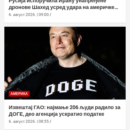
Русија испоручила Ирану унапређене
дронове Шахед усред удара на америчке
базе
6. август 2026. | 09:00
АМЕРИКА
Извештај ГАО: најмање 206 људи радило за
ДОГЕ, део агенција ускратио податке
6. август 2026. | 08:55