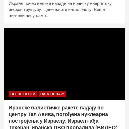
Израел почео велике нападе на иранску енергетску
инфраструктуру. Цене нафте нагло расту. Више
циљеви нису само…
ВОЈНЕ ВЕСТИ
НАСЛОВНА-2
Иранске балистичке ракете падају по
центру Тел Авива, погођена нуклеарна
постројења у Израелу. Израел гађа
Техеран, иранска ПВО прорадила (ВИДЕО)