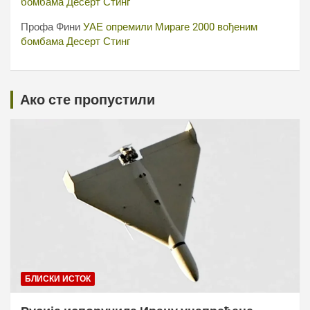
бомбама Десерт Стинг
Профа Фини
УАЕ опремили Мираге 2000 вођеним
бомбама Десерт Стинг
Ако сте пропустили
БЛИСКИ ИСТОК