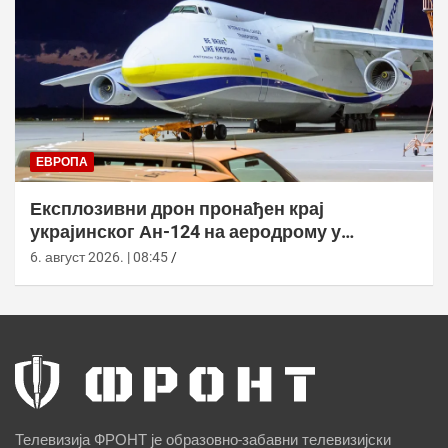
ЕВРОПА
Експлозивни дрон пронађен крај
украјинског Ан-124 на аеродрому у
Лајпцигу
6. август 2026. | 08:45
Телевизија ФРОНТ је образовно-забавни телевизијски