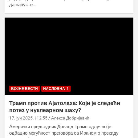
да напусте…
ВОЈНЕ ВЕСТИ
НАСЛОВНА-1
Трамп против Ајатолаха: Који је следећи
потез у нуклеарном шаху?
17. јун 2025. | 12:55
Алекса Добријевић
Амерички председник Доналд Трамп одлучно је
одбацио могућност преговора са Ираном о прекиду