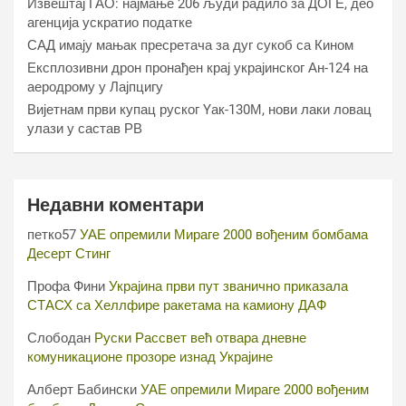
Извештај ГАО: најмање 206 људи радило за ДОГЕ, део
агенција ускратио податке
САД имају мањак пресретача за дуг сукоб са Кином
Експлозивни дрон пронађен крај украјинског Ан-124 на
аеродрому у Лајпцигу
Вијетнам први купац руског Yак-130М, нови лаки ловац
улази у састав РВ
Недавни коментари
петко57
УАЕ опремили Мираге 2000 вођеним бомбама
Десерт Стинг
Профа Фини
Украјина први пут званично приказала
СТАСХ са Хеллфире ракетама на камиону ДАФ
Слободан
Руски Рассвет већ отвара дневне
комуникационе прозоре изнад Украјине
Алберт Бабински
УАЕ опремили Мираге 2000 вођеним