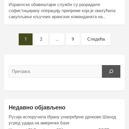
Израелске обавештајне службе су разрадиле
софистицирану операцију припреме која је омогућила
сакупљање кључних иранских команданата на…
Постс
1
2
…
9
Следећа
пагинатион
Недавно објављено
Русија испоручила Ирану унапређене дронове Шахед
усред удара на америчке базе