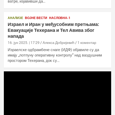
ватре, изјавивши да…
АНАЛИЗЕ
ВОЈНЕ ВЕСТИ
НАСЛОВНА-1
Израел и Иран у међусобним претњама:
Евакуације Техерана и Тел Авива због
напада
16. јун 2025. | 17:29
Алекса Добријевић
1 коментар
Израелске одбрамбене снаге (ИДФ) објавиле су да
имају „потпуну оперативну контролу“ над ваздушним
простором Техерана, док су…