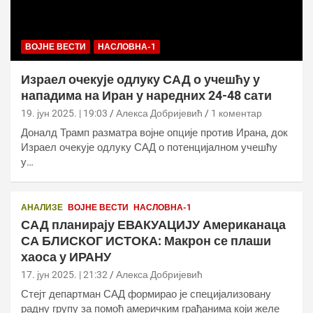
ВОЈНЕ ВЕСТИ
НАСЛОВНА-1
Израел очекује одлуку САД о учешћу у
нападима на Иран у наредних 24-48 сати
19. јун 2025. | 19:03
Алекса Добријевић
1 коментар
Доналд Трамп разматра војне опције против Ирана, док
Израел очекује одлуку САД о потенцијалном учешћу
у…
АНАЛИЗЕ
ВОЈНЕ ВЕСТИ
НАСЛОВНА-1
САД планирају ЕВАКУАЦИЈУ Американаца
СА БЛИСКОГ ИСТОКА: Макрон се плаши
хаоса у ИРАНУ
17. јун 2025. | 21:32
Алекса Добријевић
Стејт департман САД формирао је специјализовану
радну групу за помоћ америчким грађанима који желе