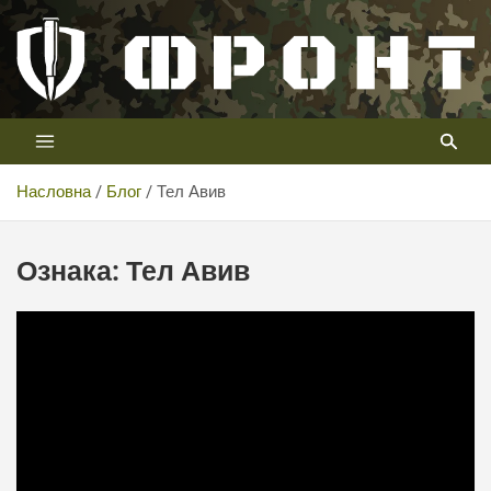
Скип
то
цонтент
Први војни канал у Србији
Телевизија ФРОНТ
Насловна
Блог
Тел Авив
Ознака:
Тел Авив